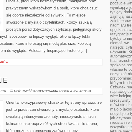
urodzie, produktom kosmetycznym, makijażowi oraz
poczucie we
wynikają z j
praktycznym wskazówkom dla osób, które chcą czuć
tysięcy drob
się dobrze niezależnie od sylwetki. To miejsce
zajmują nasz
zainteresow
stworzone z myślą o czytelnikach, którzy szukają
nadmiaru tre
prostych porad dotyczących stylizacji, pielęgnacji skóry,
spędzania cz
rezygnację z
ych sposobów na lepszy wygląd. Strona łączy lekki
byłoby to n
niemożliwe. 
 osobom, które interesują się modą plus size, kobiecą
narzędzi cyf
iem do wyglądu. Polecamy Inspirujące Historie […]
używaniu. Ki
automatyczn
traci przestr
YNKÓW
spokojne po
właśnie te p
odzyskać ró
przypominać
IE
którym trud
Człowiek rea
PERFUMY
naprawdę co
 2026
MOŻLIWOŚĆ KOMENTOWANIA
ZOSTAŁA WYŁĄCZONA
DAMSKIE
więc kolejną
rzeczywistym
Orientalno-przyprawowy charakter tej strony sprawia, że
mówi się dzi
mało o jakoś
jest to przestrzeń stworzony z myślą o osobach, które
decyduje o t
uwielbiają intensywne aromaty, nieoczywiste smaki i
jak czytamy 
nieustannie 
kulinarne inspiracje z różnych stron świata. To strona,
wszystko sta
która może zainteresować zarówno osoby
lektura bard