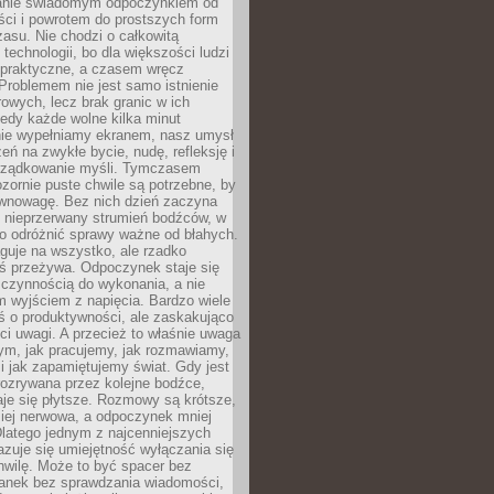
anie świadomym odpoczynkiem od
ści i powrotem do prostszych form
asu. Nie chodzi o całkowitą
 technologii, bo dla większości ludzi
iepraktyczne, a czasem wręcz
Problemem nie jest samo istnienie
rowych, lecz brak granic w ich
edy każde wolne kilka minut
ie wypełniamy ekranem, nasz umysł
zeń na zwykłe bycie, nudę, refleksję i
rządkowanie myśli. Tymczasem
ozornie puste chwile są potrzebne, by
wnowagę. Bez nich dzień zaczyna
 nieprzerwany strumień bodźców, w
no odróżnić sprawy ważne od błahych.
guje na wszystko, ale rzadko
ś przeżywa. Odpoczynek staje się
 czynnością do wykonania, a nie
 wyjściem z napięcia. Bardzo wiele
ś o produktywności, ale zaskakująco
ci uwagi. A przecież to właśnie uwaga
ym, jak pracujemy, jak rozmawiamy,
i jak zapamiętujemy świat. Gdy jest
rozrywana przez kolejne bodźce,
je się płytsze. Rozmowy są krótsze,
ziej nerwowa, a odpoczynek mniej
latego jednym z najcenniejszych
zuje się umiejętność wyłączania się
hwilę. Może to być spacer bez
ranek bez sprawdzania wiadomości,