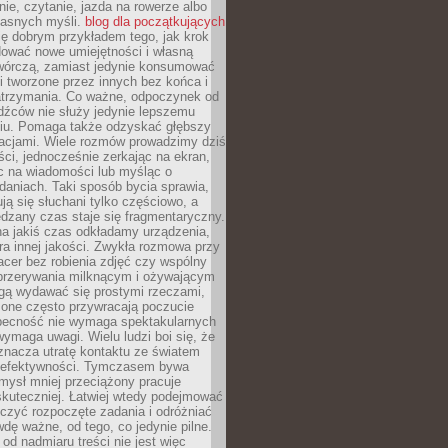
ie, czytanie, jazda na rowerze albo
łasnych myśli.
blog dla początkujących
ę dobrym przykładem tego, jak krok
dować nowe umiejętności i własną
twórczą, zamiast jedynie konsumować
i tworzone przez innych bez końca i
zatrzymania. Co ważne, odpoczynek od
dźców nie służy jedynie lepszemu
u. Pomaga także odzyskać głębszy
lacjami. Wiele rozmów prowadzimy dziś
ci, jednocześnie zerkając na ekran,
c na wiadomości lub myśląc o
daniach. Taki sposób bycia sprawia,
ują się słuchani tylko częściowo, a
dzany czas staje się fragmentaryczny.
na jakiś czas odkładamy urządzenia,
era innej jakości. Zwykła rozmowa przy
acer bez robienia zdjęć czy wspólny
 przerywania milknącym i ożywającym
ą wydawać się prostymi rzeczami,
 one często przywracają poczucie
Obecność nie wymaga spektakularnych
wymaga uwagi. Wielu ludzi boi się, że
znacza utratę kontaktu ze światem
 efektywności. Tymczasem bywa
mysł mniej przeciążony pracuje
 skuteczniej. Łatwiej wtedy podejmować
czyć rozpoczęte zadania i odróżniać
wdę ważne, od tego, co jedynie pilne.
d nadmiaru treści nie jest więc