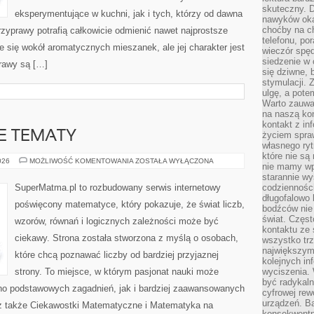
skuteczny. D
eksperymentujące w kuchni, jak i tych, którzy od dawna
nawyków oka
choćby na c
zyprawy potrafią całkowicie odmienić nawet najprostsze
telefonu, po
e się wokół aromatycznych mieszanek, ale jej charakter jest
wieczór spę
siedzenie w 
rawy są […]
się dziwne, 
stymulacji.
ulgę, a pote
Warto zauważ
na naszą kon
kontakt z in
 TEMATY
życiem spraw
własnego ry
które nie są
ZAAWANSOWANE
026
MOŻLIWOŚĆ KOMENTOWANIA
ZOSTAŁA WYŁĄCZONA
nie mamy wp
TEMATY
starannie w
SuperMatma.pl to rozbudowany serwis internetowy
codzienności
długofalowo
poświęcony matematyce, który pokazuje, że świat liczb,
bodźców nie
świat. Częs
wzorów, równań i logicznych zależności może być
kontaktu ze 
ciekawy. Strona została stworzona z myślą o osobach,
wszystko tr
największym
które chcą poznawać liczby od bardziej przyjaznej
kolejnych in
strony. To miejsce, w którym pasjonat nauki może
wyciszenia.
być radykaln
no podstawowych zagadnień, jak i bardziej zaawansowanych
cyfrowej rew
urządzeń. Ba
 także Ciekawostki Matematyczne i Matematyka na
konsekwentn