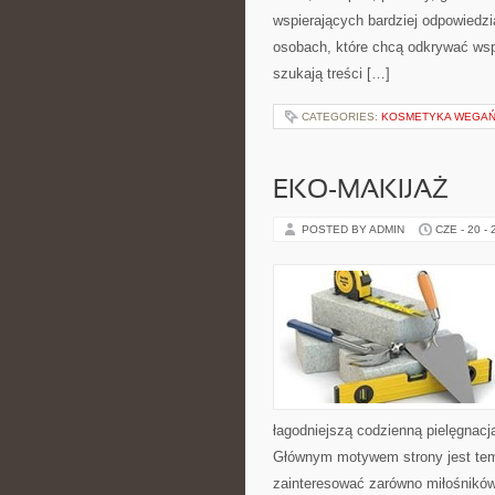
wspierających bardziej odpowiedzi
osobach, które chcą odkrywać ws
szukają treści […]
CATEGORIES:
KOSMETYKA WEGAŃS
EKO-MAKIJAŻ
POSTED BY ADMIN
CZE - 20 -
łagodniejszą codzienną pielęgnacj
Głównym motywem strony jest tema
zainteresować zarówno miłośników