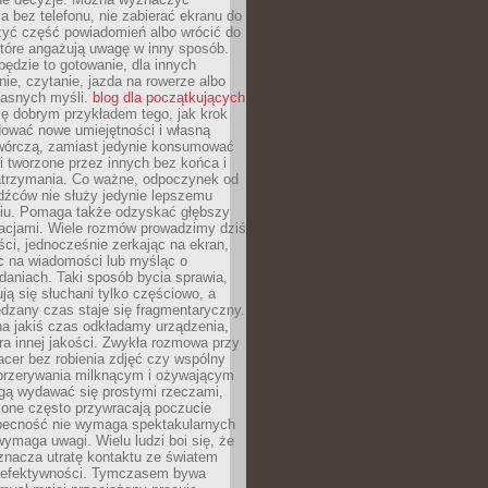
 bez telefonu, nie zabierać ekranu do
zyć część powiadomień albo wrócić do
które angażują uwagę w inny sposób.
będzie to gotowanie, dla innych
ie, czytanie, jazda na rowerze albo
łasnych myśli.
blog dla początkujących
ę dobrym przykładem tego, jak krok
dować nowe umiejętności i własną
twórczą, zamiast jedynie konsumować
i tworzone przez innych bez końca i
zatrzymania. Co ważne, odpoczynek od
dźców nie służy jedynie lepszemu
u. Pomaga także odzyskać głębszy
lacjami. Wiele rozmów prowadzimy dziś
ci, jednocześnie zerkając na ekran,
c na wiadomości lub myśląc o
daniach. Taki sposób bycia sprawia,
ują się słuchani tylko częściowo, a
dzany czas staje się fragmentaryczny.
na jakiś czas odkładamy urządzenia,
era innej jakości. Zwykła rozmowa przy
acer bez robienia zdjęć czy wspólny
 przerywania milknącym i ożywającym
ą wydawać się prostymi rzeczami,
 one często przywracają poczucie
Obecność nie wymaga spektakularnych
wymaga uwagi. Wielu ludzi boi się, że
znacza utratę kontaktu ze światem
 efektywności. Tymczasem bywa