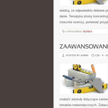
wiedzą, że odpowiednio dobrane pr
danie. Tematyka strony koncentruj
znacznie szerszy, ponieważ przyp
CATEGORIES:
BIZNES
ZAAWANSOWANE
POSTED BY ADMIN
CZE - 9 - 2
znaleźć artykuły dotyczące zarów
tematów matematycznych. Zobacz