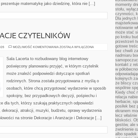
prezentuje matematykę jako dziedzinę, która nie […]
momenty dnia
stołu, wyłąc
czynności, 
Dla jednych 
majsterkowan
notowanie w
może stać si
IRACJE CZYTELNIKÓW
po kroku bu
przestrzeń 
gotowe treśc
HISTORIE
026
MOŻLIWOŚĆ KOMENTOWANIA
ZOSTAŁA WYŁĄCZONA
I
bez chwili 
INSPIRACJE
nadmiaru bo
CZYTELNIKÓW
Sala Lacerta to rozbudowany blog internetowy
samopoczuci
kontakt z re
poświęcony planowaniu przyjęć, w którym czytelnik
w półobecnoś
może znaleźć podpowiedzi dotyczące spotkań
odpowiadają
kolejnych za
rodzinnych. Strona została przygotowana z myślą o
że bliscy cz
wspólnie spę
osobach, które chcą przygotować wydarzenie w sposób
Kiedy choć 
spokojny, bez przypadkowych decyzji, pośpiechu i
relacja nabi
herbacie, sp
e dla tych, którzy szukają praktycznych odpowiedzi
posiłek bez
dekoracji, atrakcji, muzyki, budżetu, oprawy wydarzenia
ekranem mog
lecz właśnie
Nowości na stronie Dekoracje i Aranżacje i Dekoracje […]
bliskości. 
gestów, ale 
zwolnienie o
albo spadek