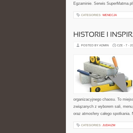
Egzaminie. Serwis SuperMatma.pl 
CATEGORIES:
WENECJA
HISTORIE I INSP
POSTED BY ADMIN
CZE - 7 - 2
organizacyjnego chaosu. To miejsc
związanych z wyborem sali, menu, 
oraz atmosfery całego spotkania. 
CATEGORIES:
JUDAIZM