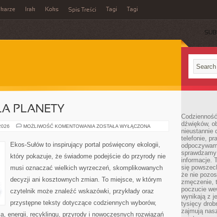
ikarze
Irak
Koks
Tagi
Tagi
Spis Treści
SUB
LA PLANETY
Codzienność
dźwięków, ob
TECHNOLOGIE
 2026
MOŻLIWOŚĆ KOMENTOWANIA
ZOSTAŁA WYŁĄCZONA
nieustannie 
DLA
PLANETY
telefonie, p
Ekos-Sułów to inspirujący portal poświęcony ekologii,
odpoczywamy
sprawdzamy 
który pokazuje, że świadome podejście do przyrody nie
informacje. T
się powszec
musi oznaczać wielkich wyrzeczeń, skomplikowanych
że nie pozos
decyzji ani kosztownych zmian. To miejsce, w którym
zmęczenie, t
poczucie we
czytelnik może znaleźć wskazówki, przykłady oraz
wynikają z j
przystępne teksty dotyczące codziennych wyborów,
tysięcy drob
zajmują nasz
, energii, recyklingu, przyrody i nowoczesnych rozwiązań