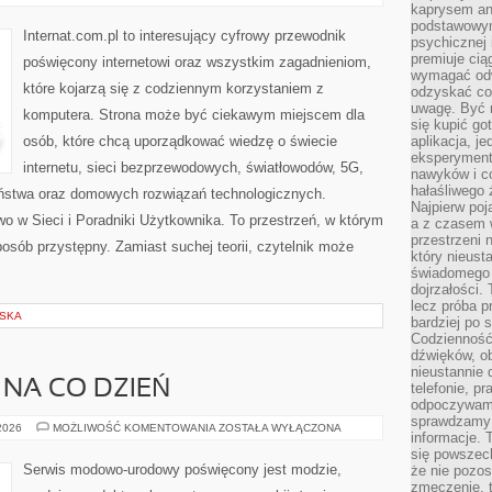
I
kaprysem ani
TRENDY
podstawowy
W
Internat.com.pl to interesujący cyfrowy przewodnik
psychicznej i
INTERNECIE
premiuje ci
poświęcony internetowi oraz wszystkim zagadnieniom,
wymagać odw
które kojarzą się z codziennym korzystaniem z
odzyskać co
uwagę. Być m
komputera. Strona może być ciekawym miejscem dla
się kupić go
osób, które chcą uporządkować wiedzę o świecie
aplikacja, j
eksperyment
internetu, sieci bezprzewodowych, światłowodów, 5G,
nawyków i c
hałaśliwego 
eństwa oraz domowych rozwiązań technologicznych.
Najpierw poj
o w Sieci i Poradniki Użytkownika. To przestrzeń, w którym
a z czasem w
przestrzeni 
osób przystępny. Zamiast suchej teorii, czytelnik może
który nieust
świadomego 
dojrzałości.
lecz próba pr
LSKA
bardziej po 
Codzienność
dźwięków, ob
nieustannie 
 NA CO DZIEŃ
telefonie, p
odpoczywamy
sprawdzamy 
MODA
 2026
MOŻLIWOŚĆ KOMENTOWANIA
ZOSTAŁA WYŁĄCZONA
informacje. T
PLUS
SIZE
się powszec
NA
Serwis modowo-urodowy poświęcony jest modzie,
że nie pozos
CO
zmęczenie, t
DZIEŃ