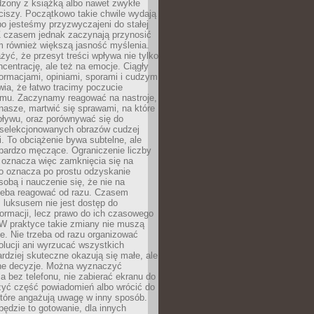
dzony z książką albo nawet zwykłe
ciszy. Początkowo takie chwile wydają
bo jesteśmy przyzwyczajeni do stałej
 Z czasem jednak zaczynają przynosić
m również większą jasność myślenia.
yć, że przesyt treści wpływa nie tylko
centrację, ale też na emocje. Ciągły
formacjami, opiniami, sporami i cudzym
ia, że łatwo tracimy poczucie
tmu. Zaczynamy reagować na nastroje,
 nasze, martwić się sprawami, na które
ływu, oraz porównywać się do
yselekcjonowanych obrazów cudzej
. To obciążenie bywa subtelne, ale
 bardzo męczące. Ograniczenie liczby
 oznacza więc zamknięcia się na
to oznacza po prostu odzyskanie
sobą i nauczenie się, że nie na
zeba reagować od razu. Czasem
 luksusem nie jest dostęp do
formacji, lecz prawo do ich czasowego
 W praktyce takie zmiany nie muszą
e. Nie trzeba od razu organizować
olucji ani wyrzucać wszystkich
rdziej skuteczne okazują się małe, ale
e decyzje. Można wyznaczyć
 bez telefonu, nie zabierać ekranu do
zyć część powiadomień albo wrócić do
które angażują uwagę w inny sposób.
będzie to gotowanie, dla innych