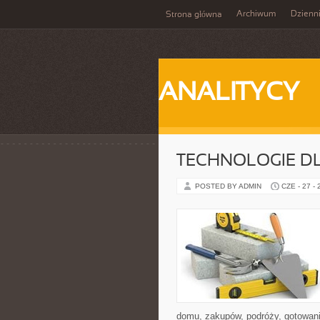
Archiwum
Dzienn
Strona główna
ANALITYCY
TECHNOLOGIE D
POSTED BY ADMIN
CZE - 27 -
domu, zakupów, podróży, gotowania