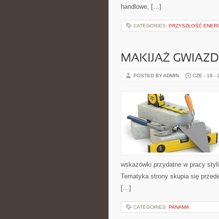
handlowe, […]
CATEGORIES:
PRZYSZŁOŚĆ ENERG
MAKIJAŻ GWIAZD
POSTED BY ADMIN
CZE - 19 -
wskazówki przydatne w pracy styli
Tematyka strony skupia się przed
[…]
CATEGORIES:
PANAMA