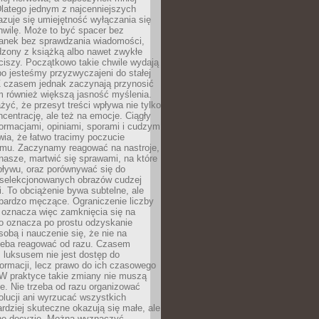
latego jednym z najcenniejszych
zuje się umiejętność wyłączania się
hwilę. Może to być spacer bez
ranek bez sprawdzania wiadomości,
dzony z książką albo nawet zwykłe
ciszy. Początkowo takie chwile wydają
bo jesteśmy przyzwyczajeni do stałej
 Z czasem jednak zaczynają przynosić
m również większą jasność myślenia.
yć, że przesyt treści wpływa nie tylko
centrację, ale też na emocje. Ciągły
formacjami, opiniami, sporami i cudzym
ia, że łatwo tracimy poczucie
tmu. Zaczynamy reagować na nastroje,
 nasze, martwić się sprawami, na które
ływu, oraz porównywać się do
yselekcjonowanych obrazów cudzej
. To obciążenie bywa subtelne, ale
 bardzo męczące. Ograniczenie liczby
 oznacza więc zamknięcia się na
to oznacza po prostu odzyskanie
sobą i nauczenie się, że nie na
zeba reagować od razu. Czasem
 luksusem nie jest dostęp do
formacji, lecz prawo do ich czasowego
 W praktyce takie zmiany nie muszą
e. Nie trzeba od razu organizować
olucji ani wyrzucać wszystkich
rdziej skuteczne okazują się małe, ale
e decyzje. Można wyznaczyć