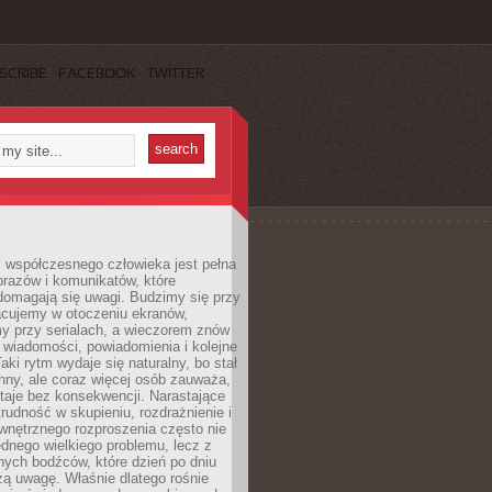
SCRIBE
FACEBOOK
TWITTER
 współczesnego człowieka jest pełna
razów i komunikatów, które
domagają się uwagi. Budzimy się przy
racujemy w otoczeniu ekranów,
 przy serialach, a wieczorem znów
wiadomości, powiadomienia i kolejne
aki rytm wydaje się naturalny, bo stał
hny, ale coraz więcej osób zauważa,
taje bez konsekwencji. Narastające
rudność w skupieniu, rozdrażnienie i
wnętrznego rozproszenia często nie
ednego wielkiego problemu, lecz z
nych bodźców, które dzień po dniu
ą uwagę. Właśnie dlatego rośnie