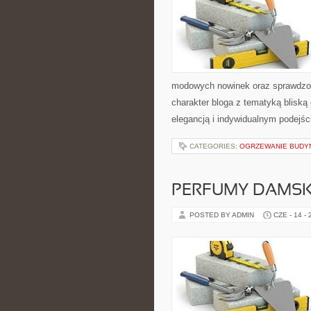
modowych nowinek oraz sprawdzon
charakter bloga z tematyką bliską
elegancją i indywidualnym podejśc
CATEGORIES:
OGRZEWANIE BUD
PERFUMY DAMSK
POSTED BY ADMIN
CZE - 14 -