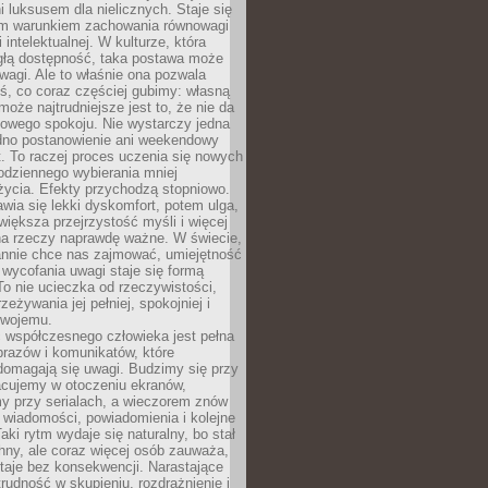
 luksusem dla nielicznych. Staje się
m warunkiem zachowania równowagi
 intelektualnej. W kulturze, która
ągłą dostępność, taka postawa może
agi. Ale to właśnie ona pozwala
ś, co coraz częściej gubimy: własną
oże najtrudniejsze jest to, że nie da
towego spokoju. Nie wystarczy jedna
edno postanowienie ani weekendowy
. To raczej proces uczenia się nowych
odziennego wybierania mniej
życia. Efekty przychodzą stopniowo.
awia się lekki dyskomfort, potem ulga,
iększa przejrzystość myśli i więcej
na rzeczy naprawdę ważne. W świecie,
annie chce nas zajmować, umiejętność
wycofania uwagi staje się formą
 To nie ucieczka od rzeczywistości,
zeżywania jej pełniej, spokojniej i
swojemu.
 współczesnego człowieka jest pełna
razów i komunikatów, które
domagają się uwagi. Budzimy się przy
racujemy w otoczeniu ekranów,
 przy serialach, a wieczorem znów
wiadomości, powiadomienia i kolejne
aki rytm wydaje się naturalny, bo stał
hny, ale coraz więcej osób zauważa,
taje bez konsekwencji. Narastające
rudność w skupieniu, rozdrażnienie i