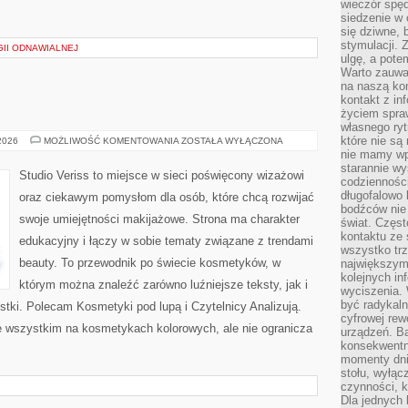
wieczór spę
siedzenie w 
się dziwne, 
stymulacji.
II ODNAWIALNEJ
ulgę, a pote
Warto zauważ
na naszą kon
kontakt z in
życiem spraw
własnego ry
które nie są
MAKIJAŻ
 2026
MOŻLIWOŚĆ KOMENTOWANIA
ZOSTAŁA WYŁĄCZONA
GWIAZD
nie mamy wp
starannie w
Studio Veriss to miejsce w sieci poświęcony wizażowi
codzienności
długofalowo
oraz ciekawym pomysłom dla osób, które chcą rozwijać
bodźców nie
swoje umiejętności makijażowe. Strona ma charakter
świat. Częs
kontaktu ze 
edukacyjny i łączy w sobie tematy związane z trendami
wszystko tr
beauty. To przewodnik po świecie kosmetyków, w
największym
kolejnych in
którym można znaleźć zarówno luźniejsze teksty, jak i
wyciszenia.
być radykaln
stki. Polecam Kosmetyki pod lupą i Czytelnicy Analizują.
cyfrowej rew
e wszystkim na kosmetykach kolorowych, ale nie ogranicza
urządzeń. Ba
konsekwentn
momenty dnia
stołu, wyłąc
czynności, 
Dla jednych 