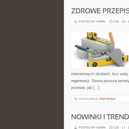
ZDROWE PRZEPI
POSTED BY ADMIN
CZE - 18 -
internetowych skrótach, lecz wolą
regeneracji. Strona porusza tema
przerwie, jak […]
CATEGORIES:
PRZYRODA
NOWINKI I TREND
POSTED BY ADMIN
CZE - 17 -