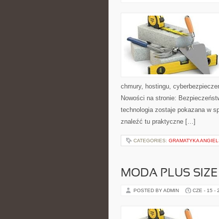
chmury, hostingu, cyberbezpiecz
Nowości na stronie: Bezpieczeństw
technologia zostaje pokazana w sp
znaleźć tu praktyczne […]
CATEGORIES:
GRAMATYKA ANGIE
MODA PLUS SIZE
POSTED BY ADMIN
CZE - 15 -