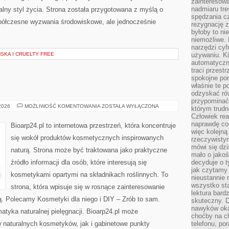
zainteresow
nadmiaru tre
alny styl życia. Strona została przygotowana z myślą o
spędzania cz
półczesne wyzwania środowiskowe, ale jednocześnie
rezygnację z
byłoby to n
niemożliwe. 
narzędzi cyf
KA I CRUELTY FREE
używaniu. Ki
automatyczn
traci przestr
spokojne po
właśnie te p
odzyskać ró
przypominać
EKO-
 2026
MOŻLIWOŚĆ KOMENTOWANIA
ZOSTAŁA WYŁĄCZONA
którym trud
MAKIJAŻ
Człowiek rea
naprawdę co
Bioarp24.pl to internetowa przestrzeń, która koncentruje
więc kolejną
się wokół produktów kosmetycznych inspirowanych
rzeczywistym
mówi się dzi
naturą. Strona może być traktowana jako praktyczne
mało o jakoś
źródło informacji dla osób, które interesują się
decyduje o t
jak czytamy 
kosmetykami opartymi na składnikach roślinnych. To
nieustannie 
wszystko sta
strona, która wpisuje się w rosnące zainteresowanie
lektura bard
ą. Polecamy Kosmetyki dla niego i DIY – Zrób to sam.
skuteczny. D
nawyków oka
tyka naturalnej pielęgnacji. Bioarp24.pl może
choćby na c
 naturalnych kosmetyków, jak i gabinetowe punkty
telefonu, po