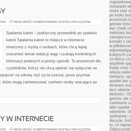
majsterkowan
notowanie w
SY
może stać si
po kroku bu
przestrzeń 
ZDROWE
 2026
MOŻLIWOŚĆ KOMENTOWANIA
ZOSTAŁA WYŁĄCZONA
gotowe treśc
PRZEPISY
bez chwili 
nadmiaru bo
Spalarnia kalorii – praktyczny przewodnik po spalaniu
samopoczuci
kalorii Spalarnia kalorii to miejsce w internecie
kontakt z re
w półobecnoś
stworzony z myślą o osobach, które chcą lepiej
odpowiadają
zrozumieć temat redukcji wagi i szukają konkretnych
kolejnych za
że bliscy cz
informacji podanych w prosty sposób. To przestrzeń dla
wspólnie spę
Kiedy choć 
czytelników, którzy nie chcą opierać się wyłącznie na
relacja nabi
 spojrzeć na zdrowy styl życia szerzej: przez pryzmat
herbacie, sp
posiłek bez
ty, które mogą zainteresować zarówno osoby wracające po
ekranem mog
lecz właśnie
bliskości. 
gestów, ale 
zwolnienie o
albo spadek
odwrotnie. U
spokojniej i
Y W INTERNECIE
decyzje, koń
to, co napra
Odpoczynek o
NOWINKI
 2026
MOŻLIWOŚĆ KOMENTOWANIA
ZOSTAŁA WYŁĄCZONA