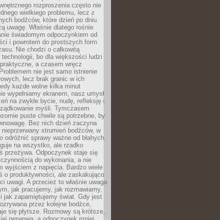
wnętrznego rozproszenia często nie
ednego wielkiego problemu, lecz z
nych bodźców, które dzień po dniu
ą uwagę. Właśnie dlatego rośnie
anie świadomym odpoczynkiem od
ści i powrotem do prostszych form
asu. Nie chodzi o całkowitą
 technologii, bo dla większości ludzi
iepraktyczne, a czasem wręcz
Problemem nie jest samo istnienie
rowych, lecz brak granic w ich
edy każde wolne kilka minut
ie wypełniamy ekranem, nasz umysł
zeń na zwykłe bycie, nudę, refleksję i
rządkowanie myśli. Tymczasem
ozornie puste chwile są potrzebne, by
wnowagę. Bez nich dzień zaczyna
 nieprzerwany strumień bodźców, w
no odróżnić sprawy ważne od błahych.
guje na wszystko, ale rzadko
ś przeżywa. Odpoczynek staje się
 czynnością do wykonania, a nie
 wyjściem z napięcia. Bardzo wiele
ś o produktywności, ale zaskakująco
ci uwagi. A przecież to właśnie uwaga
ym, jak pracujemy, jak rozmawiamy,
i jak zapamiętujemy świat. Gdy jest
rozrywana przez kolejne bodźce,
je się płytsze. Rozmowy są krótsze,
ziej nerwowa, a odpoczynek mniej