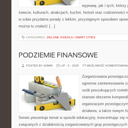
wyprawę, jak i tych, którzy 
świecie, kulturach, atrakcjach, kuchni, historii oraz codzienności
w sobie przydatne porady z lekkim, przystępnym sposobem opowi
można tu znaleźć […]
CATEGORIES:
ZIELONE OSIEDLA I SMART CITIES
PODZIEMIE FINANSOWE
POSTED BY ADMIN
LIP - 5 - 2026
MOŻLIWOŚĆ KOMENTOWAN
Zorganizowana przestępczoś
ogromne zainteresowanie za
osób poszukujących rzeteln
stanowi obszerne kompendi
organizacjom przestępczym
działania, a także nowym f
Serwis prezentuje temat w sposób edukacyjny, koncentrując się na
związanych z działalnością zorganizowanych grup przestępczych 