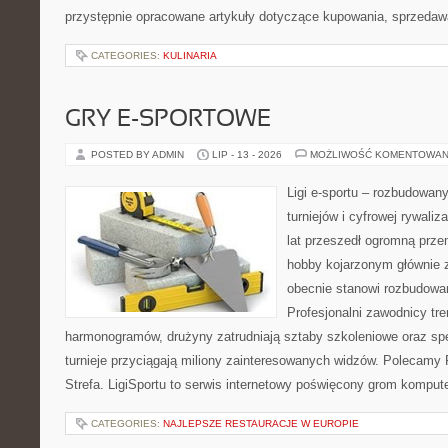
przystępnie opracowane artykuły dotyczące kupowania, sprzeda
CATEGORIES:
KULINARIA
GRY E-SPORTOWE
POSTED BY ADMIN
LIP - 13 - 2026
MOŻLIWOŚĆ KOMENTOWAN
Ligi e-sportu – rozbudowany
turniejów i cyfrowej rywaliz
lat przeszedł ogromną prze
hobby kojarzonym głównie
obecnie stanowi rozbudowan
Profesjonalni zawodnicy tr
harmonogramów, drużyny zatrudniają sztaby szkoleniowe oraz spe
turnieje przyciągają miliony zainteresowanych widzów. Polecamy P
Strefa. LigiSportu to serwis internetowy poświęcony grom kompu
CATEGORIES:
NAJLEPSZE RESTAURACJE W EUROPIE