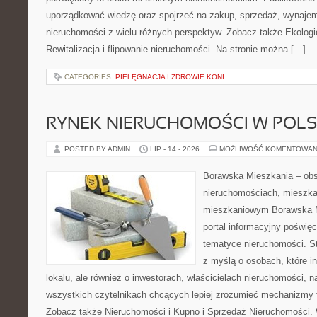
uporządkować wiedzę oraz spojrzeć na zakup, sprzedaż, wynajem
nieruchomości z wielu różnych perspektyw. Zobacz także Ekologi
Rewitalizacja i flipowanie nieruchomości. Na stronie można […]
CATEGORIES:
PIELĘGNACJA I ZDROWIE KONI
RYNEK NIERUCHOMOŚCI W POL
POSTED BY ADMIN
LIP - 14 - 2026
MOŻLIWOŚĆ KOMENTOWAN
Borawska Mieszkania – ob
nieruchomościach, mieszka
mieszkaniowym Borawska Mi
portal informacyjny poświę
tematyce nieruchomości. S
z myślą o osobach, które i
lokalu, ale również o inwestorach, właścicielach nieruchomości, 
wszystkich czytelnikach chcących lepiej zrozumieć mechanizmy 
Zobacz także Nieruchomości i Kupno i Sprzedaż Nieruchomości.