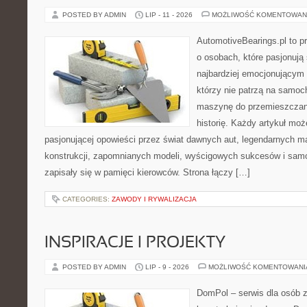
POSTED BY ADMIN
LIP - 11 - 2026
MOŻLIWOŚĆ KOMENTOWAN
AutomotiveBearings.pl to p
o osobach, które pasjonują 
najbardziej emocjonującym 
którzy nie patrzą na samoc
maszynę do przemieszczani
historię. Każdy artykuł mo
pasjonującej opowieści przez świat dawnych aut, legendarnych 
konstrukcji, zapomnianych modeli, wyścigowych sukcesów i samo
zapisały się w pamięci kierowców. Strona łączy […]
CATEGORIES:
ZAWODY I RYWALIZACJA
INSPIRACJE I PROJEKTY
POSTED BY ADMIN
LIP - 9 - 2026
MOŻLIWOŚĆ KOMENTOWAN
DomPol – serwis dla osób 