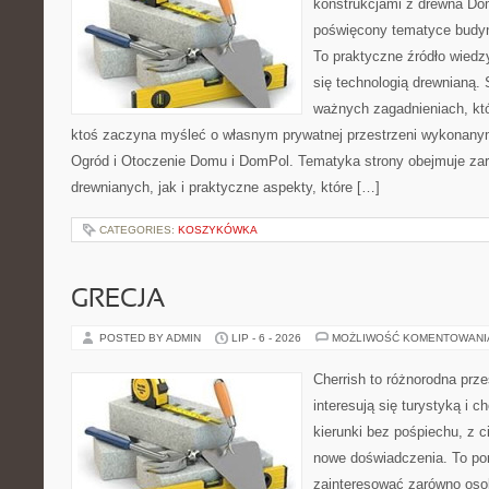
konstrukcjami z drewna Dom
poświęcony tematyce budyn
To praktyczne źródło wiedzy
się technologią drewnianą. 
ważnych zagadnieniach, któ
ktoś zaczyna myśleć o własnym prywatnej przestrzeni wykonan
Ogród i Otoczenie Domu i DomPol. Tematyka strony obejmuje z
drewnianych, jak i praktyczne aspekty, które […]
CATEGORIES:
KOSZYKÓWKA
GRECJA
POSTED BY ADMIN
LIP - 6 - 2026
MOŻLIWOŚĆ KOMENTOWAN
Cherrish to różnorodna prze
interesują się turystyką i
kierunki bez pośpiechu, z c
nowe doświadczenia. To por
zainteresować zarówno oso