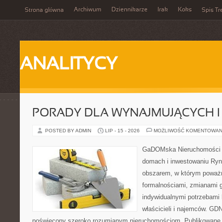
Archiwum
Dziennikarze
Irak
Koks
Strona główna
Spis Tr
ANALITYCY
PORADY DLA WYNAJMUJĄCYCH 
POSTED BY ADMIN
LIP - 15 - 2026
MOŻLIWOŚĆ KOMENTOWAN
GaDOMska Nieruchomości –
domach i inwestowaniu Ryn
obszarem, w którym poważn
formalnościami, zmianami 
indywidualnymi potrzebami 
właścicieli i najemców. GD
poświęcony szeroko rozumianym nieruchomościom. Publikowane 