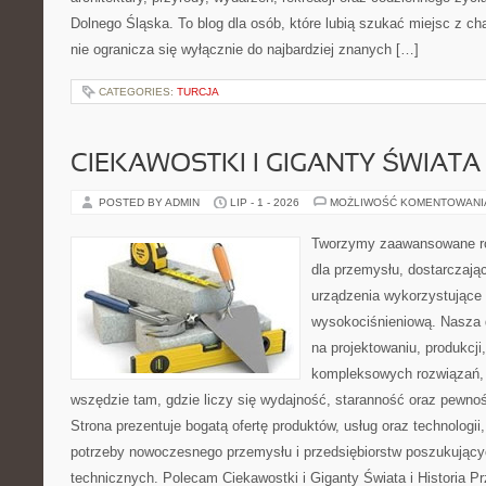
Dolnego Śląska. To blog dla osób, które lubią szukać miejsc z 
nie ogranicza się wyłącznie do najbardziej znanych […]
CATEGORIES:
TURCJA
CIEKAWOSTKI I GIGANTY ŚWIATA
POSTED BY ADMIN
LIP - 1 - 2026
MOŻLIWOŚĆ KOMENTOWAN
Tworzymy zaawansowane ro
dla przemysłu, dostarczaj
urządzenia wykorzystujące 
wysokociśnieniową. Nasza d
na projektowaniu, produkcji
kompleksowych rozwiązań, 
wszędzie tam, gdzie liczy się wydajność, staranność oraz pewn
Strona prezentuje bogatą ofertę produktów, usług oraz technologii
potrzeby nowoczesnego przemysłu i przedsiębiorstw poszukując
technicznych. Polecam Ciekawostki i Giganty Świata i Historia P