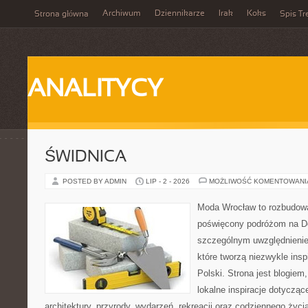
Archiwum
Dziennikarze
Irak
Koks
Strona główna
Spis Tr
ANALITYCY
ŚWIDNICA
POSTED BY ADMIN
LIP - 2 - 2026
MOŻLIWOŚĆ KOMENTOWAN
Moda Wrocław to rozbudowa
poświęcony podróżom na D
szczególnym uwzględnienie
które tworzą niezwykle insp
Polski. Strona jest blogie
lokalne inspiracje dotyczące
architektury, przyrody, wydarzeń, rekreacji oraz codziennego życ