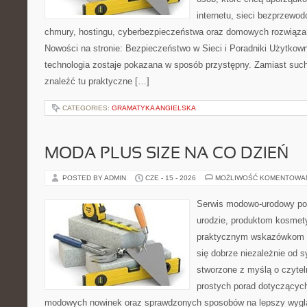
internetu, sieci bezprzewo
chmury, hostingu, cyberbezpieczeństwa oraz domowych rozwiąza
Nowości na stronie: Bezpieczeństwo w Sieci i Poradniki Użytkown
technologia zostaje pokazana w sposób przystępny. Zamiast suche
znaleźć tu praktyczne […]
CATEGORIES:
GRAMATYKA ANGIELSKA
MODA PLUS SIZE NA CO DZIEŃ
POSTED BY ADMIN
CZE - 15 - 2026
MOŻLIWOŚĆ KOMENTOWA
Serwis modowo-urodowy po
urodzie, produktom kosmet
praktycznym wskazówkom d
się dobrze niezależnie od s
stworzone z myślą o czytel
prostych porad dotyczących s
modowych nowinek oraz sprawdzonych sposobów na lepszy wygląd