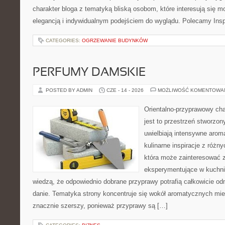
charakter bloga z tematyką bliską osobom, które interesują się m
elegancją i indywidualnym podejściem do wyglądu. Polecamy Inspi
CATEGORIES:
OGRZEWANIE BUDYNKÓW
PERFUMY DAMSKIE
POSTED BY ADMIN
CZE - 14 - 2026
MOŻLIWOŚĆ KOMENTOWA
Orientalno-przyprawowy char
jest to przestrzeń stworzon
uwielbiają intensywne aroma
kulinarne inspiracje z różny
która może zainteresować 
eksperymentujące w kuchni,
wiedzą, że odpowiednio dobrane przyprawy potrafią całkowicie od
danie. Tematyka strony koncentruje się wokół aromatycznych miesz
znacznie szerszy, ponieważ przyprawy są […]