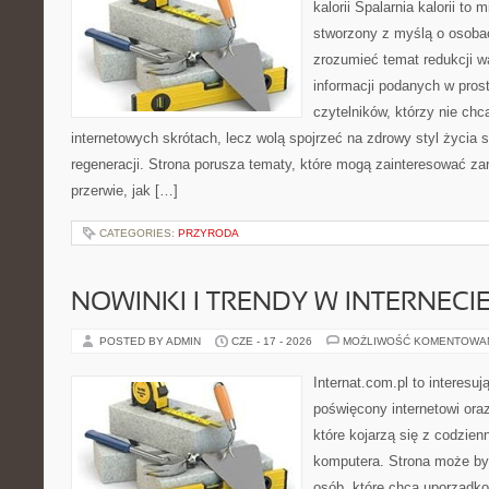
kalorii Spalarnia kalorii to 
stworzony z myślą o osobac
zrozumieć temat redukcji w
informacji podanych w pros
czytelników, którzy nie chc
internetowych skrótach, lecz wolą spojrzeć na zdrowy styl życia 
regeneracji. Strona porusza tematy, które mogą zainteresować z
przerwie, jak […]
CATEGORIES:
PRZYRODA
NOWINKI I TRENDY W INTERNECI
POSTED BY ADMIN
CZE - 17 - 2026
MOŻLIWOŚĆ KOMENTOWA
Internat.com.pl to interesu
poświęcony internetowi or
które kojarzą się z codzie
komputera. Strona może b
osób, które chcą uporządk