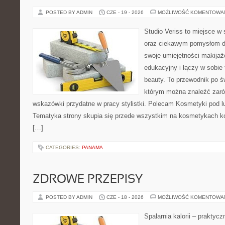
POSTED BY ADMIN
CZE - 19 - 2026
MOŻLIWOŚĆ KOMENTOWA
Studio Veriss to miejsce w
oraz ciekawym pomysłom dl
swoje umiejętności makijaż
edukacyjny i łączy w sobie
beauty. To przewodnik po 
którym można znaleźć zarów
wskazówki przydatne w pracy stylistki. Polecam Kosmetyki pod lup
Tematyka strony skupia się przede wszystkim na kosmetykach ko
[…]
CATEGORIES:
PANAMA
ZDROWE PRZEPISY
POSTED BY ADMIN
CZE - 18 - 2026
MOŻLIWOŚĆ KOMENTOWA
Spalarnia kalorii – praktyc