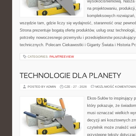
wysokociśnieniową. Nasza d
na projektowaniu, produkcji
kompleksowych rozwiązań, 
wszędzie tam, gdzie liczy się wydajność, staranność oraz pewn
Strona prezentuje bogatą ofertę produktów, usług oraz technologii
potrzeby nowoczesnego przemysłu i przedsiębiorstw poszukując
technicznych. Polecam Ciekawostki i Giganty Świata i Historia P
CATEGORIES:
PALMTREEVIEW
TECHNOLOGIE DLA PLANETY
POSTED BY ADMIN
CZE - 27 - 2026
MOŻLIWOŚĆ KOMENTOWA
Ekos-Sułów to inspirujący p
który pokazuje, że świadom
musi oznaczać wielkich wy
decyzji ani kosztownych zm
czytelnik może znaleźć wsk
przystępne teksty dotyczą