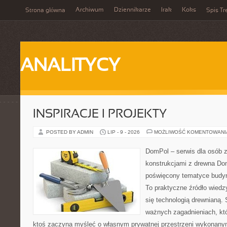
Archiwum
Dziennikarze
Irak
Koks
Strona główna
Spis Tr
ANALITYCY
INSPIRACJE I PROJEKTY
POSTED BY ADMIN
LIP - 9 - 2026
MOŻLIWOŚĆ KOMENTOWAN
DomPol – serwis dla osób 
konstrukcjami z drewna Dom
poświęcony tematyce budyn
To praktyczne źródło wiedzy
się technologią drewnianą. 
ważnych zagadnieniach, któ
ktoś zaczyna myśleć o własnym prywatnej przestrzeni wykonan