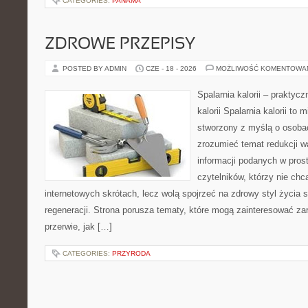
CATEGORIES:
PANAMA
ZDROWE PRZEPISY
POSTED BY ADMIN
CZE - 18 - 2026
MOŻLIWOŚĆ KOMENTOWA
Spalarnia kalorii – praktyc
kalorii Spalarnia kalorii to 
stworzony z myślą o osobac
zrozumieć temat redukcji w
informacji podanych w pros
czytelników, którzy nie chc
internetowych skrótach, lecz wolą spojrzeć na zdrowy styl życia 
regeneracji. Strona porusza tematy, które mogą zainteresować z
przerwie, jak […]
CATEGORIES:
PRZYRODA