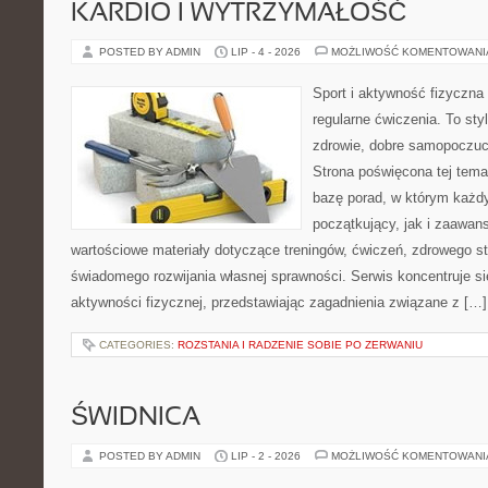
KARDIO I WYTRZYMAŁOŚĆ
POSTED BY ADMIN
LIP - 4 - 2026
MOŻLIWOŚĆ KOMENTOWAN
Sport i aktywność fizyczna 
regularne ćwiczenia. To sty
zdrowie, dobre samopoczuci
Strona poświęcona tej tem
bazę porad, w którym każdy
początkujący, jak i zaawa
wartościowe materiały dotyczące treningów, ćwiczeń, zdrowego st
świadomego rozwijania własnej sprawności. Serwis koncentruje s
aktywności fizycznej, przedstawiając zagadnienia związane z […]
CATEGORIES:
ROZSTANIA I RADZENIE SOBIE PO ZERWANIU
ŚWIDNICA
POSTED BY ADMIN
LIP - 2 - 2026
MOŻLIWOŚĆ KOMENTOWAN