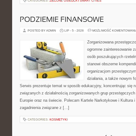
CATEGORIES:
ZIELONE OSIEDLA I SMART CITIES
PODZIEMIE FINANSOWE
POSTED BY ADMIN
LIP - 5 - 2026
MOŻLIWOŚĆ KOMENTOWAN
Zorganizowana przestępczoś
ogromne zainteresowanie za
osób poszukujących rzeteln
stanowi obszerne kompendi
organizacjom przestępczym
działania, a także nowym f
Serwis prezentuje temat w sposób edukacyjny, koncentrując się na
związanych z działalnością zorganizowanych grup przestępczych 
Europie oraz na świecie. Polecam Kartele Narkotykowe i Kultura i 
zagadnienia związane z […]
CATEGORIES:
KOSMETYKI