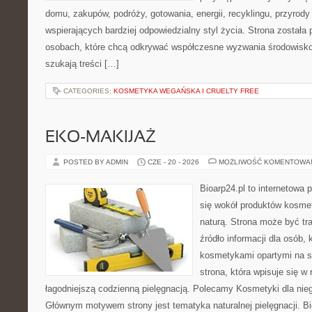
domu, zakupów, podróży, gotowania, energii, recyklingu, przyrod
wspierających bardziej odpowiedzialny styl życia. Strona została
osobach, które chcą odkrywać współczesne wyzwania środowisko
szukają treści […]
CATEGORIES:
KOSMETYKA WEGAŃSKA I CRUELTY FREE
EKO-MAKIJAŻ
POSTED BY ADMIN
CZE - 20 - 2026
MOŻLIWOŚĆ KOMENTOWA
Bioarp24.pl to internetowa 
się wokół produktów kosme
naturą. Strona może być tr
źródło informacji dla osób, k
kosmetykami opartymi na sk
strona, która wpisuje się w
łagodniejszą codzienną pielęgnacją. Polecamy Kosmetyki dla nieg
Głównym motywem strony jest tematyka naturalnej pielęgnacji. B