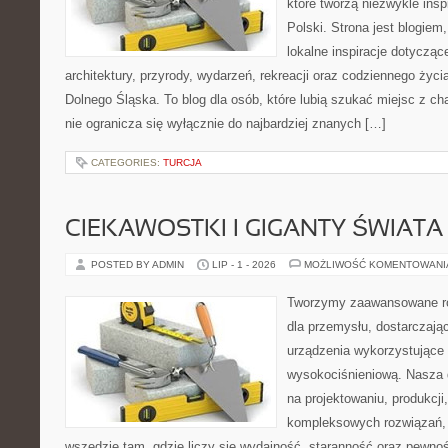
które tworzą niezwykle insp
Polski. Strona jest blogie
lokalne inspiracje dotyczące
architektury, przyrody, wydarzeń, rekreacji oraz codziennego życ
Dolnego Śląska. To blog dla osób, które lubią szukać miejsc z 
nie ogranicza się wyłącznie do najbardziej znanych […]
CATEGORIES:
TURCJA
CIEKAWOSTKI I GIGANTY ŚWIATA
POSTED BY ADMIN
LIP - 1 - 2026
MOŻLIWOŚĆ KOMENTOWAN
Tworzymy zaawansowane ro
dla przemysłu, dostarczaj
urządzenia wykorzystujące 
wysokociśnieniową. Nasza d
na projektowaniu, produkcji
kompleksowych rozwiązań, 
wszędzie tam, gdzie liczy się wydajność, staranność oraz pewn