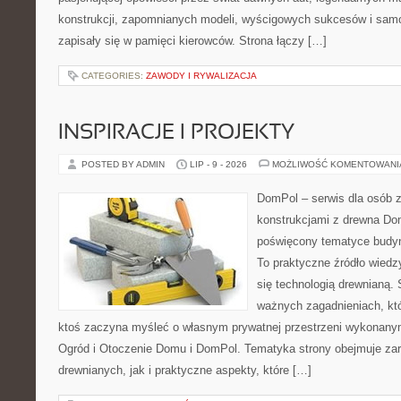
konstrukcji, zapomnianych modeli, wyścigowych sukcesów i samo
zapisały się w pamięci kierowców. Strona łączy […]
CATEGORIES:
ZAWODY I RYWALIZACJA
INSPIRACJE I PROJEKTY
POSTED BY ADMIN
LIP - 9 - 2026
MOŻLIWOŚĆ KOMENTOWAN
DomPol – serwis dla osób 
konstrukcjami z drewna Dom
poświęcony tematyce budyn
To praktyczne źródło wiedzy
się technologią drewnianą. 
ważnych zagadnieniach, któ
ktoś zaczyna myśleć o własnym prywatnej przestrzeni wykonan
Ogród i Otoczenie Domu i DomPol. Tematyka strony obejmuje z
drewnianych, jak i praktyczne aspekty, które […]