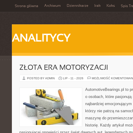
Archiwum
Dziennikarze
Irak
Koks
Strona główna
Spis Tr
ANALITYCY
ZŁOTA ERA MOTORYZACJI
POSTED BY ADMIN
LIP - 11 - 2026
MOŻLIWOŚĆ KOMENTOWAN
AutomotiveBearings.pl to p
o osobach, które pasjonują 
najbardziej emocjonującym 
którzy nie patrzą na samoc
maszynę do przemieszczani
historię. Każdy artykuł mo
pasjonującej opowieści przez świat dawnych aut, legendarnych 