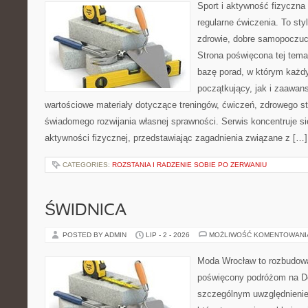
Sport i aktywność fizyczna 
regularne ćwiczenia. To sty
zdrowie, dobre samopoczuci
Strona poświęcona tej tem
bazę porad, w którym każdy
początkujący, jak i zaawa
wartościowe materiały dotyczące treningów, ćwiczeń, zdrowego st
świadomego rozwijania własnej sprawności. Serwis koncentruje s
aktywności fizycznej, przedstawiając zagadnienia związane z […]
CATEGORIES:
ROZSTANIA I RADZENIE SOBIE PO ZERWANIU
ŚWIDNICA
POSTED BY ADMIN
LIP - 2 - 2026
MOŻLIWOŚĆ KOMENTOWAN
Moda Wrocław to rozbudowa
poświęcony podróżom na D
szczególnym uwzględnienie