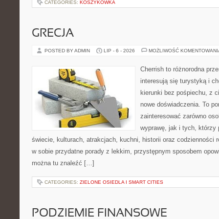
CATEGORIES:
KOSZYKÓWKA
GRECJA
POSTED BY ADMIN
LIP - 6 - 2026
MOŻLIWOŚĆ KOMENTOWAN
Cherrish to różnorodna prze
interesują się turystyką i
kierunki bez pośpiechu, z c
nowe doświadczenia. To por
zainteresować zarówno oso
wyprawę, jak i tych, którzy 
świecie, kulturach, atrakcjach, kuchni, historii oraz codzienności
w sobie przydatne porady z lekkim, przystępnym sposobem opowi
można tu znaleźć […]
CATEGORIES:
ZIELONE OSIEDLA I SMART CITIES
PODZIEMIE FINANSOWE