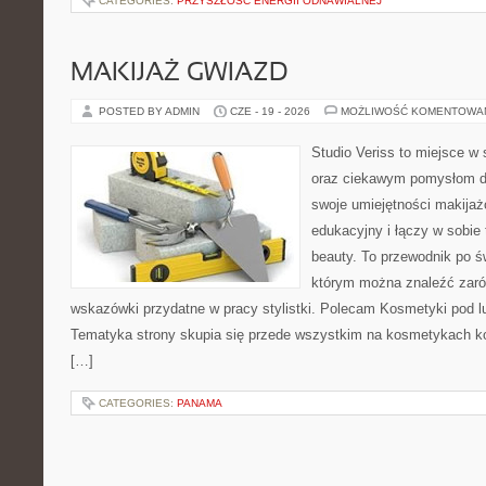
CATEGORIES:
PRZYSZŁOŚĆ ENERGII ODNAWIALNEJ
MAKIJAŻ GWIAZD
POSTED BY ADMIN
CZE - 19 - 2026
MOŻLIWOŚĆ KOMENTOWA
Studio Veriss to miejsce w
oraz ciekawym pomysłom dl
swoje umiejętności makijaż
edukacyjny i łączy w sobie
beauty. To przewodnik po 
którym można znaleźć zarów
wskazówki przydatne w pracy stylistki. Polecam Kosmetyki pod lup
Tematyka strony skupia się przede wszystkim na kosmetykach ko
[…]
CATEGORIES:
PANAMA