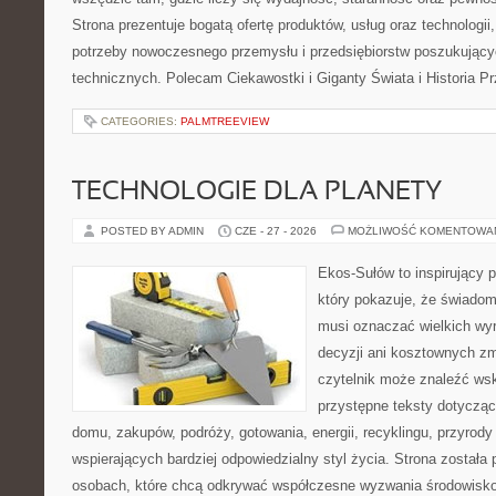
Strona prezentuje bogatą ofertę produktów, usług oraz technologii
potrzeby nowoczesnego przemysłu i przedsiębiorstw poszukując
technicznych. Polecam Ciekawostki i Giganty Świata i Historia P
CATEGORIES:
PALMTREEVIEW
TECHNOLOGIE DLA PLANETY
POSTED BY ADMIN
CZE - 27 - 2026
MOŻLIWOŚĆ KOMENTOWA
Ekos-Sułów to inspirujący p
który pokazuje, że świadom
musi oznaczać wielkich wy
decyzji ani kosztownych zm
czytelnik może znaleźć wsk
przystępne teksty dotyczą
domu, zakupów, podróży, gotowania, energii, recyklingu, przyrod
wspierających bardziej odpowiedzialny styl życia. Strona została
osobach, które chcą odkrywać współczesne wyzwania środowisko