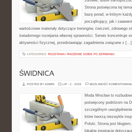
zdrowie, dobre samopoczuci
Strona poświęcona tej tem
bazę porad, w którym każdy
początkujący, jak i zaawa
wartościowe materiały dotyczące treningów, ćwiczeń, zdrowego st
świadomego rozwijania własnej sprawności. Serwis koncentruje s
aktywności fizycznej, przedstawiając zagadnienia związane z […]
CATEGORIES:
ROZSTANIA I RADZENIE SOBIE PO ZERWANIU
ŚWIDNICA
POSTED BY ADMIN
LIP - 2 - 2026
MOŻLIWOŚĆ KOMENTOWAN
Moda Wrocław to rozbudowa
poświęcony podróżom na D
szczególnym uwzględnienie
które tworzą niezwykle insp
Polski. Strona jest blogie
lokalne inspiracje dotyczące