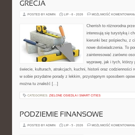
GRECJA
POSTED BY ADMIN
LIP - 6 - 2026
MOŻLIWOŚĆ KOMENTOWAN
Cherrish to różnorodna prze
interesują się turystyką i
kierunki bez pośpiechu, z c
nowe doświadczenia. To por
zainteresować zarówno oso
wyprawę, jak i tych, którzy 
świecie, kulturach, atrakcjach, kuchni, historii oraz codzienności
w sobie przydatne porady z lekkim, przystępnym sposobem opowi
można tu znaleźć […]
CATEGORIES:
ZIELONE OSIEDLA I SMART CITIES
PODZIEMIE FINANSOWE
POSTED BY ADMIN
LIP - 5 - 2026
MOŻLIWOŚĆ KOMENTOWAN