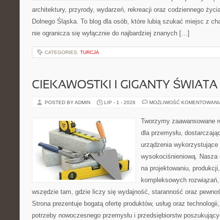
architektury, przyrody, wydarzeń, rekreacji oraz codziennego życ
Dolnego Śląska. To blog dla osób, które lubią szukać miejsc z 
nie ogranicza się wyłącznie do najbardziej znanych […]
CATEGORIES:
TURCJA
CIEKAWOSTKI I GIGANTY ŚWIATA
POSTED BY ADMIN
LIP - 1 - 2026
MOŻLIWOŚĆ KOMENTOWAN
Tworzymy zaawansowane ro
dla przemysłu, dostarczaj
urządzenia wykorzystujące 
wysokociśnieniową. Nasza d
na projektowaniu, produkcji
kompleksowych rozwiązań, 
wszędzie tam, gdzie liczy się wydajność, staranność oraz pewn
Strona prezentuje bogatą ofertę produktów, usług oraz technologii
potrzeby nowoczesnego przemysłu i przedsiębiorstw poszukując