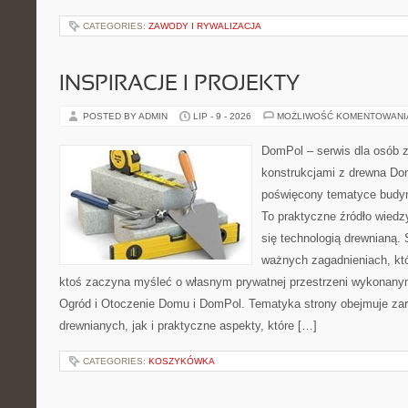
CATEGORIES:
ZAWODY I RYWALIZACJA
INSPIRACJE I PROJEKTY
POSTED BY ADMIN
LIP - 9 - 2026
MOŻLIWOŚĆ KOMENTOWAN
DomPol – serwis dla osób 
konstrukcjami z drewna Dom
poświęcony tematyce budyn
To praktyczne źródło wiedzy
się technologią drewnianą. 
ważnych zagadnieniach, któ
ktoś zaczyna myśleć o własnym prywatnej przestrzeni wykonan
Ogród i Otoczenie Domu i DomPol. Tematyka strony obejmuje z
drewnianych, jak i praktyczne aspekty, które […]
CATEGORIES:
KOSZYKÓWKA