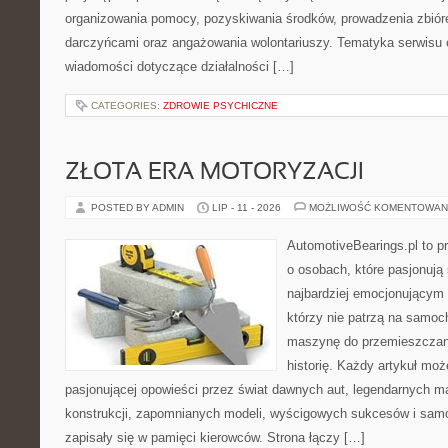
organizowania pomocy, pozyskiwania środków, prowadzenia zbiór
darczyńcami oraz angażowania wolontariuszy. Tematyka serwisu 
wiadomości dotyczące działalności […]
CATEGORIES:
ZDROWIE PSYCHICZNE
ZŁOTA ERA MOTORYZACJI
POSTED BY ADMIN
LIP - 11 - 2026
MOŻLIWOŚĆ KOMENTOWAN
AutomotiveBearings.pl to p
o osobach, które pasjonują 
najbardziej emocjonującym 
którzy nie patrzą na samoc
maszynę do przemieszczani
historię. Każdy artykuł mo
pasjonującej opowieści przez świat dawnych aut, legendarnych 
konstrukcji, zapomnianych modeli, wyścigowych sukcesów i samo
zapisały się w pamięci kierowców. Strona łączy […]