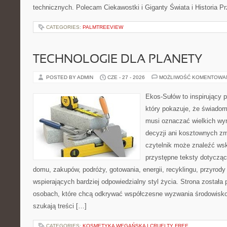
technicznych. Polecam Ciekawostki i Giganty Świata i Historia P
CATEGORIES:
PALMTREEVIEW
TECHNOLOGIE DLA PLANETY
POSTED BY ADMIN
CZE - 27 - 2026
MOŻLIWOŚĆ KOMENTOWA
Ekos-Sułów to inspirujący p
który pokazuje, że świadom
musi oznaczać wielkich wy
decyzji ani kosztownych zm
czytelnik może znaleźć wsk
przystępne teksty dotyczą
domu, zakupów, podróży, gotowania, energii, recyklingu, przyrod
wspierających bardziej odpowiedzialny styl życia. Strona została
osobach, które chcą odkrywać współczesne wyzwania środowisko
szukają treści […]
CATEGORIES:
KOSMETYKA WEGAŃSKA I CRUELTY FREE