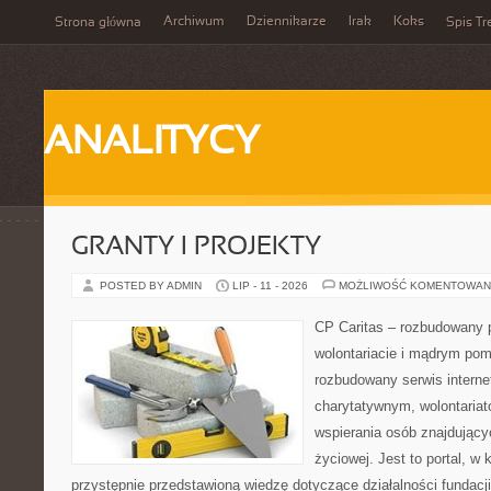
Archiwum
Dziennikarze
Irak
Koks
Strona główna
Spis Tr
ANALITYCY
GRANTY I PROJEKTY
POSTED BY ADMIN
LIP - 11 - 2026
MOŻLIWOŚĆ KOMENTOWAN
CP Caritas – rozbudowany p
wolontariacie i mądrym pom
rozbudowany serwis intern
charytatywnym, wolontaria
wspierania osób znajdującyc
życiowej. Jest to portal, 
przystępnie przedstawioną wiedzę dotyczące działalności fundacji