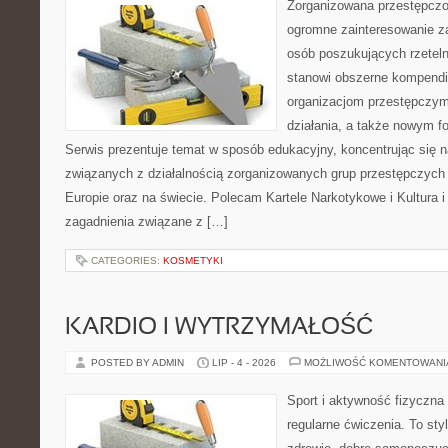
Zorganizowana przestępczoś
ogromne zainteresowanie za
osób poszukujących rzeteln
stanowi obszerne kompendi
organizacjom przestępczym
działania, a także nowym f
Serwis prezentuje temat w sposób edukacyjny, koncentrując się na
związanych z działalnością zorganizowanych grup przestępczych 
Europie oraz na świecie. Polecam Kartele Narkotykowe i Kultura i 
zagadnienia związane z […]
CATEGORIES:
KOSMETYKI
KARDIO I WYTRZYMAŁOŚĆ
POSTED BY ADMIN
LIP - 4 - 2026
MOŻLIWOŚĆ KOMENTOWAN
Sport i aktywność fizyczna 
regularne ćwiczenia. To sty