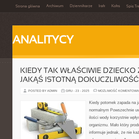
Archiwum
Dziennikarze
Irak
Koks
Strona główna
Spis Tr
ANALITYCY
KIEDY TAK WŁAŚCIWIE DZIECKO
JAKĄŚ ISTOTNĄ DOKUCZLIWOŚ
POSTED BY ADMIN
GRU - 23 - 2025
MOŻLIWOŚĆ KOMENTOWA
Kiedy potomek zapada na j
normalnym Powszechnie uwa
ilości wody korzystnie wpł
organizmu. Mało który prod
informuje jednak, że nie ka