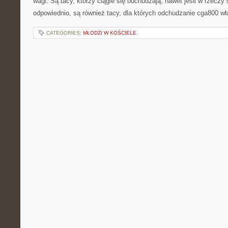
wagi. Są tacy, którzy ciągle się odchudzają, nawet jeśli w rzeczy
odpowiednio, są również tacy, dla których odchudzanie cga800 wł
CATEGORIES:
MŁODZI W KOŚCIELE