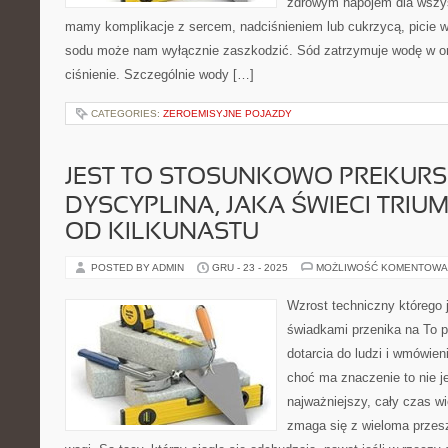
zdrowym napojem dla wszys
mamy komplikacje z sercem, nadciśnieniem lub cukrzycą, picie 
sodu może nam wyłącznie zaszkodzić. Sód zatrzymuje wodę w or
ciśnienie. Szczególnie wody […]
CATEGORIES:
ZEROEMISYJNE POJAZDY
JEST TO STOSUNKOWO PREKUR
DYSCYPLINA, JAKA ŚWIECI TRIU
OD KILKUNASTU
POSTED BY ADMIN
GRU - 23 - 2025
MOŻLIWOŚĆ KOMENTOWA
Wzrost techniczny którego
świadkami przenika na To p
dotarcia do ludzi i wmówien
choć ma znaczenie to nie 
najważniejszy, cały czas wi
zmaga się z wieloma przes