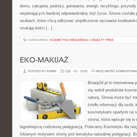
domu, zakupów, podróży, gotowania, energii, recyklingu, przyrod
wspierających bardziej odpowiedzialny styl życia. Strona została
osobach, które chcą odkrywać współczesne wyzwania środowisko
szukają treści […]
CATEGORIES:
KOSMETYKA WEGAŃSKA I CRUELTY FREE
EKO-MAKIJAŻ
POSTED BY ADMIN
CZE - 20 - 2026
MOŻLIWOŚĆ KOMENTOWA
Bioarp24.pl to internetowa 
się wokół produktów kosme
naturą. Strona może być tr
źródło informacji dla osób, k
kosmetykami opartymi na sk
strona, która wpisuje się w
łagodniejszą codzienną pielęgnacją. Polecamy Kosmetyki dla nieg
Głównym motywem strony jest tematyka naturalnej pielęgnacji. B