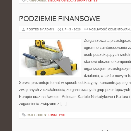
CATEGORIES:
ZIELONE OSIEDLA I SMART CITIES
PODZIEMIE FINANSOWE
POSTED BY ADMIN
LIP - 5 - 2026
MOŻLIWOŚĆ KOMENTOWAN
Zorganizowana przestępczoś
ogromne zainteresowanie za
osób poszukujących rzeteln
stanowi obszerne kompendi
organizacjom przestępczym
działania, a także nowym f
Serwis prezentuje temat w sposób edukacyjny, koncentrując się na
związanych z działalnością zorganizowanych grup przestępczych 
Europie oraz na świecie. Polecam Kartele Narkotykowe i Kultura i 
zagadnienia związane z […]
CATEGORIES:
KOSMETYKI