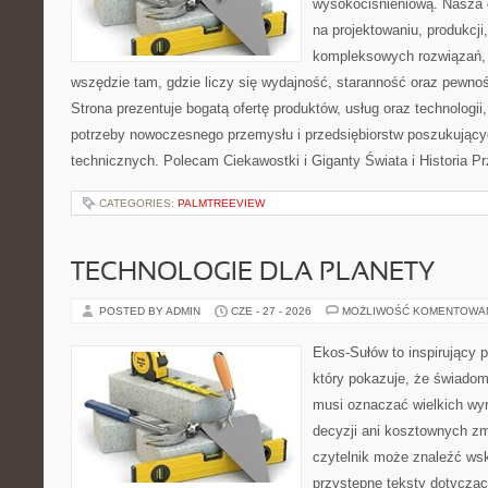
wysokociśnieniową. Nasza d
na projektowaniu, produkcji
kompleksowych rozwiązań, 
wszędzie tam, gdzie liczy się wydajność, staranność oraz pewn
Strona prezentuje bogatą ofertę produktów, usług oraz technologii
potrzeby nowoczesnego przemysłu i przedsiębiorstw poszukując
technicznych. Polecam Ciekawostki i Giganty Świata i Historia P
CATEGORIES:
PALMTREEVIEW
TECHNOLOGIE DLA PLANETY
POSTED BY ADMIN
CZE - 27 - 2026
MOŻLIWOŚĆ KOMENTOWA
Ekos-Sułów to inspirujący p
który pokazuje, że świadom
musi oznaczać wielkich wy
decyzji ani kosztownych zm
czytelnik może znaleźć wsk
przystępne teksty dotyczą