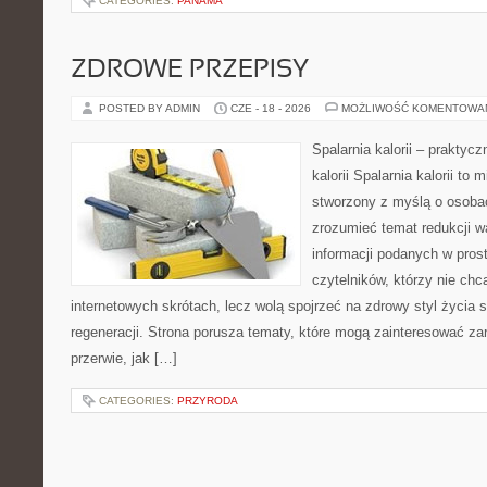
CATEGORIES:
PANAMA
ZDROWE PRZEPISY
POSTED BY ADMIN
CZE - 18 - 2026
MOŻLIWOŚĆ KOMENTOWA
Spalarnia kalorii – praktyc
kalorii Spalarnia kalorii to 
stworzony z myślą o osobac
zrozumieć temat redukcji w
informacji podanych w pros
czytelników, którzy nie chc
internetowych skrótach, lecz wolą spojrzeć na zdrowy styl życia 
regeneracji. Strona porusza tematy, które mogą zainteresować z
przerwie, jak […]
CATEGORIES:
PRZYRODA