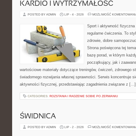
KARDIO I WYTRZYMAŁOŚĆ
POSTED BY ADMIN
LIP - 4 - 2026
MOŻLIWOŚĆ KOMENTOWAN
Sport i aktywność fizyczna 
regularne ćwiczenia. To sty
zdrowie, dobre samopoczuci
Strona poświęcona tej tem
bazę porad, w którym każdy
początkujący, jak i zaawa
wartościowe materiały dotyczące treningów, ćwiczeń, zdrowego st
świadomego rozwijania własnej sprawności. Serwis koncentruje s
aktywności fizycznej, przedstawiając zagadnienia związane z […]
CATEGORIES:
ROZSTANIA I RADZENIE SOBIE PO ZERWANIU
ŚWIDNICA
POSTED BY ADMIN
LIP - 2 - 2026
MOŻLIWOŚĆ KOMENTOWAN