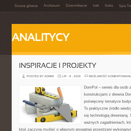
Archiwum
Dziennikarze
Irak
Koks
Strona główna
Spis Tr
ANALITYCY
INSPIRACJE I PROJEKTY
POSTED BY ADMIN
LIP - 9 - 2026
MOŻLIWOŚĆ KOMENTOWAN
DomPol – serwis dla osób 
konstrukcjami z drewna Dom
poświęcony tematyce budyn
To praktyczne źródło wiedzy
się technologią drewnianą. 
ważnych zagadnieniach, któ
ktoś zaczyna myśleć o własnym prywatnej przestrzeni wykonan