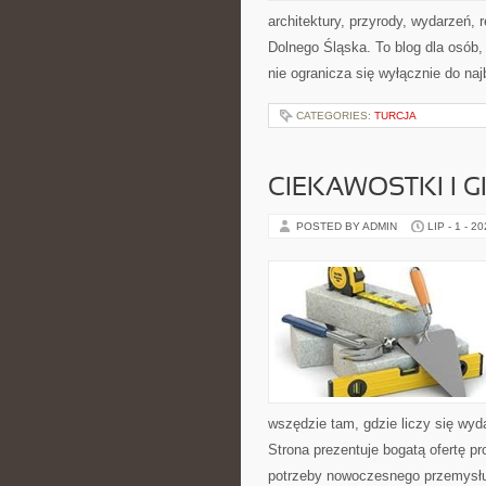
architektury, przyrody, wydarzeń,
Dolnego Śląska. To blog dla osób
nie ogranicza się wyłącznie do na
CATEGORIES:
TURCJA
CIEKAWOSTKI I 
POSTED BY ADMIN
LIP - 1 - 2
wszędzie tam, gdzie liczy się wy
Strona prezentuje bogatą ofertę pr
potrzeby nowoczesnego przemysłu