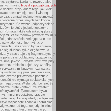
ie, czytanie, jazda na rowerze albo
łasnych myśli.
blog dla początkujących
ę dobrym przykładem tego, jak krok
dować nowe umiejętności i własną
twórczą, zamiast jedynie konsumować
i tworzone przez innych bez końca i
zatrzymania. Co ważne, odpoczynek od
dźców nie służy jedynie lepszemu
u. Pomaga także odzyskać głębszy
lacjami. Wiele rozmów prowadzimy dziś
ci, jednocześnie zerkając na ekran,
c na wiadomości lub myśląc o
daniach. Taki sposób bycia sprawia,
ują się słuchani tylko częściowo, a
dzany czas staje się fragmentaryczny.
na jakiś czas odkładamy urządzenia,
era innej jakości. Zwykła rozmowa przy
acer bez robienia zdjęć czy wspólny
 przerywania milknącym i ożywającym
ą wydawać się prostymi rzeczami,
 one często przywracają poczucie
Obecność nie wymaga spektakularnych
wymaga uwagi. Wielu ludzi boi się, że
znacza utratę kontaktu ze światem
 efektywności. Tymczasem bywa
mysł mniej przeciążony pracuje
 skuteczniej. Łatwiej wtedy podejmować
czyć rozpoczęte zadania i odróżniać
wdę ważne, od tego, co jedynie pilne.
d nadmiaru treści nie jest więc