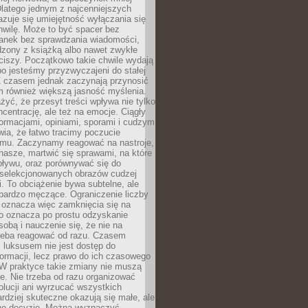
latego jednym z najcenniejszych
zuje się umiejętność wyłączania się
hwilę. Może to być spacer bez
ranek bez sprawdzania wiadomości,
dzony z książką albo nawet zwykłe
ciszy. Początkowo takie chwile wydają
bo jesteśmy przyzwyczajeni do stałej
 Z czasem jednak zaczynają przynosić
m również większą jasność myślenia.
yć, że przesyt treści wpływa nie tylko
centrację, ale też na emocje. Ciągły
formacjami, opiniami, sporami i cudzym
ia, że łatwo tracimy poczucie
tmu. Zaczynamy reagować na nastroje,
 nasze, martwić się sprawami, na które
ływu, oraz porównywać się do
yselekcjonowanych obrazów cudzej
. To obciążenie bywa subtelne, ale
 bardzo męczące. Ograniczenie liczby
 oznacza więc zamknięcia się na
to oznacza po prostu odzyskanie
sobą i nauczenie się, że nie na
zeba reagować od razu. Czasem
 luksusem nie jest dostęp do
formacji, lecz prawo do ich czasowego
 W praktyce takie zmiany nie muszą
e. Nie trzeba od razu organizować
olucji ani wyrzucać wszystkich
rdziej skuteczne okazują się małe, ale
e decyzje. Można wyznaczyć