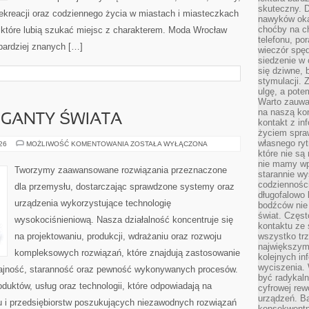
skuteczny. D
 rekreacji oraz codziennego życia w miastach i miasteczkach
nawyków oka
choćby na c
, które lubią szukać miejsc z charakterem. Moda Wrocław
telefonu, po
jbardziej znanych […]
wieczór spę
siedzenie w 
się dziwne, 
stymulacji.
ulgę, a pote
Warto zauważ
na naszą kon
GIGANTY ŚWIATA
kontakt z in
życiem spraw
własnego ry
CIEKAWOSTKI
026
MOŻLIWOŚĆ KOMENTOWANIA
ZOSTAŁA WYŁĄCZONA
I
które nie są
GIGANTY
nie mamy wp
ŚWIATA
Tworzymy zaawansowane rozwiązania przeznaczone
starannie w
codzienności
dla przemysłu, dostarczając sprawdzone systemy oraz
długofalowo
urządzenia wykorzystujące technologię
bodźców nie
świat. Częs
wysokociśnieniową. Nasza działalność koncentruje się
kontaktu ze 
na projektowaniu, produkcji, wdrażaniu oraz rozwoju
wszystko tr
największym
kompleksowych rozwiązań, które znajdują zastosowanie
kolejnych in
wyciszenia.
dajność, staranność oraz pewność wykonywanych procesów.
być radykaln
oduktów, usług oraz technologii, które odpowiadają na
cyfrowej rew
urządzeń. Ba
 i przedsiębiorstw poszukujących niezawodnych rozwiązań
konsekwentn