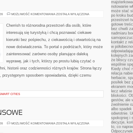
majsterkowan
notowanie w
może stać si
GRECJA
026
MOŻLIWOŚĆ KOMENTOWANIA
ZOSTAŁA WYŁĄCZONA
po kroku bu
przestrzeń 
gotowe treśc
Cherrish to różnorodna przestrzeń dla osób, które
bez chwili 
interesują się turystyką i chcą poznawać ciekawe
nadmiaru bo
samopoczuci
kierunki bez pośpiechu, z ciekawością i otwartością na
kontakt z re
w półobecnoś
nowe doświadczenia. To portal o podróżach, który może
odpowiadają
zainteresować zarówno osoby planujące daleką
kolejnych za
że bliscy cz
wyprawę, jak i tych, którzy po prostu lubią czytać o
wspólnie spę
hni, historii oraz codzienności różnych krajów. Strona łączy
Kiedy choć 
relacja nabi
m, przystępnym sposobem opowiadania, dzięki czemu
herbacie, sp
posiłek bez
ekranem mog
lecz właśnie
SMART CITIES
bliskości. 
gestów, ale 
zwolnienie o
albo spadek
ANSOWE
odwrotnie. U
spokojniej i
decyzje, koń
PODZIEMIE
026
MOŻLIWOŚĆ KOMENTOWANIA
ZOSTAŁA WYŁĄCZONA
to, co napra
FINANSOWE
Odpoczynek o