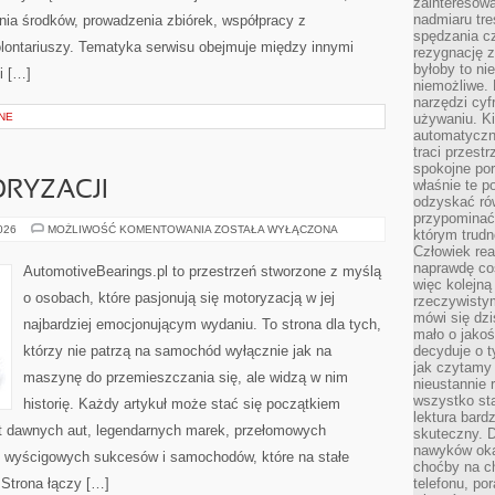
zainteresow
nadmiaru tre
ia środków, prowadzenia zbiórek, współpracy z
spędzania cz
ontariuszy. Tematyka serwisu obejmuje między innymi
rezygnację z
byłoby to n
i […]
niemożliwe. 
narzędzi cyf
NE
używaniu. Ki
automatyczn
traci przestr
spokojne po
właśnie te p
RYZACJI
odzyskać ró
przypominać
ZŁOTA
2026
MOŻLIWOŚĆ KOMENTOWANIA
ZOSTAŁA WYŁĄCZONA
którym trud
ERA
Człowiek rea
MOTORYZACJI
naprawdę co
AutomotiveBearings.pl to przestrzeń stworzone z myślą
więc kolejną
o osobach, które pasjonują się motoryzacją w jej
rzeczywistym
mówi się dzi
najbardziej emocjonującym wydaniu. To strona dla tych,
mało o jakoś
którzy nie patrzą na samochód wyłącznie jak na
decyduje o t
jak czytamy 
maszynę do przemieszczania się, ale widzą w nim
nieustannie 
wszystko sta
historię. Każdy artykuł może stać się początkiem
lektura bard
at dawnych aut, legendarnych marek, przełomowych
skuteczny. D
nawyków oka
, wyścigowych sukcesów i samochodów, które na stałe
choćby na c
 Strona łączy […]
telefonu, po