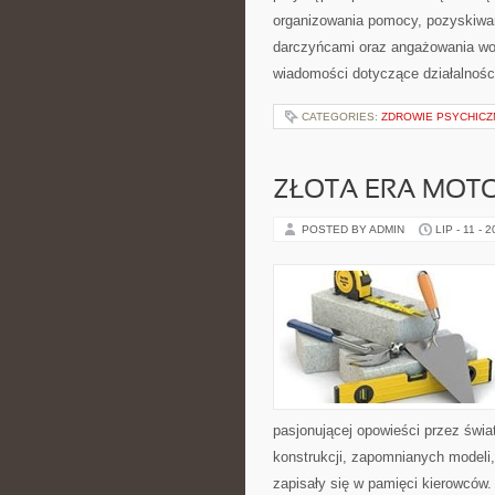
organizowania pomocy, pozyskiwan
darczyńcami oraz angażowania wol
wiadomości dotyczące działalnośc
CATEGORIES:
ZDROWIE PSYCHICZ
ZŁOTA ERA MOTO
POSTED BY ADMIN
LIP - 11 - 
pasjonującej opowieści przez świ
konstrukcji, zapomnianych modeli
zapisały się w pamięci kierowców.