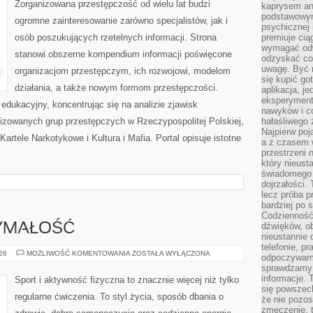
Zorganizowana przestępczość od wielu lat budzi
kaprysem ani
podstawowy
ogromne zainteresowanie zarówno specjalistów, jak i
psychicznej i
osób poszukujących rzetelnych informacji. Strona
premiuje ci
wymagać odw
stanowi obszerne kompendium informacji poświęcone
odzyskać co
uwagę. Być m
organizacjom przestępczym, ich rozwojowi, modelom
się kupić go
działania, a także nowym formom przestępczości.
aplikacja, j
eksperyment
edukacyjny, koncentrując się na analizie zjawisk
nawyków i c
nizowanych grup przestępczych w Rzeczypospolitej Polskiej,
hałaśliwego 
Najpierw poj
artele Narkotykowe i Kultura i Mafia. Portal opisuje istotne
a z czasem w
przestrzeni 
który nieust
świadomego 
dojrzałości.
lecz próba pr
bardziej po 
Codzienność
dźwięków, ob
ZYMAŁOŚĆ
nieustannie 
telefonie, p
KARDIO
026
MOŻLIWOŚĆ KOMENTOWANIA
ZOSTAŁA WYŁĄCZONA
odpoczywamy
I
sprawdzamy 
WYTRZYMAŁOŚĆ
informacje. T
Sport i aktywność fizyczna to znacznie więcej niż tylko
się powszec
regularne ćwiczenia. To styl życia, sposób dbania o
że nie pozos
zmęczenie, t