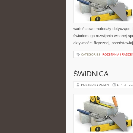
wartościowe materiały dotyczące t
świadomego rozwijania własnej sp
aktywności fizycznej, przedstawia
CATEGORIES:
ROZSTANIA I RADZE
ŚWIDNICA
POSTED BY ADMIN
LIP - 2 - 2