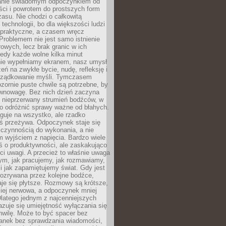
anie świadomym odpoczynkiem od
ści i powrotem do prostszych form
asu. Nie chodzi o całkowitą
 technologii, bo dla większości ludzi
iepraktyczne, a czasem wręcz
Problemem nie jest samo istnienie
rowych, lecz brak granic w ich
edy każde wolne kilka minut
ie wypełniamy ekranem, nasz umysł
zeń na zwykłe bycie, nudę, refleksję i
rządkowanie myśli. Tymczasem
ozornie puste chwile są potrzebne, by
wnowagę. Bez nich dzień zaczyna
 nieprzerwany strumień bodźców, w
no odróżnić sprawy ważne od błahych.
guje na wszystko, ale rzadko
ś przeżywa. Odpoczynek staje się
 czynnością do wykonania, a nie
 wyjściem z napięcia. Bardzo wiele
ś o produktywności, ale zaskakująco
ci uwagi. A przecież to właśnie uwaga
ym, jak pracujemy, jak rozmawiamy,
i jak zapamiętujemy świat. Gdy jest
rozrywana przez kolejne bodźce,
je się płytsze. Rozmowy są krótsze,
ziej nerwowa, a odpoczynek mniej
latego jednym z najcenniejszych
zuje się umiejętność wyłączania się
hwilę. Może to być spacer bez
ranek bez sprawdzania wiadomości,