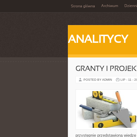
Archiwum
Dzienn
Strona główna
ANALITYCY
GRANTY I PROJE
POSTED BY ADMIN
LIP - 11 - 
przystępnie przedstawioną wiedzę 