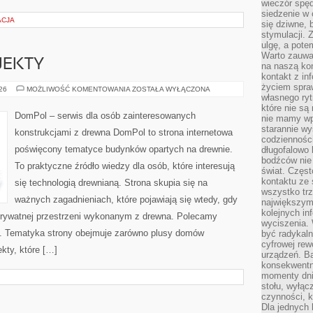
wieczór spę
siedzenie w 
ACJA
się dziwne, 
stymulacji.
ulgę, a pote
Warto zauważ
OJEKTY
na naszą kon
kontakt z in
życiem spraw
INSPIRACJE
026
MOŻLIWOŚĆ KOMENTOWANIA
ZOSTAŁA WYŁĄCZONA
I
własnego ry
PROJEKTY
które nie są
DomPol – serwis dla osób zainteresowanych
nie mamy wp
starannie w
konstrukcjami z drewna DomPol to strona internetowa
codzienności
poświęcony tematyce budynków opartych na drewnie.
długofalowo
bodźców nie
To praktyczne źródło wiedzy dla osób, które interesują
świat. Częs
kontaktu ze 
się technologią drewnianą. Strona skupia się na
wszystko tr
ważnych zagadnieniach, które pojawiają się wtedy, gdy
największym
kolejnych in
rywatnej przestrzeni wykonanym z drewna. Polecamy
wyciszenia.
. Tematyka strony obejmuje zarówno plusy domów
być radykaln
cyfrowej rew
kty, które […]
urządzeń. Ba
konsekwentn
momenty dnia
stołu, wyłąc
czynności, 
Dla jednych 