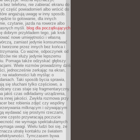
 bez telefonu, nie zabierać ekranu do
zyć część powiadomień albo wrócić do
które angażują uwagę w inny sposób.
będzie to gotowanie, dla innych
ie, czytanie, jazda na rowerze albo
łasnych myśli.
blog dla początkujących
ę dobrym przykładem tego, jak krok
dować nowe umiejętności i własną
twórczą, zamiast jedynie konsumować
i tworzone przez innych bez końca i
zatrzymania. Co ważne, odpoczynek od
dźców nie służy jedynie lepszemu
u. Pomaga także odzyskać głębszy
lacjami. Wiele rozmów prowadzimy dziś
ci, jednocześnie zerkając na ekran,
c na wiadomości lub myśląc o
daniach. Taki sposób bycia sprawia,
ują się słuchani tylko częściowo, a
dzany czas staje się fragmentaryczny.
na jakiś czas odkładamy urządzenia,
era innej jakości. Zwykła rozmowa przy
acer bez robienia zdjęć czy wspólny
 przerywania milknącym i ożywającym
ą wydawać się prostymi rzeczami,
 one często przywracają poczucie
Obecność nie wymaga spektakularnych
wymaga uwagi. Wielu ludzi boi się, że
znacza utratę kontaktu ze światem
 efektywności. Tymczasem bywa