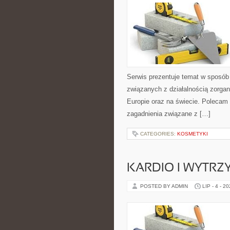
Serwis prezentuje temat w sposób 
związanych z działalnością zorga
Europie oraz na świecie. Polecam K
zagadnienia związane z […]
CATEGORIES:
KOSMETYKI
KARDIO I WYTR
POSTED BY ADMIN
LIP - 4 - 2