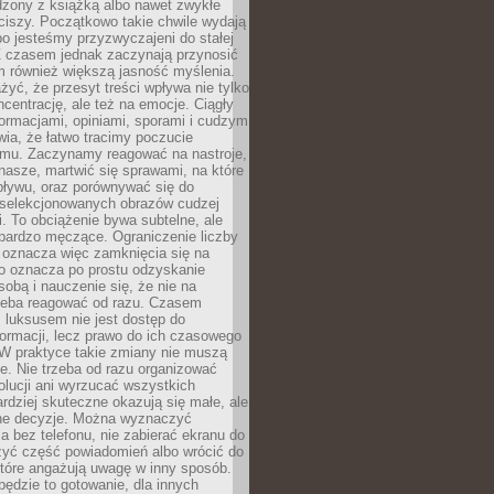
dzony z książką albo nawet zwykłe
ciszy. Początkowo takie chwile wydają
bo jesteśmy przyzwyczajeni do stałej
 Z czasem jednak zaczynają przynosić
m również większą jasność myślenia.
yć, że przesyt treści wpływa nie tylko
centrację, ale też na emocje. Ciągły
formacjami, opiniami, sporami i cudzym
ia, że łatwo tracimy poczucie
tmu. Zaczynamy reagować na nastroje,
 nasze, martwić się sprawami, na które
ływu, oraz porównywać się do
yselekcjonowanych obrazów cudzej
. To obciążenie bywa subtelne, ale
 bardzo męczące. Ograniczenie liczby
 oznacza więc zamknięcia się na
to oznacza po prostu odzyskanie
sobą i nauczenie się, że nie na
zeba reagować od razu. Czasem
 luksusem nie jest dostęp do
formacji, lecz prawo do ich czasowego
 W praktyce takie zmiany nie muszą
e. Nie trzeba od razu organizować
olucji ani wyrzucać wszystkich
rdziej skuteczne okazują się małe, ale
e decyzje. Można wyznaczyć
 bez telefonu, nie zabierać ekranu do
zyć część powiadomień albo wrócić do
które angażują uwagę w inny sposób.
będzie to gotowanie, dla innych