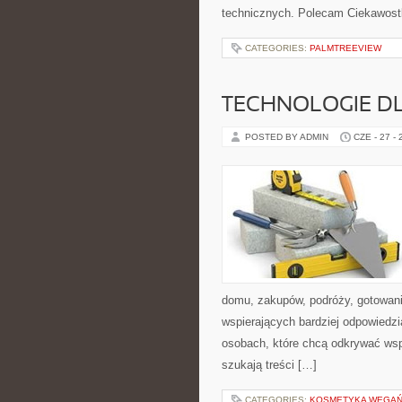
technicznych. Polecam Ciekawostki
CATEGORIES:
PALMTREEVIEW
TECHNOLOGIE D
POSTED BY ADMIN
CZE - 27 -
domu, zakupów, podróży, gotowania
wspierających bardziej odpowiedzi
osobach, które chcą odkrywać ws
szukają treści […]
CATEGORIES:
KOSMETYKA WEGAŃS