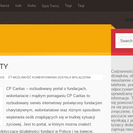
ikarze
Irak
Koks
Tagi
Tagi
Spis Treści
SUB
KTY
Codzienność
dźwięków, ob
GRANTY
2026
MOŻLIWOŚĆ KOMENTOWANIA
ZOSTAŁA WYŁĄCZONA
nieustannie 
I
PROJEKTY
telefonie, p
CP Caritas – rozbudowany portal o fundacjach,
odpoczywamy
sprawdzamy 
wolontariacie i mądrym pomaganiu CP Caritas to
informacje. T
się powszec
rozbudowany serwis internetowy poświęcony fundacjom
że nie pozos
charytatywnym, wolontariatowi oraz różnym sposobom
zmęczenie, t
poczucie we
wspierania osób znajdujących się w trudnej sytuacji
wynikają z j
życiowej. Jest to portal, w którym można znaleźć
tysięcy drob
zajmują nasz
dotyczące działalności fundacji w Polsce i na świecie,