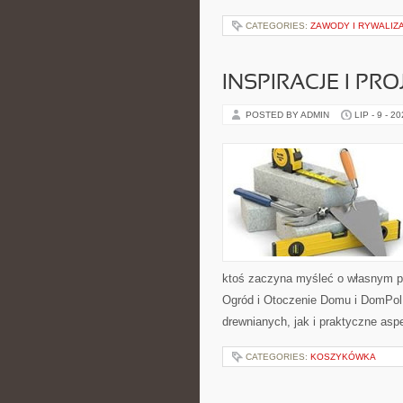
CATEGORIES:
ZAWODY I RYWALIZ
INSPIRACJE I PR
POSTED BY ADMIN
LIP - 9 - 2
ktoś zaczyna myśleć o własnym p
Ogród i Otoczenie Domu i DomPol
drewnianych, jak i praktyczne aspe
CATEGORIES:
KOSZYKÓWKA