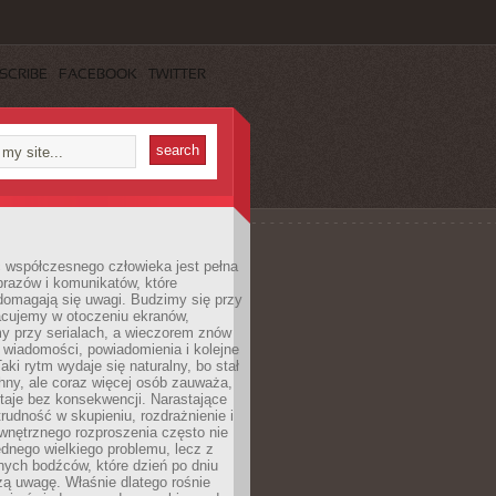
SCRIBE
FACEBOOK
TWITTER
 współczesnego człowieka jest pełna
razów i komunikatów, które
domagają się uwagi. Budzimy się przy
racujemy w otoczeniu ekranów,
 przy serialach, a wieczorem znów
wiadomości, powiadomienia i kolejne
aki rytm wydaje się naturalny, bo stał
hny, ale coraz więcej osób zauważa,
taje bez konsekwencji. Narastające
rudność w skupieniu, rozdrażnienie i
wnętrznego rozproszenia często nie
ednego wielkiego problemu, lecz z
nych bodźców, które dzień po dniu
ą uwagę. Właśnie dlatego rośnie