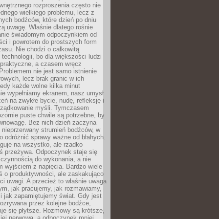
wnętrznego rozproszenia często nie
ednego wielkiego problemu, lecz z
nych bodźców, które dzień po dniu
ą uwagę. Właśnie dlatego rośnie
anie świadomym odpoczynkiem od
ści i powrotem do prostszych form
asu. Nie chodzi o całkowitą
 technologii, bo dla większości ludzi
iepraktyczne, a czasem wręcz
Problemem nie jest samo istnienie
rowych, lecz brak granic w ich
edy każde wolne kilka minut
ie wypełniamy ekranem, nasz umysł
zeń na zwykłe bycie, nudę, refleksję i
rządkowanie myśli. Tymczasem
ozornie puste chwile są potrzebne, by
wnowagę. Bez nich dzień zaczyna
 nieprzerwany strumień bodźców, w
no odróżnić sprawy ważne od błahych.
guje na wszystko, ale rzadko
ś przeżywa. Odpoczynek staje się
 czynnością do wykonania, a nie
 wyjściem z napięcia. Bardzo wiele
ś o produktywności, ale zaskakująco
ci uwagi. A przecież to właśnie uwaga
ym, jak pracujemy, jak rozmawiamy,
i jak zapamiętujemy świat. Gdy jest
rozrywana przez kolejne bodźce,
je się płytsze. Rozmowy są krótsze,
ziej nerwowa, a odpoczynek mniej