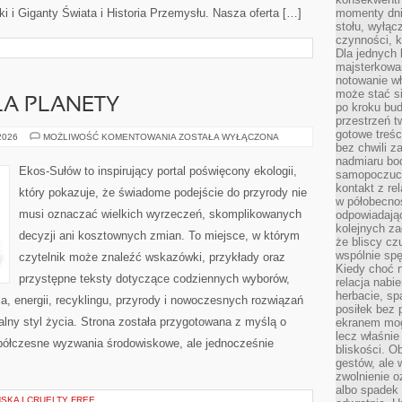
 i Giganty Świata i Historia Przemysłu. Nasza oferta […]
momenty dnia
stołu, wyłąc
czynności, 
Dla jednych 
majsterkowan
notowanie w
może stać si
LA PLANETY
po kroku bu
przestrzeń 
gotowe treśc
TECHNOLOGIE
 2026
MOŻLIWOŚĆ KOMENTOWANIA
ZOSTAŁA WYŁĄCZONA
DLA
bez chwili 
PLANETY
nadmiaru bo
Ekos-Sułów to inspirujący portal poświęcony ekologii,
samopoczuci
kontakt z re
który pokazuje, że świadome podejście do przyrody nie
w półobecnoś
musi oznaczać wielkich wyrzeczeń, skomplikowanych
odpowiadają
kolejnych za
decyzji ani kosztownych zmian. To miejsce, w którym
że bliscy cz
wspólnie spę
czytelnik może znaleźć wskazówki, przykłady oraz
Kiedy choć 
przystępne teksty dotyczące codziennych wyborów,
relacja nabi
herbacie, sp
, energii, recyklingu, przyrody i nowoczesnych rozwiązań
posiłek bez
alny styl życia. Strona została przygotowana z myślą o
ekranem mog
lecz właśnie
półczesne wyzwania środowiskowe, ale jednocześnie
bliskości. 
gestów, ale 
zwolnienie o
albo spadek
KA I CRUELTY FREE