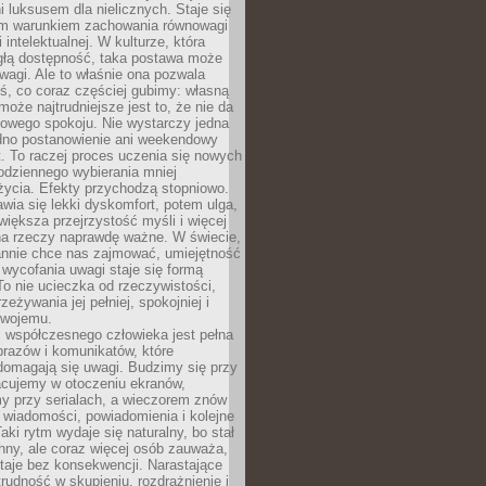
 luksusem dla nielicznych. Staje się
m warunkiem zachowania równowagi
 intelektualnej. W kulturze, która
ągłą dostępność, taka postawa może
agi. Ale to właśnie ona pozwala
ś, co coraz częściej gubimy: własną
oże najtrudniejsze jest to, że nie da
towego spokoju. Nie wystarczy jedna
edno postanowienie ani weekendowy
. To raczej proces uczenia się nowych
odziennego wybierania mniej
życia. Efekty przychodzą stopniowo.
awia się lekki dyskomfort, potem ulga,
iększa przejrzystość myśli i więcej
na rzeczy naprawdę ważne. W świecie,
annie chce nas zajmować, umiejętność
wycofania uwagi staje się formą
 To nie ucieczka od rzeczywistości,
zeżywania jej pełniej, spokojniej i
swojemu.
 współczesnego człowieka jest pełna
razów i komunikatów, które
domagają się uwagi. Budzimy się przy
racujemy w otoczeniu ekranów,
 przy serialach, a wieczorem znów
wiadomości, powiadomienia i kolejne
aki rytm wydaje się naturalny, bo stał
hny, ale coraz więcej osób zauważa,
taje bez konsekwencji. Narastające
rudność w skupieniu, rozdrażnienie i