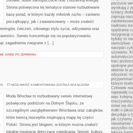
zdrowie, dobre samopoczucie oraz codzienną energię.
poczucie we
Strona poświęcona tej tematyce stanowi rozbudowane
wynikają z j
tysięcy drob
bazę porad, w którym każdy miłośnik ruchu – zarówno
zajmują nasz
zainteresow
początkujący, jak i zaawansowany – może znaleźć
nadmiaru tre
reningów, ćwiczeń, zdrowego stylu życia, odżywiania oraz
spędzania cz
rezygnację z
rawności. Serwis koncentruje się na popularyzowaniu
byłoby to n
jąc zagadnienia związane z […]
niemożliwe. 
narzędzi cyf
używaniu. Ki
NIE SOBIE PO ZERWANIU
automatyczn
traci przestr
spokojne po
właśnie te p
odzyskać ró
przypominać
którym trud
ŚWIDNICA
026
MOŻLIWOŚĆ KOMENTOWANIA
ZOSTAŁA WYŁĄCZONA
Człowiek rea
naprawdę co
Moda Wrocław to rozbudowany serwis internetowy
więc kolejną
rzeczywistym
poświęcony podróżom na Dolnym Śląsku, ze
mówi się dzi
mało o jakoś
szczególnym uwzględnieniem Wrocławia oraz zakątków,
decyduje o t
które tworzą niezwykle inspirującą mapę tej części
jak czytamy 
nieustannie 
Polski. Strona jest blogiem, w którym można znaleźć
wszystko sta
lokalne inspiracje dotyczące zwiedzania, historii, kultury,
lektura bard