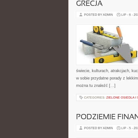
GRECJA
POSTED BY ADMIN
LIP - 6 - 2
świecie, kulturach, atrakcjach, kuc
w sobie przydatne porady z lekki
można tu znaleźć […]
CATEGORIES:
ZIELONE OSIEDLA I 
PODZIEMIE FIN
POSTED BY ADMIN
LIP - 5 - 2