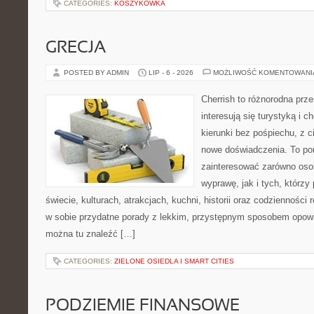
CATEGORIES:
KOSZYKÓWKA
GRECJA
POSTED BY ADMIN
LIP - 6 - 2026
MOŻLIWOŚĆ KOMENTOWAN
Cherrish to różnorodna prze
interesują się turystyką i
kierunki bez pośpiechu, z c
nowe doświadczenia. To por
zainteresować zarówno oso
wyprawę, jak i tych, którzy 
świecie, kulturach, atrakcjach, kuchni, historii oraz codzienności
w sobie przydatne porady z lekkim, przystępnym sposobem opowi
można tu znaleźć […]
CATEGORIES:
ZIELONE OSIEDLA I SMART CITIES
PODZIEMIE FINANSOWE