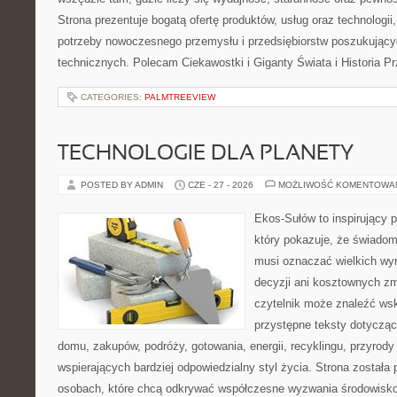
Strona prezentuje bogatą ofertę produktów, usług oraz technologii
potrzeby nowoczesnego przemysłu i przedsiębiorstw poszukując
technicznych. Polecam Ciekawostki i Giganty Świata i Historia P
CATEGORIES:
PALMTREEVIEW
TECHNOLOGIE DLA PLANETY
POSTED BY ADMIN
CZE - 27 - 2026
MOŻLIWOŚĆ KOMENTOWA
Ekos-Sułów to inspirujący p
który pokazuje, że świadom
musi oznaczać wielkich wy
decyzji ani kosztownych zm
czytelnik może znaleźć wsk
przystępne teksty dotyczą
domu, zakupów, podróży, gotowania, energii, recyklingu, przyrod
wspierających bardziej odpowiedzialny styl życia. Strona została
osobach, które chcą odkrywać współczesne wyzwania środowisko