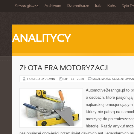
Archiwum
Dziennikarze
Irak
Koks
Strona główna
Spis Tr
ANALITYCY
ZŁOTA ERA MOTORYZACJI
POSTED BY ADMIN
LIP - 11 - 2026
MOŻLIWOŚĆ KOMENTOWAN
AutomotiveBearings.pl to p
o osobach, które pasjonują 
najbardziej emocjonującym 
którzy nie patrzą na samoc
maszynę do przemieszczani
historię. Każdy artykuł mo
pasjonującej opowieści przez świat dawnych aut, legendarnych 