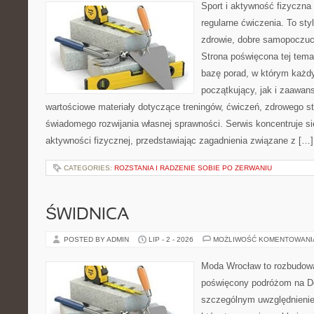
Sport i aktywność fizyczna 
regularne ćwiczenia. To sty
zdrowie, dobre samopoczuci
Strona poświęcona tej tem
bazę porad, w którym każdy
początkujący, jak i zaawa
wartościowe materiały dotyczące treningów, ćwiczeń, zdrowego st
świadomego rozwijania własnej sprawności. Serwis koncentruje s
aktywności fizycznej, przedstawiając zagadnienia związane z […]
CATEGORIES:
ROZSTANIA I RADZENIE SOBIE PO ZERWANIU
ŚWIDNICA
POSTED BY ADMIN
LIP - 2 - 2026
MOŻLIWOŚĆ KOMENTOWAN
Moda Wrocław to rozbudowa
poświęcony podróżom na D
szczególnym uwzględnienie