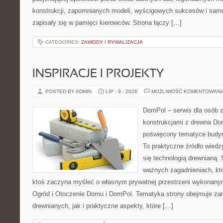
konstrukcji, zapomnianych modeli, wyścigowych sukcesów i samo
zapisały się w pamięci kierowców. Strona łączy […]
CATEGORIES:
ZAWODY I RYWALIZACJA
INSPIRACJE I PROJEKTY
POSTED BY ADMIN
LIP - 9 - 2026
MOŻLIWOŚĆ KOMENTOWAN
DomPol – serwis dla osób 
konstrukcjami z drewna Dom
poświęcony tematyce budyn
To praktyczne źródło wiedzy
się technologią drewnianą. 
ważnych zagadnieniach, któ
ktoś zaczyna myśleć o własnym prywatnej przestrzeni wykonan
Ogród i Otoczenie Domu i DomPol. Tematyka strony obejmuje z
drewnianych, jak i praktyczne aspekty, które […]