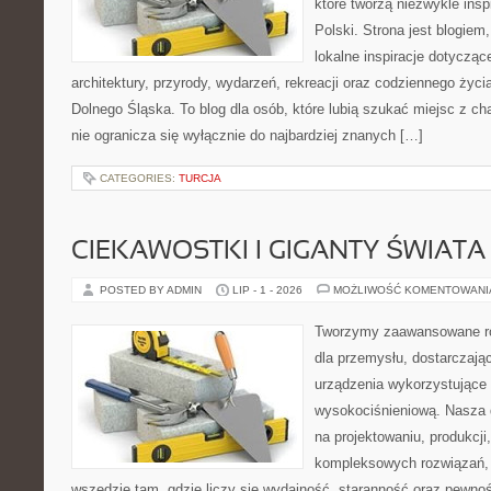
które tworzą niezwykle insp
Polski. Strona jest blogie
lokalne inspiracje dotyczące
architektury, przyrody, wydarzeń, rekreacji oraz codziennego życ
Dolnego Śląska. To blog dla osób, które lubią szukać miejsc z 
nie ogranicza się wyłącznie do najbardziej znanych […]
CATEGORIES:
TURCJA
CIEKAWOSTKI I GIGANTY ŚWIATA
POSTED BY ADMIN
LIP - 1 - 2026
MOŻLIWOŚĆ KOMENTOWAN
Tworzymy zaawansowane ro
dla przemysłu, dostarczaj
urządzenia wykorzystujące 
wysokociśnieniową. Nasza d
na projektowaniu, produkcji
kompleksowych rozwiązań, 
wszędzie tam, gdzie liczy się wydajność, staranność oraz pewn