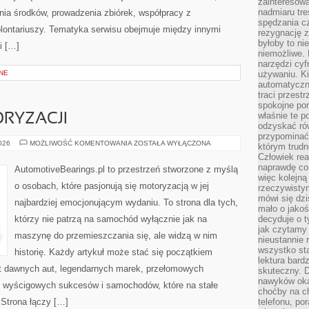
zainteresow
nadmiaru tre
ia środków, prowadzenia zbiórek, współpracy z
spędzania cz
ontariuszy. Tematyka serwisu obejmuje między innymi
rezygnację z
byłoby to n
i […]
niemożliwe. 
narzędzi cyf
NE
używaniu. Ki
automatyczn
traci przestr
spokojne po
właśnie te p
RYZACJI
odzyskać ró
przypominać
ZŁOTA
2026
MOŻLIWOŚĆ KOMENTOWANIA
ZOSTAŁA WYŁĄCZONA
którym trud
ERA
Człowiek rea
MOTORYZACJI
naprawdę co
AutomotiveBearings.pl to przestrzeń stworzone z myślą
więc kolejną
o osobach, które pasjonują się motoryzacją w jej
rzeczywistym
mówi się dzi
najbardziej emocjonującym wydaniu. To strona dla tych,
mało o jakoś
którzy nie patrzą na samochód wyłącznie jak na
decyduje o t
jak czytamy 
maszynę do przemieszczania się, ale widzą w nim
nieustannie 
wszystko sta
historię. Każdy artykuł może stać się początkiem
lektura bard
at dawnych aut, legendarnych marek, przełomowych
skuteczny. D
nawyków oka
, wyścigowych sukcesów i samochodów, które na stałe
choćby na c
 Strona łączy […]
telefonu, po