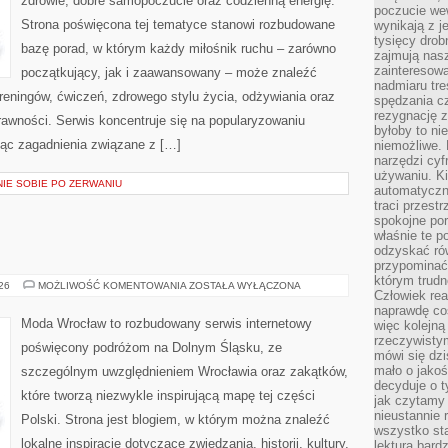
zdrowie, dobre samopoczucie oraz codzienną energię.
poczucie we
Strona poświęcona tej tematyce stanowi rozbudowane
wynikają z j
tysięcy drob
bazę porad, w którym każdy miłośnik ruchu – zarówno
zajmują nasz
zainteresow
początkujący, jak i zaawansowany – może znaleźć
nadmiaru tre
reningów, ćwiczeń, zdrowego stylu życia, odżywiania oraz
spędzania cz
rezygnację z
rawności. Serwis koncentruje się na popularyzowaniu
byłoby to n
jąc zagadnienia związane z […]
niemożliwe. 
narzędzi cyf
używaniu. Ki
NIE SOBIE PO ZERWANIU
automatyczn
traci przestr
spokojne po
właśnie te p
odzyskać ró
przypominać
którym trud
ŚWIDNICA
026
MOŻLIWOŚĆ KOMENTOWANIA
ZOSTAŁA WYŁĄCZONA
Człowiek rea
naprawdę co
Moda Wrocław to rozbudowany serwis internetowy
więc kolejną
rzeczywistym
poświęcony podróżom na Dolnym Śląsku, ze
mówi się dzi
mało o jakoś
szczególnym uwzględnieniem Wrocławia oraz zakątków,
decyduje o t
które tworzą niezwykle inspirującą mapę tej części
jak czytamy 
nieustannie 
Polski. Strona jest blogiem, w którym można znaleźć
wszystko sta
lokalne inspiracje dotyczące zwiedzania, historii, kultury,
lektura bard