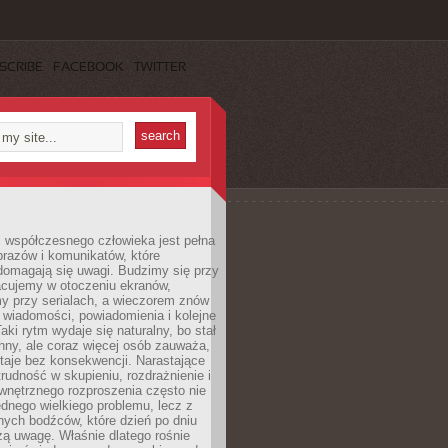
SCRIBE
FACEBOOK
TWITTER
 współczesnego człowieka jest pełna
razów i komunikatów, które
domagają się uwagi. Budzimy się przy
racujemy w otoczeniu ekranów,
 przy serialach, a wieczorem znów
wiadomości, powiadomienia i kolejne
aki rytm wydaje się naturalny, bo stał
hny, ale coraz więcej osób zauważa,
taje bez konsekwencji. Narastające
rudność w skupieniu, rozdrażnienie i
wnętrznego rozproszenia często nie
ednego wielkiego problemu, lecz z
nych bodźców, które dzień po dniu
ą uwagę. Właśnie dlatego rośnie