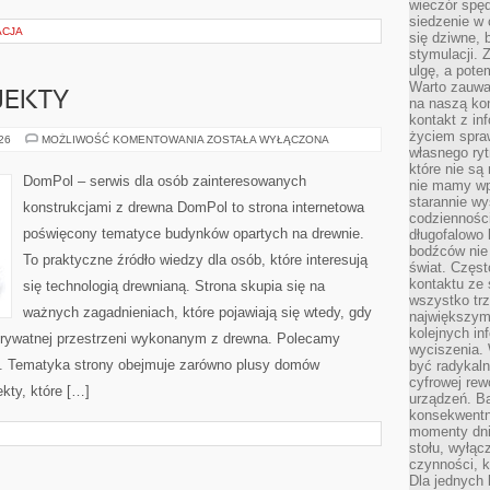
wieczór spę
siedzenie w 
ACJA
się dziwne, 
stymulacji.
ulgę, a pote
Warto zauważ
OJEKTY
na naszą kon
kontakt z in
życiem spraw
INSPIRACJE
026
MOŻLIWOŚĆ KOMENTOWANIA
ZOSTAŁA WYŁĄCZONA
I
własnego ry
PROJEKTY
które nie są
DomPol – serwis dla osób zainteresowanych
nie mamy wp
starannie w
konstrukcjami z drewna DomPol to strona internetowa
codzienności
poświęcony tematyce budynków opartych na drewnie.
długofalowo
bodźców nie
To praktyczne źródło wiedzy dla osób, które interesują
świat. Częs
kontaktu ze 
się technologią drewnianą. Strona skupia się na
wszystko tr
ważnych zagadnieniach, które pojawiają się wtedy, gdy
największym
kolejnych in
rywatnej przestrzeni wykonanym z drewna. Polecamy
wyciszenia.
. Tematyka strony obejmuje zarówno plusy domów
być radykaln
cyfrowej rew
kty, które […]
urządzeń. Ba
konsekwentn
momenty dnia
stołu, wyłąc
czynności, 
Dla jednych 