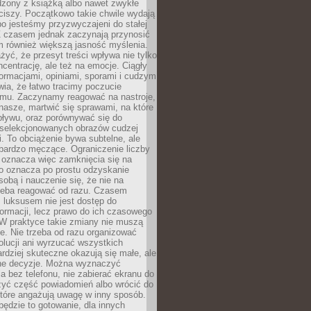
dzony z książką albo nawet zwykłe
ciszy. Początkowo takie chwile wydają
bo jesteśmy przyzwyczajeni do stałej
 Z czasem jednak zaczynają przynosić
m również większą jasność myślenia.
yć, że przesyt treści wpływa nie tylko
centrację, ale też na emocje. Ciągły
formacjami, opiniami, sporami i cudzym
ia, że łatwo tracimy poczucie
tmu. Zaczynamy reagować na nastroje,
 nasze, martwić się sprawami, na które
ływu, oraz porównywać się do
yselekcjonowanych obrazów cudzej
. To obciążenie bywa subtelne, ale
 bardzo męczące. Ograniczenie liczby
 oznacza więc zamknięcia się na
to oznacza po prostu odzyskanie
sobą i nauczenie się, że nie na
zeba reagować od razu. Czasem
 luksusem nie jest dostęp do
formacji, lecz prawo do ich czasowego
 W praktyce takie zmiany nie muszą
e. Nie trzeba od razu organizować
olucji ani wyrzucać wszystkich
rdziej skuteczne okazują się małe, ale
e decyzje. Można wyznaczyć
 bez telefonu, nie zabierać ekranu do
zyć część powiadomień albo wrócić do
które angażują uwagę w inny sposób.
będzie to gotowanie, dla innych