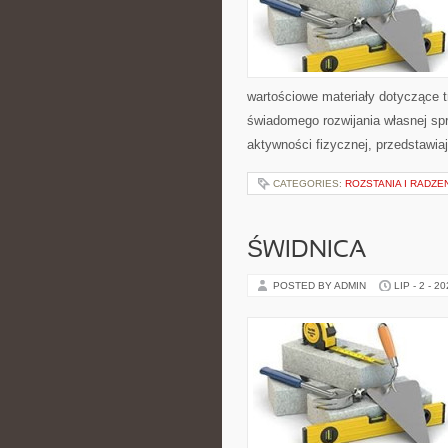
wartościowe materiały dotyczące t
świadomego rozwijania własnej sp
aktywności fizycznej, przedstawia
CATEGORIES:
ROZSTANIA I RADZE
ŚWIDNICA
POSTED BY ADMIN
LIP - 2 - 2