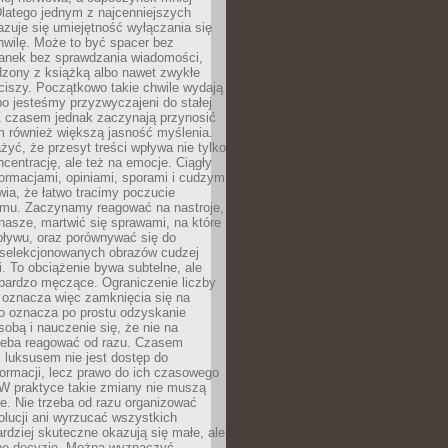
latego jednym z najcenniejszych
zuje się umiejętność wyłączania się
hwilę. Może to być spacer bez
ranek bez sprawdzania wiadomości,
dzony z książką albo nawet zwykłe
ciszy. Początkowo takie chwile wydają
bo jesteśmy przyzwyczajeni do stałej
 Z czasem jednak zaczynają przynosić
m również większą jasność myślenia.
yć, że przesyt treści wpływa nie tylko
centrację, ale też na emocje. Ciągły
formacjami, opiniami, sporami i cudzym
ia, że łatwo tracimy poczucie
tmu. Zaczynamy reagować na nastroje,
 nasze, martwić się sprawami, na które
ływu, oraz porównywać się do
yselekcjonowanych obrazów cudzej
. To obciążenie bywa subtelne, ale
 bardzo męczące. Ograniczenie liczby
 oznacza więc zamknięcia się na
to oznacza po prostu odzyskanie
sobą i nauczenie się, że nie na
zeba reagować od razu. Czasem
 luksusem nie jest dostęp do
formacji, lecz prawo do ich czasowego
 W praktyce takie zmiany nie muszą
e. Nie trzeba od razu organizować
olucji ani wyrzucać wszystkich
rdziej skuteczne okazują się małe, ale
e decyzje. Można wyznaczyć