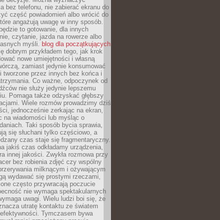
 bez telefonu, nie zabierać ekranu do
zyć część powiadomień albo wrócić do
które angażują uwagę w inny sposób.
będzie to gotowanie, dla innych
ie, czytanie, jazda na rowerze albo
łasnych myśli.
blog dla początkujących
ę dobrym przykładem tego, jak krok
dować nowe umiejętności i własną
twórczą, zamiast jedynie konsumować
i tworzone przez innych bez końca i
zatrzymania. Co ważne, odpoczynek od
dźców nie służy jedynie lepszemu
u. Pomaga także odzyskać głębszy
lacjami. Wiele rozmów prowadzimy dziś
ci, jednocześnie zerkając na ekran,
c na wiadomości lub myśląc o
daniach. Taki sposób bycia sprawia,
ują się słuchani tylko częściowo, a
dzany czas staje się fragmentaryczny.
na jakiś czas odkładamy urządzenia,
era innej jakości. Zwykła rozmowa przy
acer bez robienia zdjęć czy wspólny
 przerywania milknącym i ożywającym
ą wydawać się prostymi rzeczami,
 one często przywracają poczucie
Obecność nie wymaga spektakularnych
wymaga uwagi. Wielu ludzi boi się, że
znacza utratę kontaktu ze światem
 efektywności. Tymczasem bywa