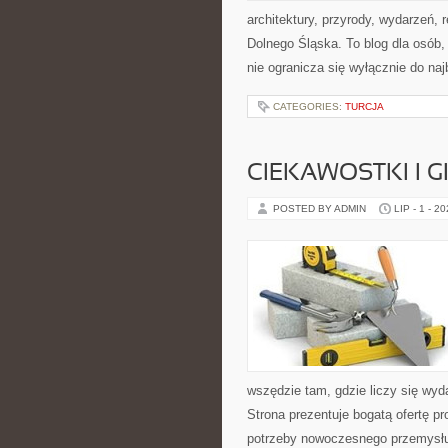
architektury, przyrody, wydarzeń,
Dolnego Śląska. To blog dla osób
nie ogranicza się wyłącznie do na
CATEGORIES:
TURCJA
CIEKAWOSTKI I 
POSTED BY ADMIN
LIP - 1 - 2
wszędzie tam, gdzie liczy się wy
Strona prezentuje bogatą ofertę pr
potrzeby nowoczesnego przemysłu