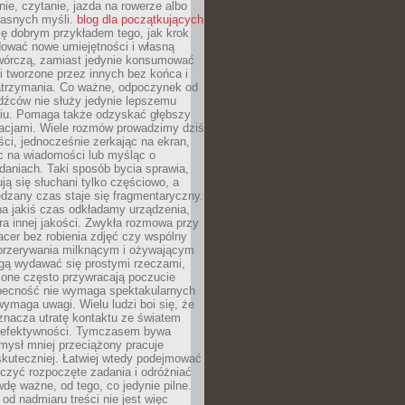
ie, czytanie, jazda na rowerze albo
łasnych myśli.
blog dla początkujących
ę dobrym przykładem tego, jak krok
dować nowe umiejętności i własną
twórczą, zamiast jedynie konsumować
i tworzone przez innych bez końca i
zatrzymania. Co ważne, odpoczynek od
dźców nie służy jedynie lepszemu
u. Pomaga także odzyskać głębszy
lacjami. Wiele rozmów prowadzimy dziś
ci, jednocześnie zerkając na ekran,
c na wiadomości lub myśląc o
daniach. Taki sposób bycia sprawia,
ują się słuchani tylko częściowo, a
dzany czas staje się fragmentaryczny.
na jakiś czas odkładamy urządzenia,
era innej jakości. Zwykła rozmowa przy
acer bez robienia zdjęć czy wspólny
 przerywania milknącym i ożywającym
ą wydawać się prostymi rzeczami,
 one często przywracają poczucie
Obecność nie wymaga spektakularnych
wymaga uwagi. Wielu ludzi boi się, że
znacza utratę kontaktu ze światem
 efektywności. Tymczasem bywa
mysł mniej przeciążony pracuje
 skuteczniej. Łatwiej wtedy podejmować
czyć rozpoczęte zadania i odróżniać
wdę ważne, od tego, co jedynie pilne.
d nadmiaru treści nie jest więc