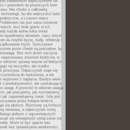
anie świadomym odpoczynkiem od
ści i powrotem do prostszych form
asu. Nie chodzi o całkowitą
 technologii, bo dla większości ludzi
iepraktyczne, a czasem wręcz
Problemem nie jest samo istnienie
rowych, lecz brak granic w ich
edy każde wolne kilka minut
ie wypełniamy ekranem, nasz umysł
zeń na zwykłe bycie, nudę, refleksję i
rządkowanie myśli. Tymczasem
ozornie puste chwile są potrzebne, by
wnowagę. Bez nich dzień zaczyna
 nieprzerwany strumień bodźców, w
no odróżnić sprawy ważne od błahych.
guje na wszystko, ale rzadko
ś przeżywa. Odpoczynek staje się
 czynnością do wykonania, a nie
 wyjściem z napięcia. Bardzo wiele
ś o produktywności, ale zaskakująco
ci uwagi. A przecież to właśnie uwaga
ym, jak pracujemy, jak rozmawiamy,
i jak zapamiętujemy świat. Gdy jest
rozrywana przez kolejne bodźce,
je się płytsze. Rozmowy są krótsze,
ziej nerwowa, a odpoczynek mniej
latego jednym z najcenniejszych
zuje się umiejętność wyłączania się
hwilę. Może to być spacer bez
ranek bez sprawdzania wiadomości,