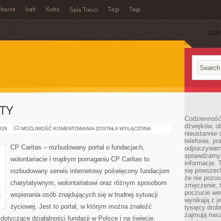
ikarze
Irak
Koks
Tagi
Tagi
Spis Treści
SUB
KTY
Codzienność
dźwięków, ob
GRANTY
2026
MOŻLIWOŚĆ KOMENTOWANIA
ZOSTAŁA WYŁĄCZONA
nieustannie 
I
PROJEKTY
telefonie, p
CP Caritas – rozbudowany portal o fundacjach,
odpoczywamy
sprawdzamy 
wolontariacie i mądrym pomaganiu CP Caritas to
informacje. T
się powszec
rozbudowany serwis internetowy poświęcony fundacjom
że nie pozos
charytatywnym, wolontariatowi oraz różnym sposobom
zmęczenie, t
poczucie we
wspierania osób znajdujących się w trudnej sytuacji
wynikają z j
życiowej. Jest to portal, w którym można znaleźć
tysięcy drob
zajmują nasz
dotyczące działalności fundacji w Polsce i na świecie,