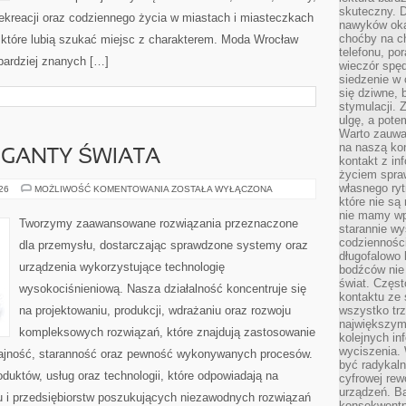
skuteczny. D
 rekreacji oraz codziennego życia w miastach i miasteczkach
nawyków oka
choćby na c
, które lubią szukać miejsc z charakterem. Moda Wrocław
telefonu, po
jbardziej znanych […]
wieczór spę
siedzenie w 
się dziwne, 
stymulacji.
ulgę, a pote
Warto zauważ
na naszą kon
GIGANTY ŚWIATA
kontakt z in
życiem spraw
własnego ry
CIEKAWOSTKI
026
MOŻLIWOŚĆ KOMENTOWANIA
ZOSTAŁA WYŁĄCZONA
I
które nie są
GIGANTY
nie mamy wp
ŚWIATA
Tworzymy zaawansowane rozwiązania przeznaczone
starannie w
codzienności
dla przemysłu, dostarczając sprawdzone systemy oraz
długofalowo
urządzenia wykorzystujące technologię
bodźców nie
świat. Częs
wysokociśnieniową. Nasza działalność koncentruje się
kontaktu ze 
na projektowaniu, produkcji, wdrażaniu oraz rozwoju
wszystko tr
największym
kompleksowych rozwiązań, które znajdują zastosowanie
kolejnych in
wyciszenia.
dajność, staranność oraz pewność wykonywanych procesów.
być radykaln
oduktów, usług oraz technologii, które odpowiadają na
cyfrowej rew
urządzeń. Ba
 i przedsiębiorstw poszukujących niezawodnych rozwiązań
konsekwentn