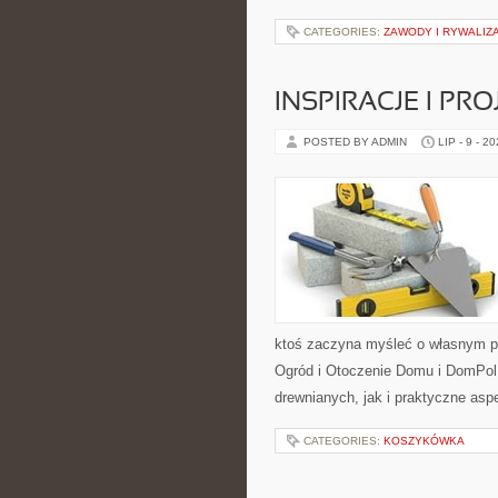
CATEGORIES:
ZAWODY I RYWALIZ
INSPIRACJE I PR
POSTED BY ADMIN
LIP - 9 - 2
ktoś zaczyna myśleć o własnym p
Ogród i Otoczenie Domu i DomPol
drewnianych, jak i praktyczne aspe
CATEGORIES:
KOSZYKÓWKA