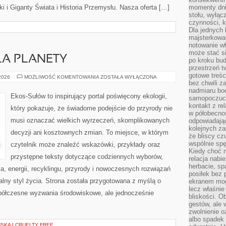
 i Giganty Świata i Historia Przemysłu. Nasza oferta […]
momenty dnia
stołu, wyłąc
czynności, 
Dla jednych 
majsterkowan
notowanie w
może stać si
LA PLANETY
po kroku bu
przestrzeń 
gotowe treśc
TECHNOLOGIE
 2026
MOŻLIWOŚĆ KOMENTOWANIA
ZOSTAŁA WYŁĄCZONA
DLA
bez chwili 
PLANETY
nadmiaru bo
Ekos-Sułów to inspirujący portal poświęcony ekologii,
samopoczuci
kontakt z re
który pokazuje, że świadome podejście do przyrody nie
w półobecnoś
musi oznaczać wielkich wyrzeczeń, skomplikowanych
odpowiadają
kolejnych za
decyzji ani kosztownych zmian. To miejsce, w którym
że bliscy cz
wspólnie spę
czytelnik może znaleźć wskazówki, przykłady oraz
Kiedy choć 
przystępne teksty dotyczące codziennych wyborów,
relacja nabi
herbacie, sp
, energii, recyklingu, przyrody i nowoczesnych rozwiązań
posiłek bez
alny styl życia. Strona została przygotowana z myślą o
ekranem mog
lecz właśnie
półczesne wyzwania środowiskowe, ale jednocześnie
bliskości. 
gestów, ale 
zwolnienie o
albo spadek
KA I CRUELTY FREE