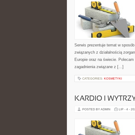
Serwis prezentuje temat w sposób 
związanych z działalnością zorga
Europie oraz na świecie. Polecam K
zagadnienia związane z […]
CATEGORIES:
KOSMETYKI
KARDIO I WYTR
POSTED BY ADMIN
LIP - 4 - 2