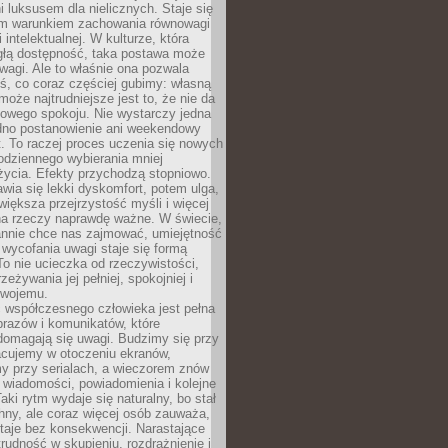
 luksusem dla nielicznych. Staje się
m warunkiem zachowania równowagi
 intelektualnej. W kulturze, która
ągłą dostępność, taka postawa może
agi. Ale to właśnie ona pozwala
ś, co coraz częściej gubimy: własną
oże najtrudniejsze jest to, że nie da
towego spokoju. Nie wystarczy jedna
edno postanowienie ani weekendowy
. To raczej proces uczenia się nowych
odziennego wybierania mniej
życia. Efekty przychodzą stopniowo.
awia się lekki dyskomfort, potem ulga,
iększa przejrzystość myśli i więcej
na rzeczy naprawdę ważne. W świecie,
annie chce nas zajmować, umiejętność
wycofania uwagi staje się formą
 To nie ucieczka od rzeczywistości,
zeżywania jej pełniej, spokojniej i
swojemu.
 współczesnego człowieka jest pełna
razów i komunikatów, które
domagają się uwagi. Budzimy się przy
racujemy w otoczeniu ekranów,
 przy serialach, a wieczorem znów
wiadomości, powiadomienia i kolejne
aki rytm wydaje się naturalny, bo stał
hny, ale coraz więcej osób zauważa,
taje bez konsekwencji. Narastające
rudność w skupieniu, rozdrażnienie i