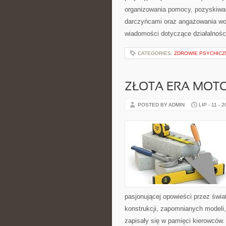
organizowania pomocy, pozyskiwan
darczyńcami oraz angażowania wol
wiadomości dotyczące działalnośc
CATEGORIES:
ZDROWIE PSYCHICZ
ZŁOTA ERA MOTO
POSTED BY ADMIN
LIP - 11 - 
pasjonującej opowieści przez świ
konstrukcji, zapomnianych modeli
zapisały się w pamięci kierowców.