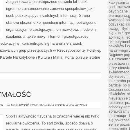
Zorganizowana przestępczość od wielu lat budzi
kaprysem ani
podstawowy
ogromne zainteresowanie zarówno specjalistów, jak i
psychicznej i
osób poszukujących rzetelnych informacji. Strona
premiuje ci
wymagać odw
stanowi obszerne kompendium informacji poświęcone
odzyskać co
uwagę. Być m
organizacjom przestępczym, ich rozwojowi, modelom
się kupić go
działania, a także nowym formom przestępczości.
aplikacja, j
eksperyment
edukacyjny, koncentrując się na analizie zjawisk
nawyków i c
nizowanych grup przestępczych w Rzeczypospolitej Polskiej,
hałaśliwego 
Najpierw poj
artele Narkotykowe i Kultura i Mafia. Portal opisuje istotne
a z czasem w
przestrzeni 
który nieust
świadomego 
dojrzałości.
lecz próba pr
bardziej po 
Codzienność
dźwięków, ob
ZYMAŁOŚĆ
nieustannie 
telefonie, p
KARDIO
026
MOŻLIWOŚĆ KOMENTOWANIA
ZOSTAŁA WYŁĄCZONA
odpoczywamy
I
sprawdzamy 
WYTRZYMAŁOŚĆ
informacje. T
Sport i aktywność fizyczna to znacznie więcej niż tylko
się powszec
regularne ćwiczenia. To styl życia, sposób dbania o
że nie pozos
zmęczenie, t