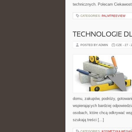
technicznych. Polecam Ciekawostki
CATEGORIES:
PALMTREEVIEW
TECHNOLOGIE D
POSTED BY ADMIN
CZE - 27 -
domu, zakupów, podróży, gotowania
wspierających bardziej odpowiedzi
osobach, które chcą odkrywać ws
szukają treści […]
CATEGORIES:
KOSMETYKA WEGAŃS