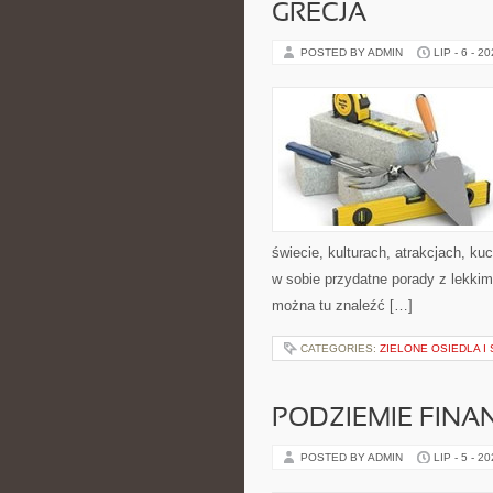
GRECJA
POSTED BY ADMIN
LIP - 6 - 2
świecie, kulturach, atrakcjach, kuc
w sobie przydatne porady z lekki
można tu znaleźć […]
CATEGORIES:
ZIELONE OSIEDLA I 
PODZIEMIE FIN
POSTED BY ADMIN
LIP - 5 - 2