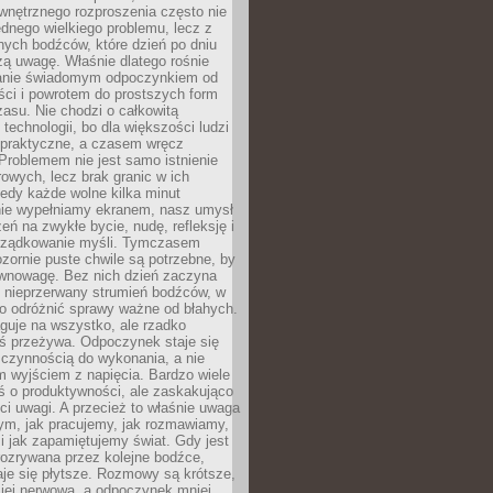
wnętrznego rozproszenia często nie
ednego wielkiego problemu, lecz z
nych bodźców, które dzień po dniu
ą uwagę. Właśnie dlatego rośnie
anie świadomym odpoczynkiem od
ści i powrotem do prostszych form
asu. Nie chodzi o całkowitą
 technologii, bo dla większości ludzi
iepraktyczne, a czasem wręcz
Problemem nie jest samo istnienie
rowych, lecz brak granic w ich
edy każde wolne kilka minut
ie wypełniamy ekranem, nasz umysł
zeń na zwykłe bycie, nudę, refleksję i
rządkowanie myśli. Tymczasem
ozornie puste chwile są potrzebne, by
wnowagę. Bez nich dzień zaczyna
 nieprzerwany strumień bodźców, w
no odróżnić sprawy ważne od błahych.
guje na wszystko, ale rzadko
ś przeżywa. Odpoczynek staje się
 czynnością do wykonania, a nie
 wyjściem z napięcia. Bardzo wiele
ś o produktywności, ale zaskakująco
ci uwagi. A przecież to właśnie uwaga
ym, jak pracujemy, jak rozmawiamy,
i jak zapamiętujemy świat. Gdy jest
rozrywana przez kolejne bodźce,
je się płytsze. Rozmowy są krótsze,
ziej nerwowa, a odpoczynek mniej