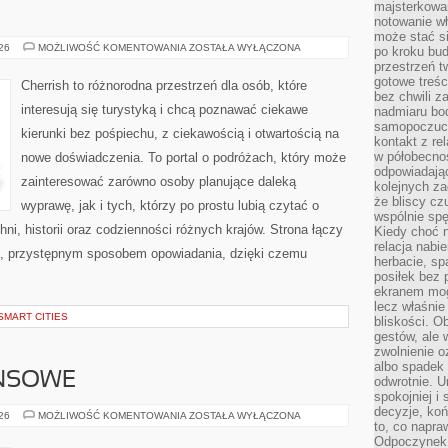
majsterkowan
notowanie w
może stać si
GRECJA
026
MOŻLIWOŚĆ KOMENTOWANIA
ZOSTAŁA WYŁĄCZONA
po kroku bu
przestrzeń 
gotowe treśc
Cherrish to różnorodna przestrzeń dla osób, które
bez chwili 
interesują się turystyką i chcą poznawać ciekawe
nadmiaru bo
samopoczuci
kierunki bez pośpiechu, z ciekawością i otwartością na
kontakt z re
w półobecnoś
nowe doświadczenia. To portal o podróżach, który może
odpowiadają
zainteresować zarówno osoby planujące daleką
kolejnych za
że bliscy cz
wyprawę, jak i tych, którzy po prostu lubią czytać o
wspólnie spę
hni, historii oraz codzienności różnych krajów. Strona łączy
Kiedy choć 
relacja nabi
m, przystępnym sposobem opowiadania, dzięki czemu
herbacie, sp
posiłek bez
ekranem mog
lecz właśnie
SMART CITIES
bliskości. 
gestów, ale 
zwolnienie o
albo spadek
ANSOWE
odwrotnie. U
spokojniej i
decyzje, koń
PODZIEMIE
026
MOŻLIWOŚĆ KOMENTOWANIA
ZOSTAŁA WYŁĄCZONA
to, co napra
FINANSOWE
Odpoczynek o