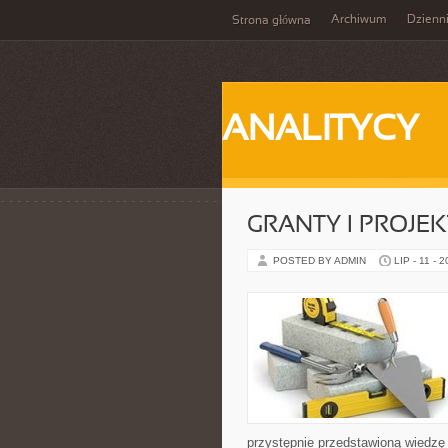
Archiwum
Dzienn
Strona główna
ANALITYCY
GRANTY I PROJE
POSTED BY ADMIN
LIP - 11 - 
przystępnie przedstawioną wiedzę 