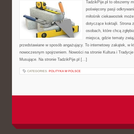
TadzikPije.pl to obszerny 
poświęcony pasji odkrywan
miłośnik ciekawostek może 
dotyczące koktajli. Strona 
osobach, które chcą zgłębia
miejsca, gdzie tematy zwią
przedstawiane w sposób angażujący. To internetowy zakątek, w kt
nowoczesnym spojrzeniem. Nowości na stronie Kultura i Tradycje
Musujące. Na stronie TadzikPije.pl […]
CATEGORIES:
POLITYKA W POLSCE