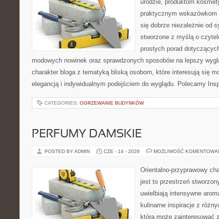
urodzie, produktom kosmet
praktycznym wskazówkom d
się dobrze niezależnie od s
stworzone z myślą o czytel
prostych porad dotyczących s
modowych nowinek oraz sprawdzonych sposobów na lepszy wygląd
charakter bloga z tematyką bliską osobom, które interesują się m
elegancją i indywidualnym podejściem do wyglądu. Polecamy Inspi
CATEGORIES:
OGRZEWANIE BUDYNKÓW
PERFUMY DAMSKIE
POSTED BY ADMIN
CZE - 14 - 2026
MOŻLIWOŚĆ KOMENTOWA
Orientalno-przyprawowy char
jest to przestrzeń stworzon
uwielbiają intensywne aroma
kulinarne inspiracje z różny
która może zainteresować 