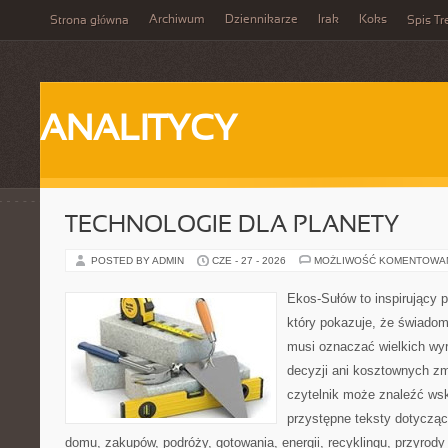
Archiwum
Dziennikarze
Irak
Koks
Strona główna
Spis Tr
ANALITYCY
TECHNOLOGIE DLA PLANETY
POSTED BY ADMIN
CZE - 27 - 2026
MOŻLIWOŚĆ KOMENTOWA
Ekos-Sułów to inspirujący p
który pokazuje, że świadom
musi oznaczać wielkich wy
decyzji ani kosztownych zm
czytelnik może znaleźć wsk
przystępne teksty dotyczą
domu, zakupów, podróży, gotowania, energii, recyklingu, przyrod