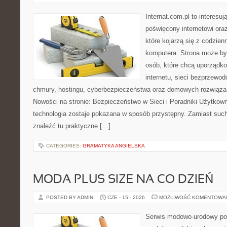
Internat.com.pl to interesu
poświęcony internetowi or
które kojarzą się z codzie
komputera. Strona może b
osób, które chcą uporządk
internetu, sieci bezprzewo
chmury, hostingu, cyberbezpieczeństwa oraz domowych rozwiąza
Nowości na stronie: Bezpieczeństwo w Sieci i Poradniki Użytkown
technologia zostaje pokazana w sposób przystępny. Zamiast suche
znaleźć tu praktyczne […]
CATEGORIES:
GRAMATYKA ANGIELSKA
MODA PLUS SIZE NA CO DZIEŃ
POSTED BY ADMIN
CZE - 15 - 2026
MOŻLIWOŚĆ KOMENTOWA
Serwis modowo-urodowy po