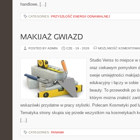
handlowe, […]
CATEGORIES:
PRZYSZŁOŚĆ ENERGII ODNAWIALNEJ
MAKIJAŻ GWIAZD
POSTED BY ADMIN
CZE - 19 - 2026
MOŻLIWOŚĆ KOMENTOWA
Studio Veriss to miejsce w
oraz ciekawym pomysłom dl
swoje umiejętności makijaż
edukacyjny i łączy w sobie
beauty. To przewodnik po 
którym można znaleźć zarów
wskazówki przydatne w pracy stylistki. Polecam Kosmetyki pod lup
Tematyka strony skupia się przede wszystkim na kosmetykach ko
[…]
CATEGORIES:
PANAMA