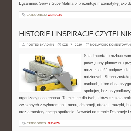
Egzaminie. Serwis SuperMatma.pl prezentuje matematykę jako dzi
CATEGORIES:
WENECJA
HISTORIE I INSPIRACJE CZYTELN
POSTED BY ADMIN
CZE - 7 - 2026
MOŻLIWOŚĆ KOMENTOWAN
Sala Lacerta to rozbudowan
poświęcony planowaniu przy
może znaleźć podpowiedzi 
rodzinnych. Strona została
osobach, które chcą przyg
spokojny, bez przypadkowyc
organizacyjnego chaosu. To miejsce dla tych, którzy szukają pra
związanych z wyborem sali, menu, dekoracji, atrakcji, muzyki, b
oraz atmosfery całego spotkania. Nowości na stronie Dekoracje i 
CATEGORIES:
JUDAIZM