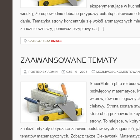
eksperymentujące w kuchni,
wiedzą, że odpowiednio dobrane przyprawy potrafią całkowicie od
danie. Tematyka strony koncentruje się wokół aromatycznych miesz
znacznie szerszy, ponieważ przyprawy są […]
CATEGORIES:
BIZNES
ZAAWANSOWANE TEMATY
POSTED BY ADMIN
CZE - 9 - 2026
MOŻLIWOŚĆ KOMENTOWAN
SuperMatma.pl to rozbudow
poświęcony matematyce, któ
wzorów, równań i logicznyc
ciekawy. Strona została st
które chcą poznawać liczby 
strony. To miejsce, w któr
znaleźć artykuły dotyczące zarówno podstawowych zagadnień, ja
tematów matematycznych. Zobacz także Ciekawostki Matematyc