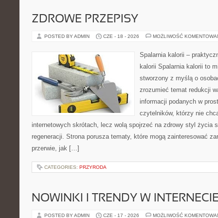
ZDROWE PRZEPISY
POSTED BY ADMIN
CZE - 18 - 2026
MOŻLIWOŚĆ KOMENTOWA
Spalarnia kalorii – praktyc
kalorii Spalarnia kalorii to 
stworzony z myślą o osobac
zrozumieć temat redukcji w
informacji podanych w pros
czytelników, którzy nie chc
internetowych skrótach, lecz wolą spojrzeć na zdrowy styl życia 
regeneracji. Strona porusza tematy, które mogą zainteresować z
przerwie, jak […]
CATEGORIES:
PRZYRODA
NOWINKI I TRENDY W INTERNECI
POSTED BY ADMIN
CZE - 17 - 2026
MOŻLIWOŚĆ KOMENTOWA