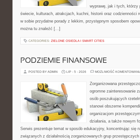
wyprawę, jak i tych, którzy 
świecie, kulturach, atrakcjach, kuchni, historii oraz codzienności
w sobie przydatne porady z lekkim, przystępnym sposobem opowi
można tu znaleźć […]
CATEGORIES:
ZIELONE OSIEDLA I SMART CITIES
PODZIEMIE FINANSOWE
POSTED BY ADMIN
LIP - 5 - 2026
MOŻLIWOŚĆ KOMENTOWAN
Zorganizowana przestępczoś
ogromne zainteresowanie za
osób poszukujących rzeteln
stanowi obszerne kompendi
organizacjom przestępczym
działania, a także nowym f
Serwis prezentuje temat w sposób edukacyjny, koncentrując się na
związanych z działalnością zorganizowanych grup przestępczych 