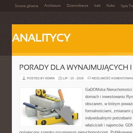
Archiwum
Dziennikarze
Irak
Koks
Strona główna
Spis Tr
ANALITYCY
PORADY DLA WYNAJMUJĄCYCH 
POSTED BY ADMIN
LIP - 15 - 2026
MOŻLIWOŚĆ KOMENTOWAN
GaDOMska Nieruchomości –
domach i inwestowaniu Ryn
obszarem, w którym poważn
formalnościami, zmianami 
indywidualnymi potrzebami 
właścicieli i najemców. GD
poświęcony szeroko rozumianym nieruchomościom. Publikowane 