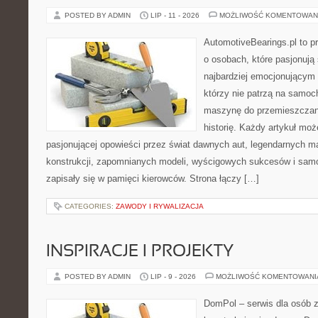
POSTED BY ADMIN
LIP - 11 - 2026
MOŻLIWOŚĆ KOMENTOWAN
AutomotiveBearings.pl to p
o osobach, które pasjonują 
najbardziej emocjonującym 
którzy nie patrzą na samoc
maszynę do przemieszczani
historię. Każdy artykuł mo
pasjonującej opowieści przez świat dawnych aut, legendarnych 
konstrukcji, zapomnianych modeli, wyścigowych sukcesów i samo
zapisały się w pamięci kierowców. Strona łączy […]
CATEGORIES:
ZAWODY I RYWALIZACJA
INSPIRACJE I PROJEKTY
POSTED BY ADMIN
LIP - 9 - 2026
MOŻLIWOŚĆ KOMENTOWAN
DomPol – serwis dla osób 