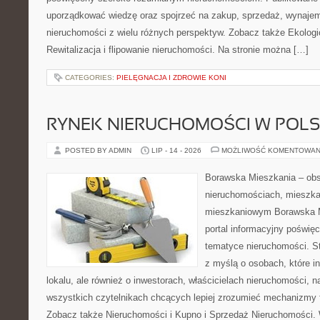
uporządkować wiedzę oraz spojrzeć na zakup, sprzedaż, wynajem
nieruchomości z wielu różnych perspektyw. Zobacz także Ekologi
Rewitalizacja i flipowanie nieruchomości. Na stronie można […]
CATEGORIES:
PIELĘGNACJA I ZDROWIE KONI
RYNEK NIERUCHOMOŚCI W POL
POSTED BY ADMIN
LIP - 14 - 2026
MOŻLIWOŚĆ KOMENTOWAN
Borawska Mieszkania – ob
nieruchomościach, mieszka
mieszkaniowym Borawska Mi
portal informacyjny poświę
tematyce nieruchomości. S
z myślą o osobach, które i
lokalu, ale również o inwestorach, właścicielach nieruchomości, 
wszystkich czytelnikach chcących lepiej zrozumieć mechanizmy 
Zobacz także Nieruchomości i Kupno i Sprzedaż Nieruchomości.