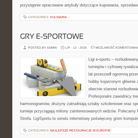
przystępnie opracowane artykuły dotyczące kupowania, sprzeda
CATEGORIES:
KULINARIA
GRY E-SPORTOWE
POSTED BY ADMIN
LIP - 13 - 2026
MOŻLIWOŚĆ KOMENTOWAN
Ligi e-sportu – rozbudowany
turniejów i cyfrowej rywaliz
lat przeszedł ogromną prze
hobby kojarzonym głównie
obecnie stanowi rozbudowan
Profesjonalni zawodnicy tr
harmonogramów, drużyny zatrudniają sztaby szkoleniowe oraz spe
turnieje przyciągają miliony zainteresowanych widzów. Polecamy P
Strefa. LigiSportu to serwis internetowy poświęcony grom kompu
CATEGORIES:
NAJLEPSZE RESTAURACJE W EUROPIE