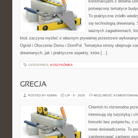
konstrukcjami z drewna Dom
poświęcony tematyce budyn
To praktyczne źródło wiedzy
się technologią drewnianą. 
ważnych zagadnieniach, któ
ktoś zaczyna myśleć o własnym prywatnej przestrzeni wykonan
Ogród i Otoczenie Domu i DomPol. Tematyka strony obejmuje z
drewnianych, jak i praktyczne aspekty, które […]
CATEGORIES:
KOSZYKÓWKA
GRECJA
POSTED BY ADMIN
LIP - 6 - 2026
MOŻLIWOŚĆ KOMENTOWAN
Cherrish to różnorodna prze
interesują się turystyką i
kierunki bez pośpiechu, z c
nowe doświadczenia. To por
zainteresować zarówno oso