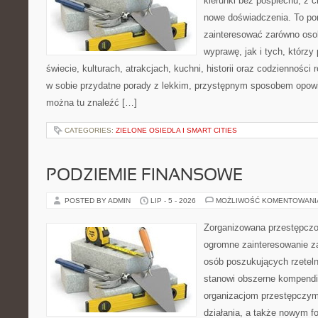
kierunki bez pośpiechu, z c
nowe doświadczenia. To por
zainteresować zarówno oso
wyprawę, jak i tych, którzy 
świecie, kulturach, atrakcjach, kuchni, historii oraz codzienności
w sobie przydatne porady z lekkim, przystępnym sposobem opowi
można tu znaleźć […]
CATEGORIES:
ZIELONE OSIEDLA I SMART CITIES
PODZIEMIE FINANSOWE
POSTED BY ADMIN
LIP - 5 - 2026
MOŻLIWOŚĆ KOMENTOWAN
Zorganizowana przestępczoś
ogromne zainteresowanie za
osób poszukujących rzeteln
stanowi obszerne kompendi
organizacjom przestępczym
działania, a także nowym f