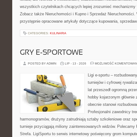
wszystkich czytelnikach chcących lepiej zrozumieć mechanizmy 
Zobacz także Nieruchomości i Kupno i Sprzedaż Nieruchomości.
przystępnie opracowane artykuły dotyczące kupowania, sprzeda
CATEGORIES:
KULINARIA
GRY E-SPORTOWE
POSTED BY ADMIN
LIP - 13 - 2026
MOŻLIWOŚĆ KOMENTOWAN
Ligi e-sportu – rozbudowany
turniejów i cyfrowej rywaliz
lat przeszedł ogromną prze
hobby kojarzonym głównie
obecnie stanowi rozbudowan
Profesjonalni zawodnicy tr
harmonogramów, drużyny zatrudniają sztaby szkoleniowe oraz spe
turnieje przyciągają miliony zainteresowanych widzów. Polecamy P
Strefa. LigiSportu to serwis internetowy poświęcony grom kompu