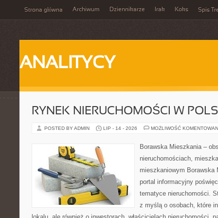
Archiwum
Dziennikarze
Irak
Koks
Strona główna
Spis Tr
ANALITYCY
RYNEK NIERUCHOMOŚCI W POL
POSTED BY ADMIN
LIP - 14 - 2026
MOŻLIWOŚĆ KOMENTOWAN
Borawska Mieszkania – ob
nieruchomościach, mieszka
mieszkaniowym Borawska Mi
portal informacyjny poświę
tematyce nieruchomości. S
z myślą o osobach, które i
lokalu, ale również o inwestorach, właścicielach nieruchomości, 