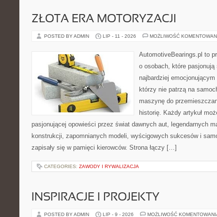
ZŁOTA ERA MOTORYZACJI
POSTED BY ADMIN
LIP - 11 - 2026
MOŻLIWOŚĆ KOMENTOWAN
AutomotiveBearings.pl to p
o osobach, które pasjonują 
najbardziej emocjonującym 
którzy nie patrzą na samoc
maszynę do przemieszczani
historię. Każdy artykuł mo
pasjonującej opowieści przez świat dawnych aut, legendarnych 
konstrukcji, zapomnianych modeli, wyścigowych sukcesów i samo
zapisały się w pamięci kierowców. Strona łączy […]
CATEGORIES:
ZAWODY I RYWALIZACJA
INSPIRACJE I PROJEKTY
POSTED BY ADMIN
LIP - 9 - 2026
MOŻLIWOŚĆ KOMENTOWAN