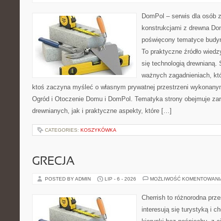
DomPol – serwis dla osób 
konstrukcjami z drewna Dom
poświęcony tematyce budyn
To praktyczne źródło wiedzy
się technologią drewnianą. 
ważnych zagadnieniach, któ
ktoś zaczyna myśleć o własnym prywatnej przestrzeni wykonan
Ogród i Otoczenie Domu i DomPol. Tematyka strony obejmuje z
drewnianych, jak i praktyczne aspekty, które […]
CATEGORIES:
KOSZYKÓWKA
GRECJA
POSTED BY ADMIN
LIP - 6 - 2026
MOŻLIWOŚĆ KOMENTOWAN
Cherrish to różnorodna prze
interesują się turystyką i