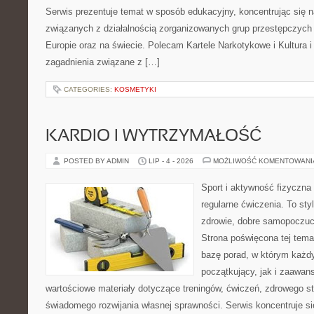
Serwis prezentuje temat w sposób edukacyjny, koncentrując się na
związanych z działalnością zorganizowanych grup przestępczych 
Europie oraz na świecie. Polecam Kartele Narkotykowe i Kultura i 
zagadnienia związane z […]
CATEGORIES:
KOSMETYKI
KARDIO I WYTRZYMAŁOŚĆ
POSTED BY ADMIN
LIP - 4 - 2026
MOŻLIWOŚĆ KOMENTOWAN
Sport i aktywność fizyczna 
regularne ćwiczenia. To sty
zdrowie, dobre samopoczuci
Strona poświęcona tej tem
bazę porad, w którym każdy
początkujący, jak i zaawa
wartościowe materiały dotyczące treningów, ćwiczeń, zdrowego st
świadomego rozwijania własnej sprawności. Serwis koncentruje s