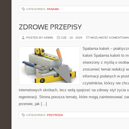
CATEGORIES:
PANAMA
ZDROWE PRZEPISY
POSTED BY ADMIN
CZE - 18 - 2026
MOŻLIWOŚĆ KOMENTOWA
Spalarnia kalorii – praktyc
kalorii Spalarnia kalorii to 
stworzony z myślą o osobac
zrozumieć temat redukcji w
informacji podanych w pros
czytelników, którzy nie chc
internetowych skrótach, lecz wolą spojrzeć na zdrowy styl życia 
regeneracji. Strona porusza tematy, które mogą zainteresować z
przerwie, jak […]
CATEGORIES:
PRZYRODA