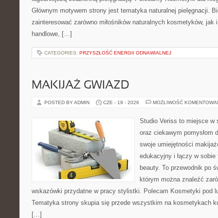
Głównym motywem strony jest tematyka naturalnej pielęgnacji. B
zainteresować zarówno miłośników naturalnych kosmetyków, jak i
handlowe, […]
CATEGORIES:
PRZYSZŁOŚĆ ENERGII ODNAWIALNEJ
MAKIJAŻ GWIAZD
POSTED BY ADMIN
CZE - 19 - 2026
MOŻLIWOŚĆ KOMENTOWA
Studio Veriss to miejsce w
oraz ciekawym pomysłom dl
swoje umiejętności makijaż
edukacyjny i łączy w sobie
beauty. To przewodnik po 
którym można znaleźć zarów
wskazówki przydatne w pracy stylistki. Polecam Kosmetyki pod lup
Tematyka strony skupia się przede wszystkim na kosmetykach ko
[…]