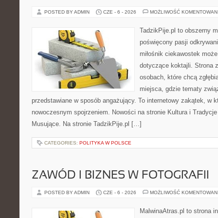
POSTED BY ADMIN
CZE - 6 - 2026
MOŻLIWOŚĆ KOMENTOWAN
TadzikPije.pl to obszerny 
poświęcony pasji odkrywan
miłośnik ciekawostek może 
dotyczące koktajli. Strona 
osobach, które chcą zgłębia
miejsca, gdzie tematy zwią
przedstawiane w sposób angażujący. To internetowy zakątek, w kt
nowoczesnym spojrzeniem. Nowości na stronie Kultura i Tradycje
Musujące. Na stronie TadzikPije.pl […]
CATEGORIES:
POLITYKA W POLSCE
ZAWÓD I BIZNES W FOTOGRAFII
POSTED BY ADMIN
CZE - 6 - 2026
MOŻLIWOŚĆ KOMENTOWAN
MalwinaAtras.pl to strona 