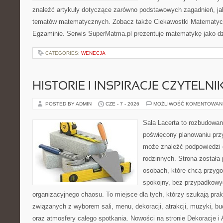
znaleźć artykuły dotyczące zarówno podstawowych zagadnień, ja
tematów matematycznych. Zobacz także Ciekawostki Matematyc
Egzaminie. Serwis SuperMatma.pl prezentuje matematykę jako dzi
CATEGORIES:
WENECJA
HISTORIE I INSPIRACJE CZYTELN
POSTED BY ADMIN
CZE - 7 - 2026
MOŻLIWOŚĆ KOMENTOWAN
Sala Lacerta to rozbudowan
poświęcony planowaniu przy
może znaleźć podpowiedzi 
rodzinnych. Strona została
osobach, które chcą przyg
spokojny, bez przypadkowyc
organizacyjnego chaosu. To miejsce dla tych, którzy szukają pra
związanych z wyborem sali, menu, dekoracji, atrakcji, muzyki, b
oraz atmosfery całego spotkania. Nowości na stronie Dekoracje i 