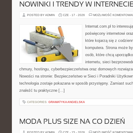
NOWINKI I TRENDY W INTERNECI
POSTED BY ADMIN
CZE - 17 - 2026
MOŻLIWOŚĆ KOMENTOWA
Internat.com.pl to interesu
poświęcony internetowi or
które kojarzą się z codzie
komputera. Strona może b
osób, które chcą uporządk
internetu, sieci bezprzewo
chmury, hostingu, cyberbezpieczeństwa oraz domowych rozwiąza
Nowości na stronie: Bezpieczeństwo w Sieci i Poradniki Użytkown
technologia zostaje pokazana w sposób przystępny. Zamiast suche
znaleźć tu praktyczne […]
CATEGORIES:
GRAMATYKA ANGIELSKA
MODA PLUS SIZE NA CO DZIEŃ
POSTED BY ADMIN
CZE - 15 - 2026
MOŻLIWOŚĆ KOMENTOWA