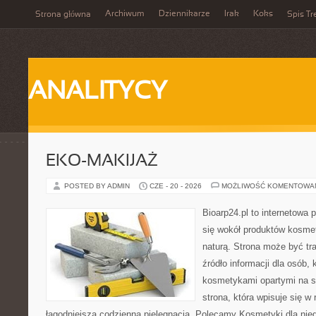
Archiwum
Dziennikarze
Irak
Koks
Strona główna
Spis Tr
ANALITYCY
EKO-MAKIJAŻ
POSTED BY ADMIN
CZE - 20 - 2026
MOŻLIWOŚĆ KOMENTOWA
Bioarp24.pl to internetowa 
się wokół produktów kosme
naturą. Strona może być tr
źródło informacji dla osób, k
kosmetykami opartymi na sk
strona, która wpisuje się w
łagodniejszą codzienną pielęgnacją. Polecamy Kosmetyki dla nieg