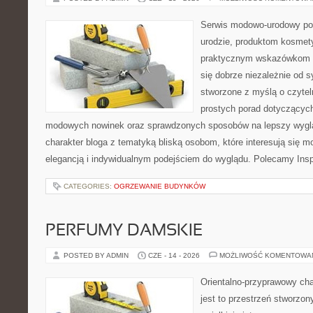
Serwis modowo-urodowy po
urodzie, produktom kosmet
praktycznym wskazówkom d
się dobrze niezależnie od s
stworzone z myślą o czytel
prostych porad dotyczących s
modowych nowinek oraz sprawdzonych sposobów na lepszy wygląd
charakter bloga z tematyką bliską osobom, które interesują się m
elegancją i indywidualnym podejściem do wyglądu. Polecamy Inspi
CATEGORIES:
OGRZEWANIE BUDYNKÓW
PERFUMY DAMSKIE
POSTED BY ADMIN
CZE - 14 - 2026
MOŻLIWOŚĆ KOMENTOWA
Orientalno-przyprawowy char
jest to przestrzeń stworzon