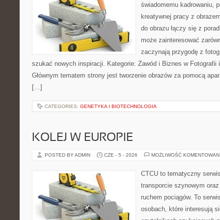
świadomemu kadrowaniu, po
kreatywnej pracy z obrazem.
do obrazu łączy się z pora
może zainteresować zarówn
zaczynają przygodę z fotogra
szukać nowych inspiracji. Kategorie: Zawód i Biznes w Fotografii i 
Głównym tematem strony jest tworzenie obrazów za pomocą aparat
[…]
CATEGORIES:
GENETYKA I BIOTECHNOLOGIA
KOLEJ W EUROPIE
POSTED BY ADMIN
CZE - 5 - 2026
MOŻLIWOŚĆ KOMENTOWAN
CTCU to tematyczny serwis,
transporcie szynowym oraz
ruchem pociągów. To serwi
osobach, które interesują si