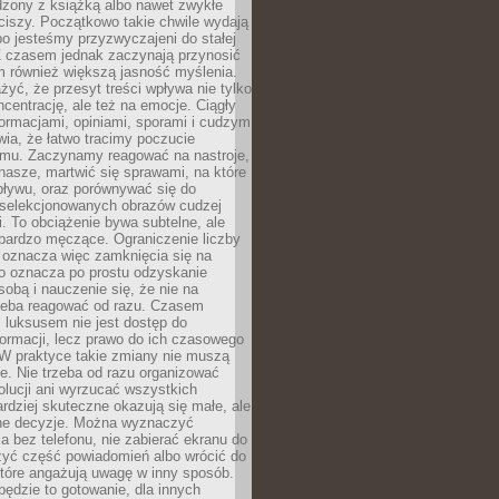
dzony z książką albo nawet zwykłe
ciszy. Początkowo takie chwile wydają
bo jesteśmy przyzwyczajeni do stałej
 Z czasem jednak zaczynają przynosić
m również większą jasność myślenia.
yć, że przesyt treści wpływa nie tylko
centrację, ale też na emocje. Ciągły
formacjami, opiniami, sporami i cudzym
ia, że łatwo tracimy poczucie
tmu. Zaczynamy reagować na nastroje,
 nasze, martwić się sprawami, na które
ływu, oraz porównywać się do
yselekcjonowanych obrazów cudzej
. To obciążenie bywa subtelne, ale
 bardzo męczące. Ograniczenie liczby
 oznacza więc zamknięcia się na
to oznacza po prostu odzyskanie
sobą i nauczenie się, że nie na
zeba reagować od razu. Czasem
 luksusem nie jest dostęp do
formacji, lecz prawo do ich czasowego
 W praktyce takie zmiany nie muszą
e. Nie trzeba od razu organizować
olucji ani wyrzucać wszystkich
rdziej skuteczne okazują się małe, ale
e decyzje. Można wyznaczyć
 bez telefonu, nie zabierać ekranu do
zyć część powiadomień albo wrócić do
które angażują uwagę w inny sposób.
będzie to gotowanie, dla innych