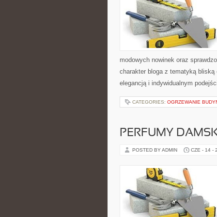
modowych nowinek oraz sprawdzon
charakter bloga z tematyką bliską
elegancją i indywidualnym podejśc
CATEGORIES:
OGRZEWANIE BUD
PERFUMY DAMSK
POSTED BY ADMIN
CZE - 14 -