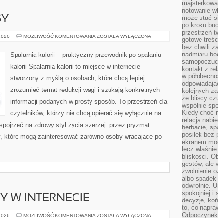
majsterkowan
notowanie w
SY
może stać si
po kroku bu
przestrzeń 
ZDROWE
 2026
MOŻLIWOŚĆ KOMENTOWANIA
ZOSTAŁA WYŁĄCZONA
gotowe treśc
PRZEPISY
bez chwili 
nadmiaru bo
Spalarnia kalorii – praktyczny przewodnik po spalaniu
samopoczuci
kalorii Spalarnia kalorii to miejsce w internecie
kontakt z re
w półobecnoś
stworzony z myślą o osobach, które chcą lepiej
odpowiadają
zrozumieć temat redukcji wagi i szukają konkretnych
kolejnych za
że bliscy cz
informacji podanych w prosty sposób. To przestrzeń dla
wspólnie spę
Kiedy choć 
czytelników, którzy nie chcą opierać się wyłącznie na
relacja nabi
 spojrzeć na zdrowy styl życia szerzej: przez pryzmat
herbacie, sp
posiłek bez
ty, które mogą zainteresować zarówno osoby wracające po
ekranem mog
lecz właśnie
bliskości. 
gestów, ale 
zwolnienie o
albo spadek
odwrotnie. U
spokojniej i
Y W INTERNECIE
decyzje, koń
to, co napra
Odpoczynek o
NOWINKI
 2026
MOŻLIWOŚĆ KOMENTOWANIA
ZOSTAŁA WYŁĄCZONA