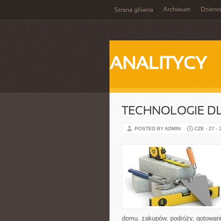
Archiwum
Dzienn
Strona główna
ANALITYCY
TECHNOLOGIE D
POSTED BY ADMIN
CZE - 27 -
domu, zakupów, podróży, gotowania