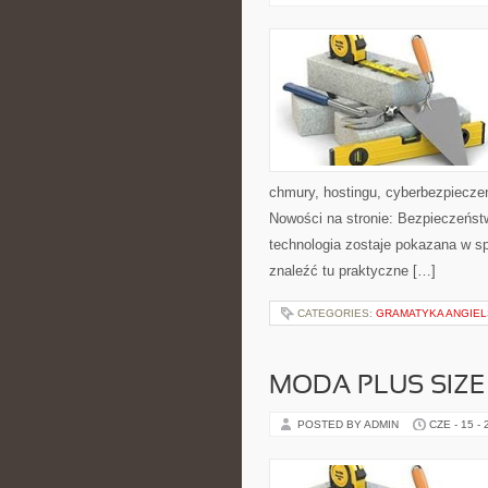
chmury, hostingu, cyberbezpiecz
Nowości na stronie: Bezpieczeństw
technologia zostaje pokazana w sp
znaleźć tu praktyczne […]
CATEGORIES:
GRAMATYKA ANGIE
MODA PLUS SIZE
POSTED BY ADMIN
CZE - 15 -