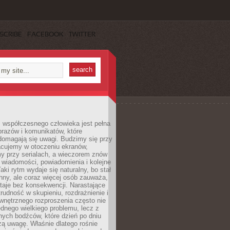
SCRIBE
FACEBOOK
TWITTER
 współczesnego człowieka jest pełna
razów i komunikatów, które
domagają się uwagi. Budzimy się przy
racujemy w otoczeniu ekranów,
 przy serialach, a wieczorem znów
wiadomości, powiadomienia i kolejne
aki rytm wydaje się naturalny, bo stał
hny, ale coraz więcej osób zauważa,
taje bez konsekwencji. Narastające
rudność w skupieniu, rozdrażnienie i
wnętrznego rozproszenia często nie
ednego wielkiego problemu, lecz z
nych bodźców, które dzień po dniu
ą uwagę. Właśnie dlatego rośnie