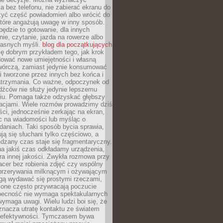
 bez telefonu, nie zabierać ekranu do
zyć część powiadomień albo wrócić do
które angażują uwagę w inny sposób.
będzie to gotowanie, dla innych
ie, czytanie, jazda na rowerze albo
łasnych myśli.
blog dla początkujących
ę dobrym przykładem tego, jak krok
dować nowe umiejętności i własną
twórczą, zamiast jedynie konsumować
i tworzone przez innych bez końca i
zatrzymania. Co ważne, odpoczynek od
dźców nie służy jedynie lepszemu
u. Pomaga także odzyskać głębszy
lacjami. Wiele rozmów prowadzimy dziś
ci, jednocześnie zerkając na ekran,
c na wiadomości lub myśląc o
daniach. Taki sposób bycia sprawia,
ują się słuchani tylko częściowo, a
dzany czas staje się fragmentaryczny.
na jakiś czas odkładamy urządzenia,
era innej jakości. Zwykła rozmowa przy
acer bez robienia zdjęć czy wspólny
 przerywania milknącym i ożywającym
ą wydawać się prostymi rzeczami,
 one często przywracają poczucie
Obecność nie wymaga spektakularnych
wymaga uwagi. Wielu ludzi boi się, że
znacza utratę kontaktu ze światem
 efektywności. Tymczasem bywa