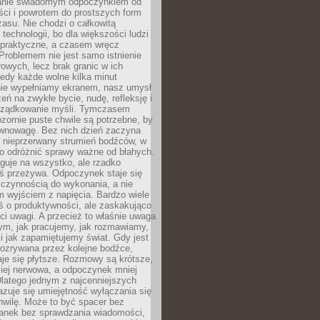
anie świadomym odpoczynkiem od
ści i powrotem do prostszych form
asu. Nie chodzi o całkowitą
 technologii, bo dla większości ludzi
iepraktyczne, a czasem wręcz
Problemem nie jest samo istnienie
rowych, lecz brak granic w ich
edy każde wolne kilka minut
ie wypełniamy ekranem, nasz umysł
zeń na zwykłe bycie, nudę, refleksję i
rządkowanie myśli. Tymczasem
ozornie puste chwile są potrzebne, by
wnowagę. Bez nich dzień zaczyna
 nieprzerwany strumień bodźców, w
no odróżnić sprawy ważne od błahych.
guje na wszystko, ale rzadko
ś przeżywa. Odpoczynek staje się
 czynnością do wykonania, a nie
 wyjściem z napięcia. Bardzo wiele
ś o produktywności, ale zaskakująco
ci uwagi. A przecież to właśnie uwaga
ym, jak pracujemy, jak rozmawiamy,
i jak zapamiętujemy świat. Gdy jest
rozrywana przez kolejne bodźce,
je się płytsze. Rozmowy są krótsze,
ziej nerwowa, a odpoczynek mniej
latego jednym z najcenniejszych
zuje się umiejętność wyłączania się
hwilę. Może to być spacer bez
ranek bez sprawdzania wiadomości,