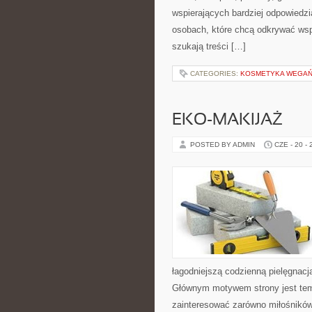
wspierających bardziej odpowiedzi
osobach, które chcą odkrywać ws
szukają treści […]
CATEGORIES:
KOSMETYKA WEGAŃS
EKO-MAKIJAŻ
POSTED BY ADMIN
CZE - 20 -
łagodniejszą codzienną pielęgnacj
Głównym motywem strony jest tema
zainteresować zarówno miłośników