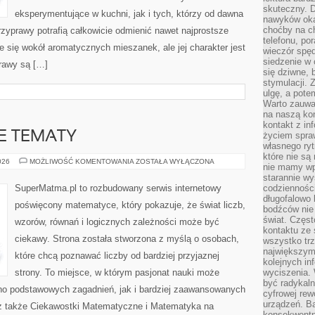
skuteczny. D
eksperymentujące w kuchni, jak i tych, którzy od dawna
nawyków oka
choćby na c
zyprawy potrafią całkowicie odmienić nawet najprostsze
telefonu, po
e się wokół aromatycznych mieszanek, ale jej charakter jest
wieczór spę
siedzenie w 
rawy są […]
się dziwne, 
stymulacji.
ulgę, a pote
Warto zauważ
na naszą kon
kontakt z in
 TEMATY
życiem spraw
własnego ry
które nie są
ZAAWANSOWANE
026
MOŻLIWOŚĆ KOMENTOWANIA
ZOSTAŁA WYŁĄCZONA
nie mamy wp
TEMATY
starannie w
SuperMatma.pl to rozbudowany serwis internetowy
codzienności
długofalowo
poświęcony matematyce, który pokazuje, że świat liczb,
bodźców nie
świat. Częs
wzorów, równań i logicznych zależności może być
kontaktu ze 
ciekawy. Strona została stworzona z myślą o osobach,
wszystko tr
największym
które chcą poznawać liczby od bardziej przyjaznej
kolejnych in
strony. To miejsce, w którym pasjonat nauki może
wyciszenia.
być radykaln
no podstawowych zagadnień, jak i bardziej zaawansowanych
cyfrowej rew
urządzeń. Ba
 także Ciekawostki Matematyczne i Matematyka na
konsekwentn