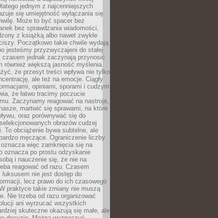
latego jednym z najcenniejszych
zuje się umiejętność wyłączania się
hwilę. Może to być spacer bez
ranek bez sprawdzania wiadomości,
dzony z książką albo nawet zwykłe
ciszy. Początkowo takie chwile wydają
bo jesteśmy przyzwyczajeni do stałej
 Z czasem jednak zaczynają przynosić
m również większą jasność myślenia.
yć, że przesyt treści wpływa nie tylko
centrację, ale też na emocje. Ciągły
formacjami, opiniami, sporami i cudzym
ia, że łatwo tracimy poczucie
tmu. Zaczynamy reagować na nastroje,
 nasze, martwić się sprawami, na które
ływu, oraz porównywać się do
yselekcjonowanych obrazów cudzej
. To obciążenie bywa subtelne, ale
 bardzo męczące. Ograniczenie liczby
 oznacza więc zamknięcia się na
to oznacza po prostu odzyskanie
sobą i nauczenie się, że nie na
zeba reagować od razu. Czasem
 luksusem nie jest dostęp do
formacji, lecz prawo do ich czasowego
 W praktyce takie zmiany nie muszą
e. Nie trzeba od razu organizować
olucji ani wyrzucać wszystkich
rdziej skuteczne okazują się małe, ale
e decyzje. Można wyznaczyć