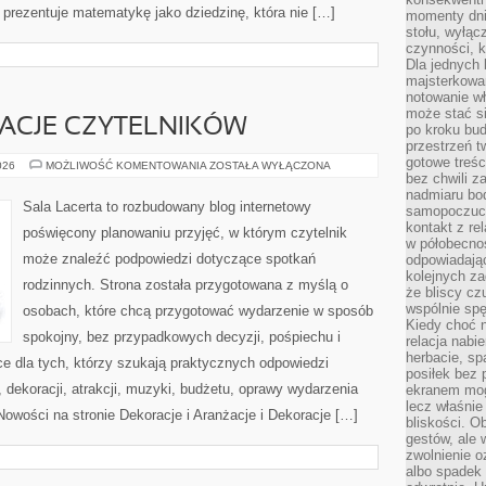
prezentuje matematykę jako dziedzinę, która nie […]
momenty dnia
stołu, wyłąc
czynności, 
Dla jednych 
majsterkowan
notowanie w
może stać si
IRACJE CZYTELNIKÓW
po kroku bu
przestrzeń 
gotowe treśc
HISTORIE
026
MOŻLIWOŚĆ KOMENTOWANIA
ZOSTAŁA WYŁĄCZONA
I
bez chwili 
INSPIRACJE
nadmiaru bo
CZYTELNIKÓW
Sala Lacerta to rozbudowany blog internetowy
samopoczuci
kontakt z re
poświęcony planowaniu przyjęć, w którym czytelnik
w półobecnoś
może znaleźć podpowiedzi dotyczące spotkań
odpowiadają
kolejnych za
rodzinnych. Strona została przygotowana z myślą o
że bliscy cz
wspólnie spę
osobach, które chcą przygotować wydarzenie w sposób
Kiedy choć 
spokojny, bez przypadkowych decyzji, pośpiechu i
relacja nabi
herbacie, sp
e dla tych, którzy szukają praktycznych odpowiedzi
posiłek bez
dekoracji, atrakcji, muzyki, budżetu, oprawy wydarzenia
ekranem mog
lecz właśnie
Nowości na stronie Dekoracje i Aranżacje i Dekoracje […]
bliskości. 
gestów, ale 
zwolnienie o
albo spadek