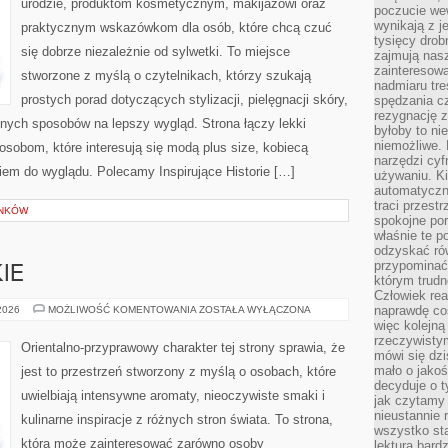
urodzie, produktom kosmetycznym, makijażowi oraz
poczucie we
wynikają z j
praktycznym wskazówkom dla osób, które chcą czuć
tysięcy drob
się dobrze niezależnie od sylwetki. To miejsce
zajmują nasz
zainteresow
stworzone z myślą o czytelnikach, którzy szukają
nadmiaru tre
prostych porad dotyczących stylizacji, pielęgnacji skóry,
spędzania cz
rezygnację z
ych sposobów na lepszy wygląd. Strona łączy lekki
byłoby to n
niemożliwe. 
 osobom, które interesują się modą plus size, kobiecą
narzędzi cyf
iem do wyglądu. Polecamy Inspirujące Historie […]
używaniu. Ki
automatyczn
traci przestr
YNKÓW
spokojne po
właśnie te p
odzyskać ró
przypominać
IE
którym trud
Człowiek rea
PERFUMY
naprawdę co
 2026
MOŻLIWOŚĆ KOMENTOWANIA
ZOSTAŁA WYŁĄCZONA
DAMSKIE
więc kolejną
rzeczywistym
Orientalno-przyprawowy charakter tej strony sprawia, że
mówi się dzi
mało o jakoś
jest to przestrzeń stworzony z myślą o osobach, które
decyduje o t
uwielbiają intensywne aromaty, nieoczywiste smaki i
jak czytamy 
nieustannie 
kulinarne inspiracje z różnych stron świata. To strona,
wszystko sta
która może zainteresować zarówno osoby
lektura bard