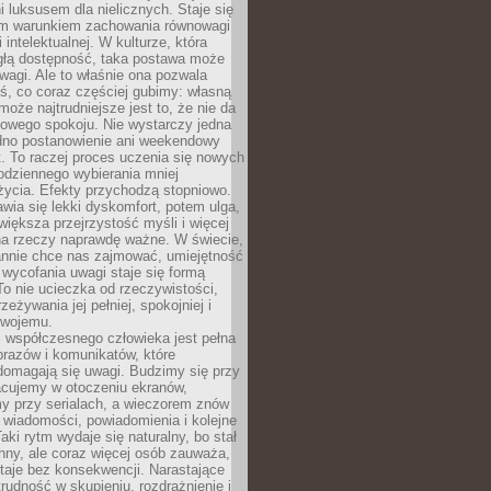
 luksusem dla nielicznych. Staje się
m warunkiem zachowania równowagi
 intelektualnej. W kulturze, która
ągłą dostępność, taka postawa może
agi. Ale to właśnie ona pozwala
ś, co coraz częściej gubimy: własną
oże najtrudniejsze jest to, że nie da
towego spokoju. Nie wystarczy jedna
edno postanowienie ani weekendowy
. To raczej proces uczenia się nowych
odziennego wybierania mniej
życia. Efekty przychodzą stopniowo.
awia się lekki dyskomfort, potem ulga,
iększa przejrzystość myśli i więcej
na rzeczy naprawdę ważne. W świecie,
annie chce nas zajmować, umiejętność
wycofania uwagi staje się formą
 To nie ucieczka od rzeczywistości,
zeżywania jej pełniej, spokojniej i
swojemu.
 współczesnego człowieka jest pełna
razów i komunikatów, które
domagają się uwagi. Budzimy się przy
racujemy w otoczeniu ekranów,
 przy serialach, a wieczorem znów
wiadomości, powiadomienia i kolejne
aki rytm wydaje się naturalny, bo stał
hny, ale coraz więcej osób zauważa,
taje bez konsekwencji. Narastające
rudność w skupieniu, rozdrażnienie i