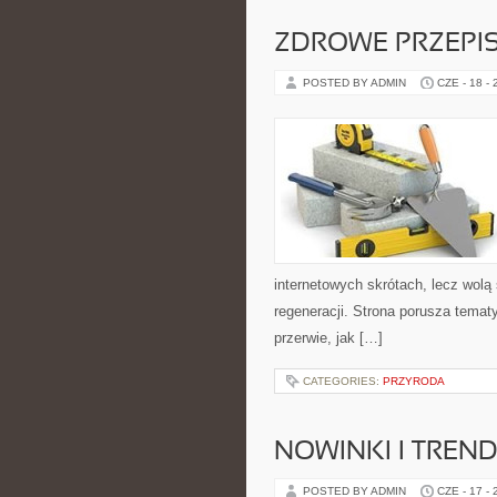
ZDROWE PRZEPI
POSTED BY ADMIN
CZE - 18 -
internetowych skrótach, lecz wolą
regeneracji. Strona porusza tema
przerwie, jak […]
CATEGORIES:
PRZYRODA
NOWINKI I TREND
POSTED BY ADMIN
CZE - 17 -