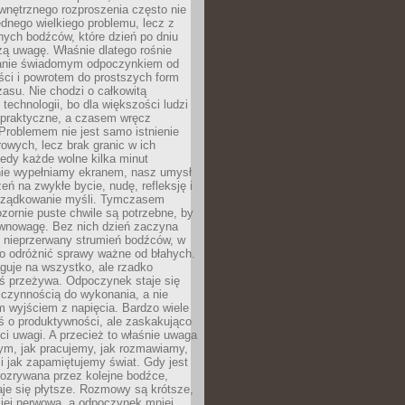
wnętrznego rozproszenia często nie
ednego wielkiego problemu, lecz z
nych bodźców, które dzień po dniu
ą uwagę. Właśnie dlatego rośnie
anie świadomym odpoczynkiem od
ści i powrotem do prostszych form
asu. Nie chodzi o całkowitą
 technologii, bo dla większości ludzi
iepraktyczne, a czasem wręcz
Problemem nie jest samo istnienie
rowych, lecz brak granic w ich
edy każde wolne kilka minut
ie wypełniamy ekranem, nasz umysł
zeń na zwykłe bycie, nudę, refleksję i
rządkowanie myśli. Tymczasem
ozornie puste chwile są potrzebne, by
wnowagę. Bez nich dzień zaczyna
 nieprzerwany strumień bodźców, w
no odróżnić sprawy ważne od błahych.
guje na wszystko, ale rzadko
ś przeżywa. Odpoczynek staje się
 czynnością do wykonania, a nie
 wyjściem z napięcia. Bardzo wiele
ś o produktywności, ale zaskakująco
ci uwagi. A przecież to właśnie uwaga
ym, jak pracujemy, jak rozmawiamy,
i jak zapamiętujemy świat. Gdy jest
rozrywana przez kolejne bodźce,
je się płytsze. Rozmowy są krótsze,
ziej nerwowa, a odpoczynek mniej