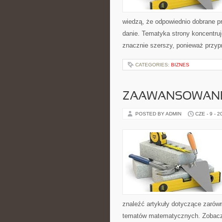
wiedzą, że odpowiednio dobrane pr
danie. Tematyka strony koncentruj
znacznie szerszy, ponieważ przyp
CATEGORIES:
BIZNES
ZAAWANSOWANE
POSTED BY ADMIN
CZE - 9 - 2
znaleźć artykuły dotyczące zarów
tematów matematycznych. Zobacz