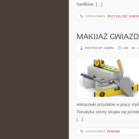
handlowe, […]
CATEGORIES:
PRZYSZŁOŚĆ ENERG
MAKIJAŻ GWIAZD
POSTED BY ADMIN
CZE - 19 -
wskazówki przydatne w pracy styli
Tematyka strony skupia się przed
[…]
CATEGORIES:
PANAMA