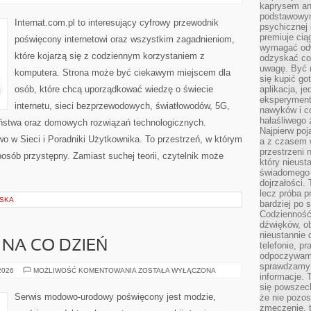
I
kaprysem ani
TRENDY
podstawowy
W
Internat.com.pl to interesujący cyfrowy przewodnik
psychicznej i
INTERNECIE
premiuje ci
poświęcony internetowi oraz wszystkim zagadnieniom,
wymagać odw
które kojarzą się z codziennym korzystaniem z
odzyskać co
uwagę. Być m
komputera. Strona może być ciekawym miejscem dla
się kupić go
osób, które chcą uporządkować wiedzę o świecie
aplikacja, j
eksperyment
internetu, sieci bezprzewodowych, światłowodów, 5G,
nawyków i c
hałaśliwego 
eństwa oraz domowych rozwiązań technologicznych.
Najpierw poj
o w Sieci i Poradniki Użytkownika. To przestrzeń, w którym
a z czasem w
przestrzeni 
osób przystępny. Zamiast suchej teorii, czytelnik może
który nieust
świadomego 
dojrzałości.
lecz próba pr
LSKA
bardziej po 
Codzienność
dźwięków, ob
nieustannie 
 NA CO DZIEŃ
telefonie, p
odpoczywamy
sprawdzamy 
MODA
 2026
MOŻLIWOŚĆ KOMENTOWANIA
ZOSTAŁA WYŁĄCZONA
informacje. T
PLUS
SIZE
się powszec
NA
Serwis modowo-urodowy poświęcony jest modzie,
że nie pozos
CO
zmęczenie, t
DZIEŃ