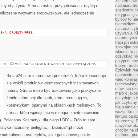
zainteresow
nadmiaru tre
alny styl życia. Strona została przygotowana z myślą o
spędzania cz
półczesne wyzwania środowiskowe, ale jednocześnie
rezygnację z
byłoby to n
niemożliwe. 
narzędzi cyf
KA I CRUELTY FREE
używaniu. Ki
automatyczn
traci przestr
spokojne po
właśnie te p
odzyskać ró
przypominać
EKO-
 2026
MOŻLIWOŚĆ KOMENTOWANIA
ZOSTAŁA WYŁĄCZONA
którym trud
MAKIJAŻ
Człowiek rea
naprawdę co
Bioarp24.pl to internetowa przestrzeń, która koncentruje
więc kolejną
się wokół produktów kosmetycznych inspirowanych
rzeczywistym
mówi się dzi
naturą. Strona może być traktowana jako praktyczne
mało o jakoś
źródło informacji dla osób, które interesują się
decyduje o t
jak czytamy 
kosmetykami opartymi na składnikach roślinnych. To
nieustannie 
wszystko sta
strona, która wpisuje się w rosnące zainteresowanie
lektura bard
ą. Polecamy Kosmetyki dla niego i DIY – Zrób to sam.
skuteczny. D
nawyków oka
tyka naturalnej pielęgnacji. Bioarp24.pl może
choćby na c
 naturalnych kosmetyków, jak i gabinetowe punkty
telefonu, po