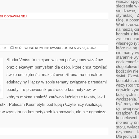
wieczór spę
siedzenie w 
się dziwne, 
stymulacji.
II ODNAWIALNEJ
ulgę, a pote
Warto zauważ
na naszą kon
kontakt z in
życiem spraw
własnego ry
które nie są
MAKIJAŻ
 2026
MOŻLIWOŚĆ KOMENTOWANIA
ZOSTAŁA WYŁĄCZONA
GWIAZD
nie mamy wp
starannie w
Studio Veriss to miejsce w sieci poświęcony wizażowi
codzienności
długofalowo
oraz ciekawym pomysłom dla osób, które chcą rozwijać
bodźców nie
swoje umiejętności makijażowe. Strona ma charakter
świat. Częs
kontaktu ze 
edukacyjny i łączy w sobie tematy związane z trendami
wszystko tr
beauty. To przewodnik po świecie kosmetyków, w
największym
kolejnych in
którym można znaleźć zarówno luźniejsze teksty, jak i
wyciszenia.
być radykaln
stki. Polecam Kosmetyki pod lupą i Czytelnicy Analizują.
cyfrowej rew
e wszystkim na kosmetykach kolorowych, ale nie ogranicza
urządzeń. Ba
konsekwentn
momenty dnia
stołu, wyłąc
czynności, 
Dla jednych 