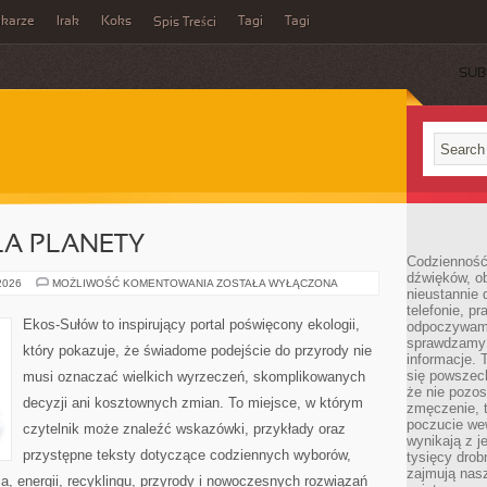
ikarze
Irak
Koks
Tagi
Tagi
Spis Treści
SUB
LA PLANETY
Codzienność
dźwięków, ob
TECHNOLOGIE
 2026
MOŻLIWOŚĆ KOMENTOWANIA
ZOSTAŁA WYŁĄCZONA
nieustannie 
DLA
PLANETY
telefonie, p
Ekos-Sułów to inspirujący portal poświęcony ekologii,
odpoczywamy
sprawdzamy 
który pokazuje, że świadome podejście do przyrody nie
informacje. T
się powszec
musi oznaczać wielkich wyrzeczeń, skomplikowanych
że nie pozos
decyzji ani kosztownych zmian. To miejsce, w którym
zmęczenie, t
poczucie we
czytelnik może znaleźć wskazówki, przykłady oraz
wynikają z j
przystępne teksty dotyczące codziennych wyborów,
tysięcy drob
zajmują nasz
, energii, recyklingu, przyrody i nowoczesnych rozwiązań