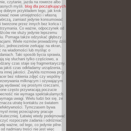
ie, czytanie, jazda na rowerze albo
łasnych myśli.
blog dla początkujących
ę dobrym przykładem tego, jak krok
dować nowe umiejętności i własną
twórczą, zamiast jedynie konsumować
i tworzone przez innych bez końca i
zatrzymania. Co ważne, odpoczynek od
dźców nie służy jedynie lepszemu
u. Pomaga także odzyskać głębszy
lacjami. Wiele rozmów prowadzimy dziś
ci, jednocześnie zerkając na ekran,
c na wiadomości lub myśląc o
daniach. Taki sposób bycia sprawia,
ują się słuchani tylko częściowo, a
dzany czas staje się fragmentaryczny.
na jakiś czas odkładamy urządzenia,
era innej jakości. Zwykła rozmowa przy
acer bez robienia zdjęć czy wspólny
 przerywania milknącym i ożywającym
ą wydawać się prostymi rzeczami,
 one często przywracają poczucie
Obecność nie wymaga spektakularnych
wymaga uwagi. Wielu ludzi boi się, że
znacza utratę kontaktu ze światem
 efektywności. Tymczasem bywa
mysł mniej przeciążony pracuje
 skuteczniej. Łatwiej wtedy podejmować
czyć rozpoczęte zadania i odróżniać
wdę ważne, od tego, co jedynie pilne.
d nadmiaru treści nie jest więc