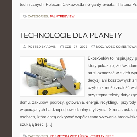
technicznych. Polecam Ciekawostki i Giganty Świata i Historia P
CATEGORIES:
PALMTREEVIEW
TECHNOLOGIE DLA PLANETY
POSTED BY ADMIN
CZE - 27 - 2026
MOŻLIWOŚĆ KOMENTOWA
Ekos-Sułów to inspirujący p
który pokazuje, że świadom
musi oznaczać wielkich wy
decyzji ani kosztownych zm
czytelnik może znaleźć wsk
przystępne teksty dotyczą
domu, zakupów, podróży, gotowania, energii, recyklingu, przyrod
wspierających bardziej odpowiedzialny styl życia. Strona została
osobach, które chcą odkrywać współczesne wyzwania środowisko
szukają treści […]
CATEGORIES:
KOSMETYKA WEGAŃSKA I CRUELTY FREE