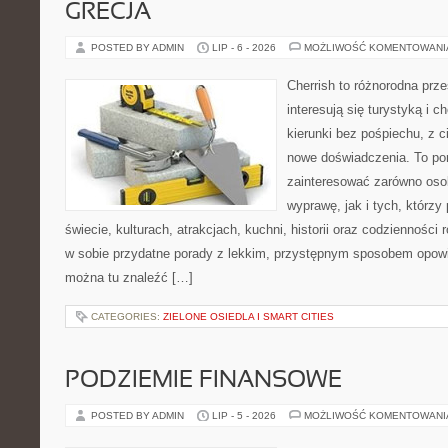
GRECJA
POSTED BY ADMIN
LIP - 6 - 2026
MOŻLIWOŚĆ KOMENTOWAN
Cherrish to różnorodna prze
interesują się turystyką i
kierunki bez pośpiechu, z c
nowe doświadczenia. To por
zainteresować zarówno oso
wyprawę, jak i tych, którzy 
świecie, kulturach, atrakcjach, kuchni, historii oraz codzienności
w sobie przydatne porady z lekkim, przystępnym sposobem opowi
można tu znaleźć […]
CATEGORIES:
ZIELONE OSIEDLA I SMART CITIES
PODZIEMIE FINANSOWE
POSTED BY ADMIN
LIP - 5 - 2026
MOŻLIWOŚĆ KOMENTOWAN