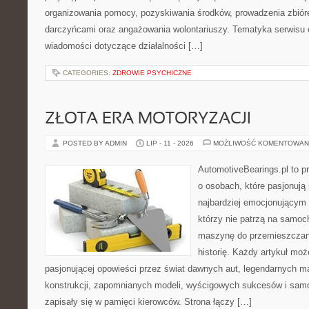
organizowania pomocy, pozyskiwania środków, prowadzenia zbiór
darczyńcami oraz angażowania wolontariuszy. Tematyka serwisu 
wiadomości dotyczące działalności […]
CATEGORIES:
ZDROWIE PSYCHICZNE
ZŁOTA ERA MOTORYZACJI
POSTED BY ADMIN
LIP - 11 - 2026
MOŻLIWOŚĆ KOMENTOWAN
AutomotiveBearings.pl to p
o osobach, które pasjonują 
najbardziej emocjonującym 
którzy nie patrzą na samoc
maszynę do przemieszczani
historię. Każdy artykuł mo
pasjonującej opowieści przez świat dawnych aut, legendarnych 
konstrukcji, zapomnianych modeli, wyścigowych sukcesów i samo
zapisały się w pamięci kierowców. Strona łączy […]