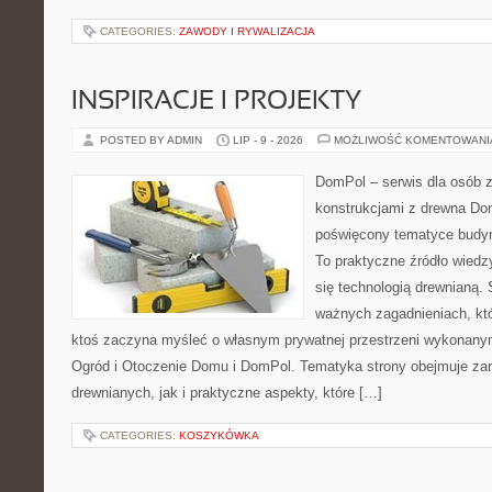
CATEGORIES:
ZAWODY I RYWALIZACJA
INSPIRACJE I PROJEKTY
POSTED BY ADMIN
LIP - 9 - 2026
MOŻLIWOŚĆ KOMENTOWAN
DomPol – serwis dla osób 
konstrukcjami z drewna Dom
poświęcony tematyce budyn
To praktyczne źródło wiedzy
się technologią drewnianą. 
ważnych zagadnieniach, któ
ktoś zaczyna myśleć o własnym prywatnej przestrzeni wykonan
Ogród i Otoczenie Domu i DomPol. Tematyka strony obejmuje z
drewnianych, jak i praktyczne aspekty, które […]
CATEGORIES:
KOSZYKÓWKA