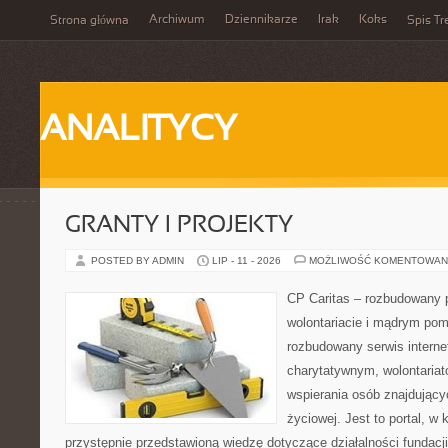
Archiwum
Dziennikarze
Irak
Koks
Strona główna
Spis Tr
ANALITYCY
GRANTY I PROJEKTY
POSTED BY ADMIN
LIP - 11 - 2026
MOŻLIWOŚĆ KOMENTOWAN
CP Caritas – rozbudowany p
wolontariacie i mądrym pom
rozbudowany serwis intern
charytatywnym, wolontaria
wspierania osób znajdującyc
życiowej. Jest to portal, 
przystępnie przedstawioną wiedzę dotyczące działalności fundacji