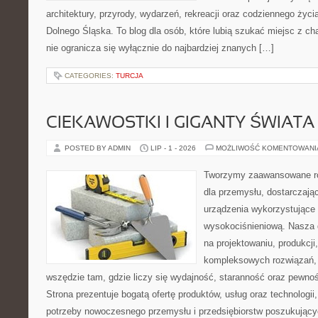
architektury, przyrody, wydarzeń, rekreacji oraz codziennego życ
Dolnego Śląska. To blog dla osób, które lubią szukać miejsc z 
nie ogranicza się wyłącznie do najbardziej znanych […]
CATEGORIES:
TURCJA
CIEKAWOSTKI I GIGANTY ŚWIATA
POSTED BY ADMIN
LIP - 1 - 2026
MOŻLIWOŚĆ KOMENTOWAN
Tworzymy zaawansowane ro
dla przemysłu, dostarczaj
urządzenia wykorzystujące 
wysokociśnieniową. Nasza d
na projektowaniu, produkcji
kompleksowych rozwiązań, 
wszędzie tam, gdzie liczy się wydajność, staranność oraz pewn
Strona prezentuje bogatą ofertę produktów, usług oraz technologii
potrzeby nowoczesnego przemysłu i przedsiębiorstw poszukując