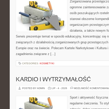
Zorganizowana przestępczoś
ogromne zainteresowanie za
osób poszukujących rzeteln
stanowi obszerne kompendi
organizacjom przestępczym
działania, a także nowym f
Serwis prezentuje temat w sposób edukacyjny, koncentrując się na
związanych z działalnością zorganizowanych grup przestępczych 
Europie oraz na świecie. Polecam Kartele Narkotykowe i Kultura i 
zagadnienia związane z […]
CATEGORIES:
KOSMETYKI
KARDIO I WYTRZYMAŁOŚĆ
POSTED BY ADMIN
LIP - 4 - 2026
MOŻLIWOŚĆ KOMENTOWAN
Sport i aktywność fizyczna 
regularne ćwiczenia. To sty