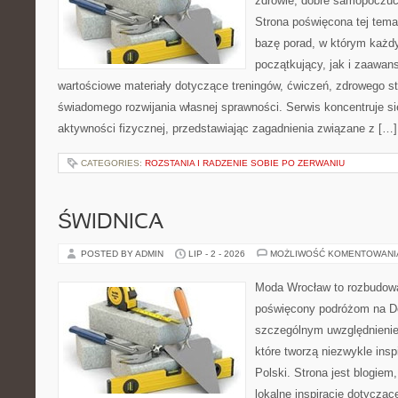
zdrowie, dobre samopoczuci
Strona poświęcona tej tem
bazę porad, w którym każdy
początkujący, jak i zaawa
wartościowe materiały dotyczące treningów, ćwiczeń, zdrowego st
świadomego rozwijania własnej sprawności. Serwis koncentruje s
aktywności fizycznej, przedstawiając zagadnienia związane z […]
CATEGORIES:
ROZSTANIA I RADZENIE SOBIE PO ZERWANIU
ŚWIDNICA
POSTED BY ADMIN
LIP - 2 - 2026
MOŻLIWOŚĆ KOMENTOWAN
Moda Wrocław to rozbudowa
poświęcony podróżom na D
szczególnym uwzględnienie
które tworzą niezwykle insp
Polski. Strona jest blogie
lokalne inspiracje dotyczące