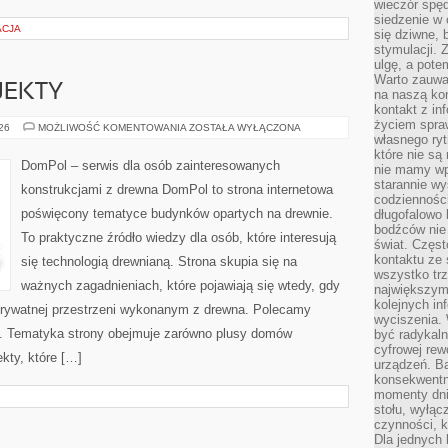
wieczór spę
siedzenie w 
ACJA
się dziwne, 
stymulacji.
ulgę, a pote
Warto zauważ
OJEKTY
na naszą kon
kontakt z in
życiem spraw
INSPIRACJE
026
MOŻLIWOŚĆ KOMENTOWANIA
ZOSTAŁA WYŁĄCZONA
I
własnego ry
PROJEKTY
które nie są
DomPol – serwis dla osób zainteresowanych
nie mamy wp
starannie w
konstrukcjami z drewna DomPol to strona internetowa
codzienności
poświęcony tematyce budynków opartych na drewnie.
długofalowo
bodźców nie
To praktyczne źródło wiedzy dla osób, które interesują
świat. Częs
kontaktu ze 
się technologią drewnianą. Strona skupia się na
wszystko tr
ważnych zagadnieniach, które pojawiają się wtedy, gdy
największym
kolejnych in
rywatnej przestrzeni wykonanym z drewna. Polecamy
wyciszenia.
. Tematyka strony obejmuje zarówno plusy domów
być radykaln
cyfrowej rew
kty, które […]
urządzeń. Ba
konsekwentn
momenty dnia
stołu, wyłąc
czynności, 
Dla jednych 