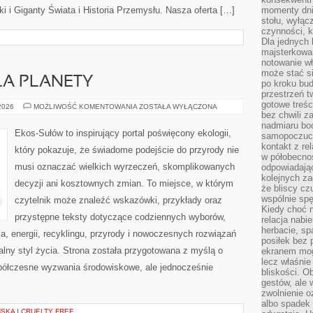
 i Giganty Świata i Historia Przemysłu. Nasza oferta […]
momenty dnia
stołu, wyłąc
czynności, 
Dla jednych 
majsterkowan
notowanie w
może stać si
LA PLANETY
po kroku bu
przestrzeń 
gotowe treśc
TECHNOLOGIE
 2026
MOŻLIWOŚĆ KOMENTOWANIA
ZOSTAŁA WYŁĄCZONA
DLA
bez chwili 
PLANETY
nadmiaru bo
Ekos-Sułów to inspirujący portal poświęcony ekologii,
samopoczuci
kontakt z re
który pokazuje, że świadome podejście do przyrody nie
w półobecnoś
musi oznaczać wielkich wyrzeczeń, skomplikowanych
odpowiadają
kolejnych za
decyzji ani kosztownych zmian. To miejsce, w którym
że bliscy cz
wspólnie spę
czytelnik może znaleźć wskazówki, przykłady oraz
Kiedy choć 
przystępne teksty dotyczące codziennych wyborów,
relacja nabi
herbacie, sp
, energii, recyklingu, przyrody i nowoczesnych rozwiązań
posiłek bez
alny styl życia. Strona została przygotowana z myślą o
ekranem mog
lecz właśnie
półczesne wyzwania środowiskowe, ale jednocześnie
bliskości. 
gestów, ale 
zwolnienie o
albo spadek
KA I CRUELTY FREE