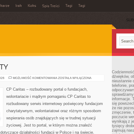
ikarze
Irak
Koks
Tagi
Tagi
Spis Treści
SUB
KTY
Codzienność
dźwięków, ob
GRANTY
2026
MOŻLIWOŚĆ KOMENTOWANIA
ZOSTAŁA WYŁĄCZONA
nieustannie 
I
PROJEKTY
telefonie, p
CP Caritas – rozbudowany portal o fundacjach,
odpoczywamy
sprawdzamy 
wolontariacie i mądrym pomaganiu CP Caritas to
informacje. T
się powszec
rozbudowany serwis internetowy poświęcony fundacjom
że nie pozos
charytatywnym, wolontariatowi oraz różnym sposobom
zmęczenie, t
poczucie we
wspierania osób znajdujących się w trudnej sytuacji
wynikają z j
życiowej. Jest to portal, w którym można znaleźć
tysięcy drob
zajmują nasz
dotyczące działalności fundacji w Polsce i na świecie,