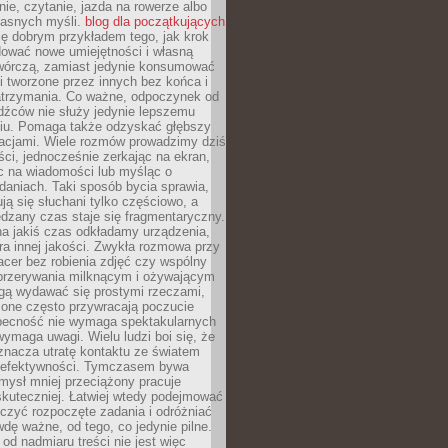
ie, czytanie, jazda na rowerze albo
łasnych myśli.
blog dla początkujących
ę dobrym przykładem tego, jak krok
dować nowe umiejętności i własną
twórczą, zamiast jedynie konsumować
i tworzone przez innych bez końca i
zatrzymania. Co ważne, odpoczynek od
dźców nie służy jedynie lepszemu
u. Pomaga także odzyskać głębszy
lacjami. Wiele rozmów prowadzimy dziś
ci, jednocześnie zerkając na ekran,
c na wiadomości lub myśląc o
daniach. Taki sposób bycia sprawia,
ują się słuchani tylko częściowo, a
dzany czas staje się fragmentaryczny.
na jakiś czas odkładamy urządzenia,
era innej jakości. Zwykła rozmowa przy
acer bez robienia zdjęć czy wspólny
 przerywania milknącym i ożywającym
ą wydawać się prostymi rzeczami,
 one często przywracają poczucie
Obecność nie wymaga spektakularnych
wymaga uwagi. Wielu ludzi boi się, że
znacza utratę kontaktu ze światem
 efektywności. Tymczasem bywa
mysł mniej przeciążony pracuje
 skuteczniej. Łatwiej wtedy podejmować
czyć rozpoczęte zadania i odróżniać
wdę ważne, od tego, co jedynie pilne.
d nadmiaru treści nie jest więc