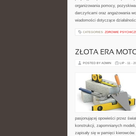
organizowania pomocy, pozyskiwan
darczyńcami oraz angażowania wol
wiadomości dotyczące działalnośc
CATEGORIES:
ZDROWIE PSYCHICZ
ZŁOTA ERA MOTO
POSTED BY ADMIN
LIP - 11 - 
pasjonującej opowieści przez świ
konstrukcji, zapomnianych modeli
zapisały się w pamięci kierowców.