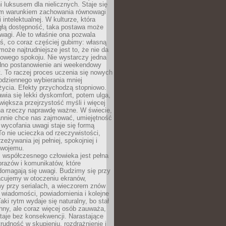
 luksusem dla nielicznych. Staje się
m warunkiem zachowania równowagi
 intelektualnej. W kulturze, która
ągłą dostępność, taka postawa może
agi. Ale to właśnie ona pozwala
ś, co coraz częściej gubimy: własną
oże najtrudniejsze jest to, że nie da
towego spokoju. Nie wystarczy jedna
edno postanowienie ani weekendowy
. To raczej proces uczenia się nowych
odziennego wybierania mniej
życia. Efekty przychodzą stopniowo.
awia się lekki dyskomfort, potem ulga,
iększa przejrzystość myśli i więcej
na rzeczy naprawdę ważne. W świecie,
annie chce nas zajmować, umiejętność
wycofania uwagi staje się formą
 To nie ucieczka od rzeczywistości,
zeżywania jej pełniej, spokojniej i
swojemu.
 współczesnego człowieka jest pełna
razów i komunikatów, które
domagają się uwagi. Budzimy się przy
racujemy w otoczeniu ekranów,
 przy serialach, a wieczorem znów
wiadomości, powiadomienia i kolejne
aki rytm wydaje się naturalny, bo stał
hny, ale coraz więcej osób zauważa,
taje bez konsekwencji. Narastające
rudność w skupieniu, rozdrażnienie i