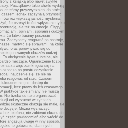
dzony z książką albo nawet zwykłe
ciszy. Początkowo takie chwile wydają
bo jesteśmy przyzwyczajeni do stałej
 Z czasem jednak zaczynają przynosić
m również większą jasność myślenia.
yć, że przesyt treści wpływa nie tylko
centrację, ale też na emocje. Ciągły
formacjami, opiniami, sporami i cudzym
ia, że łatwo tracimy poczucie
tmu. Zaczynamy reagować na nastroje,
 nasze, martwić się sprawami, na które
ływu, oraz porównywać się do
yselekcjonowanych obrazów cudzej
. To obciążenie bywa subtelne, ale
 bardzo męczące. Ograniczenie liczby
 oznacza więc zamknięcia się na
to oznacza po prostu odzyskanie
sobą i nauczenie się, że nie na
zeba reagować od razu. Czasem
 luksusem nie jest dostęp do
formacji, lecz prawo do ich czasowego
 W praktyce takie zmiany nie muszą
e. Nie trzeba od razu organizować
olucji ani wyrzucać wszystkich
rdziej skuteczne okazują się małe, ale
e decyzje. Można wyznaczyć
 bez telefonu, nie zabierać ekranu do
zyć część powiadomień albo wrócić do
które angażują uwagę w inny sposób.
będzie to gotowanie, dla innych