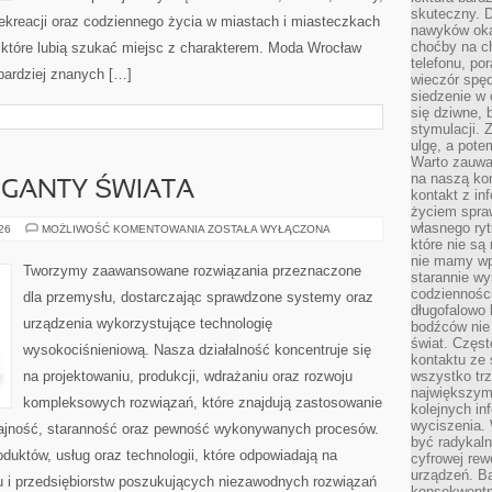
skuteczny. D
 rekreacji oraz codziennego życia w miastach i miasteczkach
nawyków oka
choćby na c
, które lubią szukać miejsc z charakterem. Moda Wrocław
telefonu, po
jbardziej znanych […]
wieczór spę
siedzenie w 
się dziwne, 
stymulacji.
ulgę, a pote
Warto zauważ
na naszą kon
GIGANTY ŚWIATA
kontakt z in
życiem spraw
własnego ry
CIEKAWOSTKI
026
MOŻLIWOŚĆ KOMENTOWANIA
ZOSTAŁA WYŁĄCZONA
I
które nie są
GIGANTY
nie mamy wp
ŚWIATA
Tworzymy zaawansowane rozwiązania przeznaczone
starannie w
codzienności
dla przemysłu, dostarczając sprawdzone systemy oraz
długofalowo
urządzenia wykorzystujące technologię
bodźców nie
świat. Częs
wysokociśnieniową. Nasza działalność koncentruje się
kontaktu ze 
na projektowaniu, produkcji, wdrażaniu oraz rozwoju
wszystko tr
największym
kompleksowych rozwiązań, które znajdują zastosowanie
kolejnych in
wyciszenia.
dajność, staranność oraz pewność wykonywanych procesów.
być radykaln
oduktów, usług oraz technologii, które odpowiadają na
cyfrowej rew
urządzeń. Ba
 i przedsiębiorstw poszukujących niezawodnych rozwiązań
konsekwentn