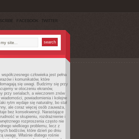
SCRIBE
FACEBOOK
TWITTER
 współczesnego człowieka jest pełna
razów i komunikatów, które
domagają się uwagi. Budzimy się przy
racujemy w otoczeniu ekranów,
 przy serialach, a wieczorem znów
wiadomości, powiadomienia i kolejne
aki rytm wydaje się naturalny, bo stał
hny, ale coraz więcej osób zauważa,
taje bez konsekwencji. Narastające
rudność w skupieniu, rozdrażnienie i
wnętrznego rozproszenia często nie
ednego wielkiego problemu, lecz z
nych bodźców, które dzień po dniu
ą uwagę. Właśnie dlatego rośnie