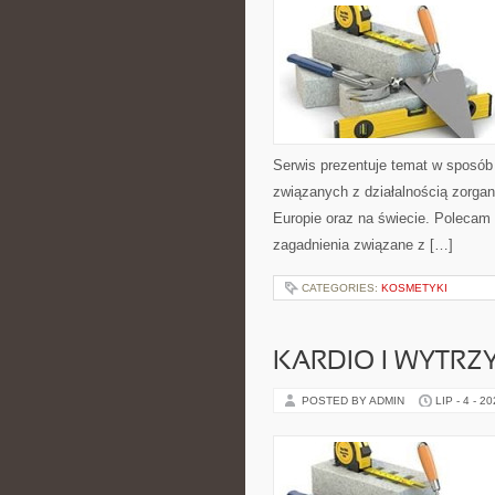
Serwis prezentuje temat w sposób 
związanych z działalnością zorga
Europie oraz na świecie. Polecam K
zagadnienia związane z […]
CATEGORIES:
KOSMETYKI
KARDIO I WYTR
POSTED BY ADMIN
LIP - 4 - 2