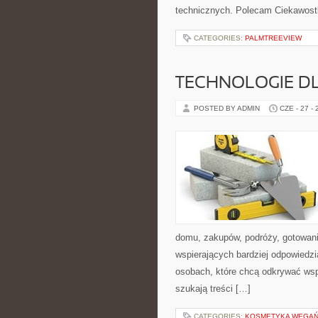
technicznych. Polecam Ciekawostki
CATEGORIES:
PALMTREEVIEW
TECHNOLOGIE D
POSTED BY ADMIN
CZE - 27 -
domu, zakupów, podróży, gotowania
wspierających bardziej odpowiedzi
osobach, które chcą odkrywać ws
szukają treści […]
CATEGORIES:
KOSMETYKA WEGAŃS