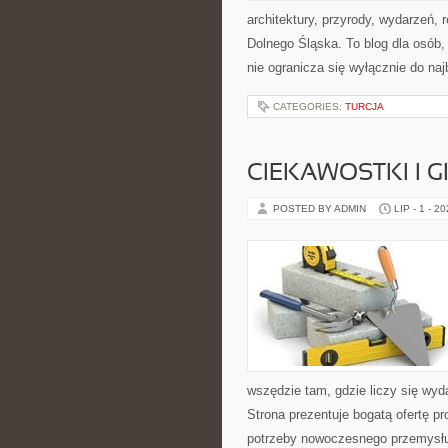
architektury, przyrody, wydarzeń,
Dolnego Śląska. To blog dla osób
nie ogranicza się wyłącznie do na
CATEGORIES:
TURCJA
CIEKAWOSTKI I 
POSTED BY ADMIN
LIP - 1 - 2
wszędzie tam, gdzie liczy się wy
Strona prezentuje bogatą ofertę pr
potrzeby nowoczesnego przemysłu