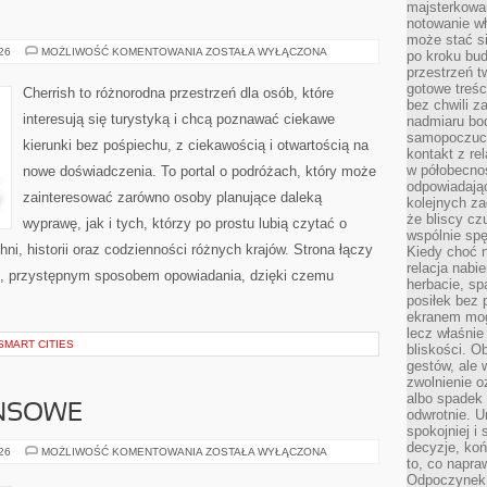
majsterkowan
notowanie w
może stać si
GRECJA
026
MOŻLIWOŚĆ KOMENTOWANIA
ZOSTAŁA WYŁĄCZONA
po kroku bu
przestrzeń 
gotowe treśc
Cherrish to różnorodna przestrzeń dla osób, które
bez chwili 
interesują się turystyką i chcą poznawać ciekawe
nadmiaru bo
samopoczuci
kierunki bez pośpiechu, z ciekawością i otwartością na
kontakt z re
w półobecnoś
nowe doświadczenia. To portal o podróżach, który może
odpowiadają
zainteresować zarówno osoby planujące daleką
kolejnych za
że bliscy cz
wyprawę, jak i tych, którzy po prostu lubią czytać o
wspólnie spę
hni, historii oraz codzienności różnych krajów. Strona łączy
Kiedy choć 
relacja nabi
m, przystępnym sposobem opowiadania, dzięki czemu
herbacie, sp
posiłek bez
ekranem mog
lecz właśnie
SMART CITIES
bliskości. 
gestów, ale 
zwolnienie o
albo spadek
ANSOWE
odwrotnie. U
spokojniej i
decyzje, koń
PODZIEMIE
026
MOŻLIWOŚĆ KOMENTOWANIA
ZOSTAŁA WYŁĄCZONA
to, co napra
FINANSOWE
Odpoczynek o