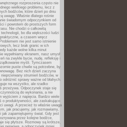
wnętrznego rozproszenia często nie
ednego wielkiego problemu, lecz z
nych bodźców, które dzień po dniu
ą uwagę. Właśnie dlatego rośnie
anie świadomym odpoczynkiem od
ści i powrotem do prostszych form
asu. Nie chodzi o całkowitą
 technologii, bo dla większości ludzi
iepraktyczne, a czasem wręcz
Problemem nie jest samo istnienie
rowych, lecz brak granic w ich
edy każde wolne kilka minut
ie wypełniamy ekranem, nasz umysł
zeń na zwykłe bycie, nudę, refleksję i
rządkowanie myśli. Tymczasem
ozornie puste chwile są potrzebne, by
wnowagę. Bez nich dzień zaczyna
 nieprzerwany strumień bodźców, w
no odróżnić sprawy ważne od błahych.
guje na wszystko, ale rzadko
ś przeżywa. Odpoczynek staje się
 czynnością do wykonania, a nie
 wyjściem z napięcia. Bardzo wiele
ś o produktywności, ale zaskakująco
ci uwagi. A przecież to właśnie uwaga
ym, jak pracujemy, jak rozmawiamy,
i jak zapamiętujemy świat. Gdy jest
rozrywana przez kolejne bodźce,
je się płytsze. Rozmowy są krótsze,
ziej nerwowa, a odpoczynek mniej