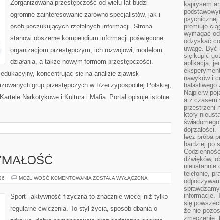
Zorganizowana przestępczość od wielu lat budzi
kaprysem ani
podstawowy
ogromne zainteresowanie zarówno specjalistów, jak i
psychicznej i
osób poszukujących rzetelnych informacji. Strona
premiuje ci
wymagać odw
stanowi obszerne kompendium informacji poświęcone
odzyskać co
uwagę. Być m
organizacjom przestępczym, ich rozwojowi, modelom
się kupić go
działania, a także nowym formom przestępczości.
aplikacja, j
eksperyment
edukacyjny, koncentrując się na analizie zjawisk
nawyków i c
nizowanych grup przestępczych w Rzeczypospolitej Polskiej,
hałaśliwego 
Najpierw poj
artele Narkotykowe i Kultura i Mafia. Portal opisuje istotne
a z czasem w
przestrzeni 
który nieust
świadomego 
dojrzałości.
lecz próba pr
bardziej po 
Codzienność
dźwięków, ob
ZYMAŁOŚĆ
nieustannie 
telefonie, p
KARDIO
026
MOŻLIWOŚĆ KOMENTOWANIA
ZOSTAŁA WYŁĄCZONA
odpoczywamy
I
sprawdzamy 
WYTRZYMAŁOŚĆ
informacje. T
Sport i aktywność fizyczna to znacznie więcej niż tylko
się powszec
regularne ćwiczenia. To styl życia, sposób dbania o
że nie pozos
zmęczenie, t