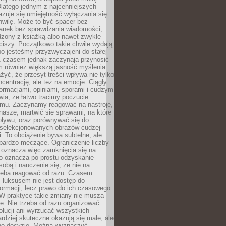
latego jednym z najcenniejszych
zuje się umiejętność wyłączania się
hwilę. Może to być spacer bez
ranek bez sprawdzania wiadomości,
dzony z książką albo nawet zwykłe
ciszy. Początkowo takie chwile wydają
bo jesteśmy przyzwyczajeni do stałej
 Z czasem jednak zaczynają przynosić
m również większą jasność myślenia.
yć, że przesyt treści wpływa nie tylko
centrację, ale też na emocje. Ciągły
formacjami, opiniami, sporami i cudzym
ia, że łatwo tracimy poczucie
tmu. Zaczynamy reagować na nastroje,
 nasze, martwić się sprawami, na które
ływu, oraz porównywać się do
yselekcjonowanych obrazów cudzej
. To obciążenie bywa subtelne, ale
 bardzo męczące. Ograniczenie liczby
 oznacza więc zamknięcia się na
to oznacza po prostu odzyskanie
sobą i nauczenie się, że nie na
zeba reagować od razu. Czasem
 luksusem nie jest dostęp do
formacji, lecz prawo do ich czasowego
 W praktyce takie zmiany nie muszą
e. Nie trzeba od razu organizować
olucji ani wyrzucać wszystkich
rdziej skuteczne okazują się małe, ale
e decyzje. Można wyznaczyć