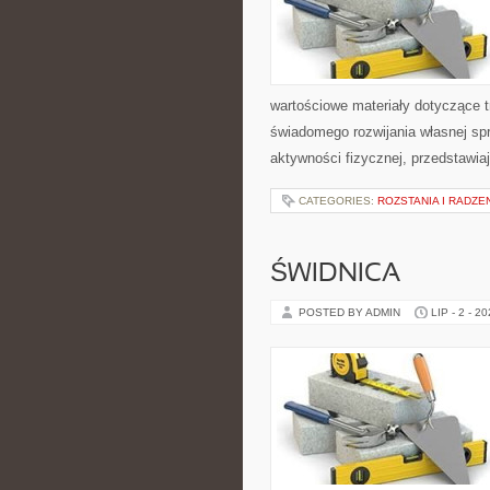
wartościowe materiały dotyczące t
świadomego rozwijania własnej sp
aktywności fizycznej, przedstawia
CATEGORIES:
ROZSTANIA I RADZE
ŚWIDNICA
POSTED BY ADMIN
LIP - 2 - 2