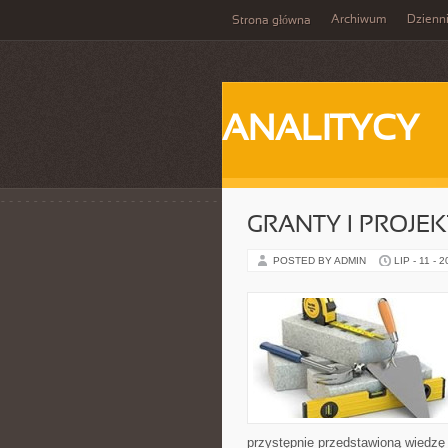
Archiwum
Dzienn
Strona główna
ANALITYCY
GRANTY I PROJE
POSTED BY ADMIN
LIP - 11 - 
przystępnie przedstawioną wiedzę 