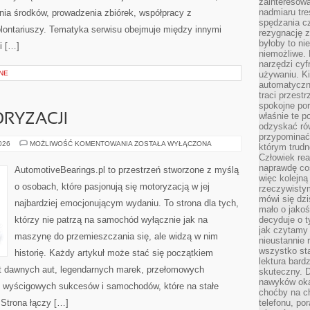
zainteresow
nadmiaru tre
ia środków, prowadzenia zbiórek, współpracy z
spędzania cz
ontariuszy. Tematyka serwisu obejmuje między innymi
rezygnację z
byłoby to n
i […]
niemożliwe. 
narzędzi cyf
NE
używaniu. Ki
automatyczn
traci przestr
spokojne po
właśnie te p
RYZACJI
odzyskać ró
przypominać
ZŁOTA
2026
MOŻLIWOŚĆ KOMENTOWANIA
ZOSTAŁA WYŁĄCZONA
którym trud
ERA
Człowiek rea
MOTORYZACJI
naprawdę co
AutomotiveBearings.pl to przestrzeń stworzone z myślą
więc kolejną
o osobach, które pasjonują się motoryzacją w jej
rzeczywistym
mówi się dzi
najbardziej emocjonującym wydaniu. To strona dla tych,
mało o jakoś
którzy nie patrzą na samochód wyłącznie jak na
decyduje o t
jak czytamy 
maszynę do przemieszczania się, ale widzą w nim
nieustannie 
wszystko sta
historię. Każdy artykuł może stać się początkiem
lektura bard
at dawnych aut, legendarnych marek, przełomowych
skuteczny. D
nawyków oka
, wyścigowych sukcesów i samochodów, które na stałe
choćby na c
 Strona łączy […]
telefonu, po