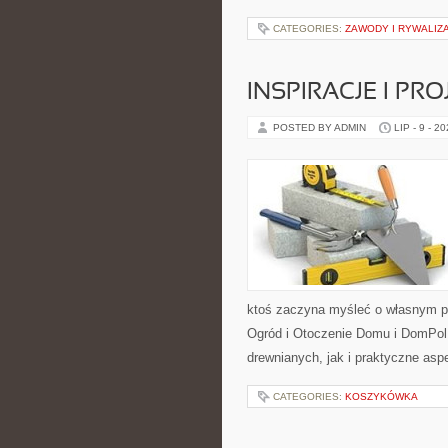
CATEGORIES:
ZAWODY I RYWALIZ
INSPIRACJE I PR
POSTED BY ADMIN
LIP - 9 - 2
ktoś zaczyna myśleć o własnym p
Ogród i Otoczenie Domu i DomPol
drewnianych, jak i praktyczne aspe
CATEGORIES:
KOSZYKÓWKA