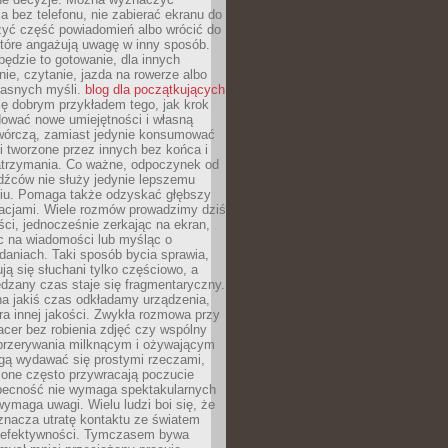
 bez telefonu, nie zabierać ekranu do
zyć część powiadomień albo wrócić do
które angażują uwagę w inny sposób.
będzie to gotowanie, dla innych
ie, czytanie, jazda na rowerze albo
łasnych myśli.
blog dla początkujących
ę dobrym przykładem tego, jak krok
dować nowe umiejętności i własną
twórczą, zamiast jedynie konsumować
i tworzone przez innych bez końca i
zatrzymania. Co ważne, odpoczynek od
dźców nie służy jedynie lepszemu
u. Pomaga także odzyskać głębszy
lacjami. Wiele rozmów prowadzimy dziś
ci, jednocześnie zerkając na ekran,
c na wiadomości lub myśląc o
daniach. Taki sposób bycia sprawia,
ują się słuchani tylko częściowo, a
dzany czas staje się fragmentaryczny.
na jakiś czas odkładamy urządzenia,
era innej jakości. Zwykła rozmowa przy
acer bez robienia zdjęć czy wspólny
 przerywania milknącym i ożywającym
ą wydawać się prostymi rzeczami,
 one często przywracają poczucie
Obecność nie wymaga spektakularnych
wymaga uwagi. Wielu ludzi boi się, że
znacza utratę kontaktu ze światem
 efektywności. Tymczasem bywa