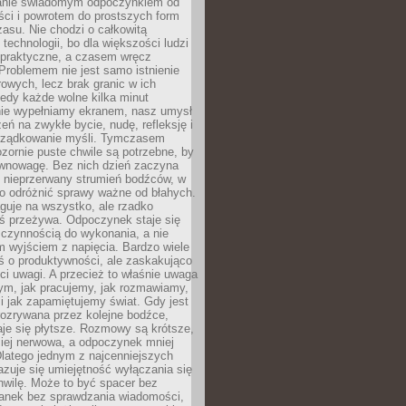
anie świadomym odpoczynkiem od
ści i powrotem do prostszych form
asu. Nie chodzi o całkowitą
 technologii, bo dla większości ludzi
iepraktyczne, a czasem wręcz
Problemem nie jest samo istnienie
rowych, lecz brak granic w ich
edy każde wolne kilka minut
ie wypełniamy ekranem, nasz umysł
zeń na zwykłe bycie, nudę, refleksję i
rządkowanie myśli. Tymczasem
ozornie puste chwile są potrzebne, by
wnowagę. Bez nich dzień zaczyna
 nieprzerwany strumień bodźców, w
no odróżnić sprawy ważne od błahych.
guje na wszystko, ale rzadko
ś przeżywa. Odpoczynek staje się
 czynnością do wykonania, a nie
 wyjściem z napięcia. Bardzo wiele
ś o produktywności, ale zaskakująco
ci uwagi. A przecież to właśnie uwaga
ym, jak pracujemy, jak rozmawiamy,
i jak zapamiętujemy świat. Gdy jest
rozrywana przez kolejne bodźce,
je się płytsze. Rozmowy są krótsze,
ziej nerwowa, a odpoczynek mniej
latego jednym z najcenniejszych
zuje się umiejętność wyłączania się
hwilę. Może to być spacer bez
ranek bez sprawdzania wiadomości,