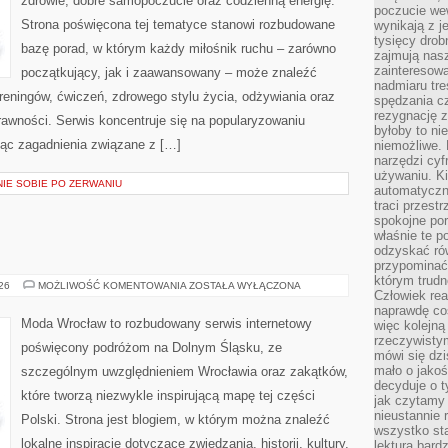
zdrowie, dobre samopoczucie oraz codzienną energię.
poczucie we
Strona poświęcona tej tematyce stanowi rozbudowane
wynikają z j
tysięcy drob
bazę porad, w którym każdy miłośnik ruchu – zarówno
zajmują nasz
zainteresow
początkujący, jak i zaawansowany – może znaleźć
nadmiaru tre
reningów, ćwiczeń, zdrowego stylu życia, odżywiania oraz
spędzania cz
rezygnację z
rawności. Serwis koncentruje się na popularyzowaniu
byłoby to n
jąc zagadnienia związane z […]
niemożliwe. 
narzędzi cyf
używaniu. Ki
NIE SOBIE PO ZERWANIU
automatyczn
traci przestr
spokojne po
właśnie te p
odzyskać ró
przypominać
którym trud
ŚWIDNICA
026
MOŻLIWOŚĆ KOMENTOWANIA
ZOSTAŁA WYŁĄCZONA
Człowiek rea
naprawdę co
Moda Wrocław to rozbudowany serwis internetowy
więc kolejną
rzeczywistym
poświęcony podróżom na Dolnym Śląsku, ze
mówi się dzi
mało o jakoś
szczególnym uwzględnieniem Wrocławia oraz zakątków,
decyduje o t
które tworzą niezwykle inspirującą mapę tej części
jak czytamy 
nieustannie 
Polski. Strona jest blogiem, w którym można znaleźć
wszystko sta
lokalne inspiracje dotyczące zwiedzania, historii, kultury,
lektura bard