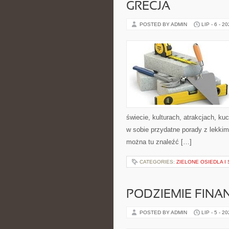
GRECJA
POSTED BY ADMIN
LIP - 6 - 2
świecie, kulturach, atrakcjach, kuc
w sobie przydatne porady z lekki
można tu znaleźć […]
CATEGORIES:
ZIELONE OSIEDLA I 
PODZIEMIE FIN
POSTED BY ADMIN
LIP - 5 - 2