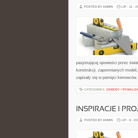
POSTED BY ADMIN
LIP - 11 - 
pasjonującej opowieści przez świ
konstrukcji, zapomnianych modeli
zapisały się w pamięci kierowców.
CATEGORIES:
ZAWODY I RYWALIZ
INSPIRACJE I PR
POSTED BY ADMIN
LIP - 9 - 2