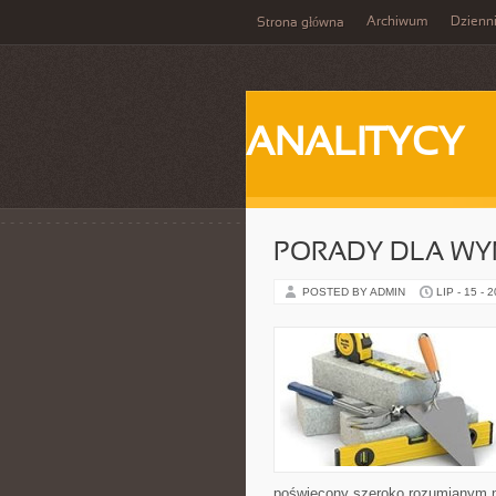
Archiwum
Dzienn
Strona główna
ANALITYCY
PORADY DLA WY
POSTED BY ADMIN
LIP - 15 - 
poświęcony szeroko rozumianym n