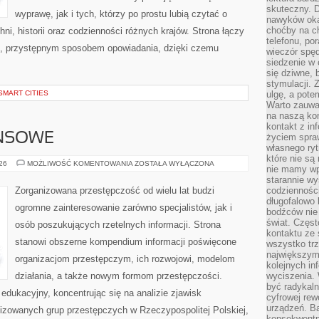
skuteczny. D
wyprawę, jak i tych, którzy po prostu lubią czytać o
nawyków oka
choćby na c
hni, historii oraz codzienności różnych krajów. Strona łączy
telefonu, po
m, przystępnym sposobem opowiadania, dzięki czemu
wieczór spę
siedzenie w 
się dziwne, 
stymulacji.
SMART CITIES
ulgę, a pote
Warto zauważ
na naszą kon
kontakt z in
ANSOWE
życiem spraw
własnego ry
które nie są
PODZIEMIE
026
MOŻLIWOŚĆ KOMENTOWANIA
ZOSTAŁA WYŁĄCZONA
nie mamy wp
FINANSOWE
starannie w
Zorganizowana przestępczość od wielu lat budzi
codzienności
długofalowo
ogromne zainteresowanie zarówno specjalistów, jak i
bodźców nie
świat. Częs
osób poszukujących rzetelnych informacji. Strona
kontaktu ze 
stanowi obszerne kompendium informacji poświęcone
wszystko tr
największym
organizacjom przestępczym, ich rozwojowi, modelom
kolejnych in
działania, a także nowym formom przestępczości.
wyciszenia.
być radykaln
edukacyjny, koncentrując się na analizie zjawisk
cyfrowej rew
urządzeń. Ba
nizowanych grup przestępczych w Rzeczypospolitej Polskiej,
konsekwentn