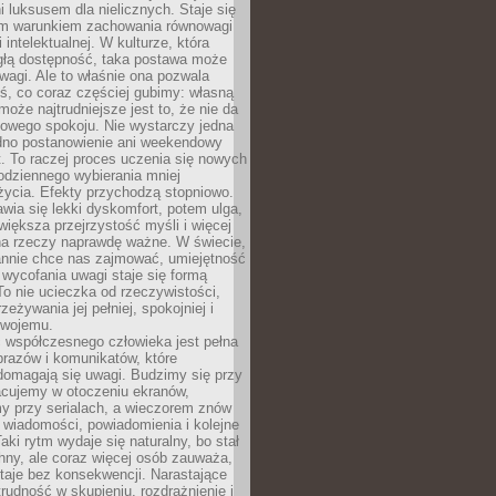
 luksusem dla nielicznych. Staje się
m warunkiem zachowania równowagi
 intelektualnej. W kulturze, która
ągłą dostępność, taka postawa może
agi. Ale to właśnie ona pozwala
ś, co coraz częściej gubimy: własną
oże najtrudniejsze jest to, że nie da
towego spokoju. Nie wystarczy jedna
edno postanowienie ani weekendowy
. To raczej proces uczenia się nowych
odziennego wybierania mniej
życia. Efekty przychodzą stopniowo.
awia się lekki dyskomfort, potem ulga,
iększa przejrzystość myśli i więcej
na rzeczy naprawdę ważne. W świecie,
annie chce nas zajmować, umiejętność
wycofania uwagi staje się formą
 To nie ucieczka od rzeczywistości,
zeżywania jej pełniej, spokojniej i
swojemu.
 współczesnego człowieka jest pełna
razów i komunikatów, które
domagają się uwagi. Budzimy się przy
racujemy w otoczeniu ekranów,
 przy serialach, a wieczorem znów
wiadomości, powiadomienia i kolejne
aki rytm wydaje się naturalny, bo stał
hny, ale coraz więcej osób zauważa,
taje bez konsekwencji. Narastające
rudność w skupieniu, rozdrażnienie i