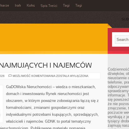
ikarze
Irak
Koks
Tagi
Tagi
Spis Treści
SUB
NAJMUJĄCYCH I NAJEMCÓW
Codzienność
dźwięków, ob
PORADY
2026
MOŻLIWOŚĆ KOMENTOWANIA
ZOSTAŁA WYŁĄCZONA
nieustannie 
DLA
telefonie, p
WYNAJMUJĄCYCH
I
odpoczywamy
GaDOMska Nieruchomości – wiedza o mieszkaniach,
NAJEMCÓW
sprawdzamy 
domach i inwestowaniu Rynek nieruchomości jest
informacje. T
się powszec
obszarem, w którym poważne zobowiązania łączą się z
że nie pozos
formalnościami, zmianami gospodarczymi oraz
zmęczenie, t
poczucie we
indywidualnymi potrzebami kupujących, sprzedających,
wynikają z j
tysięcy drob
właścicieli i najemców. GDNK to portal tematyczny
zajmują nasz
ieruchomościom. Publikowane materiały pomagają