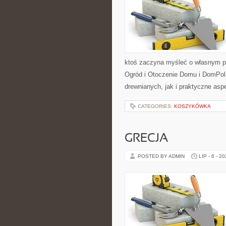
ktoś zaczyna myśleć o własnym p
Ogród i Otoczenie Domu i DomPol
drewnianych, jak i praktyczne aspe
CATEGORIES:
KOSZYKÓWKA
GRECJA
POSTED BY ADMIN
LIP - 6 - 2