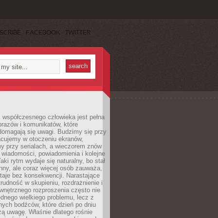
SCRIBE
FACEBOOK
TWITTER
 współczesnego człowieka jest pełna
razów i komunikatów, które
domagają się uwagi. Budzimy się przy
racujemy w otoczeniu ekranów,
 przy serialach, a wieczorem znów
wiadomości, powiadomienia i kolejne
aki rytm wydaje się naturalny, bo stał
hny, ale coraz więcej osób zauważa,
taje bez konsekwencji. Narastające
rudność w skupieniu, rozdrażnienie i
wnętrznego rozproszenia często nie
ednego wielkiego problemu, lecz z
nych bodźców, które dzień po dniu
ą uwagę. Właśnie dlatego rośnie