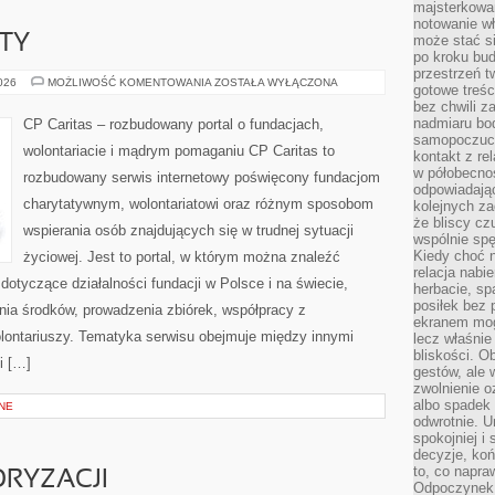
majsterkowan
notowanie w
KTY
może stać si
po kroku bu
przestrzeń 
GRANTY
2026
MOŻLIWOŚĆ KOMENTOWANIA
ZOSTAŁA WYŁĄCZONA
gotowe treśc
I
bez chwili 
PROJEKTY
nadmiaru bo
CP Caritas – rozbudowany portal o fundacjach,
samopoczuci
wolontariacie i mądrym pomaganiu CP Caritas to
kontakt z re
w półobecnoś
rozbudowany serwis internetowy poświęcony fundacjom
odpowiadają
charytatywnym, wolontariatowi oraz różnym sposobom
kolejnych za
że bliscy cz
wspierania osób znajdujących się w trudnej sytuacji
wspólnie spę
Kiedy choć 
życiowej. Jest to portal, w którym można znaleźć
relacja nabi
dotyczące działalności fundacji w Polsce i na świecie,
herbacie, sp
posiłek bez
ia środków, prowadzenia zbiórek, współpracy z
ekranem mog
ontariuszy. Tematyka serwisu obejmuje między innymi
lecz właśnie
bliskości. 
i […]
gestów, ale 
zwolnienie o
albo spadek
NE
odwrotnie. U
spokojniej i
decyzje, koń
to, co napra
RYZACJI
Odpoczynek o