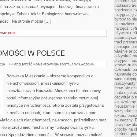
zainteresow
nadmiaru tre
ć na zakup, sprzedaż, wynajem, budowę i finansowanie
spędzania cz
rspektyw. Zobacz także Ekologiczne budownictwo i
rezygnację z
byłoby to n
homości. Na stronie można […]
niemożliwe. 
narzędzi cyf
używaniu. Ki
OWIE KONI
automatyczn
traci przestr
spokojne po
właśnie te p
OMOŚCI W POLSCE
odzyskać ró
przypominać
RYNEK
2026
MOŻLIWOŚĆ KOMENTOWANIA
ZOSTAŁA WYŁĄCZONA
którym trud
NIERUCHOMOŚCI
Człowiek rea
W
naprawdę co
POLSCE
Borawska Mieszkania – obszerne kompendium o
więc kolejną
nieruchomościach, mieszkaniach i rynku
rzeczywistym
mówi się dzi
mieszkaniowym Borawska Mieszkania to internetowy
mało o jakoś
decyduje o t
portal informacyjny poświęcony szeroko rozumianej
jak czytamy 
tematyce nieruchomości. Strona została przygotowana
nieustannie 
wszystko sta
z myślą o osobach, które interesują się wynajmem
lektura bard
, właścicielach nieruchomości, najemcach, pośrednikach oraz
skuteczny. D
nawyków oka
 lepiej zrozumieć mechanizmy funkcjonowania rynku.
choćby na c
telefonu, po
pno i Sprzedaż Nieruchomości. W serwisie można znaleźć