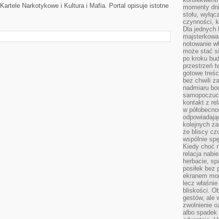
artele Narkotykowe i Kultura i Mafia. Portal opisuje istotne
momenty dnia
stołu, wyłąc
czynności, 
Dla jednych 
majsterkowan
notowanie w
może stać si
po kroku bu
przestrzeń 
gotowe treśc
bez chwili 
nadmiaru bo
samopoczuci
kontakt z re
w półobecnoś
odpowiadają
kolejnych za
że bliscy cz
wspólnie spę
Kiedy choć 
relacja nabi
herbacie, sp
posiłek bez
ekranem mog
lecz właśnie
bliskości. 
gestów, ale 
zwolnienie o
albo spadek