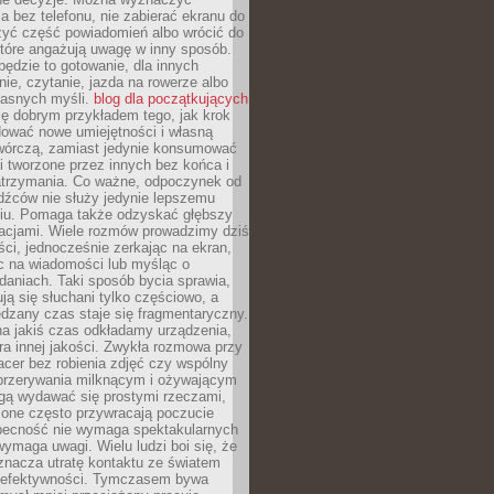
 bez telefonu, nie zabierać ekranu do
zyć część powiadomień albo wrócić do
które angażują uwagę w inny sposób.
będzie to gotowanie, dla innych
ie, czytanie, jazda na rowerze albo
łasnych myśli.
blog dla początkujących
ę dobrym przykładem tego, jak krok
dować nowe umiejętności i własną
twórczą, zamiast jedynie konsumować
i tworzone przez innych bez końca i
zatrzymania. Co ważne, odpoczynek od
dźców nie służy jedynie lepszemu
u. Pomaga także odzyskać głębszy
lacjami. Wiele rozmów prowadzimy dziś
ci, jednocześnie zerkając na ekran,
c na wiadomości lub myśląc o
daniach. Taki sposób bycia sprawia,
ują się słuchani tylko częściowo, a
dzany czas staje się fragmentaryczny.
na jakiś czas odkładamy urządzenia,
era innej jakości. Zwykła rozmowa przy
acer bez robienia zdjęć czy wspólny
 przerywania milknącym i ożywającym
ą wydawać się prostymi rzeczami,
 one często przywracają poczucie
Obecność nie wymaga spektakularnych
wymaga uwagi. Wielu ludzi boi się, że
znacza utratę kontaktu ze światem
 efektywności. Tymczasem bywa