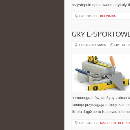
przystępnie opracowane artykuły
CATEGORIES:
KULINARIA
GRY E-SPORTOW
POSTED BY ADMIN
LIP - 13 - 
harmonogramów, drużyny zatrudnia
turnieje przyciągają miliony zain
Strefa. LigiSportu to serwis int
CATEGORIES:
NAJLEPSZE RESTAU