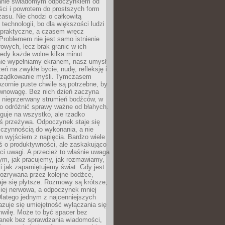
anie świadomym odpoczynkiem od
ści i powrotem do prostszych form
asu. Nie chodzi o całkowitą
 technologii, bo dla większości ludzi
iepraktyczne, a czasem wręcz
Problemem nie jest samo istnienie
rowych, lecz brak granic w ich
edy każde wolne kilka minut
ie wypełniamy ekranem, nasz umysł
zeń na zwykłe bycie, nudę, refleksję i
rządkowanie myśli. Tymczasem
ozornie puste chwile są potrzebne, by
wnowagę. Bez nich dzień zaczyna
 nieprzerwany strumień bodźców, w
no odróżnić sprawy ważne od błahych.
guje na wszystko, ale rzadko
ś przeżywa. Odpoczynek staje się
 czynnością do wykonania, a nie
 wyjściem z napięcia. Bardzo wiele
ś o produktywności, ale zaskakująco
ci uwagi. A przecież to właśnie uwaga
ym, jak pracujemy, jak rozmawiamy,
i jak zapamiętujemy świat. Gdy jest
rozrywana przez kolejne bodźce,
je się płytsze. Rozmowy są krótsze,
ziej nerwowa, a odpoczynek mniej
latego jednym z najcenniejszych
zuje się umiejętność wyłączania się
hwilę. Może to być spacer bez
ranek bez sprawdzania wiadomości,