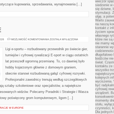
wieczór spę
 dotyczące kupowania, sprzedawania, wynajmowania […]
siedzenie w 
się dziwne, 
stymulacji.
ulgę, a pote
Warto zauważ
na naszą kon
kontakt z in
E
życiem spraw
własnego ry
które nie są
GRY
2026
MOŻLIWOŚĆ KOMENTOWANIA
ZOSTAŁA WYŁĄCZONA
E-
nie mamy wp
SPORTOWE
starannie w
Ligi e-sportu – rozbudowany przewodnik po świecie gier,
codzienności
długofalowo
turniejów i cyfrowej rywalizacji E-sport w ciągu ostatnich
bodźców nie
lat przeszedł ogromną przemianę. To, co dawniej było
świat. Częs
kontaktu ze 
hobby kojarzonym głównie z domowym graniem,
wszystko tr
obecnie stanowi rozbudowaną gałąź cyfrowej rozrywki.
największym
kolejnych in
Profesjonalni zawodnicy trenują według szczegółowych
wyciszenia.
być radykaln
ją sztaby szkoleniowe oraz specjalistów, a największe
cyfrowej rew
teresowanych widzów. Polecamy Poradniki i Strategie i Wasza
urządzeń. Ba
konsekwentn
ernetowy poświęcony grom komputerowym, ligom […]
momenty dnia
stołu, wyłąc
czynności, 
RACJE W EUROPIE
Dla jednych 