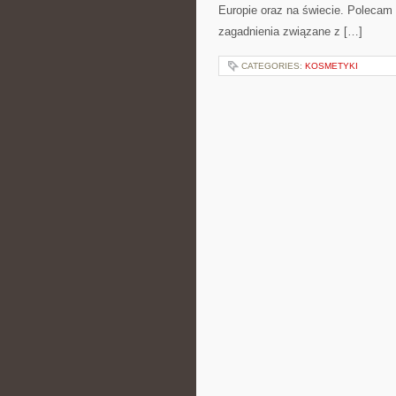
Europie oraz na świecie. Polecam K
zagadnienia związane z […]
CATEGORIES:
KOSMETYKI