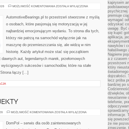
kaprysem ani
ZŁOTA
2026
MOŻLIWOŚĆ KOMENTOWANIA
ZOSTAŁA WYŁĄCZONA
podstawowy
ERA
psychicznej i
MOTORYZACJI
premiuje ci
AutomotiveBearings.pl to przestrzeń stworzone z myślą
wymagać odw
o osobach, które pasjonują się motoryzacją w jej
odzyskać co
uwagę. Być m
najbardziej emocjonującym wydaniu. To strona dla tych,
się kupić go
aplikacja, j
którzy nie patrzą na samochód wyłącznie jak na
eksperyment
maszynę do przemieszczania się, ale widzą w nim
nawyków i c
hałaśliwego 
historię. Każdy artykuł może stać się początkiem
Najpierw poj
at dawnych aut, legendarnych marek, przełomowych
a z czasem w
przestrzeni 
, wyścigowych sukcesów i samochodów, które na stałe
który nieust
świadomego 
 Strona łączy […]
dojrzałości.
lecz próba pr
ACJA
bardziej po 
Codzienność
dźwięków, ob
nieustannie 
OJEKTY
telefonie, p
odpoczywamy
sprawdzamy 
INSPIRACJE
026
MOŻLIWOŚĆ KOMENTOWANIA
ZOSTAŁA WYŁĄCZONA
informacje. T
I
PROJEKTY
się powszec
DomPol – serwis dla osób zainteresowanych
że nie pozos
zmęczenie, t