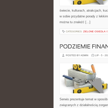
świecie, kulturach, atrakcjach, kuc
w sobie przydatne porady z lekki
można tu znaleźć […]
CATEGORIES:
ZIELONE OSIEDLA I 
PODZIEMIE FIN
POSTED BY ADMIN
LIP - 5 - 2
Serwis prezentuje temat w sposób 
związanych z działalnością zorga