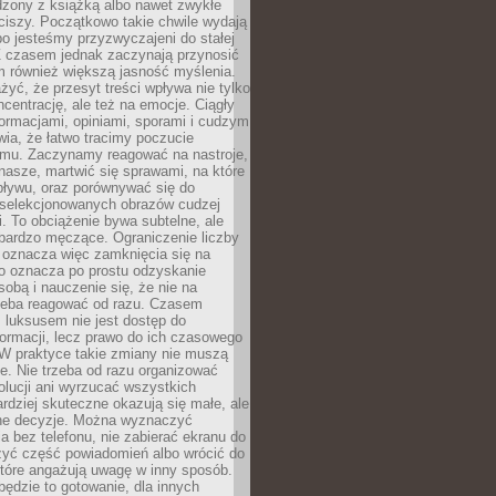
dzony z książką albo nawet zwykłe
ciszy. Początkowo takie chwile wydają
bo jesteśmy przyzwyczajeni do stałej
 Z czasem jednak zaczynają przynosić
m również większą jasność myślenia.
yć, że przesyt treści wpływa nie tylko
centrację, ale też na emocje. Ciągły
formacjami, opiniami, sporami i cudzym
ia, że łatwo tracimy poczucie
tmu. Zaczynamy reagować na nastroje,
 nasze, martwić się sprawami, na które
ływu, oraz porównywać się do
yselekcjonowanych obrazów cudzej
. To obciążenie bywa subtelne, ale
 bardzo męczące. Ograniczenie liczby
 oznacza więc zamknięcia się na
to oznacza po prostu odzyskanie
sobą i nauczenie się, że nie na
zeba reagować od razu. Czasem
 luksusem nie jest dostęp do
formacji, lecz prawo do ich czasowego
 W praktyce takie zmiany nie muszą
e. Nie trzeba od razu organizować
olucji ani wyrzucać wszystkich
rdziej skuteczne okazują się małe, ale
e decyzje. Można wyznaczyć
 bez telefonu, nie zabierać ekranu do
zyć część powiadomień albo wrócić do
które angażują uwagę w inny sposób.
będzie to gotowanie, dla innych