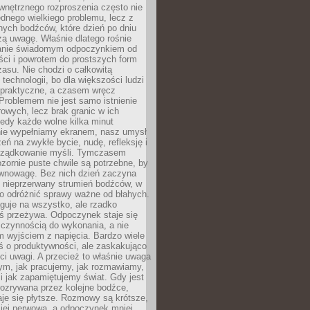
wnętrznego rozproszenia często nie
ednego wielkiego problemu, lecz z
nych bodźców, które dzień po dniu
ą uwagę. Właśnie dlatego rośnie
anie świadomym odpoczynkiem od
ści i powrotem do prostszych form
asu. Nie chodzi o całkowitą
 technologii, bo dla większości ludzi
iepraktyczne, a czasem wręcz
Problemem nie jest samo istnienie
rowych, lecz brak granic w ich
edy każde wolne kilka minut
ie wypełniamy ekranem, nasz umysł
zeń na zwykłe bycie, nudę, refleksję i
rządkowanie myśli. Tymczasem
ozornie puste chwile są potrzebne, by
wnowagę. Bez nich dzień zaczyna
 nieprzerwany strumień bodźców, w
no odróżnić sprawy ważne od błahych.
guje na wszystko, ale rzadko
ś przeżywa. Odpoczynek staje się
 czynnością do wykonania, a nie
 wyjściem z napięcia. Bardzo wiele
ś o produktywności, ale zaskakująco
ci uwagi. A przecież to właśnie uwaga
ym, jak pracujemy, jak rozmawiamy,
i jak zapamiętujemy świat. Gdy jest
rozrywana przez kolejne bodźce,
je się płytsze. Rozmowy są krótsze,
ziej nerwowa, a odpoczynek mniej