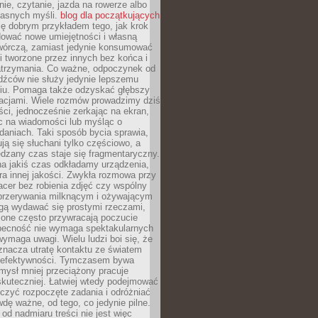
ie, czytanie, jazda na rowerze albo
łasnych myśli.
blog dla początkujących
ę dobrym przykładem tego, jak krok
dować nowe umiejętności i własną
twórczą, zamiast jedynie konsumować
i tworzone przez innych bez końca i
zatrzymania. Co ważne, odpoczynek od
dźców nie służy jedynie lepszemu
u. Pomaga także odzyskać głębszy
lacjami. Wiele rozmów prowadzimy dziś
ci, jednocześnie zerkając na ekran,
c na wiadomości lub myśląc o
daniach. Taki sposób bycia sprawia,
ują się słuchani tylko częściowo, a
dzany czas staje się fragmentaryczny.
na jakiś czas odkładamy urządzenia,
era innej jakości. Zwykła rozmowa przy
acer bez robienia zdjęć czy wspólny
 przerywania milknącym i ożywającym
ą wydawać się prostymi rzeczami,
 one często przywracają poczucie
Obecność nie wymaga spektakularnych
wymaga uwagi. Wielu ludzi boi się, że
znacza utratę kontaktu ze światem
 efektywności. Tymczasem bywa
mysł mniej przeciążony pracuje
 skuteczniej. Łatwiej wtedy podejmować
czyć rozpoczęte zadania i odróżniać
wdę ważne, od tego, co jedynie pilne.
d nadmiaru treści nie jest więc