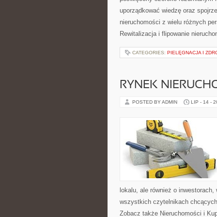
uporządkować wiedzę oraz spojrze
nieruchomości z wielu różnych pe
Rewitalizacja i flipowanie nieruc
CATEGORIES:
PIELĘGNACJA I ZDR
RYNEK NIERUCH
POSTED BY ADMIN
LIP - 14 - 
lokalu, ale również o inwestorach
wszystkich czytelnikach chcących
Zobacz także Nieruchomości i Ku