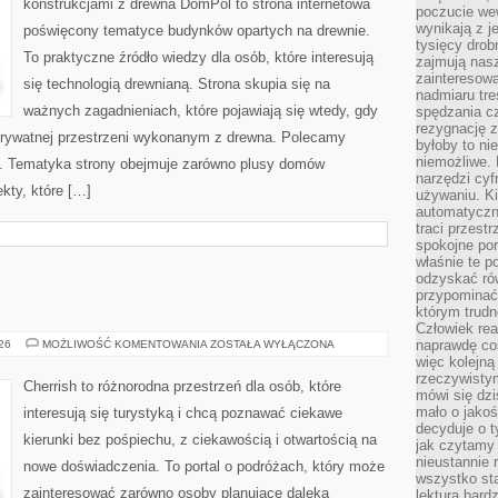
konstrukcjami z drewna DomPol to strona internetowa
poczucie we
wynikają z j
poświęcony tematyce budynków opartych na drewnie.
tysięcy drob
To praktyczne źródło wiedzy dla osób, które interesują
zajmują nasz
zainteresow
się technologią drewnianą. Strona skupia się na
nadmiaru tre
ważnych zagadnieniach, które pojawiają się wtedy, gdy
spędzania cz
rezygnację z
rywatnej przestrzeni wykonanym z drewna. Polecamy
byłoby to n
niemożliwe. 
. Tematyka strony obejmuje zarówno plusy domów
narzędzi cyf
kty, które […]
używaniu. Ki
automatyczn
traci przestr
spokojne po
właśnie te p
odzyskać ró
przypominać
którym trud
Człowiek rea
GRECJA
naprawdę co
026
MOŻLIWOŚĆ KOMENTOWANIA
ZOSTAŁA WYŁĄCZONA
więc kolejną
rzeczywistym
Cherrish to różnorodna przestrzeń dla osób, które
mówi się dzi
mało o jakoś
interesują się turystyką i chcą poznawać ciekawe
decyduje o t
kierunki bez pośpiechu, z ciekawością i otwartością na
jak czytamy 
nieustannie 
nowe doświadczenia. To portal o podróżach, który może
wszystko sta
zainteresować zarówno osoby planujące daleką
lektura bard