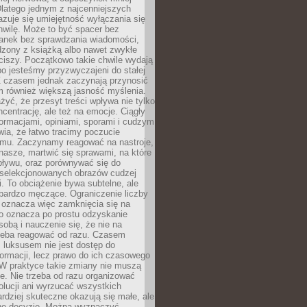
latego jednym z najcenniejszych
zuje się umiejętność wyłączania się
hwilę. Może to być spacer bez
ranek bez sprawdzania wiadomości,
dzony z książką albo nawet zwykłe
ciszy. Początkowo takie chwile wydają
bo jesteśmy przyzwyczajeni do stałej
 Z czasem jednak zaczynają przynosić
m również większą jasność myślenia.
yć, że przesyt treści wpływa nie tylko
centrację, ale też na emocje. Ciągły
formacjami, opiniami, sporami i cudzym
ia, że łatwo tracimy poczucie
tmu. Zaczynamy reagować na nastroje,
 nasze, martwić się sprawami, na które
ływu, oraz porównywać się do
yselekcjonowanych obrazów cudzej
. To obciążenie bywa subtelne, ale
 bardzo męczące. Ograniczenie liczby
 oznacza więc zamknięcia się na
to oznacza po prostu odzyskanie
sobą i nauczenie się, że nie na
zeba reagować od razu. Czasem
 luksusem nie jest dostęp do
formacji, lecz prawo do ich czasowego
 W praktyce takie zmiany nie muszą
e. Nie trzeba od razu organizować
olucji ani wyrzucać wszystkich
rdziej skuteczne okazują się małe, ale
e decyzje. Można wyznaczyć