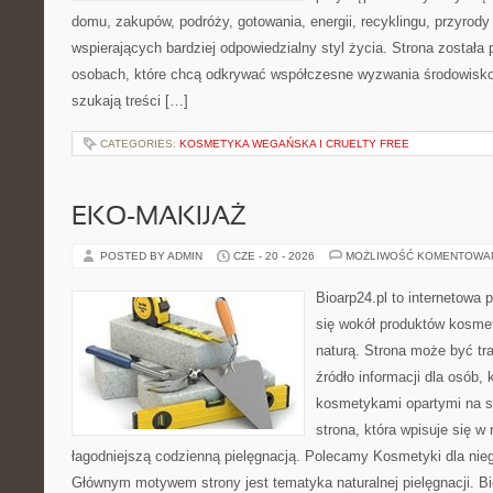
domu, zakupów, podróży, gotowania, energii, recyklingu, przyrod
wspierających bardziej odpowiedzialny styl życia. Strona została
osobach, które chcą odkrywać współczesne wyzwania środowisko
szukają treści […]
CATEGORIES:
KOSMETYKA WEGAŃSKA I CRUELTY FREE
EKO-MAKIJAŻ
POSTED BY ADMIN
CZE - 20 - 2026
MOŻLIWOŚĆ KOMENTOWA
Bioarp24.pl to internetowa 
się wokół produktów kosme
naturą. Strona może być tr
źródło informacji dla osób, k
kosmetykami opartymi na sk
strona, która wpisuje się w
łagodniejszą codzienną pielęgnacją. Polecamy Kosmetyki dla nieg
Głównym motywem strony jest tematyka naturalnej pielęgnacji. B