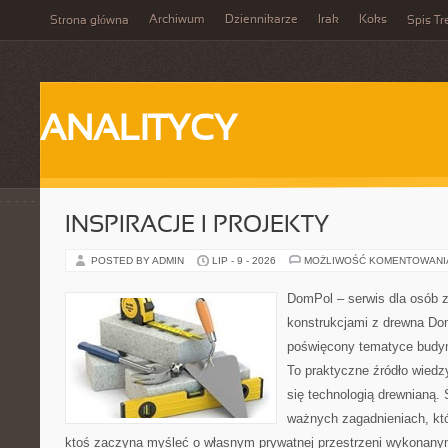
Archiwum
Dziennikarze
Irak
Koks
Strona główna
Spis Tr
ANALITYCY
INSPIRACJE I PROJEKTY
POSTED BY ADMIN
LIP - 9 - 2026
MOŻLIWOŚĆ KOMENTOWAN
DomPol – serwis dla osób 
konstrukcjami z drewna Dom
poświęcony tematyce budyn
To praktyczne źródło wiedzy
się technologią drewnianą. 
ważnych zagadnieniach, któ
ktoś zaczyna myśleć o własnym prywatnej przestrzeni wykonan