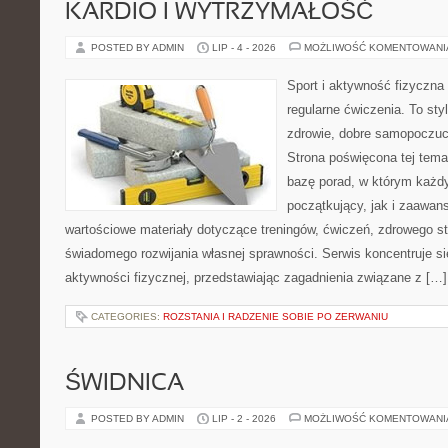
KARDIO I WYTRZYMAŁOŚĆ
POSTED BY ADMIN
LIP - 4 - 2026
MOŻLIWOŚĆ KOMENTOWAN
Sport i aktywność fizyczna 
regularne ćwiczenia. To sty
zdrowie, dobre samopoczuci
Strona poświęcona tej tem
bazę porad, w którym każdy
początkujący, jak i zaawa
wartościowe materiały dotyczące treningów, ćwiczeń, zdrowego st
świadomego rozwijania własnej sprawności. Serwis koncentruje s
aktywności fizycznej, przedstawiając zagadnienia związane z […]
CATEGORIES:
ROZSTANIA I RADZENIE SOBIE PO ZERWANIU
ŚWIDNICA
POSTED BY ADMIN
LIP - 2 - 2026
MOŻLIWOŚĆ KOMENTOWAN