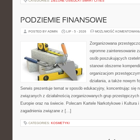
CATEGORIES:
ZIELONE OSIEDLA I SMART CITIES
PODZIEMIE FINANSOWE
POSTED BY ADMIN
LIP - 5 - 2026
MOŻLIWOŚĆ KOMENTOWAN
Zorganizowana przestępczoś
ogromne zainteresowanie za
osób poszukujących rzeteln
stanowi obszerne kompendi
organizacjom przestępczym
działania, a także nowym f
Serwis prezentuje temat w sposób edukacyjny, koncentrując się na
związanych z działalnością zorganizowanych grup przestępczych 
Europie oraz na świecie. Polecam Kartele Narkotykowe i Kultura i 
zagadnienia związane z […]
CATEGORIES:
KOSMETYKI