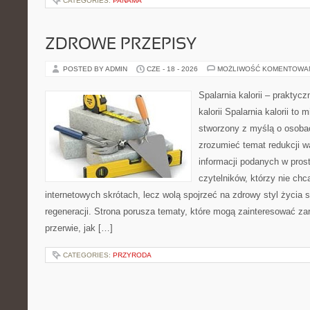
CATEGORIES:
PANAMA
ZDROWE PRZEPISY
POSTED BY ADMIN
CZE - 18 - 2026
MOŻLIWOŚĆ KOMENTOWA
Spalarnia kalorii – praktyc
kalorii Spalarnia kalorii to 
stworzony z myślą o osobac
zrozumieć temat redukcji w
informacji podanych w pros
czytelników, którzy nie chc
internetowych skrótach, lecz wolą spojrzeć na zdrowy styl życia 
regeneracji. Strona porusza tematy, które mogą zainteresować z
przerwie, jak […]
CATEGORIES:
PRZYRODA