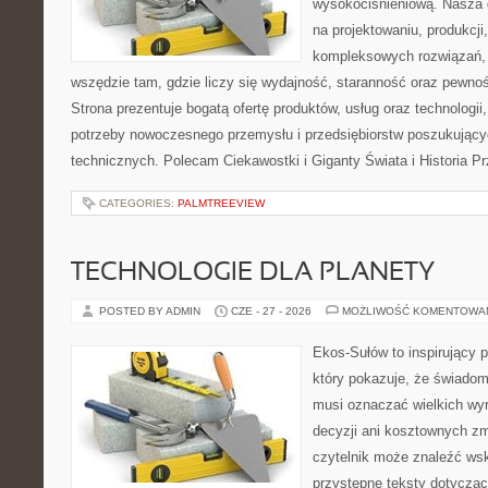
wysokociśnieniową. Nasza d
na projektowaniu, produkcji
kompleksowych rozwiązań, 
wszędzie tam, gdzie liczy się wydajność, staranność oraz pewn
Strona prezentuje bogatą ofertę produktów, usług oraz technologii
potrzeby nowoczesnego przemysłu i przedsiębiorstw poszukując
technicznych. Polecam Ciekawostki i Giganty Świata i Historia P
CATEGORIES:
PALMTREEVIEW
TECHNOLOGIE DLA PLANETY
POSTED BY ADMIN
CZE - 27 - 2026
MOŻLIWOŚĆ KOMENTOWA
Ekos-Sułów to inspirujący p
który pokazuje, że świadom
musi oznaczać wielkich wy
decyzji ani kosztownych zm
czytelnik może znaleźć wsk
przystępne teksty dotyczą