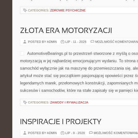
CATEGORIES:
ZDROWIE PSYCHICZNE
ZŁOTA ERA MOTORYZACJI
POSTED BY ADMIN
LIP - 11 - 2026
MOŻLIWOŚĆ KOMENTOWAN
AutomotiveBearings.pl to przestrzeń stworzone z myślą o oso
motoryzacją w jej najbardziej emocjonującym wydaniu. To strona d
samochód wyłącznie jak na maszynę do przemieszczania się, ale 
artykuł może stać się początkiem pasjonującej opowieści przez ś
legendarnych marek, przełomowych konstrukcji, zapomnianych m
sukcesów i samochodów, które na stałe zapisały się w pamięci k
CATEGORIES:
ZAWODY I RYWALIZACJA
INSPIRACJE I PROJEKTY
POSTED BY ADMIN
LIP - 9 - 2026
MOŻLIWOŚĆ KOMENTOWAN