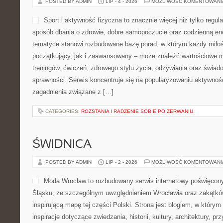
POSTED BY ADMIN
LIP - 4 - 2026
MOŻLIWOŚĆ KOMENTOWAN
Sport i aktywność fizyczna to znacznie więcej niż tylko regula
sposób dbania o zdrowie, dobre samopoczucie oraz codzienną ene
tematyce stanowi rozbudowane bazę porad, w którym każdy miłoś
początkujący, jak i zaawansowany – może znaleźć wartościowe m
treningów, ćwiczeń, zdrowego stylu życia, odżywiania oraz świad
sprawności. Serwis koncentruje się na popularyzowaniu aktywnośc
zagadnienia związane z […]
CATEGORIES:
ROZSTANIA I RADZENIE SOBIE PO ZERWANIU
ŚWIDNICA
POSTED BY ADMIN
LIP - 2 - 2026
MOŻLIWOŚĆ KOMENTOWAN
Moda Wrocław to rozbudowany serwis internetowy poświęco
Śląsku, ze szczególnym uwzględnieniem Wrocławia oraz zakątków
inspirującą mapę tej części Polski. Strona jest blogiem, w który
inspiracje dotyczące zwiedzania, historii, kultury, architektury, pr