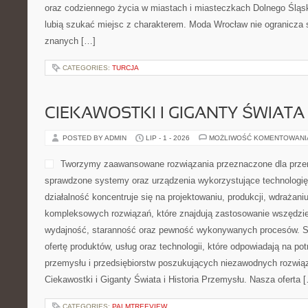
oraz codziennego życia w miastach i miasteczkach Dolnego Śląska
lubią szukać miejsc z charakterem. Moda Wrocław nie ogranicza s
znanych […]
CATEGORIES:
TURCJA
CIEKAWOSTKI I GIGANTY ŚWIATA
POSTED BY ADMIN
LIP - 1 - 2026
MOŻLIWOŚĆ KOMENTOWAN
Tworzymy zaawansowane rozwiązania przeznaczone dla przem
sprawdzone systemy oraz urządzenia wykorzystujące technologi
działalność koncentruje się na projektowaniu, produkcji, wdrażani
kompleksowych rozwiązań, które znajdują zastosowanie wszędzie 
wydajność, staranność oraz pewność wykonywanych procesów. St
ofertę produktów, usług oraz technologii, które odpowiadają na 
przemysłu i przedsiębiorstw poszukujących niezawodnych rozwi
Ciekawostki i Giganty Świata i Historia Przemysłu. Nasza oferta 
CATEGORIES:
PALMTREEVIEW