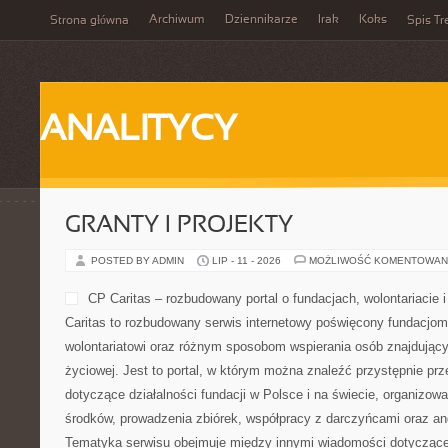
Archiwum
Dziennikarze
Irak
Koks
Strona główna
Spis Tr
ANALITYCY
GRANTY I PROJEKTY
POSTED BY ADMIN
LIP - 11 - 2026
MOŻLIWOŚĆ KOMENTOWAN
CP Caritas – rozbudowany portal o fundacjach, wolontariaci
Caritas to rozbudowany serwis internetowy poświęcony fundacjo
wolontariatowi oraz różnym sposobom wspierania osób znajdującyc
życiowej. Jest to portal, w którym można znaleźć przystępnie pr
dotyczące działalności fundacji w Polsce i na świecie, organizo
środków, prowadzenia zbiórek, współpracy z darczyńcami oraz an
Tematyka serwisu obejmuje między innymi wiadomości dotyczące 