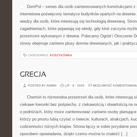
DomPol – serwis dla osób zainteresowanych konstrukcjami z
internetowa poświęcony tematyce budynków opartych na drewnie.
wiedzy dla osób, które interesują się technologią drewnianą. Str
zagadnieniach, które pojawiają się wtedy, gdy ktoś zaczyna myś
przestrzeni wykonanym z drewna. Polecamy Ogród i Otoczenie 
strony obejmuje zarówno plusy domów drewnianych, jak i praktyc
CATEGORIES:
KOSZYKÓWKA
GRECJA
POSTED BY ADMIN
LIP - 6 - 2026
MOŻLIWOŚĆ KOMENTOWAN
Cherrish to różnorodna przestrzeń dla osób, które interesują 
ciekawe kierunki bez pośpiechu, z ciekawością i otwartością na n
o podróżach, który może zainteresować zarówno osoby planujące 
którzy po prostu lubią czytać o świecie, kulturach, atrakcjach, kuch
codzienności różnych krajów. Strona łączy w sobie przydatne po
sposobem opowiadania, dzięki czemu można tu znaleźć […]