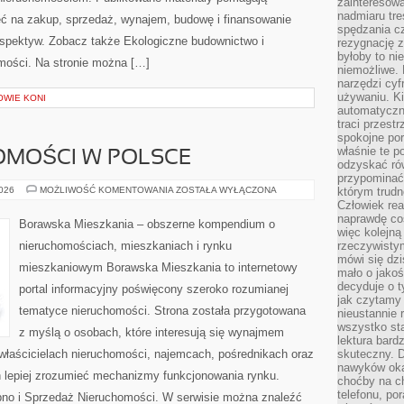
zainteresow
nadmiaru tre
ć na zakup, sprzedaż, wynajem, budowę i finansowanie
spędzania cz
rspektyw. Zobacz także Ekologiczne budownictwo i
rezygnację z
byłoby to n
homości. Na stronie można […]
niemożliwe. 
narzędzi cyf
używaniu. Ki
OWIE KONI
automatyczn
traci przestr
spokojne po
właśnie te p
OMOŚCI W POLSCE
odzyskać ró
przypominać
RYNEK
2026
MOŻLIWOŚĆ KOMENTOWANIA
ZOSTAŁA WYŁĄCZONA
którym trud
NIERUCHOMOŚCI
Człowiek rea
W
naprawdę co
POLSCE
Borawska Mieszkania – obszerne kompendium o
więc kolejną
nieruchomościach, mieszkaniach i rynku
rzeczywistym
mówi się dzi
mieszkaniowym Borawska Mieszkania to internetowy
mało o jakoś
decyduje o t
portal informacyjny poświęcony szeroko rozumianej
jak czytamy 
tematyce nieruchomości. Strona została przygotowana
nieustannie 
wszystko sta
z myślą o osobach, które interesują się wynajmem
lektura bard
, właścicielach nieruchomości, najemcach, pośrednikach oraz
skuteczny. D
nawyków oka
 lepiej zrozumieć mechanizmy funkcjonowania rynku.
choćby na c
telefonu, po
pno i Sprzedaż Nieruchomości. W serwisie można znaleźć