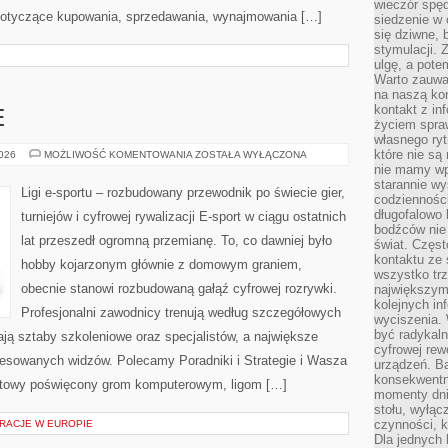
wieczór spę
 dotyczące kupowania, sprzedawania, wynajmowania […]
siedzenie w 
się dziwne, 
stymulacji.
ulgę, a pote
Warto zauważ
na naszą kon
kontakt z in
E
życiem spraw
własnego ry
które nie są
GRY
2026
MOŻLIWOŚĆ KOMENTOWANIA
ZOSTAŁA WYŁĄCZONA
E-
nie mamy wp
SPORTOWE
starannie w
Ligi e-sportu – rozbudowany przewodnik po świecie gier,
codzienności
długofalowo
turniejów i cyfrowej rywalizacji E-sport w ciągu ostatnich
bodźców nie
lat przeszedł ogromną przemianę. To, co dawniej było
świat. Częs
kontaktu ze 
hobby kojarzonym głównie z domowym graniem,
wszystko tr
obecnie stanowi rozbudowaną gałąź cyfrowej rozrywki.
największym
kolejnych in
Profesjonalni zawodnicy trenują według szczegółowych
wyciszenia.
być radykaln
ją sztaby szkoleniowe oraz specjalistów, a największe
cyfrowej rew
teresowanych widzów. Polecamy Poradniki i Strategie i Wasza
urządzeń. Ba
konsekwentn
ernetowy poświęcony grom komputerowym, ligom […]
momenty dnia
stołu, wyłąc
czynności, 
RACJE W EUROPIE
Dla jednych 