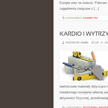
Europie oraz na świecie. Polecam K
zagadnienia związane z […]
CATEGORIES:
KOSMETYKI
KARDIO I WYTR
POSTED BY ADMIN
LIP - 4 - 2
wartościowe materiały dotyczące t
świadomego rozwijania własnej sp
aktywności fizycznej, przedstawia
CATEGORIES:
ROZSTANIA I RADZE