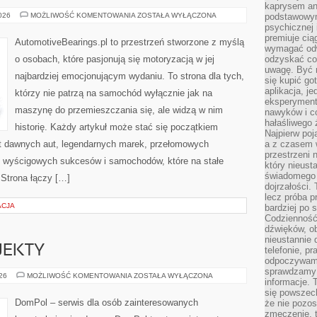
kaprysem ani
ZŁOTA
2026
MOŻLIWOŚĆ KOMENTOWANIA
ZOSTAŁA WYŁĄCZONA
podstawowy
ERA
psychicznej i
MOTORYZACJI
premiuje ci
AutomotiveBearings.pl to przestrzeń stworzone z myślą
wymagać odw
o osobach, które pasjonują się motoryzacją w jej
odzyskać co
uwagę. Być m
najbardziej emocjonującym wydaniu. To strona dla tych,
się kupić go
aplikacja, j
którzy nie patrzą na samochód wyłącznie jak na
eksperyment
maszynę do przemieszczania się, ale widzą w nim
nawyków i c
hałaśliwego 
historię. Każdy artykuł może stać się początkiem
Najpierw poj
at dawnych aut, legendarnych marek, przełomowych
a z czasem w
przestrzeni 
, wyścigowych sukcesów i samochodów, które na stałe
który nieust
świadomego 
 Strona łączy […]
dojrzałości.
lecz próba pr
ACJA
bardziej po 
Codzienność
dźwięków, ob
nieustannie 
OJEKTY
telefonie, p
odpoczywamy
sprawdzamy 
INSPIRACJE
026
MOŻLIWOŚĆ KOMENTOWANIA
ZOSTAŁA WYŁĄCZONA
informacje. T
I
PROJEKTY
się powszec
DomPol – serwis dla osób zainteresowanych
że nie pozos
zmęczenie, t