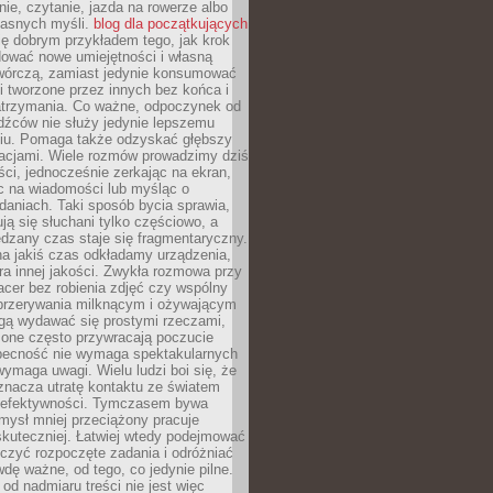
ie, czytanie, jazda na rowerze albo
łasnych myśli.
blog dla początkujących
ę dobrym przykładem tego, jak krok
dować nowe umiejętności i własną
twórczą, zamiast jedynie konsumować
i tworzone przez innych bez końca i
zatrzymania. Co ważne, odpoczynek od
dźców nie służy jedynie lepszemu
u. Pomaga także odzyskać głębszy
lacjami. Wiele rozmów prowadzimy dziś
ci, jednocześnie zerkając na ekran,
c na wiadomości lub myśląc o
daniach. Taki sposób bycia sprawia,
ują się słuchani tylko częściowo, a
dzany czas staje się fragmentaryczny.
na jakiś czas odkładamy urządzenia,
era innej jakości. Zwykła rozmowa przy
acer bez robienia zdjęć czy wspólny
 przerywania milknącym i ożywającym
ą wydawać się prostymi rzeczami,
 one często przywracają poczucie
Obecność nie wymaga spektakularnych
wymaga uwagi. Wielu ludzi boi się, że
znacza utratę kontaktu ze światem
 efektywności. Tymczasem bywa
mysł mniej przeciążony pracuje
 skuteczniej. Łatwiej wtedy podejmować
czyć rozpoczęte zadania i odróżniać
wdę ważne, od tego, co jedynie pilne.
d nadmiaru treści nie jest więc