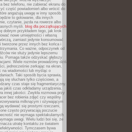
 bez telefonu, nie zabierać ekranu do
zyć część powiadomień albo wrócić do
które angażują uwagę w inny sposób.
będzie to gotowanie, dla innych
ie, czytanie, jazda na rowerze albo
łasnych myśli.
blog dla początkujących
ę dobrym przykładem tego, jak krok
dować nowe umiejętności i własną
twórczą, zamiast jedynie konsumować
i tworzone przez innych bez końca i
zatrzymania. Co ważne, odpoczynek od
dźców nie służy jedynie lepszemu
u. Pomaga także odzyskać głębszy
lacjami. Wiele rozmów prowadzimy dziś
ci, jednocześnie zerkając na ekran,
c na wiadomości lub myśląc o
daniach. Taki sposób bycia sprawia,
ują się słuchani tylko częściowo, a
dzany czas staje się fragmentaryczny.
na jakiś czas odkładamy urządzenia,
era innej jakości. Zwykła rozmowa przy
acer bez robienia zdjęć czy wspólny
 przerywania milknącym i ożywającym
ą wydawać się prostymi rzeczami,
 one często przywracają poczucie
Obecność nie wymaga spektakularnych
wymaga uwagi. Wielu ludzi boi się, że
znacza utratę kontaktu ze światem
 efektywności. Tymczasem bywa