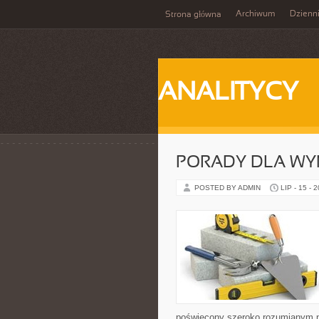
Archiwum
Dzienn
Strona główna
ANALITYCY
PORADY DLA WY
POSTED BY ADMIN
LIP - 15 - 
poświęcony szeroko rozumianym n