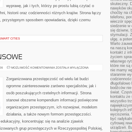
skuteczny. D
wyprawę, jak i tych, którzy po prostu lubią czytać o
nawyków oka
choćby na c
hni, historii oraz codzienności różnych krajów. Strona łączy
telefonu, po
m, przystępnym sposobem opowiadania, dzięki czemu
wieczór spę
siedzenie w 
się dziwne, 
stymulacji.
SMART CITIES
ulgę, a pote
Warto zauważ
na naszą kon
kontakt z in
ANSOWE
życiem spraw
własnego ry
które nie są
PODZIEMIE
026
MOŻLIWOŚĆ KOMENTOWANIA
ZOSTAŁA WYŁĄCZONA
nie mamy wp
FINANSOWE
starannie w
Zorganizowana przestępczość od wielu lat budzi
codzienności
długofalowo
ogromne zainteresowanie zarówno specjalistów, jak i
bodźców nie
świat. Częs
osób poszukujących rzetelnych informacji. Strona
kontaktu ze 
stanowi obszerne kompendium informacji poświęcone
wszystko tr
największym
organizacjom przestępczym, ich rozwojowi, modelom
kolejnych in
działania, a także nowym formom przestępczości.
wyciszenia.
być radykaln
edukacyjny, koncentrując się na analizie zjawisk
cyfrowej rew
urządzeń. Ba
nizowanych grup przestępczych w Rzeczypospolitej Polskiej,
konsekwentn