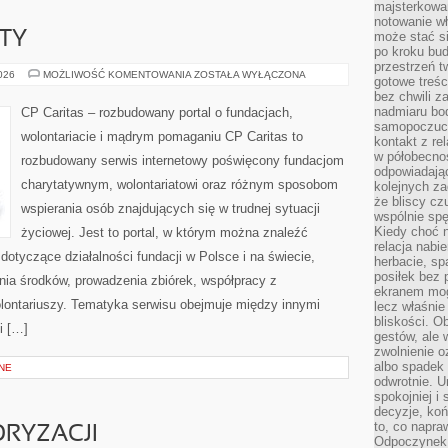
majsterkowan
notowanie w
KTY
może stać si
po kroku bu
przestrzeń 
GRANTY
2026
MOŻLIWOŚĆ KOMENTOWANIA
ZOSTAŁA WYŁĄCZONA
gotowe treśc
I
bez chwili 
PROJEKTY
nadmiaru bo
CP Caritas – rozbudowany portal o fundacjach,
samopoczuci
wolontariacie i mądrym pomaganiu CP Caritas to
kontakt z re
w półobecnoś
rozbudowany serwis internetowy poświęcony fundacjom
odpowiadają
charytatywnym, wolontariatowi oraz różnym sposobom
kolejnych za
że bliscy cz
wspierania osób znajdujących się w trudnej sytuacji
wspólnie spę
Kiedy choć 
życiowej. Jest to portal, w którym można znaleźć
relacja nabi
dotyczące działalności fundacji w Polsce i na świecie,
herbacie, sp
posiłek bez
ia środków, prowadzenia zbiórek, współpracy z
ekranem mog
ontariuszy. Tematyka serwisu obejmuje między innymi
lecz właśnie
bliskości. 
i […]
gestów, ale 
zwolnienie o
albo spadek
NE
odwrotnie. U
spokojniej i
decyzje, koń
to, co napra
RYZACJI
Odpoczynek o