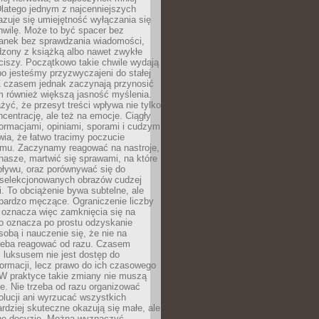
latego jednym z najcenniejszych
zuje się umiejętność wyłączania się
hwilę. Może to być spacer bez
ranek bez sprawdzania wiadomości,
dzony z książką albo nawet zwykłe
ciszy. Początkowo takie chwile wydają
bo jesteśmy przyzwyczajeni do stałej
 Z czasem jednak zaczynają przynosić
m również większą jasność myślenia.
yć, że przesyt treści wpływa nie tylko
centrację, ale też na emocje. Ciągły
formacjami, opiniami, sporami i cudzym
ia, że łatwo tracimy poczucie
tmu. Zaczynamy reagować na nastroje,
 nasze, martwić się sprawami, na które
ływu, oraz porównywać się do
yselekcjonowanych obrazów cudzej
. To obciążenie bywa subtelne, ale
 bardzo męczące. Ograniczenie liczby
 oznacza więc zamknięcia się na
to oznacza po prostu odzyskanie
sobą i nauczenie się, że nie na
zeba reagować od razu. Czasem
 luksusem nie jest dostęp do
formacji, lecz prawo do ich czasowego
 W praktyce takie zmiany nie muszą
e. Nie trzeba od razu organizować
olucji ani wyrzucać wszystkich
rdziej skuteczne okazują się małe, ale
e decyzje. Można wyznaczyć