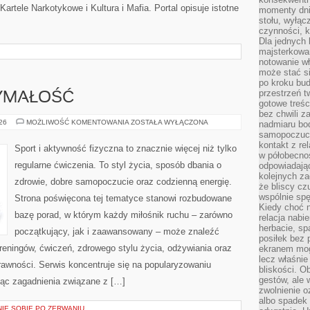
artele Narkotykowe i Kultura i Mafia. Portal opisuje istotne
momenty dnia
stołu, wyłąc
czynności, 
Dla jednych 
majsterkowan
notowanie w
może stać si
po kroku bu
przestrzeń 
ZYMAŁOŚĆ
gotowe treśc
bez chwili 
KARDIO
026
MOŻLIWOŚĆ KOMENTOWANIA
ZOSTAŁA WYŁĄCZONA
nadmiaru bo
I
samopoczuci
WYTRZYMAŁOŚĆ
kontakt z re
Sport i aktywność fizyczna to znacznie więcej niż tylko
w półobecnoś
regularne ćwiczenia. To styl życia, sposób dbania o
odpowiadają
kolejnych za
zdrowie, dobre samopoczucie oraz codzienną energię.
że bliscy cz
wspólnie spę
Strona poświęcona tej tematyce stanowi rozbudowane
Kiedy choć 
bazę porad, w którym każdy miłośnik ruchu – zarówno
relacja nabi
herbacie, sp
początkujący, jak i zaawansowany – może znaleźć
posiłek bez
reningów, ćwiczeń, zdrowego stylu życia, odżywiania oraz
ekranem mog
lecz właśnie
rawności. Serwis koncentruje się na popularyzowaniu
bliskości. 
gestów, ale 
jąc zagadnienia związane z […]
zwolnienie o
albo spadek
NIE SOBIE PO ZERWANIU