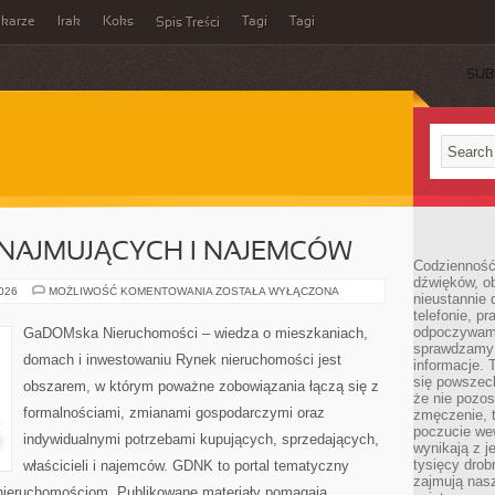
ikarze
Irak
Koks
Tagi
Tagi
Spis Treści
SUB
NAJMUJĄCYCH I NAJEMCÓW
Codzienność
dźwięków, ob
PORADY
2026
MOŻLIWOŚĆ KOMENTOWANIA
ZOSTAŁA WYŁĄCZONA
nieustannie 
DLA
telefonie, p
WYNAJMUJĄCYCH
I
odpoczywamy
GaDOMska Nieruchomości – wiedza o mieszkaniach,
NAJEMCÓW
sprawdzamy 
domach i inwestowaniu Rynek nieruchomości jest
informacje. T
się powszec
obszarem, w którym poważne zobowiązania łączą się z
że nie pozos
formalnościami, zmianami gospodarczymi oraz
zmęczenie, t
poczucie we
indywidualnymi potrzebami kupujących, sprzedających,
wynikają z j
tysięcy drob
właścicieli i najemców. GDNK to portal tematyczny
zajmują nasz
ieruchomościom. Publikowane materiały pomagają