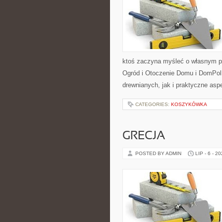
ktoś zaczyna myśleć o własnym p
Ogród i Otoczenie Domu i DomPol
drewnianych, jak i praktyczne aspe
CATEGORIES:
KOSZYKÓWKA
GRECJA
POSTED BY ADMIN
LIP - 6 - 2