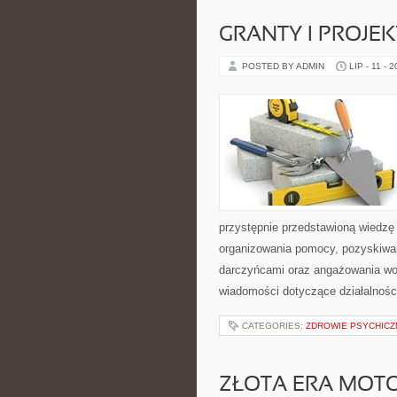
GRANTY I PROJE
POSTED BY ADMIN
LIP - 11 - 
przystępnie przedstawioną wiedzę 
organizowania pomocy, pozyskiwan
darczyńcami oraz angażowania wol
wiadomości dotyczące działalnośc
CATEGORIES:
ZDROWIE PSYCHICZ
ZŁOTA ERA MOTO