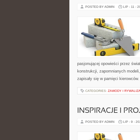
POSTED BY ADMIN
LIP - 11 - 
pasjonującej opowieści przez świ
konstrukcji, zapomnianych modeli
zapisały się w pamięci kierowców.
CATEGORIES:
ZAWODY I RYWALIZ
INSPIRACJE I PR
POSTED BY ADMIN
LIP - 9 - 2