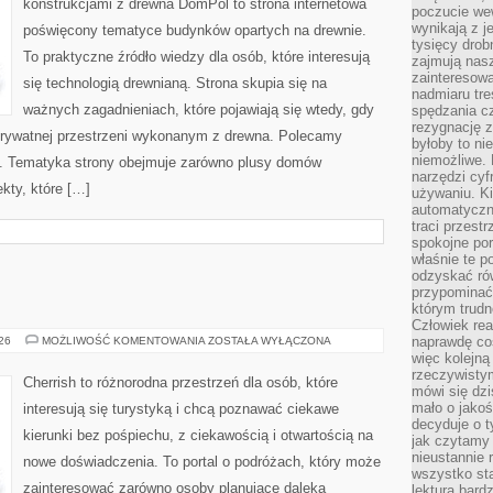
konstrukcjami z drewna DomPol to strona internetowa
poczucie we
wynikają z j
poświęcony tematyce budynków opartych na drewnie.
tysięcy drob
To praktyczne źródło wiedzy dla osób, które interesują
zajmują nasz
zainteresow
się technologią drewnianą. Strona skupia się na
nadmiaru tre
ważnych zagadnieniach, które pojawiają się wtedy, gdy
spędzania cz
rezygnację z
rywatnej przestrzeni wykonanym z drewna. Polecamy
byłoby to n
niemożliwe. 
. Tematyka strony obejmuje zarówno plusy domów
narzędzi cyf
kty, które […]
używaniu. Ki
automatyczn
traci przestr
spokojne po
właśnie te p
odzyskać ró
przypominać
którym trud
Człowiek rea
GRECJA
naprawdę co
026
MOŻLIWOŚĆ KOMENTOWANIA
ZOSTAŁA WYŁĄCZONA
więc kolejną
rzeczywistym
Cherrish to różnorodna przestrzeń dla osób, które
mówi się dzi
mało o jakoś
interesują się turystyką i chcą poznawać ciekawe
decyduje o t
kierunki bez pośpiechu, z ciekawością i otwartością na
jak czytamy 
nieustannie 
nowe doświadczenia. To portal o podróżach, który może
wszystko sta
zainteresować zarówno osoby planujące daleką
lektura bard