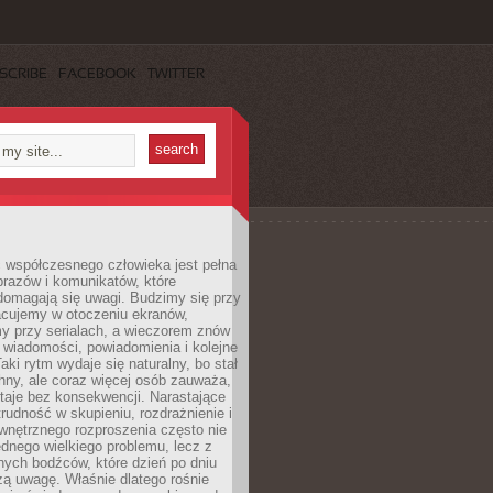
SCRIBE
FACEBOOK
TWITTER
 współczesnego człowieka jest pełna
razów i komunikatów, które
domagają się uwagi. Budzimy się przy
racujemy w otoczeniu ekranów,
 przy serialach, a wieczorem znów
wiadomości, powiadomienia i kolejne
aki rytm wydaje się naturalny, bo stał
hny, ale coraz więcej osób zauważa,
taje bez konsekwencji. Narastające
rudność w skupieniu, rozdrażnienie i
wnętrznego rozproszenia często nie
ednego wielkiego problemu, lecz z
nych bodźców, które dzień po dniu
ą uwagę. Właśnie dlatego rośnie