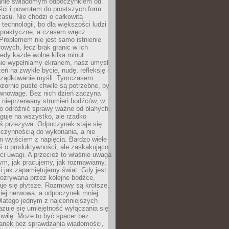
anie świadomym odpoczynkiem od
ści i powrotem do prostszych form
asu. Nie chodzi o całkowitą
 technologii, bo dla większości ludzi
iepraktyczne, a czasem wręcz
Problemem nie jest samo istnienie
rowych, lecz brak granic w ich
edy każde wolne kilka minut
ie wypełniamy ekranem, nasz umysł
zeń na zwykłe bycie, nudę, refleksję i
rządkowanie myśli. Tymczasem
ozornie puste chwile są potrzebne, by
wnowagę. Bez nich dzień zaczyna
 nieprzerwany strumień bodźców, w
no odróżnić sprawy ważne od błahych.
guje na wszystko, ale rzadko
ś przeżywa. Odpoczynek staje się
 czynnością do wykonania, a nie
 wyjściem z napięcia. Bardzo wiele
ś o produktywności, ale zaskakująco
ci uwagi. A przecież to właśnie uwaga
ym, jak pracujemy, jak rozmawiamy,
i jak zapamiętujemy świat. Gdy jest
rozrywana przez kolejne bodźce,
je się płytsze. Rozmowy są krótsze,
ziej nerwowa, a odpoczynek mniej
latego jednym z najcenniejszych
zuje się umiejętność wyłączania się
hwilę. Może to być spacer bez
ranek bez sprawdzania wiadomości,