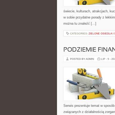
świecie, kulturach, atrakcjach, kuc
w sobie przydatne porady z lekki
można tu znaleźć […]
CATEGORIES:
ZIELONE OSIEDLA I 
PODZIEMIE FIN
POSTED BY ADMIN
LIP - 5 - 2
Serwis prezentuje temat w sposób 
związanych z działalnością zorga