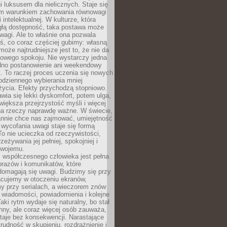
 luksusem dla nielicznych. Staje się
m warunkiem zachowania równowagi
 intelektualnej. W kulturze, która
ągłą dostępność, taka postawa może
agi. Ale to właśnie ona pozwala
ś, co coraz częściej gubimy: własną
oże najtrudniejsze jest to, że nie da
towego spokoju. Nie wystarczy jedna
edno postanowienie ani weekendowy
. To raczej proces uczenia się nowych
odziennego wybierania mniej
życia. Efekty przychodzą stopniowo.
awia się lekki dyskomfort, potem ulga,
iększa przejrzystość myśli i więcej
na rzeczy naprawdę ważne. W świecie,
annie chce nas zajmować, umiejętność
wycofania uwagi staje się formą
 To nie ucieczka od rzeczywistości,
zeżywania jej pełniej, spokojniej i
swojemu.
 współczesnego człowieka jest pełna
razów i komunikatów, które
domagają się uwagi. Budzimy się przy
racujemy w otoczeniu ekranów,
 przy serialach, a wieczorem znów
wiadomości, powiadomienia i kolejne
aki rytm wydaje się naturalny, bo stał
hny, ale coraz więcej osób zauważa,
taje bez konsekwencji. Narastające
rudność w skupieniu, rozdrażnienie i