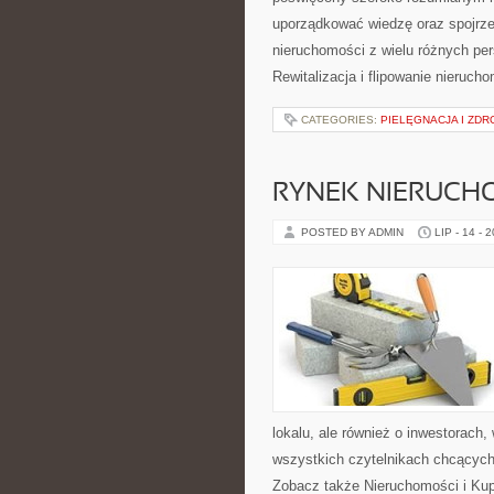
uporządkować wiedzę oraz spojrze
nieruchomości z wielu różnych pe
Rewitalizacja i flipowanie nieruc
CATEGORIES:
PIELĘGNACJA I ZDR
RYNEK NIERUCH
POSTED BY ADMIN
LIP - 14 - 
lokalu, ale również o inwestorach
wszystkich czytelnikach chcących
Zobacz także Nieruchomości i Ku