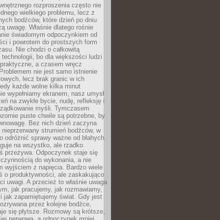
wnętrznego rozproszenia często nie
ednego wielkiego problemu, lecz z
nych bodźców, które dzień po dniu
ą uwagę. Właśnie dlatego rośnie
anie świadomym odpoczynkiem od
ści i powrotem do prostszych form
asu. Nie chodzi o całkowitą
 technologii, bo dla większości ludzi
iepraktyczne, a czasem wręcz
Problemem nie jest samo istnienie
rowych, lecz brak granic w ich
edy każde wolne kilka minut
ie wypełniamy ekranem, nasz umysł
zeń na zwykłe bycie, nudę, refleksję i
rządkowanie myśli. Tymczasem
ozornie puste chwile są potrzebne, by
wnowagę. Bez nich dzień zaczyna
 nieprzerwany strumień bodźców, w
no odróżnić sprawy ważne od błahych.
guje na wszystko, ale rzadko
ś przeżywa. Odpoczynek staje się
 czynnością do wykonania, a nie
 wyjściem z napięcia. Bardzo wiele
ś o produktywności, ale zaskakująco
ci uwagi. A przecież to właśnie uwaga
ym, jak pracujemy, jak rozmawiamy,
i jak zapamiętujemy świat. Gdy jest
rozrywana przez kolejne bodźce,
je się płytsze. Rozmowy są krótsze,
ziej nerwowa, a odpoczynek mniej