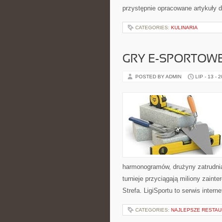
przystępnie opracowane artykuły
CATEGORIES:
KULINARIA
GRY E-SPORTOW
POSTED BY ADMIN
LIP - 13 - 
harmonogramów, drużyny zatrudnia
turnieje przyciągają miliony zain
Strefa. LigiSportu to serwis int
CATEGORIES:
NAJLEPSZE RESTAU