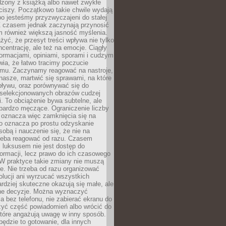
dzony z książką albo nawet zwykłe
ciszy. Początkowo takie chwile wydają
bo jesteśmy przyzwyczajeni do stałej
 Z czasem jednak zaczynają przynosić
m również większą jasność myślenia.
yć, że przesyt treści wpływa nie tylko
centrację, ale też na emocje. Ciągły
formacjami, opiniami, sporami i cudzym
ia, że łatwo tracimy poczucie
tmu. Zaczynamy reagować na nastroje,
 nasze, martwić się sprawami, na które
ływu, oraz porównywać się do
yselekcjonowanych obrazów cudzej
. To obciążenie bywa subtelne, ale
 bardzo męczące. Ograniczenie liczby
 oznacza więc zamknięcia się na
to oznacza po prostu odzyskanie
sobą i nauczenie się, że nie na
zeba reagować od razu. Czasem
 luksusem nie jest dostęp do
formacji, lecz prawo do ich czasowego
 W praktyce takie zmiany nie muszą
e. Nie trzeba od razu organizować
olucji ani wyrzucać wszystkich
rdziej skuteczne okazują się małe, ale
e decyzje. Można wyznaczyć
 bez telefonu, nie zabierać ekranu do
zyć część powiadomień albo wrócić do
które angażują uwagę w inny sposób.
będzie to gotowanie, dla innych