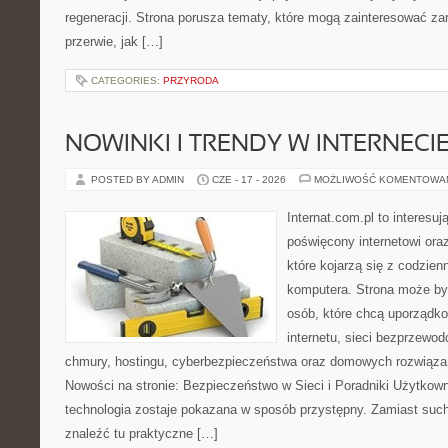
regeneracji. Strona porusza tematy, które mogą zainteresować z
przerwie, jak […]
CATEGORIES:
PRZYRODA
NOWINKI I TRENDY W INTERNECI
POSTED BY ADMIN
CZE - 17 - 2026
MOŻLIWOŚĆ KOMENTOWA
Internat.com.pl to interesu
poświęcony internetowi or
które kojarzą się z codzie
komputera. Strona może b
osób, które chcą uporządk
internetu, sieci bezprzewo
chmury, hostingu, cyberbezpieczeństwa oraz domowych rozwiąza
Nowości na stronie: Bezpieczeństwo w Sieci i Poradniki Użytkown
technologia zostaje pokazana w sposób przystępny. Zamiast suche
znaleźć tu praktyczne […]