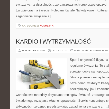
związanych z działalnością zorganizowanych grup przestępczych 
Europie oraz na świecie. Polecam Kartele Narkotykowe i Kultura i 
zagadnienia związane z […]
CATEGORIES:
KOSMETYKI
KARDIO I WYTRZYMAŁOŚĆ
POSTED BY ADMIN
LIP - 4 - 2026
MOŻLIWOŚĆ KOMENTOWAN
Sport i aktywność fizyczna 
regularne ćwiczenia. To sty
zdrowie, dobre samopoczuci
Strona poświęcona tej tem
bazę porad, w którym każdy
początkujący, jak i zaawa
wartościowe materiały dotyczące treningów, ćwiczeń, zdrowego st
świadomego rozwijania własnej sprawności. Serwis koncentruje s
aktywności fizycznej, przedstawiając zagadnienia związane z […]