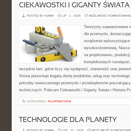
CIEKAWOSTKI I GIGANTY ŚWIATA
POSTED BY ADMIN
LIP - 1 - 2026
MOŻLIWOŚĆ KOMENTOWAN
Tworzymy zaawansowane ro
dla przemysłu, dostarczaj
urządzenia wykorzystujące 
wysokociśnieniową. Nasza d
na projektowaniu, produkcji
kompleksowych rozwiązań, 
wszędzie tam, gdzie liczy się wydajność, staranność oraz pewn
Strona prezentuje bogatą ofertę produktów, usług oraz technologii
potrzeby nowoczesnego przemysłu i przedsiębiorstw poszukując
technicznych. Polecam Ciekawostki i Giganty Świata i Historia P
CATEGORIES:
PALMTREEVIEW
TECHNOLOGIE DLA PLANETY
POSTED BY ADMIN
CZE - 27 - 2026
MOŻLIWOŚĆ KOMENTOWA