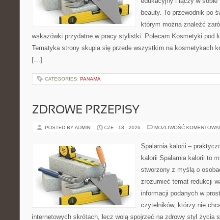
edukacyjny i łączy w sobie
beauty. To przewodnik po 
którym można znaleźć zarów
wskazówki przydatne w pracy stylistki. Polecam Kosmetyki pod lup
Tematyka strony skupia się przede wszystkim na kosmetykach ko
[…]
CATEGORIES:
PANAMA
ZDROWE PRZEPISY
POSTED BY ADMIN
CZE - 18 - 2026
MOŻLIWOŚĆ KOMENTOWA
Spalarnia kalorii – praktyc
kalorii Spalarnia kalorii to 
stworzony z myślą o osobac
zrozumieć temat redukcji w
informacji podanych w pros
czytelników, którzy nie chc
internetowych skrótach, lecz wolą spojrzeć na zdrowy styl życia 