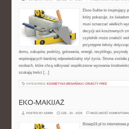
Ekos-Sułów to inspirujący p
który pokazuje, że świadom
musi oznaczać wielkich wy
decyzji ani kosztownych zm
czytelnik może znaleźć wsk
przystępne teksty dotyczą
domu, zakupów, podróży, gotowania, energii, recyklingu, przyrod
wspierających bardziej odpowiedzialny styl życia. Strona została
osobach, które chcą odkrywać współczesne wyzwania środowisko
szukają treści […]
CATEGORIES:
KOSMETYKA WEGAŃSKA I CRUELTY FREE
EKO-MAKIJAŻ
POSTED BY ADMIN
CZE - 20 - 2026
MOŻLIWOŚĆ KOMENTOWA
Bioarp24.pl to internetowa 