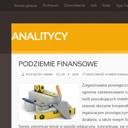
Archiwum
Dziennikarze
Irak
Koks
Strona główna
Spis Tr
ANALITYCY
PODZIEMIE FINANSOWE
POSTED BY ADMIN
LIP - 5 - 2026
MOŻLIWOŚĆ KOMENTOWAN
Zorganizowana przestępczoś
ogromne zainteresowanie za
osób poszukujących rzeteln
stanowi obszerne kompendi
organizacjom przestępczym
działania, a także nowym f
Serwis prezentuje temat w sposób edukacyjny, koncentrując się na