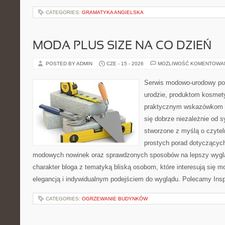
CATEGORIES:
GRAMATYKA ANGIELSKA
MODA PLUS SIZE NA CO DZIEŃ
POSTED BY ADMIN
CZE - 15 - 2026
MOŻLIWOŚĆ KOMENTOWA
Serwis modowo-urodowy po
urodzie, produktom kosmet
praktycznym wskazówkom d
się dobrze niezależnie od s
stworzone z myślą o czytel
prostych porad dotyczących s
modowych nowinek oraz sprawdzonych sposobów na lepszy wygląd
charakter bloga z tematyką bliską osobom, które interesują się m
elegancją i indywidualnym podejściem do wyglądu. Polecamy Inspi
CATEGORIES:
OGRZEWANIE BUDYNKÓW