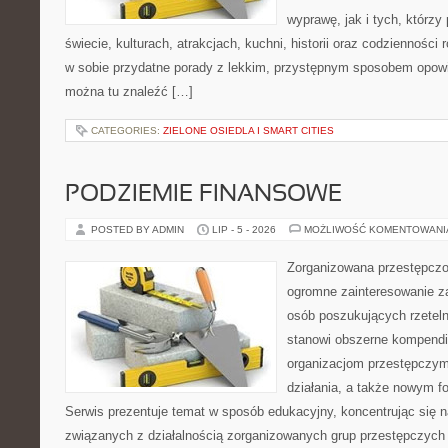
wyprawę, jak i tych, którzy 
świecie, kulturach, atrakcjach, kuchni, historii oraz codzienności
w sobie przydatne porady z lekkim, przystępnym sposobem opowi
można tu znaleźć […]
CATEGORIES:
ZIELONE OSIEDLA I SMART CITIES
PODZIEMIE FINANSOWE
POSTED BY ADMIN
LIP - 5 - 2026
MOŻLIWOŚĆ KOMENTOWAN
Zorganizowana przestępczoś
ogromne zainteresowanie za
osób poszukujących rzeteln
stanowi obszerne kompendi
organizacjom przestępczym
działania, a także nowym f
Serwis prezentuje temat w sposób edukacyjny, koncentrując się na
związanych z działalnością zorganizowanych grup przestępczych 