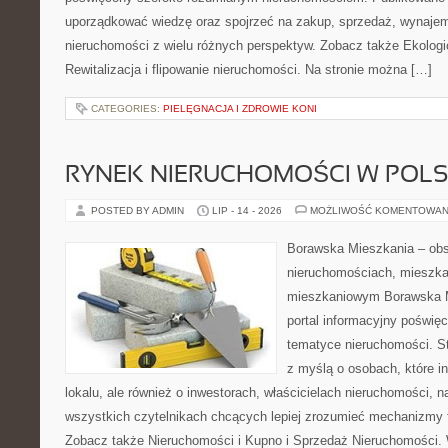
uporządkować wiedzę oraz spojrzeć na zakup, sprzedaż, wynajem
nieruchomości z wielu różnych perspektyw. Zobacz także Ekologi
Rewitalizacja i flipowanie nieruchomości. Na stronie można […]
CATEGORIES:
PIELĘGNACJA I ZDROWIE KONI
RYNEK NIERUCHOMOŚCI W POL
POSTED BY ADMIN
LIP - 14 - 2026
MOŻLIWOŚĆ KOMENTOWAN
Borawska Mieszkania – ob
nieruchomościach, mieszka
mieszkaniowym Borawska Mi
portal informacyjny poświę
tematyce nieruchomości. S
z myślą o osobach, które i
lokalu, ale również o inwestorach, właścicielach nieruchomości, 
wszystkich czytelnikach chcących lepiej zrozumieć mechanizmy 
Zobacz także Nieruchomości i Kupno i Sprzedaż Nieruchomości.