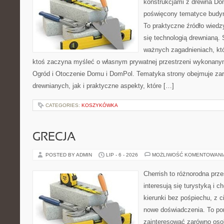
konstrukcjami z drewna Dom
poświęcony tematyce budyn
To praktyczne źródło wiedzy
się technologią drewnianą. 
ważnych zagadnieniach, któ
ktoś zaczyna myśleć o własnym prywatnej przestrzeni wykonan
Ogród i Otoczenie Domu i DomPol. Tematyka strony obejmuje z
drewnianych, jak i praktyczne aspekty, które […]
CATEGORIES:
KOSZYKÓWKA
GRECJA
POSTED BY ADMIN
LIP - 6 - 2026
MOŻLIWOŚĆ KOMENTOWAN
Cherrish to różnorodna prze
interesują się turystyką i
kierunki bez pośpiechu, z c
nowe doświadczenia. To por
zainteresować zarówno oso