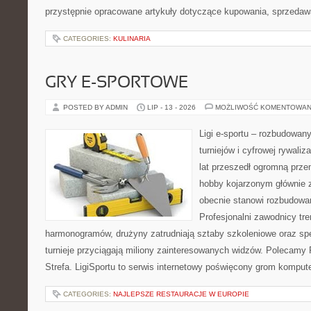
przystępnie opracowane artykuły dotyczące kupowania, sprzeda
CATEGORIES:
KULINARIA
GRY E-SPORTOWE
POSTED BY ADMIN
LIP - 13 - 2026
MOŻLIWOŚĆ KOMENTOWAN
Ligi e-sportu – rozbudowany
turniejów i cyfrowej rywaliz
lat przeszedł ogromną prze
hobby kojarzonym głównie
obecnie stanowi rozbudowan
Profesjonalni zawodnicy tr
harmonogramów, drużyny zatrudniają sztaby szkoleniowe oraz spe
turnieje przyciągają miliony zainteresowanych widzów. Polecamy P
Strefa. LigiSportu to serwis internetowy poświęcony grom kompu
CATEGORIES:
NAJLEPSZE RESTAURACJE W EUROPIE