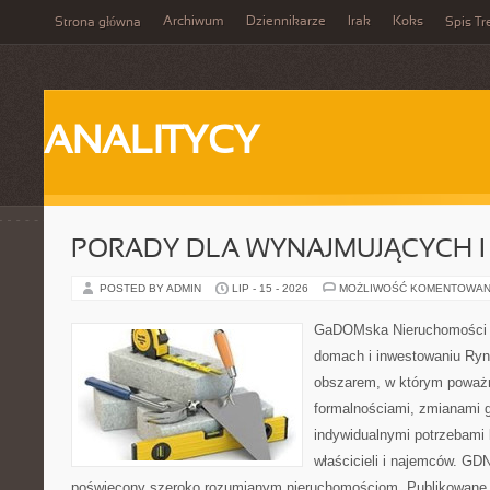
Archiwum
Dziennikarze
Irak
Koks
Strona główna
Spis Tr
ANALITYCY
PORADY DLA WYNAJMUJĄCYCH 
POSTED BY ADMIN
LIP - 15 - 2026
MOŻLIWOŚĆ KOMENTOWAN
GaDOMska Nieruchomości –
domach i inwestowaniu Ryn
obszarem, w którym poważn
formalnościami, zmianami 
indywidualnymi potrzebami 
właścicieli i najemców. GD
poświęcony szeroko rozumianym nieruchomościom. Publikowane 