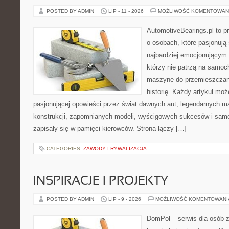
POSTED BY ADMIN
LIP - 11 - 2026
MOŻLIWOŚĆ KOMENTOWAN
AutomotiveBearings.pl to p
o osobach, które pasjonują 
najbardziej emocjonującym 
którzy nie patrzą na samoc
maszynę do przemieszczani
historię. Każdy artykuł mo
pasjonującej opowieści przez świat dawnych aut, legendarnych 
konstrukcji, zapomnianych modeli, wyścigowych sukcesów i samo
zapisały się w pamięci kierowców. Strona łączy […]
CATEGORIES:
ZAWODY I RYWALIZACJA
INSPIRACJE I PROJEKTY
POSTED BY ADMIN
LIP - 9 - 2026
MOŻLIWOŚĆ KOMENTOWAN
DomPol – serwis dla osób 