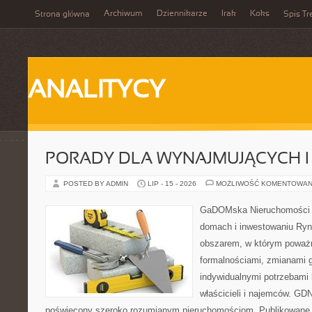
Archiwum
Dziennikarze
Irak
Koks
Strona główna
Spis Tr
ANALITYCY
PORADY DLA WYNAJMUJĄCYCH 
POSTED BY ADMIN
LIP - 15 - 2026
MOŻLIWOŚĆ KOMENTOWAN
GaDOMska Nieruchomości –
domach i inwestowaniu Ryn
obszarem, w którym poważn
formalnościami, zmianami 
indywidualnymi potrzebami 
właścicieli i najemców. GD
poświęcony szeroko rozumianym nieruchomościom. Publikowane 