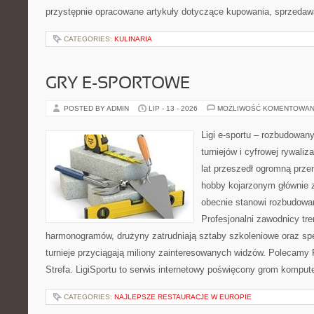
przystępnie opracowane artykuły dotyczące kupowania, sprzeda
CATEGORIES:
KULINARIA
GRY E-SPORTOWE
POSTED BY ADMIN
LIP - 13 - 2026
MOŻLIWOŚĆ KOMENTOWAN
Ligi e-sportu – rozbudowany
turniejów i cyfrowej rywaliz
lat przeszedł ogromną prze
hobby kojarzonym głównie
obecnie stanowi rozbudowan
Profesjonalni zawodnicy tr
harmonogramów, drużyny zatrudniają sztaby szkoleniowe oraz spe
turnieje przyciągają miliony zainteresowanych widzów. Polecamy P
Strefa. LigiSportu to serwis internetowy poświęcony grom kompu
CATEGORIES:
NAJLEPSZE RESTAURACJE W EUROPIE