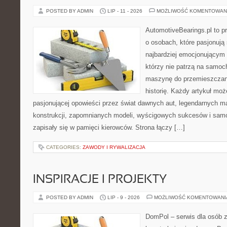
POSTED BY ADMIN
LIP - 11 - 2026
MOŻLIWOŚĆ KOMENTOWAN
AutomotiveBearings.pl to p
o osobach, które pasjonują 
najbardziej emocjonującym 
którzy nie patrzą na samoc
maszynę do przemieszczani
historię. Każdy artykuł mo
pasjonującej opowieści przez świat dawnych aut, legendarnych 
konstrukcji, zapomnianych modeli, wyścigowych sukcesów i samo
zapisały się w pamięci kierowców. Strona łączy […]
CATEGORIES:
ZAWODY I RYWALIZACJA
INSPIRACJE I PROJEKTY
POSTED BY ADMIN
LIP - 9 - 2026
MOŻLIWOŚĆ KOMENTOWAN
DomPol – serwis dla osób 