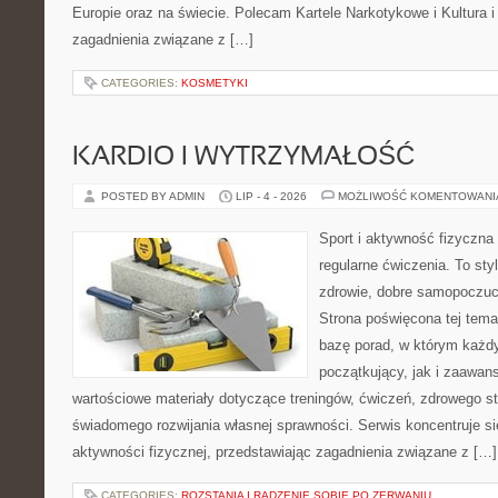
Europie oraz na świecie. Polecam Kartele Narkotykowe i Kultura i 
zagadnienia związane z […]
CATEGORIES:
KOSMETYKI
KARDIO I WYTRZYMAŁOŚĆ
POSTED BY ADMIN
LIP - 4 - 2026
MOŻLIWOŚĆ KOMENTOWAN
Sport i aktywność fizyczna 
regularne ćwiczenia. To sty
zdrowie, dobre samopoczuci
Strona poświęcona tej tem
bazę porad, w którym każdy
początkujący, jak i zaawa
wartościowe materiały dotyczące treningów, ćwiczeń, zdrowego st
świadomego rozwijania własnej sprawności. Serwis koncentruje s
aktywności fizycznej, przedstawiając zagadnienia związane z […]
CATEGORIES:
ROZSTANIA I RADZENIE SOBIE PO ZERWANIU