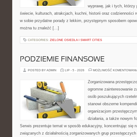
wyprawę, jak i tych, którzy 
świecie, kulturach, atrakcjach, kuchni, historii oraz codzienności
w sobie przydatne porady z lekkim, przystępnym sposobem opowi
można tu znaleźć […]
CATEGORIES:
ZIELONE OSIEDLA I SMART CITIES
PODZIEMIE FINANSOWE
POSTED BY ADMIN
LIP - 5 - 2026
MOŻLIWOŚĆ KOMENTOWAN
Zorganizowana przestępczoś
ogromne zainteresowanie za
osób poszukujących rzeteln
stanowi obszerne kompendi
organizacjom przestępczym
działania, a także nowym f
Serwis prezentuje temat w sposób edukacyjny, koncentrując się na
związanych z działalnością zorganizowanych grup przestępczych 