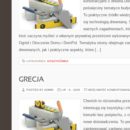
konstrukcjami z drewna Dom
poświęcony tematyce budyn
To praktyczne źródło wiedzy
się technologią drewnianą. 
ważnych zagadnieniach, któ
ktoś zaczyna myśleć o własnym prywatnej przestrzeni wykonan
Ogród i Otoczenie Domu i DomPol. Tematyka strony obejmuje z
drewnianych, jak i praktyczne aspekty, które […]
CATEGORIES:
KOSZYKÓWKA
GRECJA
POSTED BY ADMIN
LIP - 6 - 2026
MOŻLIWOŚĆ KOMENTOWAN
Cherrish to różnorodna prze
interesują się turystyką i
kierunki bez pośpiechu, z c
nowe doświadczenia. To por
zainteresować zarówno oso