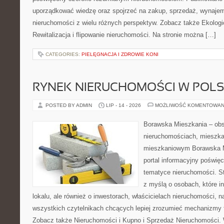
uporządkować wiedzę oraz spojrzeć na zakup, sprzedaż, wynajem
nieruchomości z wielu różnych perspektyw. Zobacz także Ekologi
Rewitalizacja i flipowanie nieruchomości. Na stronie można […]
CATEGORIES:
PIELĘGNACJA I ZDROWIE KONI
RYNEK NIERUCHOMOŚCI W POL
POSTED BY ADMIN
LIP - 14 - 2026
MOŻLIWOŚĆ KOMENTOWAN
Borawska Mieszkania – ob
nieruchomościach, mieszka
mieszkaniowym Borawska Mi
portal informacyjny poświę
tematyce nieruchomości. S
z myślą o osobach, które i
lokalu, ale również o inwestorach, właścicielach nieruchomości, 
wszystkich czytelnikach chcących lepiej zrozumieć mechanizmy 
Zobacz także Nieruchomości i Kupno i Sprzedaż Nieruchomości.