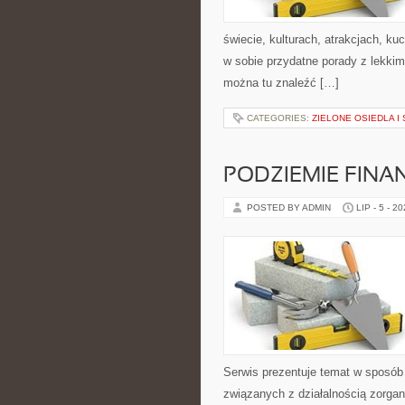
świecie, kulturach, atrakcjach, kuc
w sobie przydatne porady z lekki
można tu znaleźć […]
CATEGORIES:
ZIELONE OSIEDLA I 
PODZIEMIE FIN
POSTED BY ADMIN
LIP - 5 - 2
Serwis prezentuje temat w sposób 
związanych z działalnością zorga