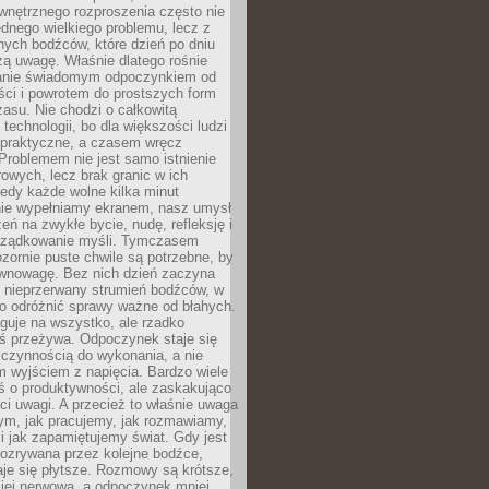
wnętrznego rozproszenia często nie
ednego wielkiego problemu, lecz z
nych bodźców, które dzień po dniu
ą uwagę. Właśnie dlatego rośnie
anie świadomym odpoczynkiem od
ści i powrotem do prostszych form
asu. Nie chodzi o całkowitą
 technologii, bo dla większości ludzi
iepraktyczne, a czasem wręcz
Problemem nie jest samo istnienie
rowych, lecz brak granic w ich
edy każde wolne kilka minut
ie wypełniamy ekranem, nasz umysł
zeń na zwykłe bycie, nudę, refleksję i
rządkowanie myśli. Tymczasem
ozornie puste chwile są potrzebne, by
wnowagę. Bez nich dzień zaczyna
 nieprzerwany strumień bodźców, w
no odróżnić sprawy ważne od błahych.
guje na wszystko, ale rzadko
ś przeżywa. Odpoczynek staje się
 czynnością do wykonania, a nie
 wyjściem z napięcia. Bardzo wiele
ś o produktywności, ale zaskakująco
ci uwagi. A przecież to właśnie uwaga
ym, jak pracujemy, jak rozmawiamy,
i jak zapamiętujemy świat. Gdy jest
rozrywana przez kolejne bodźce,
je się płytsze. Rozmowy są krótsze,
ziej nerwowa, a odpoczynek mniej