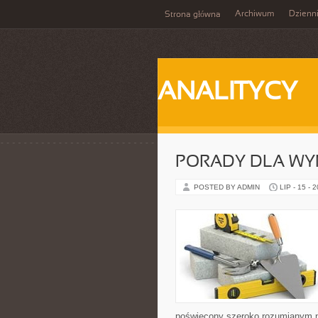
Archiwum
Dzienn
Strona główna
ANALITYCY
PORADY DLA WY
POSTED BY ADMIN
LIP - 15 - 
poświęcony szeroko rozumianym n