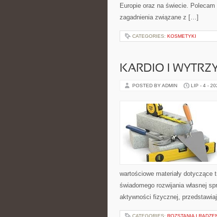
Europie oraz na świecie. Polecam K
zagadnienia związane z […]
CATEGORIES:
KOSMETYKI
KARDIO I WYTR
POSTED BY ADMIN
LIP - 4 - 2
wartościowe materiały dotyczące t
świadomego rozwijania własnej sp
aktywności fizycznej, przedstawia
CATEGORIES:
ROZSTANIA I RADZE