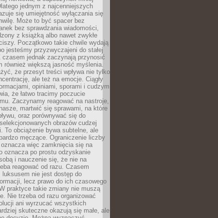
latego jednym z najcenniejszych
zuje się umiejętność wyłączania się
hwilę. Może to być spacer bez
ranek bez sprawdzania wiadomości,
dzony z książką albo nawet zwykłe
ciszy. Początkowo takie chwile wydają
bo jesteśmy przyzwyczajeni do stałej
 Z czasem jednak zaczynają przynosić
m również większą jasność myślenia.
yć, że przesyt treści wpływa nie tylko
centrację, ale też na emocje. Ciągły
formacjami, opiniami, sporami i cudzym
ia, że łatwo tracimy poczucie
tmu. Zaczynamy reagować na nastroje,
 nasze, martwić się sprawami, na które
ływu, oraz porównywać się do
yselekcjonowanych obrazów cudzej
. To obciążenie bywa subtelne, ale
 bardzo męczące. Ograniczenie liczby
 oznacza więc zamknięcia się na
to oznacza po prostu odzyskanie
sobą i nauczenie się, że nie na
zeba reagować od razu. Czasem
 luksusem nie jest dostęp do
formacji, lecz prawo do ich czasowego
 W praktyce takie zmiany nie muszą
e. Nie trzeba od razu organizować
olucji ani wyrzucać wszystkich
rdziej skuteczne okazują się małe, ale
e decyzje. Można wyznaczyć