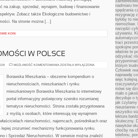
zainteresow
nadmiaru tre
ć na zakup, sprzedaż, wynajem, budowę i finansowanie
spędzania cz
rspektyw. Zobacz także Ekologiczne budownictwo i
rezygnację z
byłoby to n
homości. Na stronie można […]
niemożliwe. 
narzędzi cyf
używaniu. Ki
OWIE KONI
automatyczn
traci przestr
spokojne po
właśnie te p
OMOŚCI W POLSCE
odzyskać ró
przypominać
RYNEK
2026
MOŻLIWOŚĆ KOMENTOWANIA
ZOSTAŁA WYŁĄCZONA
którym trud
NIERUCHOMOŚCI
Człowiek rea
W
naprawdę co
POLSCE
Borawska Mieszkania – obszerne kompendium o
więc kolejną
nieruchomościach, mieszkaniach i rynku
rzeczywistym
mówi się dzi
mieszkaniowym Borawska Mieszkania to internetowy
mało o jakoś
decyduje o t
portal informacyjny poświęcony szeroko rozumianej
jak czytamy 
tematyce nieruchomości. Strona została przygotowana
nieustannie 
wszystko sta
z myślą o osobach, które interesują się wynajmem
lektura bard
, właścicielach nieruchomości, najemcach, pośrednikach oraz
skuteczny. D
nawyków oka
 lepiej zrozumieć mechanizmy funkcjonowania rynku.
choćby na c
telefonu, po
pno i Sprzedaż Nieruchomości. W serwisie można znaleźć