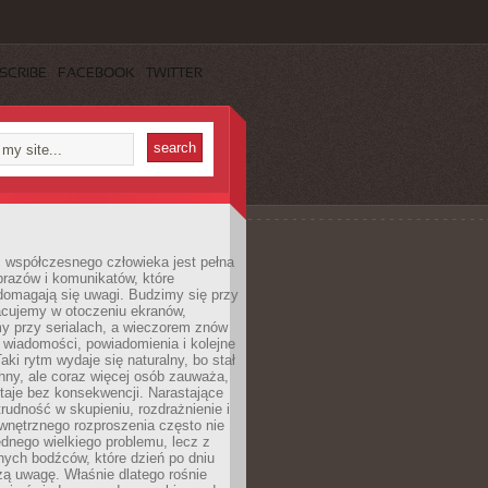
SCRIBE
FACEBOOK
TWITTER
 współczesnego człowieka jest pełna
razów i komunikatów, które
domagają się uwagi. Budzimy się przy
racujemy w otoczeniu ekranów,
 przy serialach, a wieczorem znów
wiadomości, powiadomienia i kolejne
aki rytm wydaje się naturalny, bo stał
hny, ale coraz więcej osób zauważa,
taje bez konsekwencji. Narastające
rudność w skupieniu, rozdrażnienie i
wnętrznego rozproszenia często nie
ednego wielkiego problemu, lecz z
nych bodźców, które dzień po dniu
ą uwagę. Właśnie dlatego rośnie