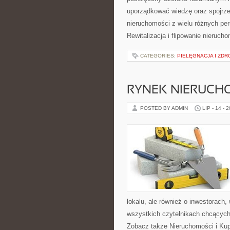
uporządkować wiedzę oraz spojrze
nieruchomości z wielu różnych pe
Rewitalizacja i flipowanie nieruc
CATEGORIES:
PIELĘGNACJA I ZDR
RYNEK NIERUCH
POSTED BY ADMIN
LIP - 14 - 
lokalu, ale również o inwestorach
wszystkich czytelnikach chcących
Zobacz także Nieruchomości i Ku