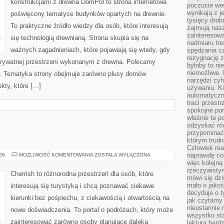
konstrukcjami z drewna DomPol to strona internetowa
poczucie we
wynikają z j
poświęcony tematyce budynków opartych na drewnie.
tysięcy drob
To praktyczne źródło wiedzy dla osób, które interesują
zajmują nasz
zainteresow
się technologią drewnianą. Strona skupia się na
nadmiaru tre
ważnych zagadnieniach, które pojawiają się wtedy, gdy
spędzania cz
rezygnację z
rywatnej przestrzeni wykonanym z drewna. Polecamy
byłoby to n
niemożliwe. 
. Tematyka strony obejmuje zarówno plusy domów
narzędzi cyf
kty, które […]
używaniu. Ki
automatyczn
traci przestr
spokojne po
właśnie te p
odzyskać ró
przypominać
którym trud
Człowiek rea
GRECJA
naprawdę co
026
MOŻLIWOŚĆ KOMENTOWANIA
ZOSTAŁA WYŁĄCZONA
więc kolejną
rzeczywistym
Cherrish to różnorodna przestrzeń dla osób, które
mówi się dzi
mało o jakoś
interesują się turystyką i chcą poznawać ciekawe
decyduje o t
kierunki bez pośpiechu, z ciekawością i otwartością na
jak czytamy 
nieustannie 
nowe doświadczenia. To portal o podróżach, który może
wszystko sta
zainteresować zarówno osoby planujące daleką
lektura bard