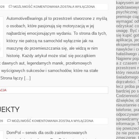
kaprysem ani
ZŁOTA
2026
MOŻLIWOŚĆ KOMENTOWANIA
ZOSTAŁA WYŁĄCZONA
podstawowy
ERA
psychicznej i
MOTORYZACJI
premiuje ci
AutomotiveBearings.pl to przestrzeń stworzone z myślą
wymagać odw
o osobach, które pasjonują się motoryzacją w jej
odzyskać co
uwagę. Być m
najbardziej emocjonującym wydaniu. To strona dla tych,
się kupić go
aplikacja, j
którzy nie patrzą na samochód wyłącznie jak na
eksperyment
maszynę do przemieszczania się, ale widzą w nim
nawyków i c
hałaśliwego 
historię. Każdy artykuł może stać się początkiem
Najpierw poj
at dawnych aut, legendarnych marek, przełomowych
a z czasem w
przestrzeni 
, wyścigowych sukcesów i samochodów, które na stałe
który nieust
świadomego 
 Strona łączy […]
dojrzałości.
lecz próba pr
ACJA
bardziej po 
Codzienność
dźwięków, ob
nieustannie 
OJEKTY
telefonie, p
odpoczywamy
sprawdzamy 
INSPIRACJE
026
MOŻLIWOŚĆ KOMENTOWANIA
ZOSTAŁA WYŁĄCZONA
informacje. T
I
PROJEKTY
się powszec
DomPol – serwis dla osób zainteresowanych
że nie pozos
zmęczenie, t