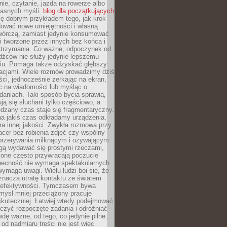
ie, czytanie, jazda na rowerze albo
łasnych myśli.
blog dla początkujących
ę dobrym przykładem tego, jak krok
dować nowe umiejętności i własną
twórczą, zamiast jedynie konsumować
i tworzone przez innych bez końca i
zatrzymania. Co ważne, odpoczynek od
dźców nie służy jedynie lepszemu
u. Pomaga także odzyskać głębszy
lacjami. Wiele rozmów prowadzimy dziś
ci, jednocześnie zerkając na ekran,
c na wiadomości lub myśląc o
daniach. Taki sposób bycia sprawia,
ują się słuchani tylko częściowo, a
dzany czas staje się fragmentaryczny.
na jakiś czas odkładamy urządzenia,
era innej jakości. Zwykła rozmowa przy
acer bez robienia zdjęć czy wspólny
 przerywania milknącym i ożywającym
ą wydawać się prostymi rzeczami,
 one często przywracają poczucie
Obecność nie wymaga spektakularnych
wymaga uwagi. Wielu ludzi boi się, że
znacza utratę kontaktu ze światem
 efektywności. Tymczasem bywa
mysł mniej przeciążony pracuje
 skuteczniej. Łatwiej wtedy podejmować
czyć rozpoczęte zadania i odróżniać
wdę ważne, od tego, co jedynie pilne.
d nadmiaru treści nie jest więc