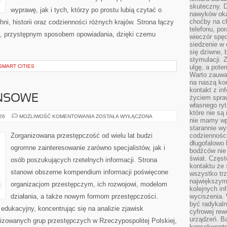
skuteczny. D
wyprawę, jak i tych, którzy po prostu lubią czytać o
nawyków oka
choćby na c
hni, historii oraz codzienności różnych krajów. Strona łączy
telefonu, po
m, przystępnym sposobem opowiadania, dzięki czemu
wieczór spę
siedzenie w 
się dziwne, 
stymulacji.
SMART CITIES
ulgę, a pote
Warto zauważ
na naszą kon
kontakt z in
ANSOWE
życiem spraw
własnego ry
które nie są
PODZIEMIE
026
MOŻLIWOŚĆ KOMENTOWANIA
ZOSTAŁA WYŁĄCZONA
nie mamy wp
FINANSOWE
starannie w
Zorganizowana przestępczość od wielu lat budzi
codzienności
długofalowo
ogromne zainteresowanie zarówno specjalistów, jak i
bodźców nie
świat. Częs
osób poszukujących rzetelnych informacji. Strona
kontaktu ze 
stanowi obszerne kompendium informacji poświęcone
wszystko tr
największym
organizacjom przestępczym, ich rozwojowi, modelom
kolejnych in
działania, a także nowym formom przestępczości.
wyciszenia.
być radykaln
edukacyjny, koncentrując się na analizie zjawisk
cyfrowej rew
urządzeń. Ba
nizowanych grup przestępczych w Rzeczypospolitej Polskiej,
konsekwentn