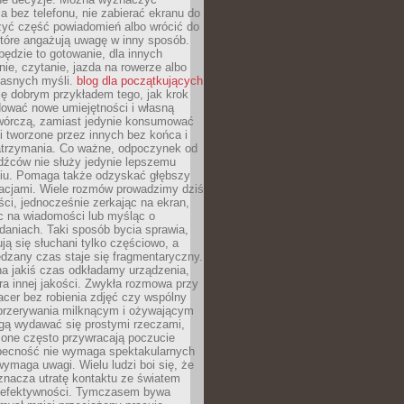
 bez telefonu, nie zabierać ekranu do
zyć część powiadomień albo wrócić do
które angażują uwagę w inny sposób.
będzie to gotowanie, dla innych
ie, czytanie, jazda na rowerze albo
łasnych myśli.
blog dla początkujących
ę dobrym przykładem tego, jak krok
dować nowe umiejętności i własną
twórczą, zamiast jedynie konsumować
i tworzone przez innych bez końca i
zatrzymania. Co ważne, odpoczynek od
dźców nie służy jedynie lepszemu
u. Pomaga także odzyskać głębszy
lacjami. Wiele rozmów prowadzimy dziś
ci, jednocześnie zerkając na ekran,
c na wiadomości lub myśląc o
daniach. Taki sposób bycia sprawia,
ują się słuchani tylko częściowo, a
dzany czas staje się fragmentaryczny.
na jakiś czas odkładamy urządzenia,
era innej jakości. Zwykła rozmowa przy
acer bez robienia zdjęć czy wspólny
 przerywania milknącym i ożywającym
ą wydawać się prostymi rzeczami,
 one często przywracają poczucie
Obecność nie wymaga spektakularnych
wymaga uwagi. Wielu ludzi boi się, że
znacza utratę kontaktu ze światem
 efektywności. Tymczasem bywa