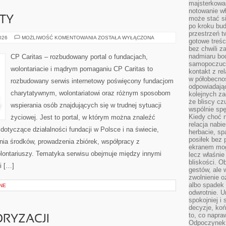
majsterkowan
notowanie w
KTY
może stać si
po kroku bu
przestrzeń 
GRANTY
2026
MOŻLIWOŚĆ KOMENTOWANIA
ZOSTAŁA WYŁĄCZONA
gotowe treśc
I
bez chwili 
PROJEKTY
nadmiaru bo
CP Caritas – rozbudowany portal o fundacjach,
samopoczuci
wolontariacie i mądrym pomaganiu CP Caritas to
kontakt z re
w półobecnoś
rozbudowany serwis internetowy poświęcony fundacjom
odpowiadają
charytatywnym, wolontariatowi oraz różnym sposobom
kolejnych za
że bliscy cz
wspierania osób znajdujących się w trudnej sytuacji
wspólnie spę
Kiedy choć 
życiowej. Jest to portal, w którym można znaleźć
relacja nabi
dotyczące działalności fundacji w Polsce i na świecie,
herbacie, sp
posiłek bez
ia środków, prowadzenia zbiórek, współpracy z
ekranem mog
ontariuszy. Tematyka serwisu obejmuje między innymi
lecz właśnie
bliskości. 
i […]
gestów, ale 
zwolnienie o
albo spadek
NE
odwrotnie. U
spokojniej i
decyzje, koń
to, co napra
RYZACJI
Odpoczynek o