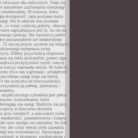
 luksusem dla nielicznych. Staje się
m warunkiem zachowania równowagi
 intelektualnej. W kulturze, która
ągłą dostępność, taka postawa może
agi. Ale to właśnie ona pozwala
ś, co coraz częściej gubimy: własną
oże najtrudniejsze jest to, że nie da
towego spokoju. Nie wystarczy jedna
edno postanowienie ani weekendowy
. To raczej proces uczenia się nowych
odziennego wybierania mniej
życia. Efekty przychodzą stopniowo.
awia się lekki dyskomfort, potem ulga,
iększa przejrzystość myśli i więcej
na rzeczy naprawdę ważne. W świecie,
annie chce nas zajmować, umiejętność
wycofania uwagi staje się formą
 To nie ucieczka od rzeczywistości,
zeżywania jej pełniej, spokojniej i
swojemu.
 współczesnego człowieka jest pełna
razów i komunikatów, które
domagają się uwagi. Budzimy się przy
racujemy w otoczeniu ekranów,
 przy serialach, a wieczorem znów
wiadomości, powiadomienia i kolejne
aki rytm wydaje się naturalny, bo stał
hny, ale coraz więcej osób zauważa,
taje bez konsekwencji. Narastające
rudność w skupieniu, rozdrażnienie i