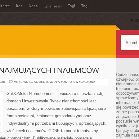
ikarze
Irak
Koks
Tagi
Tagi
Spis Treści
SUB
NAJMUJĄCYCH I NAJEMCÓW
Codzienność
dźwięków, ob
PORADY
2026
MOŻLIWOŚĆ KOMENTOWANIA
ZOSTAŁA WYŁĄCZONA
nieustannie 
DLA
telefonie, p
WYNAJMUJĄCYCH
I
odpoczywamy
GaDOMska Nieruchomości – wiedza o mieszkaniach,
NAJEMCÓW
sprawdzamy 
domach i inwestowaniu Rynek nieruchomości jest
informacje. T
się powszec
obszarem, w którym poważne zobowiązania łączą się z
że nie pozos
formalnościami, zmianami gospodarczymi oraz
zmęczenie, t
poczucie we
indywidualnymi potrzebami kupujących, sprzedających,
wynikają z j
tysięcy drob
właścicieli i najemców. GDNK to portal tematyczny
zajmują nasz
ieruchomościom. Publikowane materiały pomagają