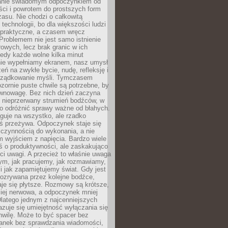
anie świadomym odpoczynkiem od
ści i powrotem do prostszych form
asu. Nie chodzi o całkowitą
 technologii, bo dla większości ludzi
iepraktyczne, a czasem wręcz
Problemem nie jest samo istnienie
rowych, lecz brak granic w ich
edy każde wolne kilka minut
ie wypełniamy ekranem, nasz umysł
zeń na zwykłe bycie, nudę, refleksję i
rządkowanie myśli. Tymczasem
ozornie puste chwile są potrzebne, by
wnowagę. Bez nich dzień zaczyna
 nieprzerwany strumień bodźców, w
no odróżnić sprawy ważne od błahych.
guje na wszystko, ale rzadko
ś przeżywa. Odpoczynek staje się
 czynnością do wykonania, a nie
 wyjściem z napięcia. Bardzo wiele
ś o produktywności, ale zaskakująco
ci uwagi. A przecież to właśnie uwaga
ym, jak pracujemy, jak rozmawiamy,
i jak zapamiętujemy świat. Gdy jest
rozrywana przez kolejne bodźce,
je się płytsze. Rozmowy są krótsze,
ziej nerwowa, a odpoczynek mniej
latego jednym z najcenniejszych
zuje się umiejętność wyłączania się
hwilę. Może to być spacer bez
ranek bez sprawdzania wiadomości,