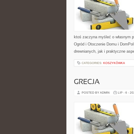
ktoś zaczyna myśleć o własnym p
Ogród i Otoczenie Domu i DomPol
drewnianych, jak i praktyczne aspe
CATEGORIES:
KOSZYKÓWKA
GRECJA
POSTED BY ADMIN
LIP - 6 - 2