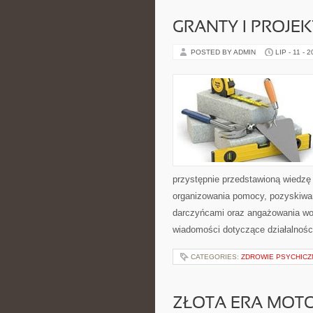
GRANTY I PROJE
POSTED BY ADMIN
LIP - 11 - 
przystępnie przedstawioną wiedzę 
organizowania pomocy, pozyskiwan
darczyńcami oraz angażowania wol
wiadomości dotyczące działalnośc
CATEGORIES:
ZDROWIE PSYCHICZ
ZŁOTA ERA MOTO