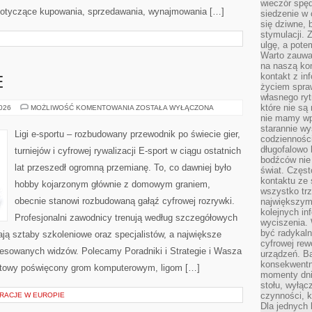
wieczór spę
 dotyczące kupowania, sprzedawania, wynajmowania […]
siedzenie w 
się dziwne, 
stymulacji.
ulgę, a pote
Warto zauważ
na naszą kon
kontakt z in
E
życiem spraw
własnego ry
które nie są
GRY
2026
MOŻLIWOŚĆ KOMENTOWANIA
ZOSTAŁA WYŁĄCZONA
E-
nie mamy wp
SPORTOWE
starannie w
Ligi e-sportu – rozbudowany przewodnik po świecie gier,
codzienności
długofalowo
turniejów i cyfrowej rywalizacji E-sport w ciągu ostatnich
bodźców nie
lat przeszedł ogromną przemianę. To, co dawniej było
świat. Częs
kontaktu ze 
hobby kojarzonym głównie z domowym graniem,
wszystko tr
obecnie stanowi rozbudowaną gałąź cyfrowej rozrywki.
największym
kolejnych in
Profesjonalni zawodnicy trenują według szczegółowych
wyciszenia.
być radykaln
ją sztaby szkoleniowe oraz specjalistów, a największe
cyfrowej rew
teresowanych widzów. Polecamy Poradniki i Strategie i Wasza
urządzeń. Ba
konsekwentn
ernetowy poświęcony grom komputerowym, ligom […]
momenty dnia
stołu, wyłąc
czynności, 
RACJE W EUROPIE
Dla jednych 