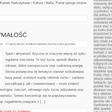
artele Narkotykowe i Kultura i Mafia. Portal opisuje istotne
momenty dnia
stołu, wyłąc
czynności, 
Dla jednych 
majsterkowan
notowanie w
może stać si
po kroku bu
przestrzeń 
ZYMAŁOŚĆ
gotowe treśc
bez chwili 
KARDIO
026
MOŻLIWOŚĆ KOMENTOWANIA
ZOSTAŁA WYŁĄCZONA
nadmiaru bo
I
samopoczuci
WYTRZYMAŁOŚĆ
kontakt z re
Sport i aktywność fizyczna to znacznie więcej niż tylko
w półobecnoś
regularne ćwiczenia. To styl życia, sposób dbania o
odpowiadają
kolejnych za
zdrowie, dobre samopoczucie oraz codzienną energię.
że bliscy cz
wspólnie spę
Strona poświęcona tej tematyce stanowi rozbudowane
Kiedy choć 
bazę porad, w którym każdy miłośnik ruchu – zarówno
relacja nabi
herbacie, sp
początkujący, jak i zaawansowany – może znaleźć
posiłek bez
reningów, ćwiczeń, zdrowego stylu życia, odżywiania oraz
ekranem mog
lecz właśnie
rawności. Serwis koncentruje się na popularyzowaniu
bliskości. 
gestów, ale 
jąc zagadnienia związane z […]
zwolnienie o
albo spadek
NIE SOBIE PO ZERWANIU