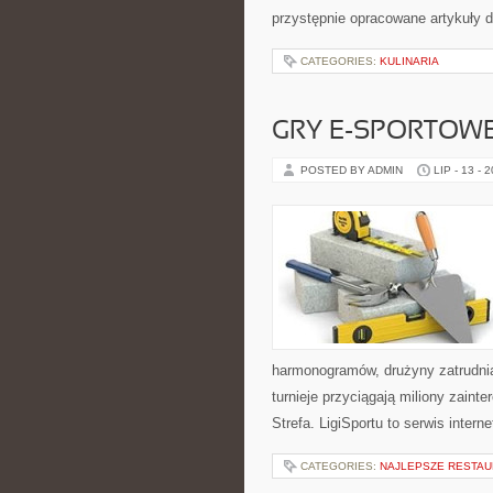
przystępnie opracowane artykuły
CATEGORIES:
KULINARIA
GRY E-SPORTOW
POSTED BY ADMIN
LIP - 13 - 
harmonogramów, drużyny zatrudnia
turnieje przyciągają miliony zain
Strefa. LigiSportu to serwis int
CATEGORIES:
NAJLEPSZE RESTAU