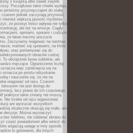
dzony z książką albo nawet zwykłe
ciszy. Początkowo takie chwile wydają
bo jesteśmy przyzwyczajeni do stałej
 Z czasem jednak zaczynają przynosić
m również większą jasność myślenia.
yć, że przesyt treści wpływa nie tylko
centrację, ale też na emocje. Ciągły
formacjami, opiniami, sporami i cudzym
ia, że łatwo tracimy poczucie
tmu. Zaczynamy reagować na nastroje,
 nasze, martwić się sprawami, na które
ływu, oraz porównywać się do
yselekcjonowanych obrazów cudzej
. To obciążenie bywa subtelne, ale
 bardzo męczące. Ograniczenie liczby
 oznacza więc zamknięcia się na
to oznacza po prostu odzyskanie
sobą i nauczenie się, że nie na
zeba reagować od razu. Czasem
 luksusem nie jest dostęp do
formacji, lecz prawo do ich czasowego
 W praktyce takie zmiany nie muszą
e. Nie trzeba od razu organizować
olucji ani wyrzucać wszystkich
rdziej skuteczne okazują się małe, ale
e decyzje. Można wyznaczyć
 bez telefonu, nie zabierać ekranu do
zyć część powiadomień albo wrócić do
które angażują uwagę w inny sposób.
będzie to gotowanie, dla innych