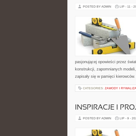
POSTED BY ADMIN
LIP - 11 - 
pasjonującej opowieści przez świ
konstrukcji, zapomnianych modeli
zapisały się w pamięci kierowców.
CATEGORIES:
ZAWODY I RYWALIZ
INSPIRACJE I PR
POSTED BY ADMIN
LIP - 9 - 2