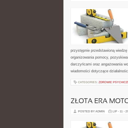
przystępnie przedstawioną wiedzę 
organizowania pomocy, pozyskiwan
darczyńcami oraz angażowania wol
wiadomości dotyczące działalnośc
CATEGORIES:
ZDROWIE PSYCHICZ
ZŁOTA ERA MOTO
POSTED BY ADMIN
LIP - 11 - 