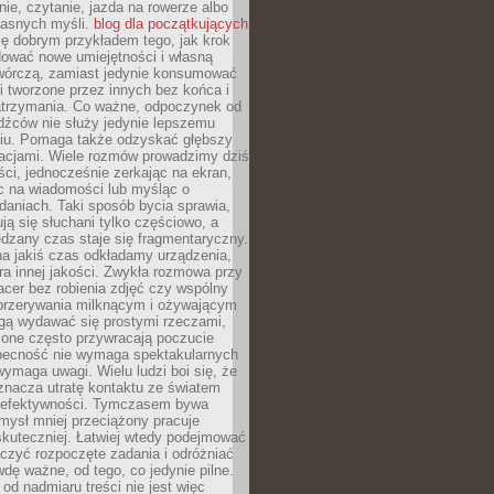
ie, czytanie, jazda na rowerze albo
łasnych myśli.
blog dla początkujących
ę dobrym przykładem tego, jak krok
dować nowe umiejętności i własną
twórczą, zamiast jedynie konsumować
i tworzone przez innych bez końca i
zatrzymania. Co ważne, odpoczynek od
dźców nie służy jedynie lepszemu
u. Pomaga także odzyskać głębszy
lacjami. Wiele rozmów prowadzimy dziś
ci, jednocześnie zerkając na ekran,
c na wiadomości lub myśląc o
daniach. Taki sposób bycia sprawia,
ują się słuchani tylko częściowo, a
dzany czas staje się fragmentaryczny.
na jakiś czas odkładamy urządzenia,
era innej jakości. Zwykła rozmowa przy
acer bez robienia zdjęć czy wspólny
 przerywania milknącym i ożywającym
ą wydawać się prostymi rzeczami,
 one często przywracają poczucie
Obecność nie wymaga spektakularnych
wymaga uwagi. Wielu ludzi boi się, że
znacza utratę kontaktu ze światem
 efektywności. Tymczasem bywa
mysł mniej przeciążony pracuje
 skuteczniej. Łatwiej wtedy podejmować
czyć rozpoczęte zadania i odróżniać
wdę ważne, od tego, co jedynie pilne.
d nadmiaru treści nie jest więc