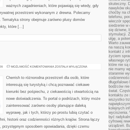
skuteczny. D
ważnych zagadnieniach, które pojawiają się wtedy, gdy
nawyków oka
choćby na c
rywatnej przestrzeni wykonanym z drewna. Polecamy
telefonu, po
. Tematyka strony obejmuje zarówno plusy domów
wieczór spę
siedzenie w 
kty, które […]
się dziwne, 
stymulacji.
ulgę, a pote
Warto zauważ
na naszą kon
kontakt z in
życiem spraw
własnego ry
które nie są
GRECJA
026
MOŻLIWOŚĆ KOMENTOWANIA
ZOSTAŁA WYŁĄCZONA
nie mamy wp
starannie w
Cherrish to różnorodna przestrzeń dla osób, które
codzienności
długofalowo
interesują się turystyką i chcą poznawać ciekawe
bodźców nie
świat. Częs
kierunki bez pośpiechu, z ciekawością i otwartością na
kontaktu ze 
nowe doświadczenia. To portal o podróżach, który może
wszystko tr
największym
zainteresować zarówno osoby planujące daleką
kolejnych in
wyprawę, jak i tych, którzy po prostu lubią czytać o
wyciszenia.
być radykaln
hni, historii oraz codzienności różnych krajów. Strona łączy
cyfrowej rew
urządzeń. Ba
m, przystępnym sposobem opowiadania, dzięki czemu
konsekwentn