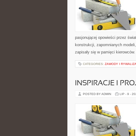
pasjonującej opowieści przez świ
konstrukcji, zapomnianych modeli
zapisały się w pamięci kierowców.
CATEGORIES:
ZAWODY I RYWALIZ
INSPIRACJE I PR
POSTED BY ADMIN
LIP - 9 - 2