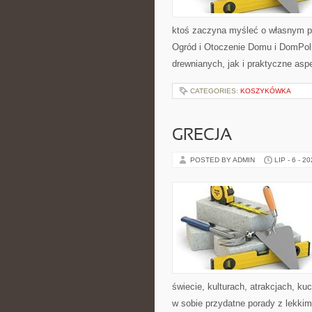
ktoś zaczyna myśleć o własnym p
Ogród i Otoczenie Domu i DomPol
drewnianych, jak i praktyczne aspe
CATEGORIES:
KOSZYKÓWKA
GRECJA
POSTED BY ADMIN
LIP - 6 - 2
świecie, kulturach, atrakcjach, kuc
w sobie przydatne porady z lekki