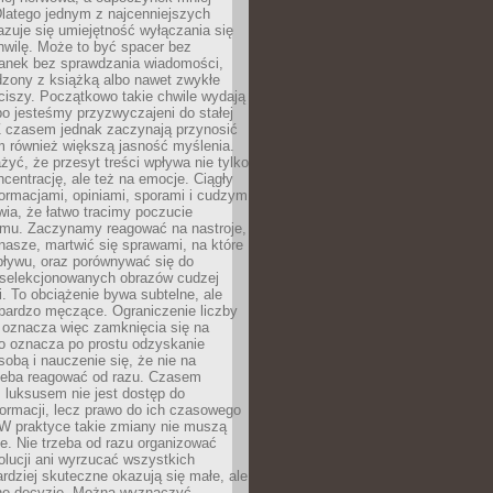
latego jednym z najcenniejszych
zuje się umiejętność wyłączania się
hwilę. Może to być spacer bez
ranek bez sprawdzania wiadomości,
dzony z książką albo nawet zwykłe
ciszy. Początkowo takie chwile wydają
bo jesteśmy przyzwyczajeni do stałej
 Z czasem jednak zaczynają przynosić
m również większą jasność myślenia.
yć, że przesyt treści wpływa nie tylko
centrację, ale też na emocje. Ciągły
formacjami, opiniami, sporami i cudzym
ia, że łatwo tracimy poczucie
tmu. Zaczynamy reagować na nastroje,
 nasze, martwić się sprawami, na które
ływu, oraz porównywać się do
yselekcjonowanych obrazów cudzej
. To obciążenie bywa subtelne, ale
 bardzo męczące. Ograniczenie liczby
 oznacza więc zamknięcia się na
to oznacza po prostu odzyskanie
sobą i nauczenie się, że nie na
zeba reagować od razu. Czasem
 luksusem nie jest dostęp do
formacji, lecz prawo do ich czasowego
 W praktyce takie zmiany nie muszą
e. Nie trzeba od razu organizować
olucji ani wyrzucać wszystkich
rdziej skuteczne okazują się małe, ale
e decyzje. Można wyznaczyć