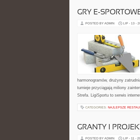
GRY E-SPORTOW
POSTED BY ADMIN
LIP - 13 - 
harmonogramów, drużyny zatrudnia
turnieje przyciągają miliony zain
Strefa. LigiSportu to serwis int
CATEGORIES:
NAJLEPSZE RESTAU
GRANTY I PROJE
POSTED BY ADMIN
LIP - 11 - 