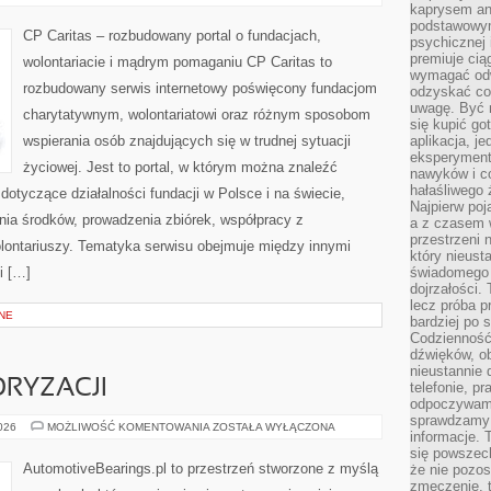
I
kaprysem ani
PROJEKTY
podstawowy
CP Caritas – rozbudowany portal o fundacjach,
psychicznej i
premiuje ci
wolontariacie i mądrym pomaganiu CP Caritas to
wymagać odw
rozbudowany serwis internetowy poświęcony fundacjom
odzyskać co
uwagę. Być m
charytatywnym, wolontariatowi oraz różnym sposobom
się kupić go
wspierania osób znajdujących się w trudnej sytuacji
aplikacja, j
eksperyment
życiowej. Jest to portal, w którym można znaleźć
nawyków i c
hałaśliwego 
dotyczące działalności fundacji w Polsce i na świecie,
Najpierw poj
ia środków, prowadzenia zbiórek, współpracy z
a z czasem w
przestrzeni 
ontariuszy. Tematyka serwisu obejmuje między innymi
który nieust
i […]
świadomego 
dojrzałości.
lecz próba pr
NE
bardziej po 
Codzienność
dźwięków, ob
nieustannie 
RYZACJI
telefonie, p
odpoczywamy
sprawdzamy 
ZŁOTA
2026
MOŻLIWOŚĆ KOMENTOWANIA
ZOSTAŁA WYŁĄCZONA
informacje. T
ERA
MOTORYZACJI
się powszec
AutomotiveBearings.pl to przestrzeń stworzone z myślą
że nie pozos
zmęczenie, t