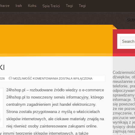
ikarze
Irak
Koks
Tagi
Tagi
Spis Treści
SUB
KI
Codzienność
dźwięków, ob
TRENDY
2026
MOŻLIWOŚĆ KOMENTOWANIA
ZOSTAŁA WYŁĄCZONA
nieustannie 
I
NOWINKI
telefonie, p
24hshop.pl – rozbudowane źródło wiedzy o e-commerce
odpoczywamy
sprawdzamy 
24hshop.pl to nowoczesny serwis informacyjny, którego
informacje. T
się powszec
centralnym zagadnieniem jest handel elektroniczny.
że nie pozos
Strona została przygotowana z myślą o właścicielach
zmęczenie, t
poczucie we
sklepów internetowych, ale ciekawe materiały znajdą na
wynikają z j
niej również osoby zainteresowane zakupami online.
tysięcy drob
zajmują nasz
 innymi tworzenie sklepów internetowych, a także