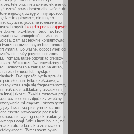
 bez telefonu, nie zabierać ekranu do
zyć część powiadomień albo wrócić do
które angażują uwagę w inny sposób.
będzie to gotowanie, dla innych
ie, czytanie, jazda na rowerze albo
łasnych myśli.
blog dla początkujących
ę dobrym przykładem tego, jak krok
dować nowe umiejętności i własną
twórczą, zamiast jedynie konsumować
i tworzone przez innych bez końca i
zatrzymania. Co ważne, odpoczynek od
dźców nie służy jedynie lepszemu
u. Pomaga także odzyskać głębszy
lacjami. Wiele rozmów prowadzimy dziś
ci, jednocześnie zerkając na ekran,
c na wiadomości lub myśląc o
daniach. Taki sposób bycia sprawia,
ują się słuchani tylko częściowo, a
dzany czas staje się fragmentaryczny.
na jakiś czas odkładamy urządzenia,
era innej jakości. Zwykła rozmowa przy
acer bez robienia zdjęć czy wspólny
 przerywania milknącym i ożywającym
ą wydawać się prostymi rzeczami,
 one często przywracają poczucie
Obecność nie wymaga spektakularnych
wymaga uwagi. Wielu ludzi boi się, że
znacza utratę kontaktu ze światem
 efektywności. Tymczasem bywa