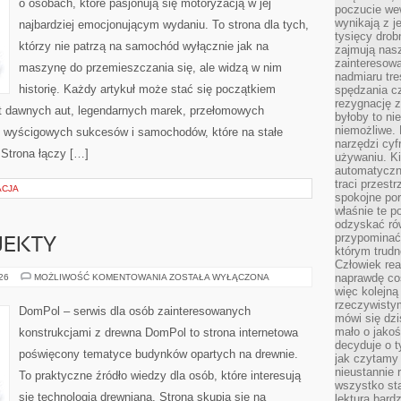
o osobach, które pasjonują się motoryzacją w jej
poczucie we
wynikają z j
najbardziej emocjonującym wydaniu. To strona dla tych,
tysięcy drob
którzy nie patrzą na samochód wyłącznie jak na
zajmują nasz
zainteresow
maszynę do przemieszczania się, ale widzą w nim
nadmiaru tre
historię. Każdy artykuł może stać się początkiem
spędzania cz
rezygnację z
at dawnych aut, legendarnych marek, przełomowych
byłoby to n
niemożliwe. 
, wyścigowych sukcesów i samochodów, które na stałe
narzędzi cyf
 Strona łączy […]
używaniu. Ki
automatyczn
traci przestr
ACJA
spokojne po
właśnie te p
odzyskać ró
przypominać
OJEKTY
którym trud
Człowiek rea
INSPIRACJE
naprawdę co
026
MOŻLIWOŚĆ KOMENTOWANIA
ZOSTAŁA WYŁĄCZONA
I
więc kolejną
PROJEKTY
rzeczywistym
DomPol – serwis dla osób zainteresowanych
mówi się dzi
mało o jakoś
konstrukcjami z drewna DomPol to strona internetowa
decyduje o t
poświęcony tematyce budynków opartych na drewnie.
jak czytamy 
nieustannie 
To praktyczne źródło wiedzy dla osób, które interesują
wszystko sta
się technologią drewnianą. Strona skupia się na
lektura bard