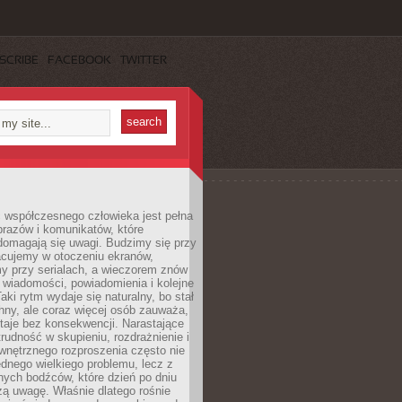
SCRIBE
FACEBOOK
TWITTER
 współczesnego człowieka jest pełna
razów i komunikatów, które
domagają się uwagi. Budzimy się przy
racujemy w otoczeniu ekranów,
 przy serialach, a wieczorem znów
wiadomości, powiadomienia i kolejne
aki rytm wydaje się naturalny, bo stał
hny, ale coraz więcej osób zauważa,
taje bez konsekwencji. Narastające
rudność w skupieniu, rozdrażnienie i
wnętrznego rozproszenia często nie
ednego wielkiego problemu, lecz z
nych bodźców, które dzień po dniu
ą uwagę. Właśnie dlatego rośnie