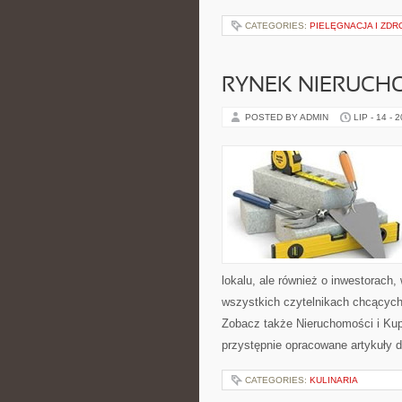
CATEGORIES:
PIELĘGNACJA I ZDR
RYNEK NIERUCH
POSTED BY ADMIN
LIP - 14 - 
lokalu, ale również o inwestorach
wszystkich czytelnikach chcących
Zobacz także Nieruchomości i Ku
przystępnie opracowane artykuły
CATEGORIES:
KULINARIA