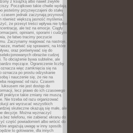
dzony z książką albo nawet zwykłe
ciszy. Początkowo takie chwile wydają
bo jesteśmy przyzwyczajeni do stałej
 Z czasem jednak zaczynają przynosić
m również większą jasność myślenia.
yć, że przesyt treści wpływa nie tylko
centrację, ale też na emocje. Ciągły
formacjami, opiniami, sporami i cudzym
ia, że łatwo tracimy poczucie
tmu. Zaczynamy reagować na nastroje,
 nasze, martwić się sprawami, na które
ływu, oraz porównywać się do
yselekcjonowanych obrazów cudzej
. To obciążenie bywa subtelne, ale
 bardzo męczące. Ograniczenie liczby
 oznacza więc zamknięcia się na
to oznacza po prostu odzyskanie
sobą i nauczenie się, że nie na
zeba reagować od razu. Czasem
 luksusem nie jest dostęp do
formacji, lecz prawo do ich czasowego
 W praktyce takie zmiany nie muszą
e. Nie trzeba od razu organizować
olucji ani wyrzucać wszystkich
rdziej skuteczne okazują się małe, ale
e decyzje. Można wyznaczyć
 bez telefonu, nie zabierać ekranu do
zyć część powiadomień albo wrócić do
które angażują uwagę w inny sposób.
będzie to gotowanie, dla innych