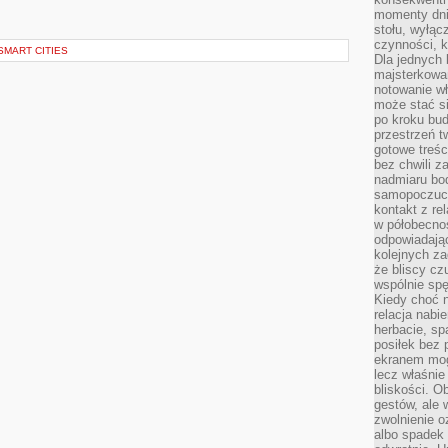
momenty dnia
stołu, wyłąc
czynności, 
SMART CITIES
Dla jednych 
majsterkowan
notowanie w
może stać si
po kroku bu
przestrzeń 
gotowe treśc
bez chwili 
nadmiaru bo
samopoczuci
kontakt z re
w półobecnoś
odpowiadają
kolejnych za
że bliscy cz
wspólnie spę
Kiedy choć 
relacja nabi
herbacie, sp
posiłek bez
ekranem mog
lecz właśnie
bliskości. 
gestów, ale 
zwolnienie o
albo spadek