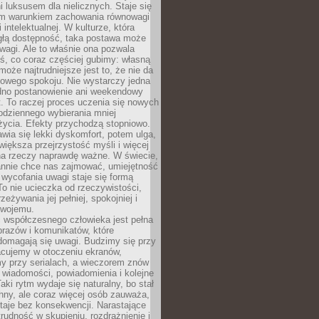
 luksusem dla nielicznych. Staje się
m warunkiem zachowania równowagi
 intelektualnej. W kulturze, która
ągłą dostępność, taka postawa może
agi. Ale to właśnie ona pozwala
ś, co coraz częściej gubimy: własną
oże najtrudniejsze jest to, że nie da
towego spokoju. Nie wystarczy jedna
edno postanowienie ani weekendowy
. To raczej proces uczenia się nowych
odziennego wybierania mniej
życia. Efekty przychodzą stopniowo.
awia się lekki dyskomfort, potem ulga,
iększa przejrzystość myśli i więcej
na rzeczy naprawdę ważne. W świecie,
annie chce nas zajmować, umiejętność
wycofania uwagi staje się formą
 To nie ucieczka od rzeczywistości,
zeżywania jej pełniej, spokojniej i
swojemu.
 współczesnego człowieka jest pełna
razów i komunikatów, które
domagają się uwagi. Budzimy się przy
racujemy w otoczeniu ekranów,
 przy serialach, a wieczorem znów
wiadomości, powiadomienia i kolejne
aki rytm wydaje się naturalny, bo stał
hny, ale coraz więcej osób zauważa,
taje bez konsekwencji. Narastające
rudność w skupieniu, rozdrażnienie i