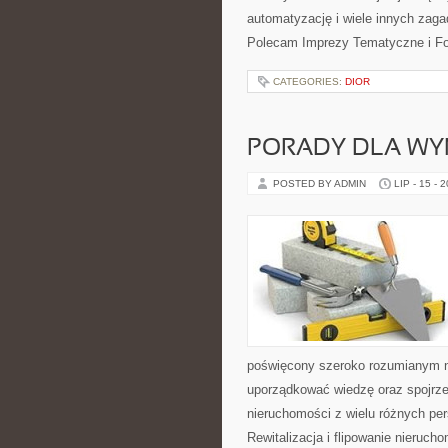
automatyzację i wiele innych zag
Polecam Imprezy Tematyczne i Fot
CATEGORIES:
DIOR
PORADY DLA WY
POSTED BY ADMIN
LIP - 15 - 
poświęcony szeroko rozumianym n
uporządkować wiedzę oraz spojrze
nieruchomości z wielu różnych pe
Rewitalizacja i flipowanie nieruc