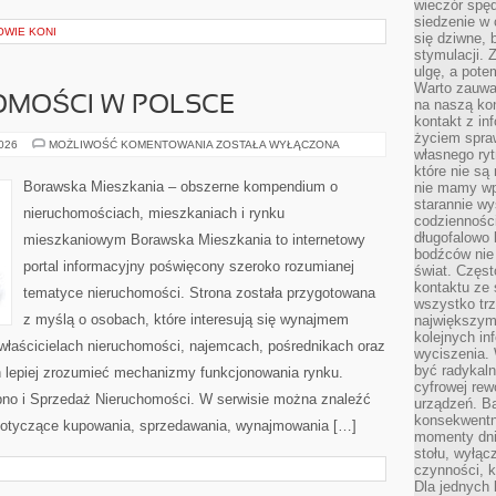
wieczór spę
siedzenie w 
OWIE KONI
się dziwne, 
stymulacji.
ulgę, a pote
Warto zauważ
OMOŚCI W POLSCE
na naszą kon
kontakt z in
życiem spraw
RYNEK
2026
MOŻLIWOŚĆ KOMENTOWANIA
ZOSTAŁA WYŁĄCZONA
własnego ry
NIERUCHOMOŚCI
W
które nie są
POLSCE
Borawska Mieszkania – obszerne kompendium o
nie mamy wp
starannie w
nieruchomościach, mieszkaniach i rynku
codzienności
długofalowo
mieszkaniowym Borawska Mieszkania to internetowy
bodźców nie
portal informacyjny poświęcony szeroko rozumianej
świat. Częs
kontaktu ze 
tematyce nieruchomości. Strona została przygotowana
wszystko tr
z myślą o osobach, które interesują się wynajmem
największym
kolejnych in
, właścicielach nieruchomości, najemcach, pośrednikach oraz
wyciszenia.
być radykaln
 lepiej zrozumieć mechanizmy funkcjonowania rynku.
cyfrowej rew
pno i Sprzedaż Nieruchomości. W serwisie można znaleźć
urządzeń. Ba
konsekwentn
 dotyczące kupowania, sprzedawania, wynajmowania […]
momenty dnia
stołu, wyłąc
czynności, 
Dla jednych 