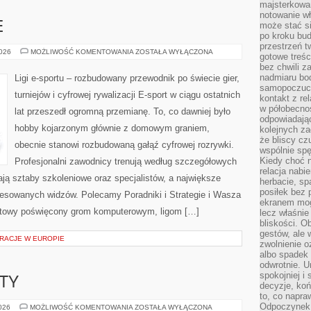
majsterkowan
notowanie w
E
może stać si
po kroku bu
przestrzeń 
GRY
2026
MOŻLIWOŚĆ KOMENTOWANIA
ZOSTAŁA WYŁĄCZONA
gotowe treśc
E-
bez chwili 
SPORTOWE
nadmiaru bo
Ligi e-sportu – rozbudowany przewodnik po świecie gier,
samopoczuci
turniejów i cyfrowej rywalizacji E-sport w ciągu ostatnich
kontakt z re
w półobecnoś
lat przeszedł ogromną przemianę. To, co dawniej było
odpowiadają
hobby kojarzonym głównie z domowym graniem,
kolejnych za
że bliscy cz
obecnie stanowi rozbudowaną gałąź cyfrowej rozrywki.
wspólnie spę
Kiedy choć 
Profesjonalni zawodnicy trenują według szczegółowych
relacja nabi
ją sztaby szkoleniowe oraz specjalistów, a największe
herbacie, sp
posiłek bez
teresowanych widzów. Polecamy Poradniki i Strategie i Wasza
ekranem mog
ernetowy poświęcony grom komputerowym, ligom […]
lecz właśnie
bliskości. 
gestów, ale 
RACJE W EUROPIE
zwolnienie o
albo spadek
odwrotnie. U
spokojniej i
KTY
decyzje, koń
to, co napra
Odpoczynek o
GRANTY
2026
MOŻLIWOŚĆ KOMENTOWANIA
ZOSTAŁA WYŁĄCZONA