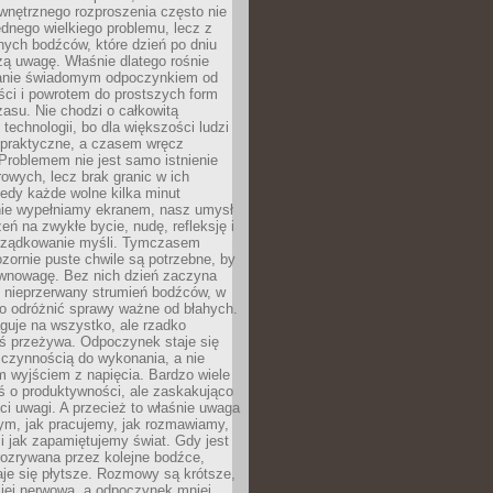
wnętrznego rozproszenia często nie
ednego wielkiego problemu, lecz z
nych bodźców, które dzień po dniu
ą uwagę. Właśnie dlatego rośnie
anie świadomym odpoczynkiem od
ści i powrotem do prostszych form
asu. Nie chodzi o całkowitą
 technologii, bo dla większości ludzi
iepraktyczne, a czasem wręcz
Problemem nie jest samo istnienie
rowych, lecz brak granic w ich
edy każde wolne kilka minut
ie wypełniamy ekranem, nasz umysł
zeń na zwykłe bycie, nudę, refleksję i
rządkowanie myśli. Tymczasem
ozornie puste chwile są potrzebne, by
wnowagę. Bez nich dzień zaczyna
 nieprzerwany strumień bodźców, w
no odróżnić sprawy ważne od błahych.
guje na wszystko, ale rzadko
ś przeżywa. Odpoczynek staje się
 czynnością do wykonania, a nie
 wyjściem z napięcia. Bardzo wiele
ś o produktywności, ale zaskakująco
ci uwagi. A przecież to właśnie uwaga
ym, jak pracujemy, jak rozmawiamy,
i jak zapamiętujemy świat. Gdy jest
rozrywana przez kolejne bodźce,
je się płytsze. Rozmowy są krótsze,
ziej nerwowa, a odpoczynek mniej