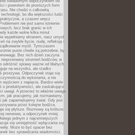
anie świadomym odpoczynkiem od
ści i powrotem do prostszych form
asu. Nie chodzi o całkowitą
 technologii, bo dla większości ludzi
iepraktyczne, a czasem wręcz
Problemem nie jest samo istnienie
rowych, lecz brak granic w ich
edy każde wolne kilka minut
ie wypełniamy ekranem, nasz umysł
zeń na zwykłe bycie, nudę, refleksję i
rządkowanie myśli. Tymczasem
ozornie puste chwile są potrzebne, by
wnowagę. Bez nich dzień zaczyna
 nieprzerwany strumień bodźców, w
no odróżnić sprawy ważne od błahych.
guje na wszystko, ale rzadko
ś przeżywa. Odpoczynek staje się
 czynnością do wykonania, a nie
 wyjściem z napięcia. Bardzo wiele
ś o produktywności, ale zaskakująco
ci uwagi. A przecież to właśnie uwaga
ym, jak pracujemy, jak rozmawiamy,
i jak zapamiętujemy świat. Gdy jest
rozrywana przez kolejne bodźce,
je się płytsze. Rozmowy są krótsze,
ziej nerwowa, a odpoczynek mniej
latego jednym z najcenniejszych
zuje się umiejętność wyłączania się
hwilę. Może to być spacer bez
ranek bez sprawdzania wiadomości,