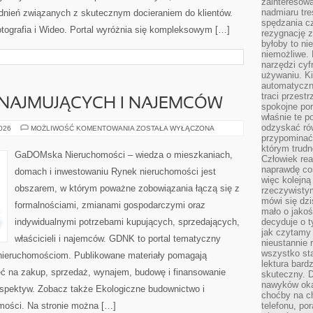
zainteresow
nadmiaru tre
adnień związanych z skutecznym docieraniem do klientów.
spędzania cz
ografia i Wideo. Portal wyróżnia się kompleksowym […]
rezygnację z
byłoby to n
niemożliwe. 
narzędzi cyf
używaniu. Ki
automatyczn
traci przestr
NAJMUJĄCYCH I NAJEMCÓW
spokojne po
właśnie te p
odzyskać ró
PORADY
2026
MOŻLIWOŚĆ KOMENTOWANIA
ZOSTAŁA WYŁĄCZONA
DLA
przypominać
WYNAJMUJĄCYCH
którym trud
I
GaDOMska Nieruchomości – wiedza o mieszkaniach,
Człowiek rea
NAJEMCÓW
naprawdę co
domach i inwestowaniu Rynek nieruchomości jest
więc kolejną
obszarem, w którym poważne zobowiązania łączą się z
rzeczywistym
mówi się dzi
formalnościami, zmianami gospodarczymi oraz
mało o jakoś
indywidualnymi potrzebami kupujących, sprzedających,
decyduje o t
jak czytamy 
właścicieli i najemców. GDNK to portal tematyczny
nieustannie 
wszystko sta
ieruchomościom. Publikowane materiały pomagają
lektura bard
ć na zakup, sprzedaż, wynajem, budowę i finansowanie
skuteczny. D
nawyków oka
rspektyw. Zobacz także Ekologiczne budownictwo i
choćby na c
homości. Na stronie można […]
telefonu, po