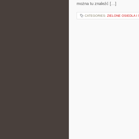
można tu znaleźć […]
CATEGORIES:
ZIELONE OSIEDLA I 