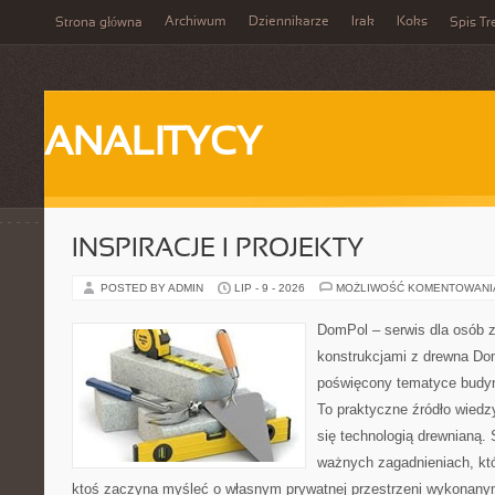
Archiwum
Dziennikarze
Irak
Koks
Strona główna
Spis Tr
ANALITYCY
INSPIRACJE I PROJEKTY
POSTED BY ADMIN
LIP - 9 - 2026
MOŻLIWOŚĆ KOMENTOWAN
DomPol – serwis dla osób 
konstrukcjami z drewna Dom
poświęcony tematyce budyn
To praktyczne źródło wiedzy
się technologią drewnianą. 
ważnych zagadnieniach, któ
ktoś zaczyna myśleć o własnym prywatnej przestrzeni wykonan