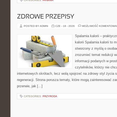
CATEGORIES:
PANAMA
ZDROWE PRZEPISY
POSTED BY ADMIN
CZE - 18 - 2026
MOŻLIWOŚĆ KOMENTOWA
Spalarnia kalorii – praktyc
kalorii Spalarnia kalorii to 
stworzony z myślą o osobac
zrozumieć temat redukcji w
informacji podanych w pros
czytelników, którzy nie chc
internetowych skrótach, lecz wolą spojrzeć na zdrowy styl życia 
regeneracji. Strona porusza tematy, które mogą zainteresować z
przerwie, jak […]
CATEGORIES:
PRZYRODA