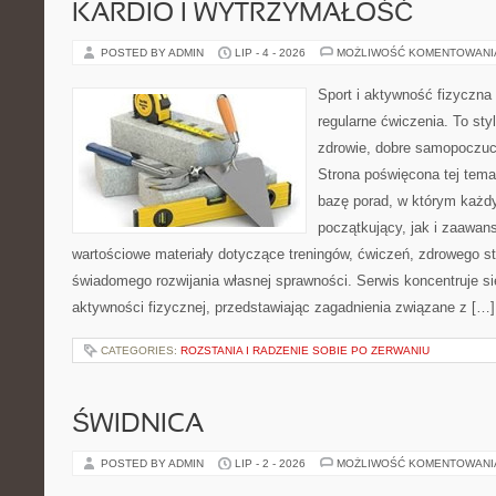
KARDIO I WYTRZYMAŁOŚĆ
POSTED BY ADMIN
LIP - 4 - 2026
MOŻLIWOŚĆ KOMENTOWAN
Sport i aktywność fizyczna 
regularne ćwiczenia. To sty
zdrowie, dobre samopoczuci
Strona poświęcona tej tem
bazę porad, w którym każdy
początkujący, jak i zaawa
wartościowe materiały dotyczące treningów, ćwiczeń, zdrowego st
świadomego rozwijania własnej sprawności. Serwis koncentruje s
aktywności fizycznej, przedstawiając zagadnienia związane z […]
CATEGORIES:
ROZSTANIA I RADZENIE SOBIE PO ZERWANIU
ŚWIDNICA
POSTED BY ADMIN
LIP - 2 - 2026
MOŻLIWOŚĆ KOMENTOWAN