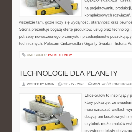
wysokociśnieniową. Nasza d
na projektowaniu, produkcji
kompleksowych rozwiązań, 
wszędzie tam, gdzie liczy się wydajność, staranność oraz pewn
Strona prezentuje bogatą ofertę produktów, usług oraz technologii
potrzeby nowoczesnego przemysłu i przedsiębiorstw poszukując
technicznych. Polecam Ciekawostki i Giganty Świata i Historia P
CATEGORIES:
PALMTREEVIEW
TECHNOLOGIE DLA PLANETY
POSTED BY ADMIN
CZE - 27 - 2026
MOŻLIWOŚĆ KOMENTOWA
Ekos-Sułów to inspirujący p
który pokazuje, że świadom
musi oznaczać wielkich wy
decyzji ani kosztownych zm
czytelnik może znaleźć wsk
przystępne teksty dotyczą