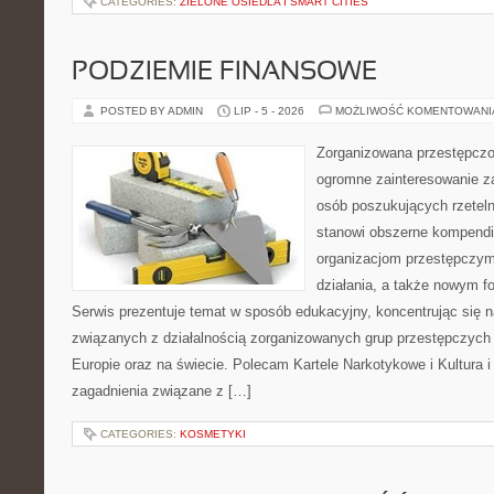
CATEGORIES:
ZIELONE OSIEDLA I SMART CITIES
PODZIEMIE FINANSOWE
POSTED BY ADMIN
LIP - 5 - 2026
MOŻLIWOŚĆ KOMENTOWAN
Zorganizowana przestępczoś
ogromne zainteresowanie za
osób poszukujących rzeteln
stanowi obszerne kompendi
organizacjom przestępczym
działania, a także nowym f
Serwis prezentuje temat w sposób edukacyjny, koncentrując się na
związanych z działalnością zorganizowanych grup przestępczych 
Europie oraz na świecie. Polecam Kartele Narkotykowe i Kultura i 
zagadnienia związane z […]
CATEGORIES:
KOSMETYKI