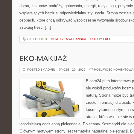
domu, zakupów, podróży, gotowania, energii, recyklingu, przyrod
wspierających bardziej odpowiedzialny styl życia. Strona została
osobach, które chcą odkrywać współczesne wyzwania środowisko
szukają treści […]
CATEGORIES:
KOSMETYKA WEGAŃSKA I CRUELTY FREE
EKO-MAKIJAŻ
POSTED BY ADMIN
CZE - 20 - 2026
MOŻLIWOŚĆ KOMENTOWA
Bioarp24.pl to internetowa 
się wokół produktów kosme
naturą. Strona może być tr
źródło informacji dla osób, k
kosmetykami opartymi na sk
strona, która wpisuje się w
łagodniejszą codzienną pielęgnacją. Polecamy Kosmetyki dla nieg
Głównym motywem strony jest tematyka naturalnej pielęgnacji. B