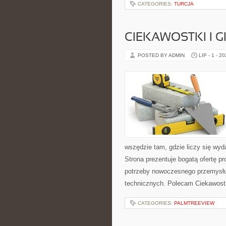
CATEGORIES:
TURCJA
CIEKAWOSTKI I 
POSTED BY ADMIN
LIP - 1 - 2
wszędzie tam, gdzie liczy się wy
Strona prezentuje bogatą ofertę pr
potrzeby nowoczesnego przemysłu
technicznych. Polecam Ciekawostki
CATEGORIES:
PALMTREEVIEW