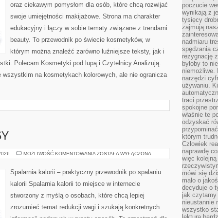
oraz ciekawym pomysłom dla osób, które chcą rozwijać
poczucie we
wynikają z j
swoje umiejętności makijażowe. Strona ma charakter
tysięcy drob
zajmują nasz
edukacyjny i łączy w sobie tematy związane z trendami
zainteresow
beauty. To przewodnik po świecie kosmetyków, w
nadmiaru tre
spędzania cz
którym można znaleźć zarówno luźniejsze teksty, jak i
rezygnację z
stki. Polecam Kosmetyki pod lupą i Czytelnicy Analizują.
byłoby to n
niemożliwe. 
e wszystkim na kosmetykach kolorowych, ale nie ogranicza
narzędzi cyf
używaniu. Ki
automatyczn
traci przestr
spokojne po
właśnie te p
odzyskać ró
przypominać
SY
którym trud
Człowiek rea
naprawdę co
ZDROWE
 2026
MOŻLIWOŚĆ KOMENTOWANIA
ZOSTAŁA WYŁĄCZONA
więc kolejną
PRZEPISY
rzeczywistym
Spalarnia kalorii – praktyczny przewodnik po spalaniu
mówi się dzi
mało o jakoś
kalorii Spalarnia kalorii to miejsce w internecie
decyduje o t
jak czytamy 
stworzony z myślą o osobach, które chcą lepiej
nieustannie 
zrozumieć temat redukcji wagi i szukają konkretnych
wszystko sta
lektura bard