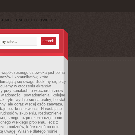
SCRIBE
FACEBOOK
TWITTER
 współczesnego człowieka jest pełna
razów i komunikatów, które
domagają się uwagi. Budzimy się przy
racujemy w otoczeniu ekranów,
 przy serialach, a wieczorem znów
wiadomości, powiadomienia i kolejne
aki rytm wydaje się naturalny, bo stał
hny, ale coraz więcej osób zauważa,
taje bez konsekwencji. Narastające
rudność w skupieniu, rozdrażnienie i
wnętrznego rozproszenia często nie
ednego wielkiego problemu, lecz z
nych bodźców, które dzień po dniu
ą uwagę. Właśnie dlatego rośnie