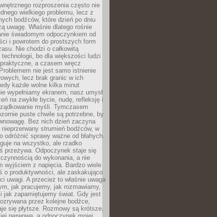
wnętrznego rozproszenia często nie
ednego wielkiego problemu, lecz z
nych bodźców, które dzień po dniu
ą uwagę. Właśnie dlatego rośnie
anie świadomym odpoczynkiem od
ści i powrotem do prostszych form
asu. Nie chodzi o całkowitą
 technologii, bo dla większości ludzi
iepraktyczne, a czasem wręcz
Problemem nie jest samo istnienie
rowych, lecz brak granic w ich
edy każde wolne kilka minut
ie wypełniamy ekranem, nasz umysł
zeń na zwykłe bycie, nudę, refleksję i
rządkowanie myśli. Tymczasem
ozornie puste chwile są potrzebne, by
wnowagę. Bez nich dzień zaczyna
 nieprzerwany strumień bodźców, w
no odróżnić sprawy ważne od błahych.
guje na wszystko, ale rzadko
ś przeżywa. Odpoczynek staje się
 czynnością do wykonania, a nie
 wyjściem z napięcia. Bardzo wiele
ś o produktywności, ale zaskakująco
ci uwagi. A przecież to właśnie uwaga
ym, jak pracujemy, jak rozmawiamy,
i jak zapamiętujemy świat. Gdy jest
rozrywana przez kolejne bodźce,
je się płytsze. Rozmowy są krótsze,
ziej nerwowa, a odpoczynek mniej