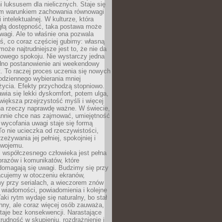
 luksusem dla nielicznych. Staje się
m warunkiem zachowania równowagi
 intelektualnej. W kulturze, która
ągłą dostępność, taka postawa może
agi. Ale to właśnie ona pozwala
ś, co coraz częściej gubimy: własną
oże najtrudniejsze jest to, że nie da
towego spokoju. Nie wystarczy jedna
edno postanowienie ani weekendowy
. To raczej proces uczenia się nowych
odziennego wybierania mniej
życia. Efekty przychodzą stopniowo.
awia się lekki dyskomfort, potem ulga,
iększa przejrzystość myśli i więcej
na rzeczy naprawdę ważne. W świecie,
annie chce nas zajmować, umiejętność
wycofania uwagi staje się formą
 To nie ucieczka od rzeczywistości,
zeżywania jej pełniej, spokojniej i
swojemu.
 współczesnego człowieka jest pełna
razów i komunikatów, które
domagają się uwagi. Budzimy się przy
racujemy w otoczeniu ekranów,
 przy serialach, a wieczorem znów
wiadomości, powiadomienia i kolejne
aki rytm wydaje się naturalny, bo stał
hny, ale coraz więcej osób zauważa,
taje bez konsekwencji. Narastające
rudność w skupieniu, rozdrażnienie i