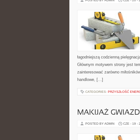
POSTED BY ADMIN
CZE - 20 -
łagodniejszą codzienną pielęgnacj
Głównym motywem strony jest tema
zainteresować zarówno miłośników
handlowe, […]
CATEGORIES:
PRZYSZŁOŚĆ ENERG
MAKIJAŻ GWIAZD
POSTED BY ADMIN
CZE - 19 -