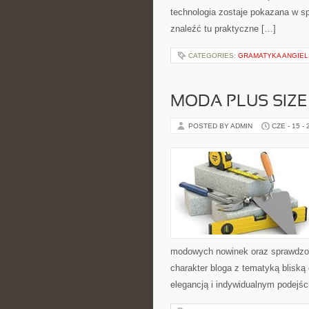
technologia zostaje pokazana w sp
znaleźć tu praktyczne […]
CATEGORIES:
GRAMATYKA ANGIE
MODA PLUS SIZE
POSTED BY ADMIN
CZE - 15 -
modowych nowinek oraz sprawdzon
charakter bloga z tematyką bliską
elegancją i indywidualnym podejśc