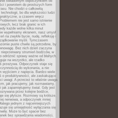
anie świadomym odpoczynkiem od
ści i powrotem do prostszych form
asu. Nie chodzi o całkowitą
 technologii, bo dla większości ludzi
iepraktyczne, a czasem wręcz
Problemem nie jest samo istnienie
rowych, lecz brak granic w ich
edy każde wolne kilka minut
ie wypełniamy ekranem, nasz umysł
zeń na zwykłe bycie, nudę, refleksję i
rządkowanie myśli. Tymczasem
ozornie puste chwile są potrzebne, by
wnowagę. Bez nich dzień zaczyna
 nieprzerwany strumień bodźców, w
no odróżnić sprawy ważne od błahych.
guje na wszystko, ale rzadko
ś przeżywa. Odpoczynek staje się
 czynnością do wykonania, a nie
 wyjściem z napięcia. Bardzo wiele
ś o produktywności, ale zaskakująco
ci uwagi. A przecież to właśnie uwaga
ym, jak pracujemy, jak rozmawiamy,
i jak zapamiętujemy świat. Gdy jest
rozrywana przez kolejne bodźce,
je się płytsze. Rozmowy są krótsze,
ziej nerwowa, a odpoczynek mniej
latego jednym z najcenniejszych
zuje się umiejętność wyłączania się
hwilę. Może to być spacer bez
ranek bez sprawdzania wiadomości,