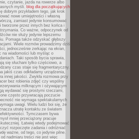
ie, czytanie, jazda na rowerze albo
łasnych myśli.
blog dla początkujących
ę dobrym przykładem tego, jak krok
dować nowe umiejętności i własną
twórczą, zamiast jedynie konsumować
i tworzone przez innych bez końca i
zatrzymania. Co ważne, odpoczynek od
dźców nie służy jedynie lepszemu
u. Pomaga także odzyskać głębszy
lacjami. Wiele rozmów prowadzimy dziś
ci, jednocześnie zerkając na ekran,
c na wiadomości lub myśląc o
daniach. Taki sposób bycia sprawia,
ują się słuchani tylko częściowo, a
dzany czas staje się fragmentaryczny.
na jakiś czas odkładamy urządzenia,
era innej jakości. Zwykła rozmowa przy
acer bez robienia zdjęć czy wspólny
 przerywania milknącym i ożywającym
ą wydawać się prostymi rzeczami,
 one często przywracają poczucie
Obecność nie wymaga spektakularnych
wymaga uwagi. Wielu ludzi boi się, że
znacza utratę kontaktu ze światem
 efektywności. Tymczasem bywa
mysł mniej przeciążony pracuje
 skuteczniej. Łatwiej wtedy podejmować
czyć rozpoczęte zadania i odróżniać
wdę ważne, od tego, co jedynie pilne.
d nadmiaru treści nie jest więc