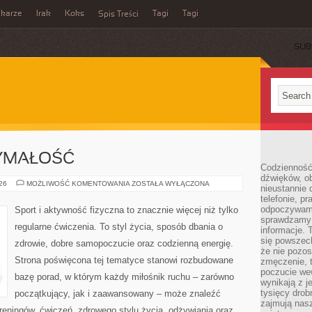
ikarze
Irak
Koks
Tagi
Tagi
Spis Treści
SUB
ZYMAŁOŚĆ
Codzienność
dźwięków, ob
KARDIO
026
MOŻLIWOŚĆ KOMENTOWANIA
ZOSTAŁA WYŁĄCZONA
nieustannie 
I
telefonie, p
WYTRZYMAŁOŚĆ
odpoczywamy
Sport i aktywność fizyczna to znacznie więcej niż tylko
sprawdzamy 
regularne ćwiczenia. To styl życia, sposób dbania o
informacje. T
się powszec
zdrowie, dobre samopoczucie oraz codzienną energię.
że nie pozos
Strona poświęcona tej tematyce stanowi rozbudowane
zmęczenie, t
poczucie we
bazę porad, w którym każdy miłośnik ruchu – zarówno
wynikają z j
tysięcy drob
początkujący, jak i zaawansowany – może znaleźć
zajmują nasz
reningów, ćwiczeń, zdrowego stylu życia, odżywiania oraz