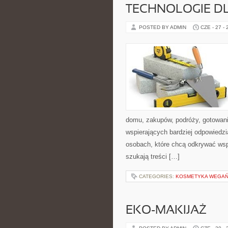
TECHNOLOGIE D
POSTED BY ADMIN
CZE - 27 -
domu, zakupów, podróży, gotowania
wspierających bardziej odpowiedzi
osobach, które chcą odkrywać ws
szukają treści […]
CATEGORIES:
KOSMETYKA WEGAŃS
EKO-MAKIJAŻ