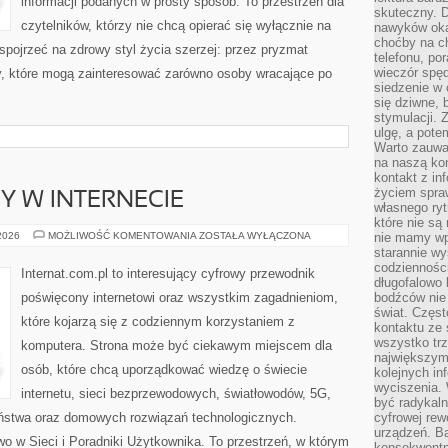
informacji podanych w prosty sposób. To przestrzeń dla
skuteczny. D
czytelników, którzy nie chcą opierać się wyłącznie na
nawyków oka
choćby na c
 spojrzeć na zdrowy styl życia szerzej: przez pryzmat
telefonu, po
wieczór spę
ty, które mogą zainteresować zarówno osoby wracające po
siedzenie w 
się dziwne, 
stymulacji.
ulgę, a pote
Warto zauważ
na naszą kon
kontakt z in
życiem spraw
Y W INTERNECIE
własnego ry
które nie są
NOWINKI
 2026
MOŻLIWOŚĆ KOMENTOWANIA
ZOSTAŁA WYŁĄCZONA
nie mamy wp
I
starannie w
TRENDY
codzienności
W
Internat.com.pl to interesujący cyfrowy przewodnik
INTERNECIE
długofalowo
poświęcony internetowi oraz wszystkim zagadnieniom,
bodźców nie
świat. Częs
które kojarzą się z codziennym korzystaniem z
kontaktu ze 
wszystko tr
komputera. Strona może być ciekawym miejscem dla
największym
osób, które chcą uporządkować wiedzę o świecie
kolejnych in
wyciszenia.
internetu, sieci bezprzewodowych, światłowodów, 5G,
być radykaln
eństwa oraz domowych rozwiązań technologicznych.
cyfrowej rew
urządzeń. Ba
o w Sieci i Poradniki Użytkownika. To przestrzeń, w którym
konsekwentn