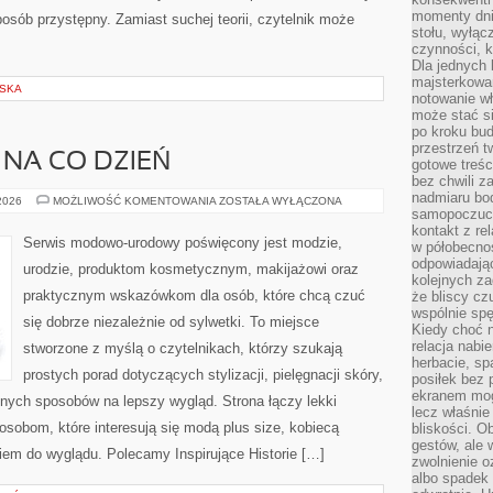
momenty dnia
osób przystępny. Zamiast suchej teorii, czytelnik może
stołu, wyłąc
czynności, 
Dla jednych 
majsterkowan
LSKA
notowanie w
może stać si
po kroku bu
przestrzeń 
 NA CO DZIEŃ
gotowe treśc
bez chwili 
nadmiaru bo
MODA
 2026
MOŻLIWOŚĆ KOMENTOWANIA
ZOSTAŁA WYŁĄCZONA
PLUS
samopoczuci
SIZE
kontakt z re
NA
Serwis modowo-urodowy poświęcony jest modzie,
w półobecnoś
CO
DZIEŃ
odpowiadają
urodzie, produktom kosmetycznym, makijażowi oraz
kolejnych za
praktycznym wskazówkom dla osób, które chcą czuć
że bliscy cz
wspólnie spę
się dobrze niezależnie od sylwetki. To miejsce
Kiedy choć 
relacja nabi
stworzone z myślą o czytelnikach, którzy szukają
herbacie, sp
prostych porad dotyczących stylizacji, pielęgnacji skóry,
posiłek bez
ekranem mog
ych sposobów na lepszy wygląd. Strona łączy lekki
lecz właśnie
 osobom, które interesują się modą plus size, kobiecą
bliskości. 
gestów, ale 
iem do wyglądu. Polecamy Inspirujące Historie […]
zwolnienie o
albo spadek