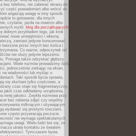
 bez telefonu, nie zabierać ekranu do
zyć część powiadomień albo wrócić do
które angażują uwagę w inny sposób.
będzie to gotowanie, dla innych
ie, czytanie, jazda na rowerze albo
łasnych myśli.
blog dla początkujących
ę dobrym przykładem tego, jak krok
dować nowe umiejętności i własną
twórczą, zamiast jedynie konsumować
i tworzone przez innych bez końca i
zatrzymania. Co ważne, odpoczynek od
dźców nie służy jedynie lepszemu
u. Pomaga także odzyskać głębszy
lacjami. Wiele rozmów prowadzimy dziś
ci, jednocześnie zerkając na ekran,
c na wiadomości lub myśląc o
daniach. Taki sposób bycia sprawia,
ują się słuchani tylko częściowo, a
dzany czas staje się fragmentaryczny.
na jakiś czas odkładamy urządzenia,
era innej jakości. Zwykła rozmowa przy
acer bez robienia zdjęć czy wspólny
 przerywania milknącym i ożywającym
ą wydawać się prostymi rzeczami,
 one często przywracają poczucie
Obecność nie wymaga spektakularnych
wymaga uwagi. Wielu ludzi boi się, że
znacza utratę kontaktu ze światem
 efektywności. Tymczasem bywa