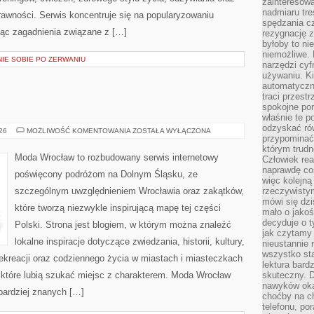
zainteresow
nadmiaru tre
rawności. Serwis koncentruje się na popularyzowaniu
spędzania cz
jąc zagadnienia związane z […]
rezygnację z
byłoby to n
niemożliwe. 
NIE SOBIE PO ZERWANIU
narzędzi cyf
używaniu. Ki
automatyczn
traci przestr
spokojne po
właśnie te p
odzyskać ró
ŚWIDNICA
026
MOŻLIWOŚĆ KOMENTOWANIA
ZOSTAŁA WYŁĄCZONA
przypominać
którym trud
Moda Wrocław to rozbudowany serwis internetowy
Człowiek rea
naprawdę co
poświęcony podróżom na Dolnym Śląsku, ze
więc kolejną
szczególnym uwzględnieniem Wrocławia oraz zakątków,
rzeczywistym
mówi się dzi
które tworzą niezwykle inspirującą mapę tej części
mało o jakoś
decyduje o t
Polski. Strona jest blogiem, w którym można znaleźć
jak czytamy 
lokalne inspiracje dotyczące zwiedzania, historii, kultury,
nieustannie 
wszystko sta
 rekreacji oraz codziennego życia w miastach i miasteczkach
lektura bard
, które lubią szukać miejsc z charakterem. Moda Wrocław
skuteczny. D
nawyków oka
jbardziej znanych […]
choćby na c
telefonu, po