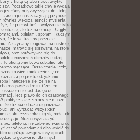
dzony z książką albo nawet zwykłe
ciszy. Początkowo takie chwile wydają
bo jesteśmy przyzwyczajeni do stałej
 Z czasem jednak zaczynają przynosić
m również większą jasność myślenia.
yć, że przesyt treści wpływa nie tylko
centrację, ale też na emocje. Ciągły
formacjami, opiniami, sporami i cudzym
ia, że łatwo tracimy poczucie
tmu. Zaczynamy reagować na nastroje,
 nasze, martwić się sprawami, na które
ływu, oraz porównywać się do
yselekcjonowanych obrazów cudzej
. To obciążenie bywa subtelne, ale
 bardzo męczące. Ograniczenie liczby
 oznacza więc zamknięcia się na
to oznacza po prostu odzyskanie
sobą i nauczenie się, że nie na
zeba reagować od razu. Czasem
 luksusem nie jest dostęp do
formacji, lecz prawo do ich czasowego
 W praktyce takie zmiany nie muszą
e. Nie trzeba od razu organizować
olucji ani wyrzucać wszystkich
rdziej skuteczne okazują się małe, ale
e decyzje. Można wyznaczyć
 bez telefonu, nie zabierać ekranu do
zyć część powiadomień albo wrócić do
które angażują uwagę w inny sposób.
będzie to gotowanie, dla innych