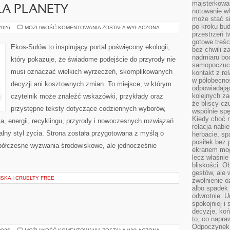
majsterkowan
LA PLANETY
notowanie w
może stać si
po kroku bu
TECHNOLOGIE
 2026
MOŻLIWOŚĆ KOMENTOWANIA
ZOSTAŁA WYŁĄCZONA
DLA
przestrzeń 
PLANETY
gotowe treśc
Ekos-Sułów to inspirujący portal poświęcony ekologii,
bez chwili 
nadmiaru bo
który pokazuje, że świadome podejście do przyrody nie
samopoczuci
musi oznaczać wielkich wyrzeczeń, skomplikowanych
kontakt z re
w półobecnoś
decyzji ani kosztownych zmian. To miejsce, w którym
odpowiadają
kolejnych za
czytelnik może znaleźć wskazówki, przykłady oraz
że bliscy cz
przystępne teksty dotyczące codziennych wyborów,
wspólnie spę
Kiedy choć 
, energii, recyklingu, przyrody i nowoczesnych rozwiązań
relacja nabi
alny styl życia. Strona została przygotowana z myślą o
herbacie, sp
posiłek bez
półczesne wyzwania środowiskowe, ale jednocześnie
ekranem mog
lecz właśnie
bliskości. 
gestów, ale 
KA I CRUELTY FREE
zwolnienie o
albo spadek
odwrotnie. U
spokojniej i
decyzje, koń
to, co napra
Odpoczynek o
EKO-