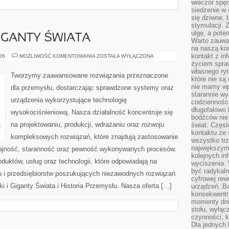
wieczór spę
siedzenie w 
się dziwne, 
stymulacji.
ulgę, a pote
GIGANTY ŚWIATA
Warto zauważ
na naszą kon
kontakt z in
CIEKAWOSTKI
026
MOŻLIWOŚĆ KOMENTOWANIA
ZOSTAŁA WYŁĄCZONA
I
życiem spraw
GIGANTY
własnego ry
ŚWIATA
Tworzymy zaawansowane rozwiązania przeznaczone
które nie są
nie mamy wp
dla przemysłu, dostarczając sprawdzone systemy oraz
starannie w
urządzenia wykorzystujące technologię
codzienności
długofalowo
wysokociśnieniową. Nasza działalność koncentruje się
bodźców nie
na projektowaniu, produkcji, wdrażaniu oraz rozwoju
świat. Częs
kontaktu ze 
kompleksowych rozwiązań, które znajdują zastosowanie
wszystko tr
największym
dajność, staranność oraz pewność wykonywanych procesów.
kolejnych in
oduktów, usług oraz technologii, które odpowiadają na
wyciszenia.
być radykaln
 i przedsiębiorstw poszukujących niezawodnych rozwiązań
cyfrowej rew
 i Giganty Świata i Historia Przemysłu. Nasza oferta […]
urządzeń. Ba
konsekwentn
momenty dnia
stołu, wyłąc
czynności, 
Dla jednych 