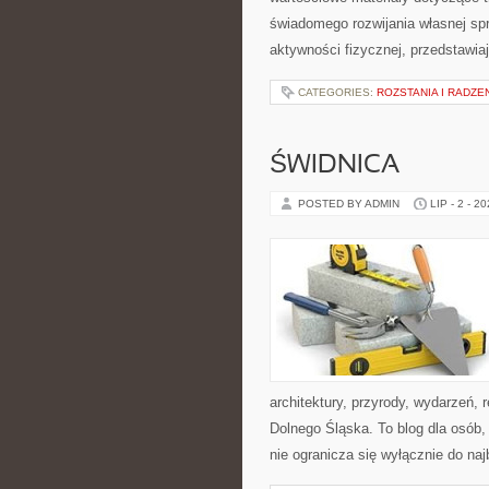
świadomego rozwijania własnej sp
aktywności fizycznej, przedstawia
CATEGORIES:
ROZSTANIA I RADZE
ŚWIDNICA
POSTED BY ADMIN
LIP - 2 - 2
architektury, przyrody, wydarzeń,
Dolnego Śląska. To blog dla osób
nie ogranicza się wyłącznie do na