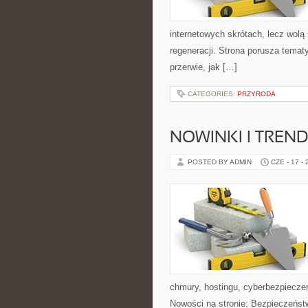
internetowych skrótach, lecz wolą
regeneracji. Strona porusza tema
przerwie, jak […]
CATEGORIES:
PRZYRODA
NOWINKI I TREND
POSTED BY ADMIN
CZE - 17 -
chmury, hostingu, cyberbezpiecz
Nowości na stronie: Bezpieczeństw