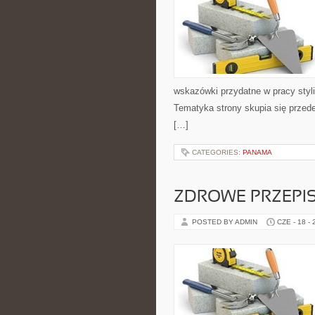
wskazówki przydatne w pracy styli
Tematyka strony skupia się przed
[…]
CATEGORIES:
PANAMA
ZDROWE PRZEPI
POSTED BY ADMIN
CZE - 18 -