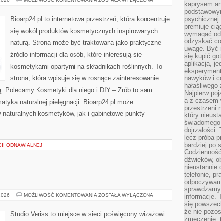
 2026
MOŻLIWOŚĆ KOMENTOWANIA
ZOSTAŁA WYŁĄCZONA
kaprysem ani
MAKIJAŻ
podstawowy
Bioarp24.pl to internetowa przestrzeń, która koncentruje
psychicznej i
premiuje ci
się wokół produktów kosmetycznych inspirowanych
wymagać odw
odzyskać co
naturą. Strona może być traktowana jako praktyczne
uwagę. Być m
źródło informacji dla osób, które interesują się
się kupić go
aplikacja, j
kosmetykami opartymi na składnikach roślinnych. To
eksperyment
strona, która wpisuje się w rosnące zainteresowanie
nawyków i c
hałaśliwego 
ą. Polecamy Kosmetyki dla niego i DIY – Zrób to sam.
Najpierw poj
a z czasem w
tyka naturalnej pielęgnacji. Bioarp24.pl może
przestrzeni 
 naturalnych kosmetyków, jak i gabinetowe punkty
który nieust
świadomego 
dojrzałości.
lecz próba pr
bardziej po 
II ODNAWIALNEJ
Codzienność
dźwięków, ob
nieustannie 
telefonie, p
odpoczywamy
sprawdzamy 
MAKIJAŻ
 2026
MOŻLIWOŚĆ KOMENTOWANIA
ZOSTAŁA WYŁĄCZONA
informacje. T
GWIAZD
się powszec
że nie pozos
Studio Veriss to miejsce w sieci poświęcony wizażowi
zmęczenie, t