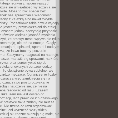
latego jednym z najcenniejszych
zuje się umiejętność wyłączania się
hwilę. Może to być spacer bez
ranek bez sprawdzania wiadomości,
dzony z książką albo nawet zwykłe
ciszy. Początkowo takie chwile wydają
bo jesteśmy przyzwyczajeni do stałej
 Z czasem jednak zaczynają przynosić
m również większą jasność myślenia.
yć, że przesyt treści wpływa nie tylko
centrację, ale też na emocje. Ciągły
formacjami, opiniami, sporami i cudzym
ia, że łatwo tracimy poczucie
tmu. Zaczynamy reagować na nastroje,
 nasze, martwić się sprawami, na które
ływu, oraz porównywać się do
yselekcjonowanych obrazów cudzej
. To obciążenie bywa subtelne, ale
 bardzo męczące. Ograniczenie liczby
 oznacza więc zamknięcia się na
to oznacza po prostu odzyskanie
sobą i nauczenie się, że nie na
zeba reagować od razu. Czasem
 luksusem nie jest dostęp do
formacji, lecz prawo do ich czasowego
 W praktyce takie zmiany nie muszą
e. Nie trzeba od razu organizować
olucji ani wyrzucać wszystkich
rdziej skuteczne okazują się małe, ale
e decyzje. Można wyznaczyć