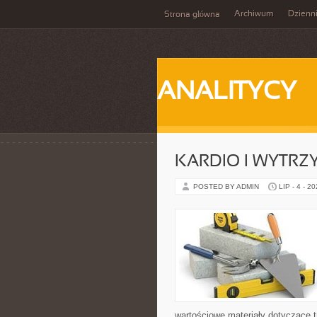
Archiwum
Dzienn
Strona główna
ANALITYCY
KARDIO I WYTR
POSTED BY ADMIN
LIP - 4 - 2
wartościowe materiały dotyczące t