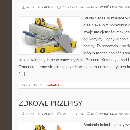
POSTED BY ADMIN
CZE - 19 - 2026
MOŻLIWOŚĆ KOMENTOWA
Studio Veriss to miejsce w
oraz ciekawym pomysłom dl
swoje umiejętności makijaż
edukacyjny i łączy w sobie
beauty. To przewodnik po 
którym można znaleźć zarów
wskazówki przydatne w pracy stylistki. Polecam Kosmetyki pod lup
Tematyka strony skupia się przede wszystkim na kosmetykach ko
[…]
CATEGORIES:
PANAMA
ZDROWE PRZEPISY
POSTED BY ADMIN
CZE - 18 - 2026
MOŻLIWOŚĆ KOMENTOWA
Spalarnia kalorii – praktyc