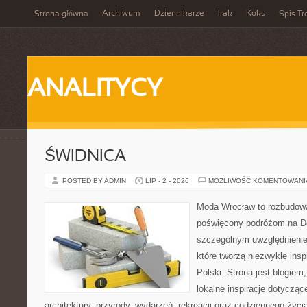
Archiwum
Dziennikarze
Irak
Koks
Strona główna
Spis Tr
ANALITYCY
ŚWIDNICA
POSTED BY ADMIN
LIP - 2 - 2026
MOŻLIWOŚĆ KOMENTOWAN
Moda Wrocław to rozbudowa
poświęcony podróżom na D
szczególnym uwzględnienie
które tworzą niezwykle insp
Polski. Strona jest blogie
lokalne inspiracje dotyczące
architektury, przyrody, wydarzeń, rekreacji oraz codziennego życ