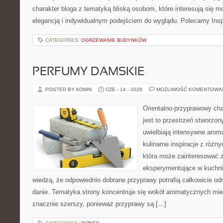
charakter bloga z tematyką bliską osobom, które interesują się m
elegancją i indywidualnym podejściem do wyglądu. Polecamy Inspi
CATEGORIES:
OGRZEWANIE BUDYNKÓW
PERFUMY DAMSKIE
POSTED BY ADMIN
CZE - 14 - 2026
MOŻLIWOŚĆ KOMENTOWA
Orientalno-przyprawowy char
jest to przestrzeń stworzon
uwielbiają intensywne aroma
kulinarne inspiracje z różny
która może zainteresować 
eksperymentujące w kuchni,
wiedzą, że odpowiednio dobrane przyprawy potrafią całkowicie od
danie. Tematyka strony koncentruje się wokół aromatycznych miesz
znacznie szerszy, ponieważ przyprawy są […]