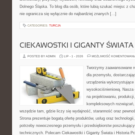
Dolnego Śląska. To blog dla osób, które lubią szukać miejsc z 
nie ogranicza się wyłącznie do najbardziej znanych […]
CATEGORIES:
TURCJA
CIEKAWOSTKI I GIGANTY ŚWIATA
POSTED BY ADMIN
LIP - 1 - 2026
MOŻLIWOŚĆ KOMENTOWAN
Tworzymy zaawansowane ro
dla przemysłu, dostarczaj
urządzenia wykorzystujące 
wysokociśnieniową. Nasza d
na projektowaniu, produkcji
kompleksowych rozwiązań, 
wszędzie tam, gdzie liczy się wydajność, staranność oraz pewn
Strona prezentuje bogatą ofertę produktów, usług oraz technologii
potrzeby nowoczesnego przemysłu i przedsiębiorstw poszukując
technicznych. Polecam Ciekawostki i Giganty Świata i Historia P