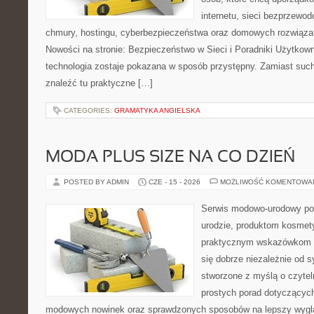
internetu, sieci bezprzewo
chmury, hostingu, cyberbezpieczeństwa oraz domowych rozwiąza
Nowości na stronie: Bezpieczeństwo w Sieci i Poradniki Użytkown
technologia zostaje pokazana w sposób przystępny. Zamiast suche
znaleźć tu praktyczne […]
CATEGORIES:
GRAMATYKA ANGIELSKA
MODA PLUS SIZE NA CO DZIEŃ
POSTED BY ADMIN
CZE - 15 - 2026
MOŻLIWOŚĆ KOMENTOWA
Serwis modowo-urodowy po
urodzie, produktom kosmet
praktycznym wskazówkom d
się dobrze niezależnie od s
stworzone z myślą o czytel
prostych porad dotyczących s
modowych nowinek oraz sprawdzonych sposobów na lepszy wygląd