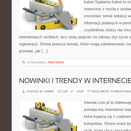
kalorii Spalarnia kalorii to 
stworzony z myślą o osobac
zrozumieć temat redukcji w
informacji podanych w pros
czytelników, którzy nie chc
internetowych skrótach, lecz wolą spojrzeć na zdrowy styl życia 
regeneracji. Strona porusza tematy, które mogą zainteresować z
przerwie, jak […]
CATEGORIES:
PRZYRODA
NOWINKI I TRENDY W INTERNECI
POSTED BY ADMIN
CZE - 17 - 2026
MOŻLIWOŚĆ KOMENTOWA
Internat.com.pl to interesu
poświęcony internetowi or
które kojarzą się z codzie
komputera. Strona może b
osób, które chcą uporządk