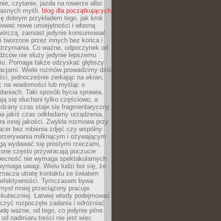
ie, czytanie, jazda na rowerze albo
łasnych myśli.
blog dla początkujących
ę dobrym przykładem tego, jak krok
dować nowe umiejętności i własną
twórczą, zamiast jedynie konsumować
i tworzone przez innych bez końca i
zatrzymania. Co ważne, odpoczynek od
dźców nie służy jedynie lepszemu
u. Pomaga także odzyskać głębszy
lacjami. Wiele rozmów prowadzimy dziś
ci, jednocześnie zerkając na ekran,
c na wiadomości lub myśląc o
daniach. Taki sposób bycia sprawia,
ują się słuchani tylko częściowo, a
dzany czas staje się fragmentaryczny.
na jakiś czas odkładamy urządzenia,
era innej jakości. Zwykła rozmowa przy
acer bez robienia zdjęć czy wspólny
 przerywania milknącym i ożywającym
ą wydawać się prostymi rzeczami,
 one często przywracają poczucie
Obecność nie wymaga spektakularnych
wymaga uwagi. Wielu ludzi boi się, że
znacza utratę kontaktu ze światem
 efektywności. Tymczasem bywa
mysł mniej przeciążony pracuje
 skuteczniej. Łatwiej wtedy podejmować
czyć rozpoczęte zadania i odróżniać
wdę ważne, od tego, co jedynie pilne.
d nadmiaru treści nie jest więc