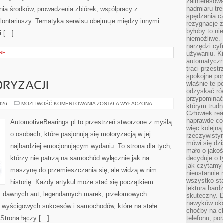
zainteresow
nadmiaru tre
ia środków, prowadzenia zbiórek, współpracy z
spędzania cz
ontariuszy. Tematyka serwisu obejmuje między innymi
rezygnację z
byłoby to n
i […]
niemożliwe. 
narzędzi cyf
NE
używaniu. Ki
automatyczn
traci przestr
spokojne po
właśnie te p
RYZACJI
odzyskać ró
przypominać
ZŁOTA
2026
MOŻLIWOŚĆ KOMENTOWANIA
ZOSTAŁA WYŁĄCZONA
którym trud
ERA
Człowiek rea
MOTORYZACJI
naprawdę co
AutomotiveBearings.pl to przestrzeń stworzone z myślą
więc kolejną
o osobach, które pasjonują się motoryzacją w jej
rzeczywistym
mówi się dzi
najbardziej emocjonującym wydaniu. To strona dla tych,
mało o jakoś
którzy nie patrzą na samochód wyłącznie jak na
decyduje o t
jak czytamy 
maszynę do przemieszczania się, ale widzą w nim
nieustannie 
wszystko sta
historię. Każdy artykuł może stać się początkiem
lektura bard
at dawnych aut, legendarnych marek, przełomowych
skuteczny. D
nawyków oka
, wyścigowych sukcesów i samochodów, które na stałe
choćby na c
 Strona łączy […]
telefonu, po