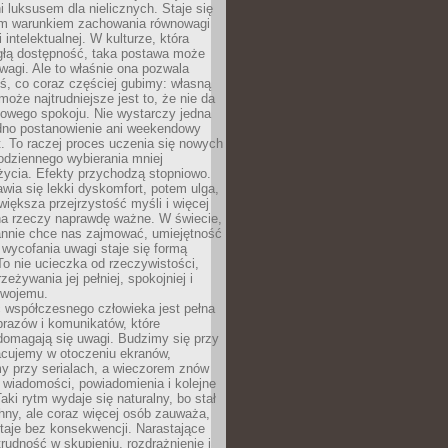
 luksusem dla nielicznych. Staje się
m warunkiem zachowania równowagi
 intelektualnej. W kulturze, która
ągłą dostępność, taka postawa może
agi. Ale to właśnie ona pozwala
ś, co coraz częściej gubimy: własną
oże najtrudniejsze jest to, że nie da
towego spokoju. Nie wystarczy jedna
edno postanowienie ani weekendowy
. To raczej proces uczenia się nowych
odziennego wybierania mniej
życia. Efekty przychodzą stopniowo.
awia się lekki dyskomfort, potem ulga,
iększa przejrzystość myśli i więcej
na rzeczy naprawdę ważne. W świecie,
annie chce nas zajmować, umiejętność
wycofania uwagi staje się formą
 To nie ucieczka od rzeczywistości,
zeżywania jej pełniej, spokojniej i
swojemu.
 współczesnego człowieka jest pełna
razów i komunikatów, które
domagają się uwagi. Budzimy się przy
racujemy w otoczeniu ekranów,
 przy serialach, a wieczorem znów
wiadomości, powiadomienia i kolejne
aki rytm wydaje się naturalny, bo stał
hny, ale coraz więcej osób zauważa,
taje bez konsekwencji. Narastające
rudność w skupieniu, rozdrażnienie i