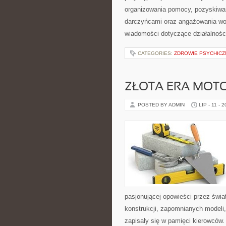
organizowania pomocy, pozyskiwan
darczyńcami oraz angażowania wol
wiadomości dotyczące działalnośc
CATEGORIES:
ZDROWIE PSYCHICZ
ZŁOTA ERA MOTO
POSTED BY ADMIN
LIP - 11 - 
pasjonującej opowieści przez świ
konstrukcji, zapomnianych modeli
zapisały się w pamięci kierowców.