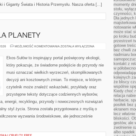
 i Giganty Świata i Historia Przemysłu. Nasza oferta […]
momenty dnia
stołu, wyłąc
czynności, 
Dla jednych 
majsterkowan
notowanie w
może stać si
LA PLANETY
po kroku bu
przestrzeń 
gotowe treśc
TECHNOLOGIE
 2026
MOŻLIWOŚĆ KOMENTOWANIA
ZOSTAŁA WYŁĄCZONA
DLA
bez chwili 
PLANETY
nadmiaru bo
Ekos-Sułów to inspirujący portal poświęcony ekologii,
samopoczuci
kontakt z re
który pokazuje, że świadome podejście do przyrody nie
w półobecnoś
musi oznaczać wielkich wyrzeczeń, skomplikowanych
odpowiadają
kolejnych za
decyzji ani kosztownych zmian. To miejsce, w którym
że bliscy cz
wspólnie spę
czytelnik może znaleźć wskazówki, przykłady oraz
Kiedy choć 
przystępne teksty dotyczące codziennych wyborów,
relacja nabi
herbacie, sp
, energii, recyklingu, przyrody i nowoczesnych rozwiązań
posiłek bez
alny styl życia. Strona została przygotowana z myślą o
ekranem mog
lecz właśnie
półczesne wyzwania środowiskowe, ale jednocześnie
bliskości. 
gestów, ale 
zwolnienie o
albo spadek
KA I CRUELTY FREE