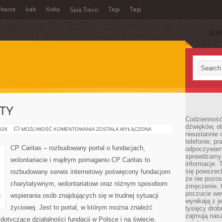
ikarze
Irak
Koks
Tagi
Tagi
Spis Treści
SUB
KTY
Codzienność
dźwięków, ob
GRANTY
2026
MOŻLIWOŚĆ KOMENTOWANIA
ZOSTAŁA WYŁĄCZONA
nieustannie 
I
PROJEKTY
telefonie, p
CP Caritas – rozbudowany portal o fundacjach,
odpoczywamy
sprawdzamy 
wolontariacie i mądrym pomaganiu CP Caritas to
informacje. T
się powszec
rozbudowany serwis internetowy poświęcony fundacjom
że nie pozos
charytatywnym, wolontariatowi oraz różnym sposobom
zmęczenie, t
poczucie we
wspierania osób znajdujących się w trudnej sytuacji
wynikają z j
życiowej. Jest to portal, w którym można znaleźć
tysięcy drob
zajmują nasz
dotyczące działalności fundacji w Polsce i na świecie,