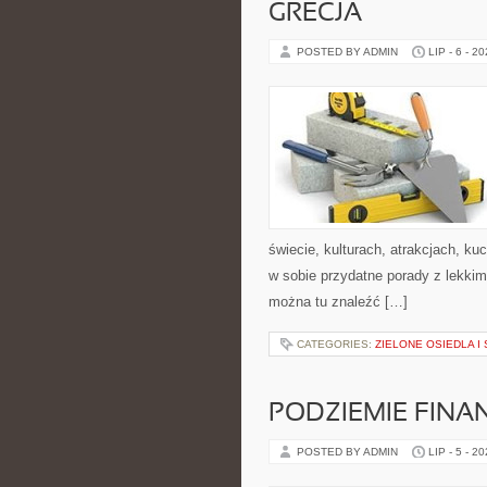
GRECJA
POSTED BY ADMIN
LIP - 6 - 2
świecie, kulturach, atrakcjach, kuc
w sobie przydatne porady z lekki
można tu znaleźć […]
CATEGORIES:
ZIELONE OSIEDLA I 
PODZIEMIE FIN
POSTED BY ADMIN
LIP - 5 - 2