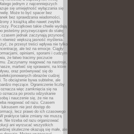
latego jednym z najcenniejszych
zuje się umiejętność wyłączania się
hwilę. Może to być spacer bez
ranek bez sprawdzania wiadomości,
dzony z książką albo nawet zwykłe
ciszy. Początkowo takie chwile wydają
bo jesteśmy przyzwyczajeni do stałej
 Z czasem jednak zaczynają przynosić
m również większą jasność myślenia.
yć, że przesyt treści wpływa nie tylko
centrację, ale też na emocje. Ciągły
formacjami, opiniami, sporami i cudzym
ia, że łatwo tracimy poczucie
tmu. Zaczynamy reagować na nastroje,
 nasze, martwić się sprawami, na które
ływu, oraz porównywać się do
yselekcjonowanych obrazów cudzej
. To obciążenie bywa subtelne, ale
 bardzo męczące. Ograniczenie liczby
 oznacza więc zamknięcia się na
to oznacza po prostu odzyskanie
sobą i nauczenie się, że nie na
zeba reagować od razu. Czasem
 luksusem nie jest dostęp do
formacji, lecz prawo do ich czasowego
 W praktyce takie zmiany nie muszą
e. Nie trzeba od razu organizować
olucji ani wyrzucać wszystkich
rdziej skuteczne okazują się małe, ale
e decyzje. Można wyznaczyć