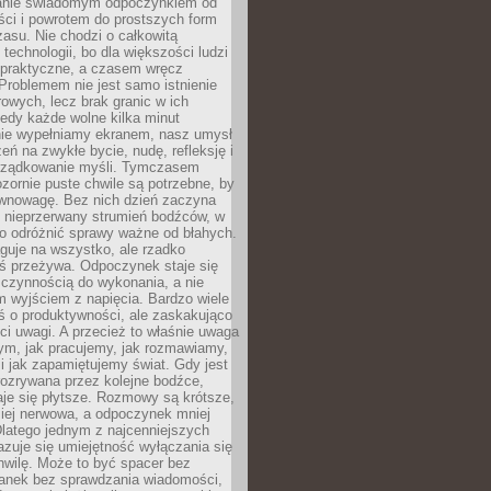
anie świadomym odpoczynkiem od
ści i powrotem do prostszych form
asu. Nie chodzi o całkowitą
 technologii, bo dla większości ludzi
iepraktyczne, a czasem wręcz
Problemem nie jest samo istnienie
rowych, lecz brak granic w ich
edy każde wolne kilka minut
ie wypełniamy ekranem, nasz umysł
zeń na zwykłe bycie, nudę, refleksję i
rządkowanie myśli. Tymczasem
ozornie puste chwile są potrzebne, by
wnowagę. Bez nich dzień zaczyna
 nieprzerwany strumień bodźców, w
no odróżnić sprawy ważne od błahych.
guje na wszystko, ale rzadko
ś przeżywa. Odpoczynek staje się
 czynnością do wykonania, a nie
 wyjściem z napięcia. Bardzo wiele
ś o produktywności, ale zaskakująco
ci uwagi. A przecież to właśnie uwaga
ym, jak pracujemy, jak rozmawiamy,
i jak zapamiętujemy świat. Gdy jest
rozrywana przez kolejne bodźce,
je się płytsze. Rozmowy są krótsze,
ziej nerwowa, a odpoczynek mniej
latego jednym z najcenniejszych
zuje się umiejętność wyłączania się
hwilę. Może to być spacer bez
ranek bez sprawdzania wiadomości,