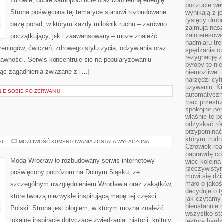
zdrowie, dobre samopoczucie oraz codzienną energię.
poczucie we
Strona poświęcona tej tematyce stanowi rozbudowane
wynikają z j
tysięcy drob
bazę porad, w którym każdy miłośnik ruchu – zarówno
zajmują nasz
zainteresow
początkujący, jak i zaawansowany – może znaleźć
nadmiaru tre
reningów, ćwiczeń, zdrowego stylu życia, odżywiania oraz
spędzania cz
rezygnację z
rawności. Serwis koncentruje się na popularyzowaniu
byłoby to n
jąc zagadnienia związane z […]
niemożliwe. 
narzędzi cyf
używaniu. Ki
NIE SOBIE PO ZERWANIU
automatyczn
traci przestr
spokojne po
właśnie te p
odzyskać ró
przypominać
którym trud
ŚWIDNICA
026
MOŻLIWOŚĆ KOMENTOWANIA
ZOSTAŁA WYŁĄCZONA
Człowiek rea
naprawdę co
Moda Wrocław to rozbudowany serwis internetowy
więc kolejną
rzeczywistym
poświęcony podróżom na Dolnym Śląsku, ze
mówi się dzi
mało o jakoś
szczególnym uwzględnieniem Wrocławia oraz zakątków,
decyduje o t
które tworzą niezwykle inspirującą mapę tej części
jak czytamy 
nieustannie 
Polski. Strona jest blogiem, w którym można znaleźć
wszystko sta
lokalne inspiracje dotyczące zwiedzania, historii, kultury,
lektura bard