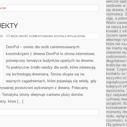
wieczór spę
siedzenie w 
ACJA
się dziwne, 
stymulacji.
ulgę, a pote
Warto zauważ
OJEKTY
na naszą kon
kontakt z in
życiem spraw
INSPIRACJE
026
MOŻLIWOŚĆ KOMENTOWANIA
ZOSTAŁA WYŁĄCZONA
I
własnego ry
PROJEKTY
które nie są
DomPol – serwis dla osób zainteresowanych
nie mamy wp
starannie w
konstrukcjami z drewna DomPol to strona internetowa
codzienności
poświęcony tematyce budynków opartych na drewnie.
długofalowo
bodźców nie
To praktyczne źródło wiedzy dla osób, które interesują
świat. Częs
kontaktu ze 
się technologią drewnianą. Strona skupia się na
wszystko tr
ważnych zagadnieniach, które pojawiają się wtedy, gdy
największym
kolejnych in
rywatnej przestrzeni wykonanym z drewna. Polecamy
wyciszenia.
. Tematyka strony obejmuje zarówno plusy domów
być radykaln
cyfrowej rew
kty, które […]
urządzeń. Ba
konsekwentn
momenty dnia
stołu, wyłąc
czynności, 
Dla jednych 