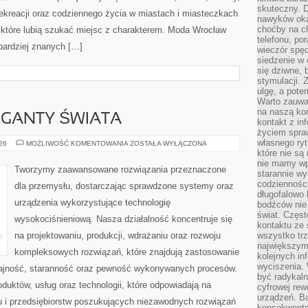
skuteczny. D
 rekreacji oraz codziennego życia w miastach i miasteczkach
nawyków oka
choćby na c
, które lubią szukać miejsc z charakterem. Moda Wrocław
telefonu, po
jbardziej znanych […]
wieczór spę
siedzenie w 
się dziwne, 
stymulacji.
ulgę, a pote
Warto zauważ
na naszą kon
GIGANTY ŚWIATA
kontakt z in
życiem spraw
własnego ry
CIEKAWOSTKI
026
MOŻLIWOŚĆ KOMENTOWANIA
ZOSTAŁA WYŁĄCZONA
I
które nie są
GIGANTY
nie mamy wp
ŚWIATA
Tworzymy zaawansowane rozwiązania przeznaczone
starannie w
codzienności
dla przemysłu, dostarczając sprawdzone systemy oraz
długofalowo
urządzenia wykorzystujące technologię
bodźców nie
świat. Częs
wysokociśnieniową. Nasza działalność koncentruje się
kontaktu ze 
na projektowaniu, produkcji, wdrażaniu oraz rozwoju
wszystko tr
największym
kompleksowych rozwiązań, które znajdują zastosowanie
kolejnych in
wyciszenia.
dajność, staranność oraz pewność wykonywanych procesów.
być radykaln
oduktów, usług oraz technologii, które odpowiadają na
cyfrowej rew
urządzeń. Ba
 i przedsiębiorstw poszukujących niezawodnych rozwiązań
konsekwentn