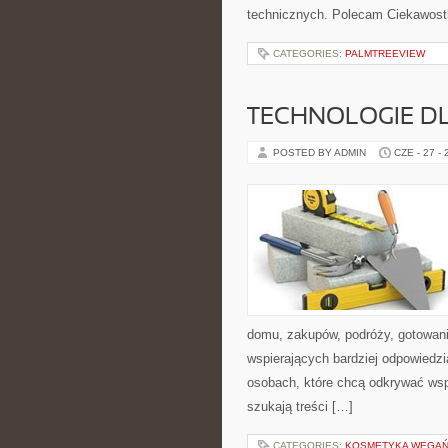
technicznych. Polecam Ciekawostki
CATEGORIES:
PALMTREEVIEW
TECHNOLOGIE D
POSTED BY ADMIN
CZE - 27 -
domu, zakupów, podróży, gotowania
wspierających bardziej odpowiedzi
osobach, które chcą odkrywać ws
szukają treści […]
CATEGORIES:
KOSMETYKA WEGAŃS