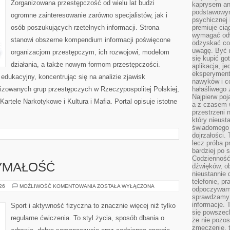
Zorganizowana przestępczość od wielu lat budzi
kaprysem ani
podstawowy
ogromne zainteresowanie zarówno specjalistów, jak i
psychicznej i
osób poszukujących rzetelnych informacji. Strona
premiuje ci
wymagać odw
stanowi obszerne kompendium informacji poświęcone
odzyskać co
uwagę. Być m
organizacjom przestępczym, ich rozwojowi, modelom
się kupić go
działania, a także nowym formom przestępczości.
aplikacja, j
eksperyment
edukacyjny, koncentrując się na analizie zjawisk
nawyków i c
nizowanych grup przestępczych w Rzeczypospolitej Polskiej,
hałaśliwego 
Najpierw poj
artele Narkotykowe i Kultura i Mafia. Portal opisuje istotne
a z czasem w
przestrzeni 
który nieust
świadomego 
dojrzałości.
lecz próba pr
bardziej po 
Codzienność
dźwięków, ob
ZYMAŁOŚĆ
nieustannie 
telefonie, p
KARDIO
026
MOŻLIWOŚĆ KOMENTOWANIA
ZOSTAŁA WYŁĄCZONA
odpoczywamy
I
sprawdzamy 
WYTRZYMAŁOŚĆ
informacje. T
Sport i aktywność fizyczna to znacznie więcej niż tylko
się powszec
regularne ćwiczenia. To styl życia, sposób dbania o
że nie pozos
zmęczenie, t