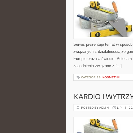
Serwis prezentuje temat w sposób 
związanych z działalnością zorga
Europie oraz na świecie. Polecam K
zagadnienia związane z […]
CATEGORIES:
KOSMETYKI
KARDIO I WYTR
POSTED BY ADMIN
LIP - 4 - 2