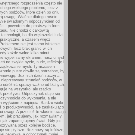
wnętrznego rozproszenia często nie
ednego wielkiego problemu, lecz z
nych bodźców, które dzień po dniu
ą uwagę. Właśnie dlatego rośnie
anie świadomym odpoczynkiem od
ści i powrotem do prostszych form
asu. Nie chodzi o całkowitą
 technologii, bo dla większości ludzi
iepraktyczne, a czasem wręcz
Problemem nie jest samo istnienie
rowych, lecz brak granic w ich
edy każde wolne kilka minut
ie wypełniamy ekranem, nasz umysł
zeń na zwykłe bycie, nudę, refleksję i
rządkowanie myśli. Tymczasem
ozornie puste chwile są potrzebne, by
wnowagę. Bez nich dzień zaczyna
 nieprzerwany strumień bodźców, w
no odróżnić sprawy ważne od błahych.
guje na wszystko, ale rzadko
ś przeżywa. Odpoczynek staje się
 czynnością do wykonania, a nie
 wyjściem z napięcia. Bardzo wiele
ś o produktywności, ale zaskakująco
ci uwagi. A przecież to właśnie uwaga
ym, jak pracujemy, jak rozmawiamy,
i jak zapamiętujemy świat. Gdy jest
rozrywana przez kolejne bodźce,
je się płytsze. Rozmowy są krótsze,
ziej nerwowa, a odpoczynek mniej