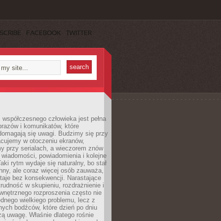
SCRIBE
FACEBOOK
TWITTER
 współczesnego człowieka jest pełna
razów i komunikatów, które
domagają się uwagi. Budzimy się przy
racujemy w otoczeniu ekranów,
 przy serialach, a wieczorem znów
wiadomości, powiadomienia i kolejne
aki rytm wydaje się naturalny, bo stał
hny, ale coraz więcej osób zauważa,
taje bez konsekwencji. Narastające
rudność w skupieniu, rozdrażnienie i
wnętrznego rozproszenia często nie
ednego wielkiego problemu, lecz z
nych bodźców, które dzień po dniu
ą uwagę. Właśnie dlatego rośnie