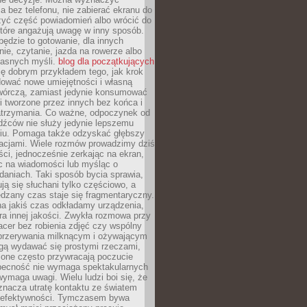
 bez telefonu, nie zabierać ekranu do
zyć część powiadomień albo wrócić do
które angażują uwagę w inny sposób.
będzie to gotowanie, dla innych
ie, czytanie, jazda na rowerze albo
łasnych myśli.
blog dla początkujących
ę dobrym przykładem tego, jak krok
dować nowe umiejętności i własną
twórczą, zamiast jedynie konsumować
i tworzone przez innych bez końca i
zatrzymania. Co ważne, odpoczynek od
dźców nie służy jedynie lepszemu
u. Pomaga także odzyskać głębszy
lacjami. Wiele rozmów prowadzimy dziś
ci, jednocześnie zerkając na ekran,
c na wiadomości lub myśląc o
daniach. Taki sposób bycia sprawia,
ują się słuchani tylko częściowo, a
dzany czas staje się fragmentaryczny.
na jakiś czas odkładamy urządzenia,
era innej jakości. Zwykła rozmowa przy
acer bez robienia zdjęć czy wspólny
 przerywania milknącym i ożywającym
ą wydawać się prostymi rzeczami,
 one często przywracają poczucie
Obecność nie wymaga spektakularnych
wymaga uwagi. Wielu ludzi boi się, że
znacza utratę kontaktu ze światem
 efektywności. Tymczasem bywa