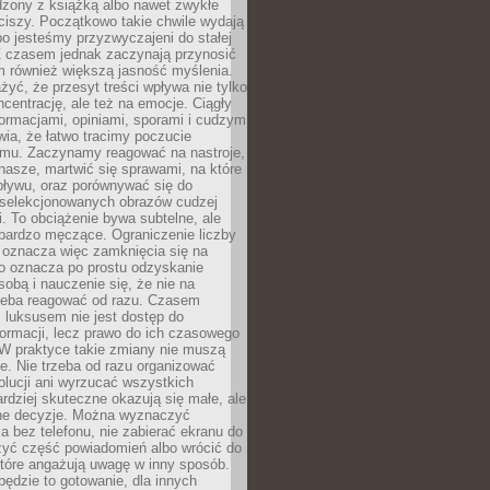
dzony z książką albo nawet zwykłe
ciszy. Początkowo takie chwile wydają
bo jesteśmy przyzwyczajeni do stałej
 Z czasem jednak zaczynają przynosić
m również większą jasność myślenia.
yć, że przesyt treści wpływa nie tylko
centrację, ale też na emocje. Ciągły
formacjami, opiniami, sporami i cudzym
ia, że łatwo tracimy poczucie
tmu. Zaczynamy reagować na nastroje,
 nasze, martwić się sprawami, na które
ływu, oraz porównywać się do
yselekcjonowanych obrazów cudzej
. To obciążenie bywa subtelne, ale
 bardzo męczące. Ograniczenie liczby
 oznacza więc zamknięcia się na
to oznacza po prostu odzyskanie
sobą i nauczenie się, że nie na
zeba reagować od razu. Czasem
 luksusem nie jest dostęp do
formacji, lecz prawo do ich czasowego
 W praktyce takie zmiany nie muszą
e. Nie trzeba od razu organizować
olucji ani wyrzucać wszystkich
rdziej skuteczne okazują się małe, ale
e decyzje. Można wyznaczyć
 bez telefonu, nie zabierać ekranu do
zyć część powiadomień albo wrócić do
które angażują uwagę w inny sposób.
będzie to gotowanie, dla innych