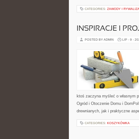
CATEGORIES:
ZAWODY I RYWALIZ
INSPIRACJE I PR
POSTED BY ADMIN
LIP - 9 - 2
ktoś zaczyna myśleć o własnym p
Ogród i Otoczenie Domu i DomPol
drewnianych, jak i praktyczne aspe
CATEGORIES:
KOSZYKÓWKA