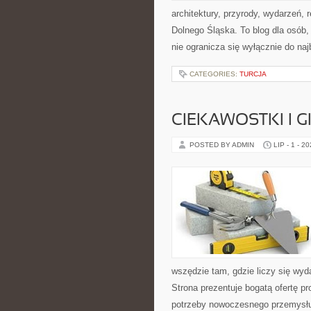
architektury, przyrody, wydarzeń,
Dolnego Śląska. To blog dla osób
nie ogranicza się wyłącznie do na
CATEGORIES:
TURCJA
CIEKAWOSTKI I 
POSTED BY ADMIN
LIP - 1 - 2
wszędzie tam, gdzie liczy się wy
Strona prezentuje bogatą ofertę pr
potrzeby nowoczesnego przemysłu