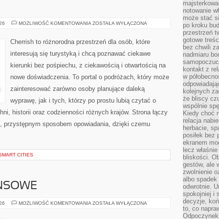
majsterkowan
notowanie w
może stać si
GRECJA
026
MOŻLIWOŚĆ KOMENTOWANIA
ZOSTAŁA WYŁĄCZONA
po kroku bu
przestrzeń 
gotowe treśc
Cherrish to różnorodna przestrzeń dla osób, które
bez chwili 
interesują się turystyką i chcą poznawać ciekawe
nadmiaru bo
samopoczuci
kierunki bez pośpiechu, z ciekawością i otwartością na
kontakt z re
w półobecnoś
nowe doświadczenia. To portal o podróżach, który może
odpowiadają
zainteresować zarówno osoby planujące daleką
kolejnych za
że bliscy cz
wyprawę, jak i tych, którzy po prostu lubią czytać o
wspólnie spę
hni, historii oraz codzienności różnych krajów. Strona łączy
Kiedy choć 
relacja nabi
m, przystępnym sposobem opowiadania, dzięki czemu
herbacie, sp
posiłek bez
ekranem mog
lecz właśnie
SMART CITIES
bliskości. 
gestów, ale 
zwolnienie o
albo spadek
ANSOWE
odwrotnie. U
spokojniej i
decyzje, koń
PODZIEMIE
026
MOŻLIWOŚĆ KOMENTOWANIA
ZOSTAŁA WYŁĄCZONA
to, co napra
FINANSOWE
Odpoczynek o