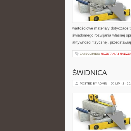
wartościowe materiały dotyczące t
świadomego rozwijania własnej sp
aktywności fizycznej, przedstawia
CATEGORIES:
ROZSTANIA I RADZE
ŚWIDNICA
POSTED BY ADMIN
LIP - 2 - 2