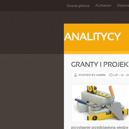
Archiwum
Dzienn
Strona główna
ANALITYCY
GRANTY I PROJE
POSTED BY ADMIN
LIP - 11 - 
przystępnie przedstawioną wiedzę 