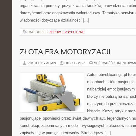
organizowania pomocy, pozyskiwania środków, prowadzenia zbiór
darczyńcami oraz angażowania wolontariuszy. Tematyka serwisu 
wiadomości dotyczące działalności […]
CATEGORIES:
ZDROWIE PSYCHICZNE
ZŁOTA ERA MOTORYZACJI
POSTED BY ADMIN
LIP - 11 - 2026
MOŻLIWOŚĆ KOMENTOWAN
AutomotiveBearings.pl to p
o osobach, które pasjonują 
najbardziej emocjonującym 
którzy nie patrzą na samoc
maszynę do przemieszczani
historię. Każdy artykuł mo
pasjonującej opowieści przez świat dawnych aut, legendarnych 
konstrukcji, zapomnianych modeli, wyścigowych sukcesów i samo
zapisały się w pamięci kierowców. Strona łączy […]