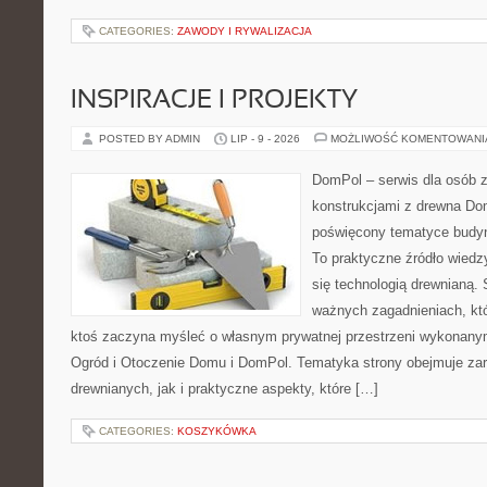
CATEGORIES:
ZAWODY I RYWALIZACJA
INSPIRACJE I PROJEKTY
POSTED BY ADMIN
LIP - 9 - 2026
MOŻLIWOŚĆ KOMENTOWAN
DomPol – serwis dla osób 
konstrukcjami z drewna Dom
poświęcony tematyce budyn
To praktyczne źródło wiedzy
się technologią drewnianą. 
ważnych zagadnieniach, któ
ktoś zaczyna myśleć o własnym prywatnej przestrzeni wykonan
Ogród i Otoczenie Domu i DomPol. Tematyka strony obejmuje z
drewnianych, jak i praktyczne aspekty, które […]
CATEGORIES:
KOSZYKÓWKA