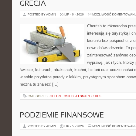
GRECJA
POSTED BY ADMIN
LIP - 6 - 2026
MOŻLIWOŚĆ KOMENTOWAN
Cherrish to różnorodna prze
interesują się turystyką i
kierunki bez pośpiechu, z c
nowe doświadczenia. To por
zainteresować zarówno oso
wyprawę, jak i tych, którzy 
świecie, kulturach, atrakcjach, kuchni, historii oraz codzienności
w sobie przydatne porady z lekkim, przystępnym sposobem opowi
można tu znaleźć […]
CATEGORIES:
ZIELONE OSIEDLA I SMART CITIES
PODZIEMIE FINANSOWE
POSTED BY ADMIN
LIP - 5 - 2026
MOŻLIWOŚĆ KOMENTOWAN