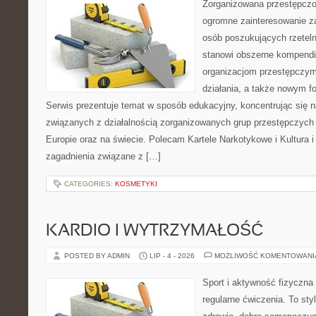
Zorganizowana przestępczoś
ogromne zainteresowanie za
osób poszukujących rzeteln
stanowi obszerne kompendi
organizacjom przestępczym
działania, a także nowym f
Serwis prezentuje temat w sposób edukacyjny, koncentrując się na
związanych z działalnością zorganizowanych grup przestępczych 
Europie oraz na świecie. Polecam Kartele Narkotykowe i Kultura i 
zagadnienia związane z […]
CATEGORIES:
KOSMETYKI
KARDIO I WYTRZYMAŁOŚĆ
POSTED BY ADMIN
LIP - 4 - 2026
MOŻLIWOŚĆ KOMENTOWAN
Sport i aktywność fizyczna 
regularne ćwiczenia. To sty