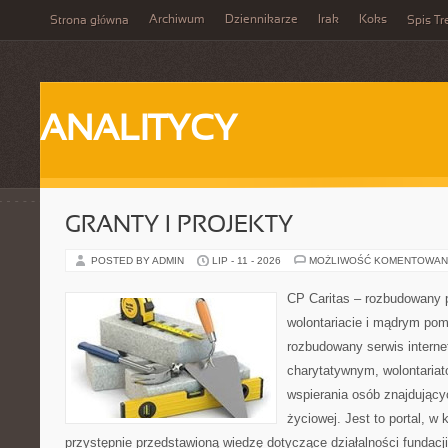
Archiwum
Dziennikarze
Irak
Koks
Strona główna
Spis Tr
ANALITYCY
GRANTY I PROJEKTY
POSTED BY ADMIN
LIP - 11 - 2026
MOŻLIWOŚĆ KOMENTOWAN
CP Caritas – rozbudowany p
wolontariacie i mądrym pom
rozbudowany serwis intern
charytatywnym, wolontaria
wspierania osób znajdującyc
życiowej. Jest to portal, 
przystępnie przedstawioną wiedzę dotyczące działalności fundacji