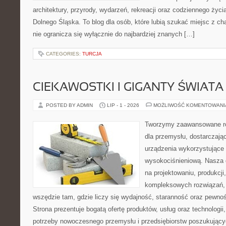
architektury, przyrody, wydarzeń, rekreacji oraz codziennego życ
Dolnego Śląska. To blog dla osób, które lubią szukać miejsc z 
nie ogranicza się wyłącznie do najbardziej znanych […]
CATEGORIES:
TURCJA
CIEKAWOSTKI I GIGANTY ŚWIATA
POSTED BY ADMIN
LIP - 1 - 2026
MOŻLIWOŚĆ KOMENTOWAN
Tworzymy zaawansowane ro
dla przemysłu, dostarczaj
urządzenia wykorzystujące 
wysokociśnieniową. Nasza d
na projektowaniu, produkcji
kompleksowych rozwiązań, 
wszędzie tam, gdzie liczy się wydajność, staranność oraz pewn
Strona prezentuje bogatą ofertę produktów, usług oraz technologii
potrzeby nowoczesnego przemysłu i przedsiębiorstw poszukując