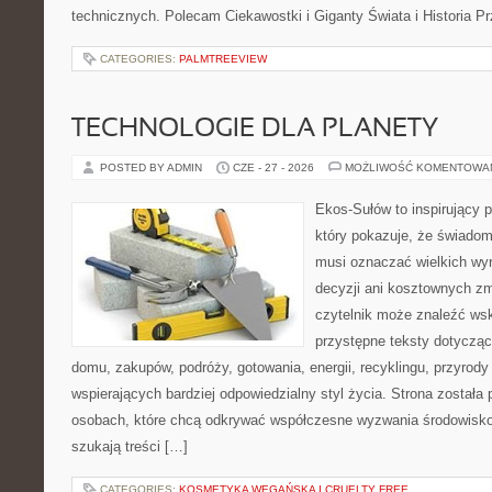
technicznych. Polecam Ciekawostki i Giganty Świata i Historia P
CATEGORIES:
PALMTREEVIEW
TECHNOLOGIE DLA PLANETY
POSTED BY ADMIN
CZE - 27 - 2026
MOŻLIWOŚĆ KOMENTOWA
Ekos-Sułów to inspirujący p
który pokazuje, że świadom
musi oznaczać wielkich wy
decyzji ani kosztownych zm
czytelnik może znaleźć wsk
przystępne teksty dotyczą
domu, zakupów, podróży, gotowania, energii, recyklingu, przyrod
wspierających bardziej odpowiedzialny styl życia. Strona została
osobach, które chcą odkrywać współczesne wyzwania środowisko
szukają treści […]
CATEGORIES:
KOSMETYKA WEGAŃSKA I CRUELTY FREE