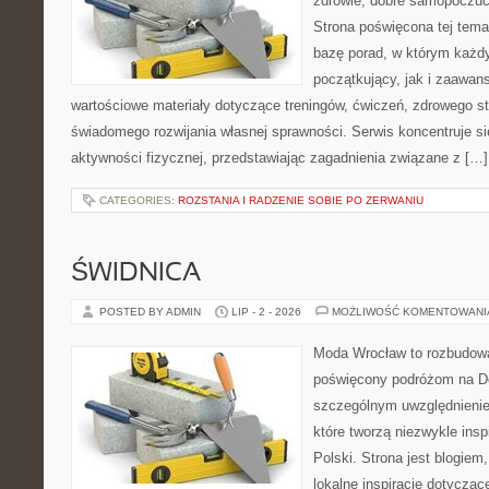
zdrowie, dobre samopoczuci
Strona poświęcona tej tem
bazę porad, w którym każdy
początkujący, jak i zaawa
wartościowe materiały dotyczące treningów, ćwiczeń, zdrowego st
świadomego rozwijania własnej sprawności. Serwis koncentruje s
aktywności fizycznej, przedstawiając zagadnienia związane z […]
CATEGORIES:
ROZSTANIA I RADZENIE SOBIE PO ZERWANIU
ŚWIDNICA
POSTED BY ADMIN
LIP - 2 - 2026
MOŻLIWOŚĆ KOMENTOWAN
Moda Wrocław to rozbudowa
poświęcony podróżom na D
szczególnym uwzględnienie
które tworzą niezwykle insp
Polski. Strona jest blogie
lokalne inspiracje dotyczące