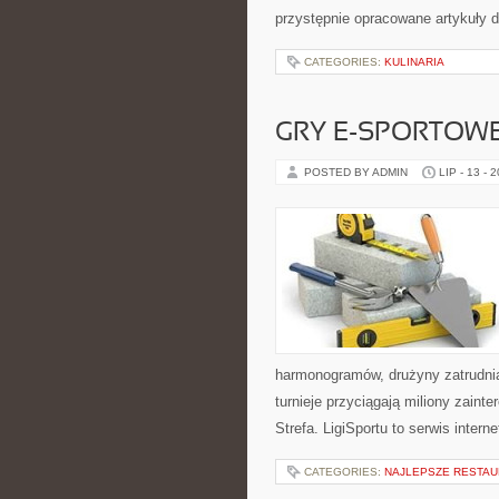
przystępnie opracowane artykuły
CATEGORIES:
KULINARIA
GRY E-SPORTOW
POSTED BY ADMIN
LIP - 13 - 
harmonogramów, drużyny zatrudnia
turnieje przyciągają miliony zain
Strefa. LigiSportu to serwis int
CATEGORIES:
NAJLEPSZE RESTAU