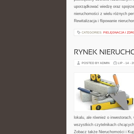
uporządkować wiedzę oraz spojrze
nieruchomości z wielu różnych pe
Rewitalizacja i flipowanie nieruc
CATEGORIES:
PIELĘGNACJA I ZDR
RYNEK NIERUCH
POSTED BY ADMIN
LIP - 14 - 
lokalu, ale również o inwestorach
wszystkich czytelnikach chcących
Zobacz także Nieruchomości i Ku