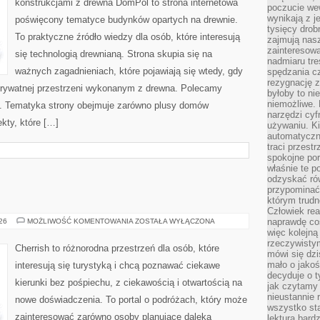
konstrukcjami z drewna DomPol to strona internetowa
poczucie we
wynikają z j
poświęcony tematyce budynków opartych na drewnie.
tysięcy drob
To praktyczne źródło wiedzy dla osób, które interesują
zajmują nasz
zainteresow
się technologią drewnianą. Strona skupia się na
nadmiaru tre
ważnych zagadnieniach, które pojawiają się wtedy, gdy
spędzania cz
rezygnację z
rywatnej przestrzeni wykonanym z drewna. Polecamy
byłoby to n
niemożliwe. 
. Tematyka strony obejmuje zarówno plusy domów
narzędzi cyf
kty, które […]
używaniu. Ki
automatyczn
traci przestr
spokojne po
właśnie te p
odzyskać ró
przypominać
którym trud
Człowiek rea
GRECJA
naprawdę co
026
MOŻLIWOŚĆ KOMENTOWANIA
ZOSTAŁA WYŁĄCZONA
więc kolejną
rzeczywistym
Cherrish to różnorodna przestrzeń dla osób, które
mówi się dzi
mało o jakoś
interesują się turystyką i chcą poznawać ciekawe
decyduje o t
kierunki bez pośpiechu, z ciekawością i otwartością na
jak czytamy 
nieustannie 
nowe doświadczenia. To portal o podróżach, który może
wszystko sta
zainteresować zarówno osoby planujące daleką
lektura bard