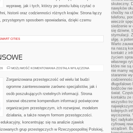
skuteczny. D
wyprawę, jak i tych, którzy po prostu lubią czytać o
nawyków oka
choćby na c
hni, historii oraz codzienności różnych krajów. Strona łączy
telefonu, po
m, przystępnym sposobem opowiadania, dzięki czemu
wieczór spę
siedzenie w 
się dziwne, 
stymulacji.
SMART CITIES
ulgę, a pote
Warto zauważ
na naszą kon
kontakt z in
ANSOWE
życiem spraw
własnego ry
które nie są
PODZIEMIE
026
MOŻLIWOŚĆ KOMENTOWANIA
ZOSTAŁA WYŁĄCZONA
nie mamy wp
FINANSOWE
starannie w
Zorganizowana przestępczość od wielu lat budzi
codzienności
długofalowo
ogromne zainteresowanie zarówno specjalistów, jak i
bodźców nie
świat. Częs
osób poszukujących rzetelnych informacji. Strona
kontaktu ze 
stanowi obszerne kompendium informacji poświęcone
wszystko tr
największym
organizacjom przestępczym, ich rozwojowi, modelom
kolejnych in
działania, a także nowym formom przestępczości.
wyciszenia.
być radykaln
edukacyjny, koncentrując się na analizie zjawisk
cyfrowej rew
urządzeń. Ba
nizowanych grup przestępczych w Rzeczypospolitej Polskiej,
konsekwentn