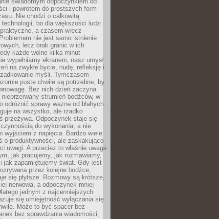
anie świadomym odpoczynkiem od
ści i powrotem do prostszych form
asu. Nie chodzi o całkowitą
 technologii, bo dla większości ludzi
iepraktyczne, a czasem wręcz
Problemem nie jest samo istnienie
rowych, lecz brak granic w ich
edy każde wolne kilka minut
ie wypełniamy ekranem, nasz umysł
zeń na zwykłe bycie, nudę, refleksję i
rządkowanie myśli. Tymczasem
ozornie puste chwile są potrzebne, by
wnowagę. Bez nich dzień zaczyna
 nieprzerwany strumień bodźców, w
no odróżnić sprawy ważne od błahych.
guje na wszystko, ale rzadko
ś przeżywa. Odpoczynek staje się
 czynnością do wykonania, a nie
 wyjściem z napięcia. Bardzo wiele
ś o produktywności, ale zaskakująco
ci uwagi. A przecież to właśnie uwaga
ym, jak pracujemy, jak rozmawiamy,
i jak zapamiętujemy świat. Gdy jest
rozrywana przez kolejne bodźce,
je się płytsze. Rozmowy są krótsze,
ziej nerwowa, a odpoczynek mniej
latego jednym z najcenniejszych
zuje się umiejętność wyłączania się
hwilę. Może to być spacer bez
ranek bez sprawdzania wiadomości,