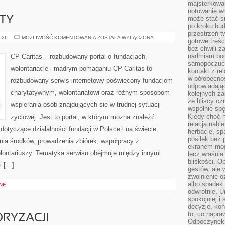
majsterkowan
notowanie w
KTY
może stać si
po kroku bu
przestrzeń 
GRANTY
2026
MOŻLIWOŚĆ KOMENTOWANIA
ZOSTAŁA WYŁĄCZONA
gotowe treśc
I
bez chwili 
PROJEKTY
nadmiaru bo
CP Caritas – rozbudowany portal o fundacjach,
samopoczuci
wolontariacie i mądrym pomaganiu CP Caritas to
kontakt z re
w półobecnoś
rozbudowany serwis internetowy poświęcony fundacjom
odpowiadają
charytatywnym, wolontariatowi oraz różnym sposobom
kolejnych za
że bliscy cz
wspierania osób znajdujących się w trudnej sytuacji
wspólnie spę
Kiedy choć 
życiowej. Jest to portal, w którym można znaleźć
relacja nabi
dotyczące działalności fundacji w Polsce i na świecie,
herbacie, sp
posiłek bez
ia środków, prowadzenia zbiórek, współpracy z
ekranem mog
ontariuszy. Tematyka serwisu obejmuje między innymi
lecz właśnie
bliskości. 
i […]
gestów, ale 
zwolnienie o
albo spadek
NE
odwrotnie. U
spokojniej i
decyzje, koń
to, co napra
RYZACJI
Odpoczynek o