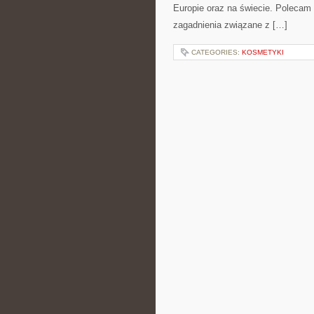
Europie oraz na świecie. Polecam K
zagadnienia związane z […]
CATEGORIES:
KOSMETYKI