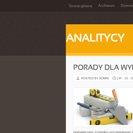
Archiwum
Dzienn
Strona główna
ANALITYCY
PORADY DLA WY
POSTED BY ADMIN
LIP - 15 - 
poświęcony szeroko rozumianym n