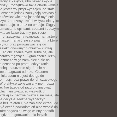
dzony z książką albo nawet zwykłe
ciszy. Początkowo takie chwile wydają
bo jesteśmy przyzwyczajeni do stałej
 Z czasem jednak zaczynają przynosić
m również większą jasność myślenia.
yć, że przesyt treści wpływa nie tylko
centrację, ale też na emocje. Ciągły
formacjami, opiniami, sporami i cudzym
ia, że łatwo tracimy poczucie
tmu. Zaczynamy reagować na nastroje,
 nasze, martwić się sprawami, na które
ływu, oraz porównywać się do
yselekcjonowanych obrazów cudzej
. To obciążenie bywa subtelne, ale
 bardzo męczące. Ograniczenie liczby
 oznacza więc zamknięcia się na
to oznacza po prostu odzyskanie
sobą i nauczenie się, że nie na
zeba reagować od razu. Czasem
 luksusem nie jest dostęp do
formacji, lecz prawo do ich czasowego
 W praktyce takie zmiany nie muszą
e. Nie trzeba od razu organizować
olucji ani wyrzucać wszystkich
rdziej skuteczne okazują się małe, ale
e decyzje. Można wyznaczyć
 bez telefonu, nie zabierać ekranu do
zyć część powiadomień albo wrócić do
które angażują uwagę w inny sposób.
będzie to gotowanie, dla innych