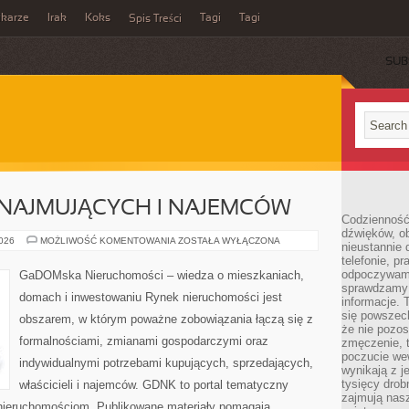
ikarze
Irak
Koks
Tagi
Tagi
Spis Treści
SUB
NAJMUJĄCYCH I NAJEMCÓW
Codzienność
dźwięków, ob
PORADY
2026
MOŻLIWOŚĆ KOMENTOWANIA
ZOSTAŁA WYŁĄCZONA
nieustannie 
DLA
telefonie, p
WYNAJMUJĄCYCH
I
odpoczywamy
GaDOMska Nieruchomości – wiedza o mieszkaniach,
NAJEMCÓW
sprawdzamy 
domach i inwestowaniu Rynek nieruchomości jest
informacje. T
się powszec
obszarem, w którym poważne zobowiązania łączą się z
że nie pozos
formalnościami, zmianami gospodarczymi oraz
zmęczenie, t
poczucie we
indywidualnymi potrzebami kupujących, sprzedających,
wynikają z j
tysięcy drob
właścicieli i najemców. GDNK to portal tematyczny
zajmują nasz
ieruchomościom. Publikowane materiały pomagają