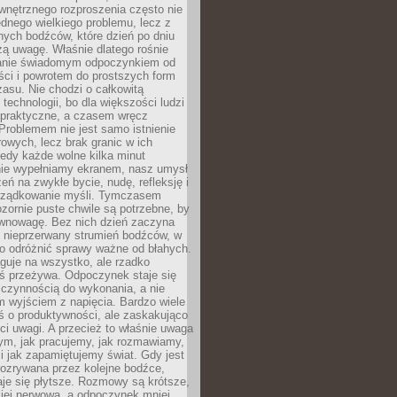
wnętrznego rozproszenia często nie
ednego wielkiego problemu, lecz z
nych bodźców, które dzień po dniu
ą uwagę. Właśnie dlatego rośnie
anie świadomym odpoczynkiem od
ści i powrotem do prostszych form
asu. Nie chodzi o całkowitą
 technologii, bo dla większości ludzi
iepraktyczne, a czasem wręcz
Problemem nie jest samo istnienie
rowych, lecz brak granic w ich
edy każde wolne kilka minut
ie wypełniamy ekranem, nasz umysł
zeń na zwykłe bycie, nudę, refleksję i
rządkowanie myśli. Tymczasem
ozornie puste chwile są potrzebne, by
wnowagę. Bez nich dzień zaczyna
 nieprzerwany strumień bodźców, w
no odróżnić sprawy ważne od błahych.
guje na wszystko, ale rzadko
ś przeżywa. Odpoczynek staje się
 czynnością do wykonania, a nie
 wyjściem z napięcia. Bardzo wiele
ś o produktywności, ale zaskakująco
ci uwagi. A przecież to właśnie uwaga
ym, jak pracujemy, jak rozmawiamy,
i jak zapamiętujemy świat. Gdy jest
rozrywana przez kolejne bodźce,
je się płytsze. Rozmowy są krótsze,
ziej nerwowa, a odpoczynek mniej