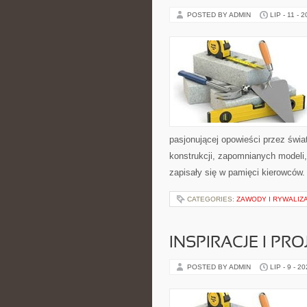
POSTED BY ADMIN
LIP - 11 - 
pasjonującej opowieści przez świ
konstrukcji, zapomnianych modeli
zapisały się w pamięci kierowców.
CATEGORIES:
ZAWODY I RYWALIZ
INSPIRACJE I PR
POSTED BY ADMIN
LIP - 9 - 2