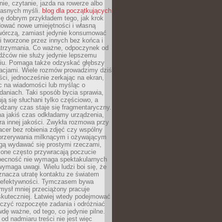
ie, czytanie, jazda na rowerze albo
łasnych myśli.
blog dla początkujących
ę dobrym przykładem tego, jak krok
dować nowe umiejętności i własną
twórczą, zamiast jedynie konsumować
i tworzone przez innych bez końca i
zatrzymania. Co ważne, odpoczynek od
dźców nie służy jedynie lepszemu
u. Pomaga także odzyskać głębszy
lacjami. Wiele rozmów prowadzimy dziś
ci, jednocześnie zerkając na ekran,
c na wiadomości lub myśląc o
daniach. Taki sposób bycia sprawia,
ują się słuchani tylko częściowo, a
dzany czas staje się fragmentaryczny.
na jakiś czas odkładamy urządzenia,
era innej jakości. Zwykła rozmowa przy
acer bez robienia zdjęć czy wspólny
 przerywania milknącym i ożywającym
ą wydawać się prostymi rzeczami,
 one często przywracają poczucie
Obecność nie wymaga spektakularnych
wymaga uwagi. Wielu ludzi boi się, że
znacza utratę kontaktu ze światem
 efektywności. Tymczasem bywa
mysł mniej przeciążony pracuje
 skuteczniej. Łatwiej wtedy podejmować
czyć rozpoczęte zadania i odróżniać
wdę ważne, od tego, co jedynie pilne.
d nadmiaru treści nie jest więc