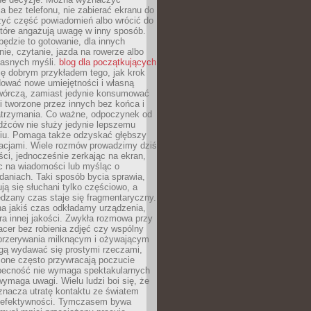
 bez telefonu, nie zabierać ekranu do
zyć część powiadomień albo wrócić do
które angażują uwagę w inny sposób.
będzie to gotowanie, dla innych
ie, czytanie, jazda na rowerze albo
łasnych myśli.
blog dla początkujących
ę dobrym przykładem tego, jak krok
dować nowe umiejętności i własną
twórczą, zamiast jedynie konsumować
i tworzone przez innych bez końca i
zatrzymania. Co ważne, odpoczynek od
dźców nie służy jedynie lepszemu
u. Pomaga także odzyskać głębszy
lacjami. Wiele rozmów prowadzimy dziś
ci, jednocześnie zerkając na ekran,
c na wiadomości lub myśląc o
daniach. Taki sposób bycia sprawia,
ują się słuchani tylko częściowo, a
dzany czas staje się fragmentaryczny.
na jakiś czas odkładamy urządzenia,
era innej jakości. Zwykła rozmowa przy
acer bez robienia zdjęć czy wspólny
 przerywania milknącym i ożywającym
ą wydawać się prostymi rzeczami,
 one często przywracają poczucie
Obecność nie wymaga spektakularnych
wymaga uwagi. Wielu ludzi boi się, że
znacza utratę kontaktu ze światem
 efektywności. Tymczasem bywa