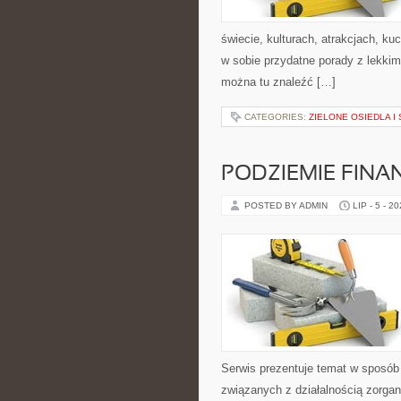
świecie, kulturach, atrakcjach, kuc
w sobie przydatne porady z lekki
można tu znaleźć […]
CATEGORIES:
ZIELONE OSIEDLA I 
PODZIEMIE FIN
POSTED BY ADMIN
LIP - 5 - 2
Serwis prezentuje temat w sposób 
związanych z działalnością zorga