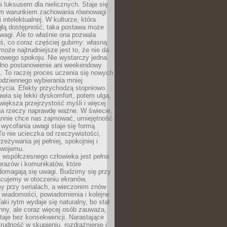
 luksusem dla nielicznych. Staje się
m warunkiem zachowania równowagi
 intelektualnej. W kulturze, która
ągłą dostępność, taka postawa może
agi. Ale to właśnie ona pozwala
ś, co coraz częściej gubimy: własną
oże najtrudniejsze jest to, że nie da
towego spokoju. Nie wystarczy jedna
edno postanowienie ani weekendowy
. To raczej proces uczenia się nowych
odziennego wybierania mniej
życia. Efekty przychodzą stopniowo.
awia się lekki dyskomfort, potem ulga,
iększa przejrzystość myśli i więcej
na rzeczy naprawdę ważne. W świecie,
annie chce nas zajmować, umiejętność
wycofania uwagi staje się formą
 To nie ucieczka od rzeczywistości,
zeżywania jej pełniej, spokojniej i
swojemu.
 współczesnego człowieka jest pełna
razów i komunikatów, które
domagają się uwagi. Budzimy się przy
racujemy w otoczeniu ekranów,
 przy serialach, a wieczorem znów
wiadomości, powiadomienia i kolejne
aki rytm wydaje się naturalny, bo stał
hny, ale coraz więcej osób zauważa,
taje bez konsekwencji. Narastające
rudność w skupieniu, rozdrażnienie i