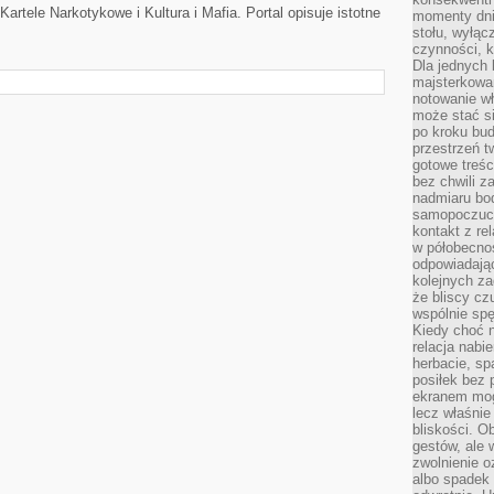
artele Narkotykowe i Kultura i Mafia. Portal opisuje istotne
momenty dnia
stołu, wyłąc
czynności, 
Dla jednych 
majsterkowan
notowanie w
może stać si
po kroku bu
przestrzeń 
gotowe treśc
bez chwili 
nadmiaru bo
samopoczuci
kontakt z re
w półobecnoś
odpowiadają
kolejnych za
że bliscy cz
wspólnie spę
Kiedy choć 
relacja nabi
herbacie, sp
posiłek bez
ekranem mog
lecz właśnie
bliskości. 
gestów, ale 
zwolnienie o
albo spadek