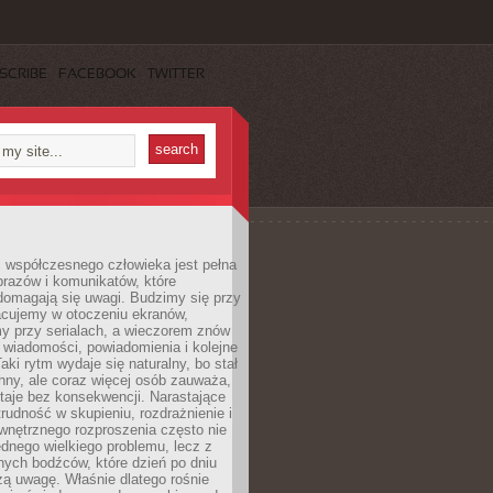
SCRIBE
FACEBOOK
TWITTER
 współczesnego człowieka jest pełna
razów i komunikatów, które
domagają się uwagi. Budzimy się przy
racujemy w otoczeniu ekranów,
 przy serialach, a wieczorem znów
wiadomości, powiadomienia i kolejne
aki rytm wydaje się naturalny, bo stał
hny, ale coraz więcej osób zauważa,
taje bez konsekwencji. Narastające
rudność w skupieniu, rozdrażnienie i
wnętrznego rozproszenia często nie
ednego wielkiego problemu, lecz z
nych bodźców, które dzień po dniu
ą uwagę. Właśnie dlatego rośnie