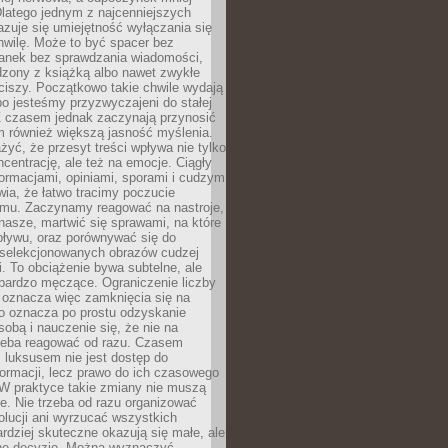
latego jednym z najcenniejszych
zuje się umiejętność wyłączania się
hwilę. Może to być spacer bez
ranek bez sprawdzania wiadomości,
dzony z książką albo nawet zwykłe
ciszy. Początkowo takie chwile wydają
bo jesteśmy przyzwyczajeni do stałej
 Z czasem jednak zaczynają przynosić
m również większą jasność myślenia.
yć, że przesyt treści wpływa nie tylko
centrację, ale też na emocje. Ciągły
formacjami, opiniami, sporami i cudzym
ia, że łatwo tracimy poczucie
tmu. Zaczynamy reagować na nastroje,
 nasze, martwić się sprawami, na które
ływu, oraz porównywać się do
yselekcjonowanych obrazów cudzej
. To obciążenie bywa subtelne, ale
 bardzo męczące. Ograniczenie liczby
 oznacza więc zamknięcia się na
to oznacza po prostu odzyskanie
sobą i nauczenie się, że nie na
zeba reagować od razu. Czasem
 luksusem nie jest dostęp do
formacji, lecz prawo do ich czasowego
 W praktyce takie zmiany nie muszą
e. Nie trzeba od razu organizować
olucji ani wyrzucać wszystkich
rdziej skuteczne okazują się małe, ale
e decyzje. Można wyznaczyć