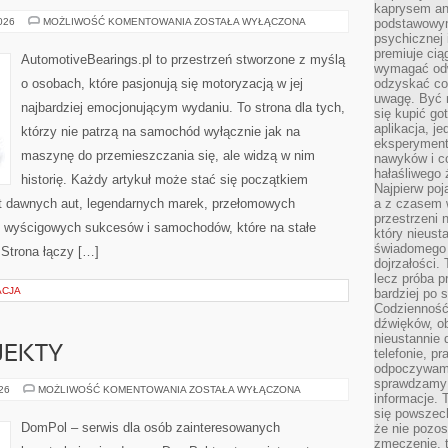
kaprysem ani
ZŁOTA
2026
MOŻLIWOŚĆ KOMENTOWANIA
ZOSTAŁA WYŁĄCZONA
podstawowy
ERA
psychicznej i
MOTORYZACJI
premiuje ci
AutomotiveBearings.pl to przestrzeń stworzone z myślą
wymagać odw
o osobach, które pasjonują się motoryzacją w jej
odzyskać co
uwagę. Być m
najbardziej emocjonującym wydaniu. To strona dla tych,
się kupić go
aplikacja, j
którzy nie patrzą na samochód wyłącznie jak na
eksperyment
maszynę do przemieszczania się, ale widzą w nim
nawyków i c
hałaśliwego 
historię. Każdy artykuł może stać się początkiem
Najpierw poj
at dawnych aut, legendarnych marek, przełomowych
a z czasem w
przestrzeni 
, wyścigowych sukcesów i samochodów, które na stałe
który nieust
świadomego 
 Strona łączy […]
dojrzałości.
lecz próba pr
ACJA
bardziej po 
Codzienność
dźwięków, ob
nieustannie 
OJEKTY
telefonie, p
odpoczywamy
sprawdzamy 
INSPIRACJE
026
MOŻLIWOŚĆ KOMENTOWANIA
ZOSTAŁA WYŁĄCZONA
informacje. T
I
PROJEKTY
się powszec
DomPol – serwis dla osób zainteresowanych
że nie pozos
zmęczenie, t