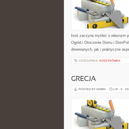
ktoś zaczyna myśleć o własnym p
Ogród i Otoczenie Domu i DomPol
drewnianych, jak i praktyczne aspe
CATEGORIES:
KOSZYKÓWKA
GRECJA
POSTED BY ADMIN
LIP - 6 - 2