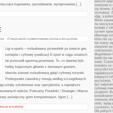
wieczór spę
 dotyczące kupowania, sprzedawania, wynajmowania […]
siedzenie w 
się dziwne, 
stymulacji.
ulgę, a pote
Warto zauważ
na naszą kon
kontakt z in
E
życiem spraw
własnego ry
które nie są
GRY
2026
MOŻLIWOŚĆ KOMENTOWANIA
ZOSTAŁA WYŁĄCZONA
E-
nie mamy wp
SPORTOWE
starannie w
Ligi e-sportu – rozbudowany przewodnik po świecie gier,
codzienności
długofalowo
turniejów i cyfrowej rywalizacji E-sport w ciągu ostatnich
bodźców nie
lat przeszedł ogromną przemianę. To, co dawniej było
świat. Częs
kontaktu ze 
hobby kojarzonym głównie z domowym graniem,
wszystko tr
obecnie stanowi rozbudowaną gałąź cyfrowej rozrywki.
największym
kolejnych in
Profesjonalni zawodnicy trenują według szczegółowych
wyciszenia.
być radykaln
ją sztaby szkoleniowe oraz specjalistów, a największe
cyfrowej rew
teresowanych widzów. Polecamy Poradniki i Strategie i Wasza
urządzeń. Ba
konsekwentn
ernetowy poświęcony grom komputerowym, ligom […]
momenty dnia
stołu, wyłąc
czynności, 
RACJE W EUROPIE
Dla jednych 