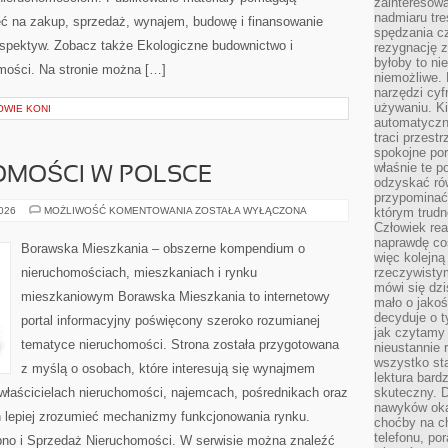
zainteresow
nadmiaru tre
ć na zakup, sprzedaż, wynajem, budowę i finansowanie
spędzania cz
rspektyw. Zobacz także Ekologiczne budownictwo i
rezygnację z
byłoby to n
homości. Na stronie można […]
niemożliwe. 
narzędzi cyf
używaniu. Ki
OWIE KONI
automatyczn
traci przestr
spokojne po
właśnie te p
OMOŚCI W POLSCE
odzyskać ró
przypominać
RYNEK
2026
MOŻLIWOŚĆ KOMENTOWANIA
ZOSTAŁA WYŁĄCZONA
którym trud
NIERUCHOMOŚCI
Człowiek rea
W
naprawdę co
POLSCE
Borawska Mieszkania – obszerne kompendium o
więc kolejną
nieruchomościach, mieszkaniach i rynku
rzeczywistym
mówi się dzi
mieszkaniowym Borawska Mieszkania to internetowy
mało o jakoś
decyduje o t
portal informacyjny poświęcony szeroko rozumianej
jak czytamy 
tematyce nieruchomości. Strona została przygotowana
nieustannie 
wszystko sta
z myślą o osobach, które interesują się wynajmem
lektura bard
, właścicielach nieruchomości, najemcach, pośrednikach oraz
skuteczny. D
nawyków oka
 lepiej zrozumieć mechanizmy funkcjonowania rynku.
choćby na c
telefonu, po
pno i Sprzedaż Nieruchomości. W serwisie można znaleźć