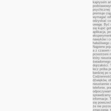
kaprysem ani
podstawowy
psychicznej i
premiuje ci
wymagać odw
odzyskać co
uwagę. Być m
się kupić go
aplikacja, j
eksperyment
nawyków i c
hałaśliwego 
Najpierw poj
a z czasem w
przestrzeni 
który nieust
świadomego 
dojrzałości.
lecz próba pr
bardziej po 
Codzienność
dźwięków, ob
nieustannie 
telefonie, p
odpoczywamy
sprawdzamy 
informacje. T
się powszec
że nie pozos
zmęczenie, t