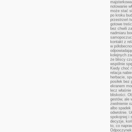
majsterkowan
notowanie w
może stać si
po kroku bu
przestrzeń 
gotowe treśc
bez chwili 
nadmiaru bo
samopoczuci
kontakt z re
w półobecnoś
odpowiadają
kolejnych za
że bliscy cz
wspólnie spę
Kiedy choć 
relacja nabi
herbacie, sp
posiłek bez
ekranem mog
lecz właśnie
bliskości. 
gestów, ale 
zwolnienie o
albo spadek
odwrotnie. U
spokojniej i
decyzje, koń
to, co napra
Odpoczynek o