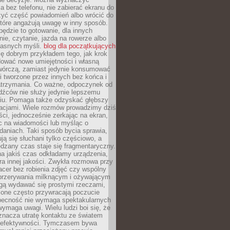
 bez telefonu, nie zabierać ekranu do
zyć część powiadomień albo wrócić do
które angażują uwagę w inny sposób.
będzie to gotowanie, dla innych
ie, czytanie, jazda na rowerze albo
łasnych myśli.
blog dla początkujących
ę dobrym przykładem tego, jak krok
dować nowe umiejętności i własną
twórczą, zamiast jedynie konsumować
i tworzone przez innych bez końca i
zatrzymania. Co ważne, odpoczynek od
dźców nie służy jedynie lepszemu
u. Pomaga także odzyskać głębszy
lacjami. Wiele rozmów prowadzimy dziś
ci, jednocześnie zerkając na ekran,
c na wiadomości lub myśląc o
daniach. Taki sposób bycia sprawia,
ują się słuchani tylko częściowo, a
dzany czas staje się fragmentaryczny.
na jakiś czas odkładamy urządzenia,
era innej jakości. Zwykła rozmowa przy
acer bez robienia zdjęć czy wspólny
 przerywania milknącym i ożywającym
ą wydawać się prostymi rzeczami,
 one często przywracają poczucie
Obecność nie wymaga spektakularnych
wymaga uwagi. Wielu ludzi boi się, że
znacza utratę kontaktu ze światem
 efektywności. Tymczasem bywa