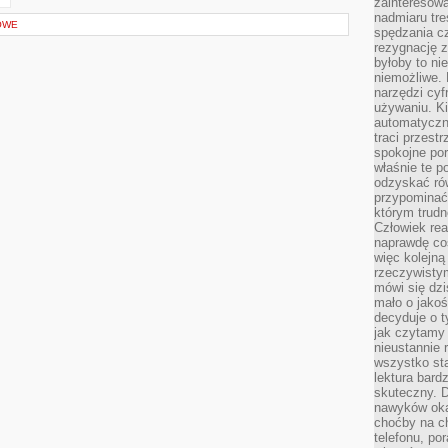
zainteresow
nadmiaru tre
OWE
spędzania cz
rezygnację z
byłoby to n
niemożliwe. 
narzędzi cyf
używaniu. Ki
automatyczn
traci przestr
spokojne po
właśnie te p
odzyskać ró
przypominać
którym trud
Człowiek rea
naprawdę co
więc kolejną
rzeczywistym
mówi się dzi
mało o jakoś
decyduje o t
jak czytamy 
nieustannie 
wszystko sta
lektura bard
skuteczny. D
nawyków oka
choćby na c
telefonu, po