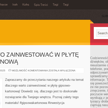
ikarze
Irak
Koks
Tagi
Tagi
Spis Treści
SUB
O ZAINWESTOWAĆ W PŁYTĘ
Codzienność
ONOWĄ
dźwięków, ob
nieustannie 
telefonie, p
DLACZEGO
 2025
MOŻLIWOŚĆ KOMENTOWANIA
ZOSTAŁA WYŁĄCZONA
odpoczywamy
WARTO
ZAINWESTOWAĆ
sprawdzamy 
W
Zapraszamy do przeczytania naszego artykułu na temat
informacje. T
PŁYTĘ
się powszec
GIPSOWO-
dlaczego warto zainwestować w płytę gipsowo-
KARTONOWĄ
że nie pozos
zmęczenie, t
kartonową! Dowiedz się, dlaczego jest to doskonałe
poczucie we
rozwiązanie dla Twojego wnętrza. Poznaj zalety tego
wynikają z j
tysięcy drob
materiału! #gipsowakartonowa #inwestycja
zajmują nasz