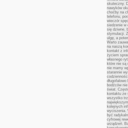
skuteczny. D
nawyków oka
choćby na c
telefonu, po
wieczór spę
siedzenie w 
się dziwne, 
stymulacji.
ulgę, a pote
Warto zauważ
na naszą kon
kontakt z in
życiem spraw
własnego ry
które nie są
nie mamy wp
starannie w
codzienności
długofalowo
bodźców nie
świat. Częs
kontaktu ze 
wszystko tr
największym
kolejnych in
wyciszenia.
być radykaln
cyfrowej rew
urządzeń. Ba
konsekwentn