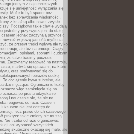
latego jednym z najcenniejszych
zuje się umiejętność wyłączania się
hwilę. Może to być spacer bez
ranek bez sprawdzania wiadomości,
dzony z książką albo nawet zwykłe
ciszy. Początkowo takie chwile wydają
bo jesteśmy przyzwyczajeni do stałej
 Z czasem jednak zaczynają przynosić
m również większą jasność myślenia.
yć, że przesyt treści wpływa nie tylko
centrację, ale też na emocje. Ciągły
formacjami, opiniami, sporami i cudzym
ia, że łatwo tracimy poczucie
tmu. Zaczynamy reagować na nastroje,
 nasze, martwić się sprawami, na które
ływu, oraz porównywać się do
yselekcjonowanych obrazów cudzej
. To obciążenie bywa subtelne, ale
 bardzo męczące. Ograniczenie liczby
 oznacza więc zamknięcia się na
to oznacza po prostu odzyskanie
sobą i nauczenie się, że nie na
zeba reagować od razu. Czasem
 luksusem nie jest dostęp do
formacji, lecz prawo do ich czasowego
 W praktyce takie zmiany nie muszą
e. Nie trzeba od razu organizować
olucji ani wyrzucać wszystkich
rdziej skuteczne okazują się małe, ale
e decyzje. Można wyznaczyć