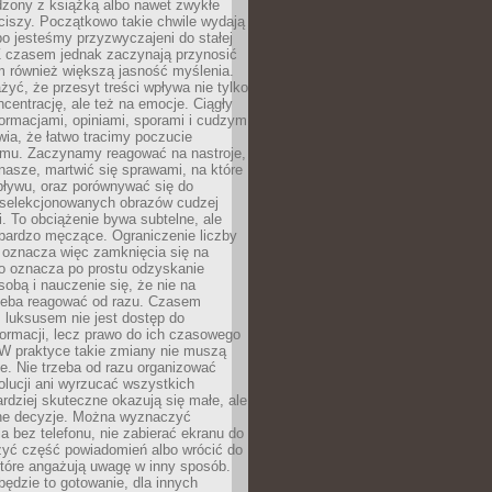
dzony z książką albo nawet zwykłe
ciszy. Początkowo takie chwile wydają
bo jesteśmy przyzwyczajeni do stałej
 Z czasem jednak zaczynają przynosić
m również większą jasność myślenia.
yć, że przesyt treści wpływa nie tylko
centrację, ale też na emocje. Ciągły
formacjami, opiniami, sporami i cudzym
ia, że łatwo tracimy poczucie
tmu. Zaczynamy reagować na nastroje,
 nasze, martwić się sprawami, na które
ływu, oraz porównywać się do
yselekcjonowanych obrazów cudzej
. To obciążenie bywa subtelne, ale
 bardzo męczące. Ograniczenie liczby
 oznacza więc zamknięcia się na
to oznacza po prostu odzyskanie
sobą i nauczenie się, że nie na
zeba reagować od razu. Czasem
 luksusem nie jest dostęp do
formacji, lecz prawo do ich czasowego
 W praktyce takie zmiany nie muszą
e. Nie trzeba od razu organizować
olucji ani wyrzucać wszystkich
rdziej skuteczne okazują się małe, ale
e decyzje. Można wyznaczyć
 bez telefonu, nie zabierać ekranu do
zyć część powiadomień albo wrócić do
które angażują uwagę w inny sposób.
będzie to gotowanie, dla innych