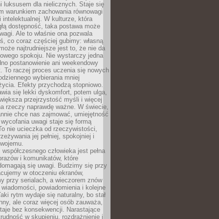
 luksusem dla nielicznych. Staje się
m warunkiem zachowania równowagi
 intelektualnej. W kulturze, która
ągłą dostępność, taka postawa może
agi. Ale to właśnie ona pozwala
ś, co coraz częściej gubimy: własną
oże najtrudniejsze jest to, że nie da
towego spokoju. Nie wystarczy jedna
edno postanowienie ani weekendowy
. To raczej proces uczenia się nowych
odziennego wybierania mniej
życia. Efekty przychodzą stopniowo.
awia się lekki dyskomfort, potem ulga,
iększa przejrzystość myśli i więcej
na rzeczy naprawdę ważne. W świecie,
annie chce nas zajmować, umiejętność
wycofania uwagi staje się formą
 To nie ucieczka od rzeczywistości,
zeżywania jej pełniej, spokojniej i
swojemu.
 współczesnego człowieka jest pełna
razów i komunikatów, które
domagają się uwagi. Budzimy się przy
racujemy w otoczeniu ekranów,
 przy serialach, a wieczorem znów
wiadomości, powiadomienia i kolejne
aki rytm wydaje się naturalny, bo stał
hny, ale coraz więcej osób zauważa,
taje bez konsekwencji. Narastające
rudność w skupieniu, rozdrażnienie i