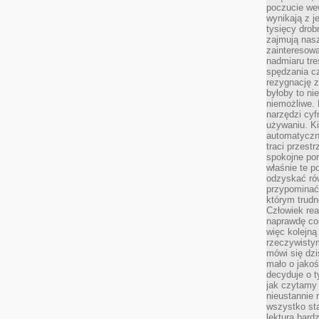
poczucie we
wynikają z j
tysięcy drob
zajmują nasz
zainteresow
nadmiaru tre
spędzania cz
rezygnację z
byłoby to n
niemożliwe. 
narzędzi cyf
używaniu. Ki
automatyczn
traci przestr
spokojne po
właśnie te p
odzyskać ró
przypominać
którym trud
Człowiek rea
naprawdę co
więc kolejną
rzeczywistym
mówi się dzi
mało o jakoś
decyduje o t
jak czytamy 
nieustannie 
wszystko sta
lektura bard