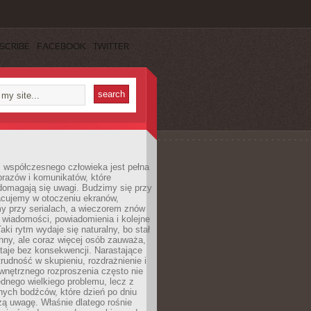
SCRIBE
FACEBOOK
TWITTER
 współczesnego człowieka jest pełna
razów i komunikatów, które
domagają się uwagi. Budzimy się przy
racujemy w otoczeniu ekranów,
 przy serialach, a wieczorem znów
wiadomości, powiadomienia i kolejne
aki rytm wydaje się naturalny, bo stał
hny, ale coraz więcej osób zauważa,
taje bez konsekwencji. Narastające
rudność w skupieniu, rozdrażnienie i
wnętrznego rozproszenia często nie
ednego wielkiego problemu, lecz z
nych bodźców, które dzień po dniu
ą uwagę. Właśnie dlatego rośnie