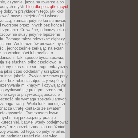
ie, czytanie, jazda na rowerze albo
łasnych myśli.
blog dla początkujących
ę dobrym przykładem tego, jak krok
dować nowe umiejętności i własną
twórczą, zamiast jedynie konsumować
i tworzone przez innych bez końca i
zatrzymania. Co ważne, odpoczynek od
dźców nie służy jedynie lepszemu
u. Pomaga także odzyskać głębszy
lacjami. Wiele rozmów prowadzimy dziś
ci, jednocześnie zerkając na ekran,
c na wiadomości lub myśląc o
daniach. Taki sposób bycia sprawia,
ują się słuchani tylko częściowo, a
dzany czas staje się fragmentaryczny.
na jakiś czas odkładamy urządzenia,
era innej jakości. Zwykła rozmowa przy
acer bez robienia zdjęć czy wspólny
 przerywania milknącym i ożywającym
ą wydawać się prostymi rzeczami,
 one często przywracają poczucie
Obecność nie wymaga spektakularnych
wymaga uwagi. Wielu ludzi boi się, że
znacza utratę kontaktu ze światem
 efektywności. Tymczasem bywa
mysł mniej przeciążony pracuje
 skuteczniej. Łatwiej wtedy podejmować
czyć rozpoczęte zadania i odróżniać
wdę ważne, od tego, co jedynie pilne.
d nadmiaru treści nie jest więc