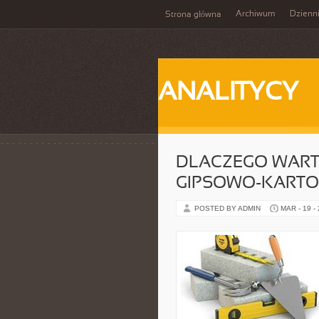
Archiwum
Dzienn
Strona główna
ANALITYCY
DLACZEGO WART
GIPSOWO-KART
POSTED BY ADMIN
MAR - 19 -