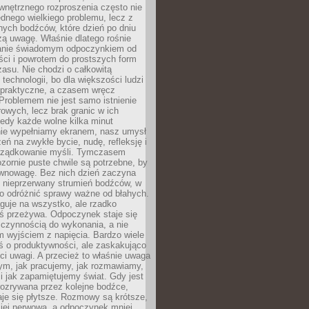
wnętrznego rozproszenia często nie
ednego wielkiego problemu, lecz z
nych bodźców, które dzień po dniu
ą uwagę. Właśnie dlatego rośnie
anie świadomym odpoczynkiem od
ści i powrotem do prostszych form
asu. Nie chodzi o całkowitą
 technologii, bo dla większości ludzi
iepraktyczne, a czasem wręcz
Problemem nie jest samo istnienie
rowych, lecz brak granic w ich
edy każde wolne kilka minut
ie wypełniamy ekranem, nasz umysł
zeń na zwykłe bycie, nudę, refleksję i
rządkowanie myśli. Tymczasem
ozornie puste chwile są potrzebne, by
wnowagę. Bez nich dzień zaczyna
 nieprzerwany strumień bodźców, w
no odróżnić sprawy ważne od błahych.
guje na wszystko, ale rzadko
ś przeżywa. Odpoczynek staje się
 czynnością do wykonania, a nie
 wyjściem z napięcia. Bardzo wiele
ś o produktywności, ale zaskakująco
ci uwagi. A przecież to właśnie uwaga
ym, jak pracujemy, jak rozmawiamy,
i jak zapamiętujemy świat. Gdy jest
rozrywana przez kolejne bodźce,
je się płytsze. Rozmowy są krótsze,
ziej nerwowa, a odpoczynek mniej