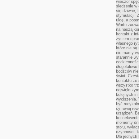
wieczór spę
siedzenie w 
się dziwne, 
stymulacji.
ulgę, a pote
Warto zauważ
na naszą kon
kontakt z in
życiem spraw
własnego ry
które nie są
nie mamy wp
starannie w
codzienności
długofalowo
bodźców nie
świat. Częs
kontaktu ze 
wszystko tr
największym
kolejnych in
wyciszenia.
być radykaln
cyfrowej rew
urządzeń. Ba
konsekwentn
momenty dnia
stołu, wyłąc
czynności, 
Dla jednych 