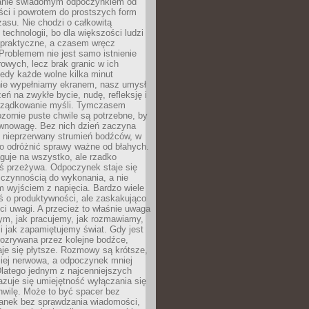
anie świadomym odpoczynkiem od
ści i powrotem do prostszych form
asu. Nie chodzi o całkowitą
 technologii, bo dla większości ludzi
iepraktyczne, a czasem wręcz
Problemem nie jest samo istnienie
rowych, lecz brak granic w ich
edy każde wolne kilka minut
ie wypełniamy ekranem, nasz umysł
zeń na zwykłe bycie, nudę, refleksję i
rządkowanie myśli. Tymczasem
ozornie puste chwile są potrzebne, by
wnowagę. Bez nich dzień zaczyna
 nieprzerwany strumień bodźców, w
no odróżnić sprawy ważne od błahych.
guje na wszystko, ale rzadko
ś przeżywa. Odpoczynek staje się
 czynnością do wykonania, a nie
 wyjściem z napięcia. Bardzo wiele
ś o produktywności, ale zaskakująco
ci uwagi. A przecież to właśnie uwaga
ym, jak pracujemy, jak rozmawiamy,
i jak zapamiętujemy świat. Gdy jest
rozrywana przez kolejne bodźce,
je się płytsze. Rozmowy są krótsze,
ziej nerwowa, a odpoczynek mniej
latego jednym z najcenniejszych
zuje się umiejętność wyłączania się
hwilę. Może to być spacer bez
ranek bez sprawdzania wiadomości,