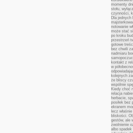
momenty dnia
stołu, wyłąc
czynności, 
Dla jednych 
majsterkowan
notowanie w
może stać si
po kroku bu
przestrzeń 
gotowe treśc
bez chwili 
nadmiaru bo
samopoczuci
kontakt z re
w półobecnoś
odpowiadają
kolejnych za
że bliscy cz
wspólnie spę
Kiedy choć 
relacja nabi
herbacie, sp
posiłek bez
ekranem mog
lecz właśnie
bliskości. 
gestów, ale 
zwolnienie o
albo spadek