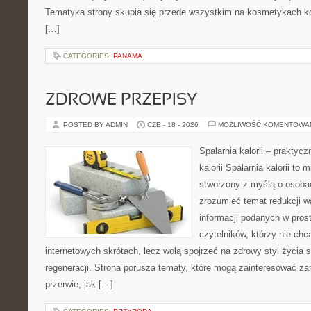
Tematyka strony skupia się przede wszystkim na kosmetykach ko
[…]
CATEGORIES:
PANAMA
ZDROWE PRZEPISY
POSTED BY ADMIN
CZE - 18 - 2026
MOŻLIWOŚĆ KOMENTOWA
Spalarnia kalorii – praktyc
kalorii Spalarnia kalorii to 
stworzony z myślą o osobac
zrozumieć temat redukcji w
informacji podanych w pros
czytelników, którzy nie chc
internetowych skrótach, lecz wolą spojrzeć na zdrowy styl życia 
regeneracji. Strona porusza tematy, które mogą zainteresować z
przerwie, jak […]