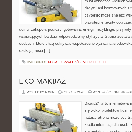
musi oznaczać wielkich wy
decyzji ani kosztownych zm
czytelnik może znaleźć wsk
przystępne teksty dotyczą
domu, zakupów, podróży, gotowania, energii, recyklingu, przyrod
wspierających bardziej odpowiedzialny styl życia. Strona została
osobach, które chcą odkrywać współczesne wyzwania środowisko
szukają treści […]
CATEGORIES:
KOSMETYKA WEGAŃSKA I CRUELTY FREE
EKO-MAKIJAŻ
POSTED BY ADMIN
CZE - 20 - 2026
MOŻLIWOŚĆ KOMENTOWA
Bioarp24.pl to internetowa 
się wokół produktów kosme
naturą. Strona może być tr
źródło informacji dla osób, k
kosmetykami opartymi na sk