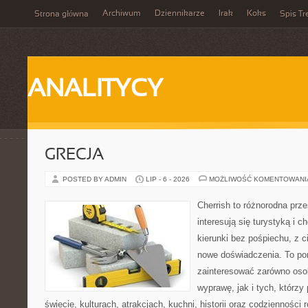
Archiwum
Dziennikarze
Irak
Koks
Strona główna
Spis Tr
ANALITYCY
GRECJA
POSTED BY ADMIN
LIP - 6 - 2026
MOŻLIWOŚĆ KOMENTOWAN
Cherrish to różnorodna prze
interesują się turystyką i
kierunki bez pośpiechu, z c
nowe doświadczenia. To por
zainteresować zarówno oso
wyprawę, jak i tych, którzy 
świecie, kulturach, atrakcjach, kuchni, historii oraz codzienności