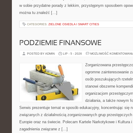
w sobie przydatne porady z lekkim, przystępnym sposobem opowi
można tu znaleźć […]
CATEGORIES:
ZIELONE OSIEDLA I SMART CITIES
PODZIEMIE FINANSOWE
POSTED BY ADMIN
LIP - 5 - 2026
MOŻLIWOŚĆ KOMENTOWAN
Zorganizowana przestępczoś
ogromne zainteresowanie za
osób poszukujących rzeteln
stanowi obszerne kompendi
organizacjom przestępczym
działania, a także nowym f
Serwis prezentuje temat w sposób edukacyjny, koncentrując się na
związanych z działalnością zorganizowanych grup przestępczych 
Europie oraz na świecie. Polecam Kartele Narkotykowe i Kultura i 
zagadnienia związane z […]