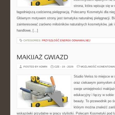
strona, która wpisuje się w
łagodniejszą codzienną pielęgnacją. Polecamy Kosmetyki dla nieg
Głównym motywem strony jest tematyka naturalnej pielęgnacji. B
zainteresować zarówno miłośników naturalnych kosmetyków, jak i
handlowe, […]
CATEGORIES:
PRZYSZŁOŚĆ ENERGII ODNAWIALNEJ
MAKIJAŻ GWIAZD
POSTED BY ADMIN
CZE - 19 - 2026
MOŻLIWOŚĆ KOMENTOWA
Studio Veriss to miejsce w
oraz ciekawym pomysłom dl
swoje umiejętności makijaż
edukacyjny i łączy w sobie
beauty. To przewodnik po 
którym można znaleźć zarów
wskazówki przydatne w pracy stylistki. Polecam Kosmetyki pod lup