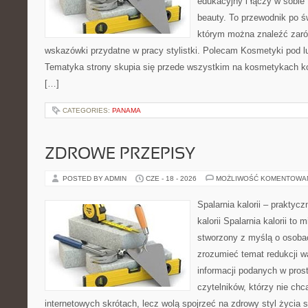
edukacyjny i łączy w sobie
beauty. To przewodnik po 
którym można znaleźć zarów
wskazówki przydatne w pracy stylistki. Polecam Kosmetyki pod lup
Tematyka strony skupia się przede wszystkim na kosmetykach ko
[…]
CATEGORIES:
PANAMA
ZDROWE PRZEPISY
POSTED BY ADMIN
CZE - 18 - 2026
MOŻLIWOŚĆ KOMENTOWA
Spalarnia kalorii – praktyc
kalorii Spalarnia kalorii to 
stworzony z myślą o osobac
zrozumieć temat redukcji w
informacji podanych w pros
czytelników, którzy nie chc
internetowych skrótach, lecz wolą spojrzeć na zdrowy styl życia 