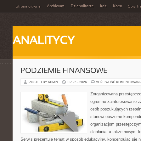
Archiwum
Dziennikarze
Irak
Koks
Strona główna
Spis Tr
ANALITYCY
PODZIEMIE FINANSOWE
POSTED BY ADMIN
LIP - 5 - 2026
MOŻLIWOŚĆ KOMENTOWAN
Zorganizowana przestępczoś
ogromne zainteresowanie za
osób poszukujących rzeteln
stanowi obszerne kompendi
organizacjom przestępczym
działania, a także nowym f
Serwis prezentuje temat w sposób edukacyjny, koncentrując się na