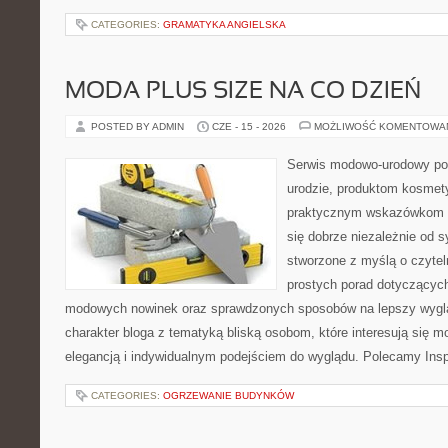
CATEGORIES:
GRAMATYKA ANGIELSKA
MODA PLUS SIZE NA CO DZIEŃ
POSTED BY ADMIN
CZE - 15 - 2026
MOŻLIWOŚĆ KOMENTOWA
Serwis modowo-urodowy po
urodzie, produktom kosmet
praktycznym wskazówkom d
się dobrze niezależnie od s
stworzone z myślą o czytel
prostych porad dotyczących s
modowych nowinek oraz sprawdzonych sposobów na lepszy wygląd
charakter bloga z tematyką bliską osobom, które interesują się m
elegancją i indywidualnym podejściem do wyglądu. Polecamy Inspi
CATEGORIES:
OGRZEWANIE BUDYNKÓW