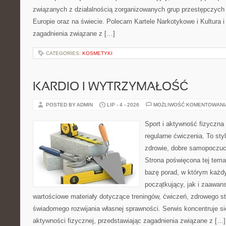
związanych z działalnością zorganizowanych grup przestępczych 
Europie oraz na świecie. Polecam Kartele Narkotykowe i Kultura i 
zagadnienia związane z […]
CATEGORIES:
KOSMETYKI
KARDIO I WYTRZYMAŁOŚĆ
POSTED BY ADMIN
LIP - 4 - 2026
MOŻLIWOŚĆ KOMENTOWAN
Sport i aktywność fizyczna 
regularne ćwiczenia. To sty
zdrowie, dobre samopoczuci
Strona poświęcona tej tem
bazę porad, w którym każdy
początkujący, jak i zaawa
wartościowe materiały dotyczące treningów, ćwiczeń, zdrowego st
świadomego rozwijania własnej sprawności. Serwis koncentruje s
aktywności fizycznej, przedstawiając zagadnienia związane z […]