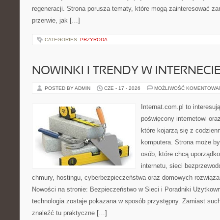
regeneracji. Strona porusza tematy, które mogą zainteresować z
przerwie, jak […]
CATEGORIES:
PRZYRODA
NOWINKI I TRENDY W INTERNECI
POSTED BY ADMIN
CZE - 17 - 2026
MOŻLIWOŚĆ KOMENTOWA
Internat.com.pl to interesu
poświęcony internetowi or
które kojarzą się z codzie
komputera. Strona może b
osób, które chcą uporządk
internetu, sieci bezprzewo
chmury, hostingu, cyberbezpieczeństwa oraz domowych rozwiąza
Nowości na stronie: Bezpieczeństwo w Sieci i Poradniki Użytkown
technologia zostaje pokazana w sposób przystępny. Zamiast suche
znaleźć tu praktyczne […]