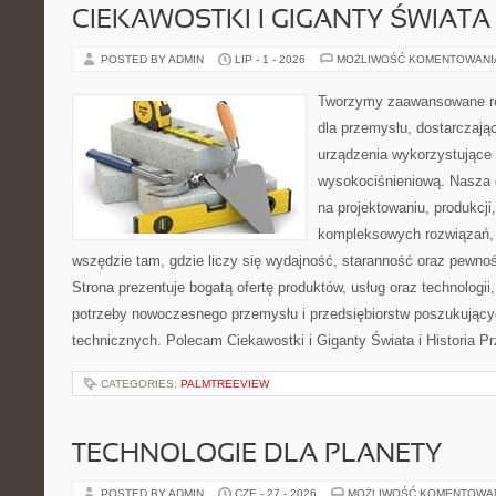
CIEKAWOSTKI I GIGANTY ŚWIATA
POSTED BY ADMIN
LIP - 1 - 2026
MOŻLIWOŚĆ KOMENTOWAN
Tworzymy zaawansowane ro
dla przemysłu, dostarczaj
urządzenia wykorzystujące 
wysokociśnieniową. Nasza d
na projektowaniu, produkcji
kompleksowych rozwiązań, 
wszędzie tam, gdzie liczy się wydajność, staranność oraz pewn
Strona prezentuje bogatą ofertę produktów, usług oraz technologii
potrzeby nowoczesnego przemysłu i przedsiębiorstw poszukując
technicznych. Polecam Ciekawostki i Giganty Świata i Historia P
CATEGORIES:
PALMTREEVIEW
TECHNOLOGIE DLA PLANETY
POSTED BY ADMIN
CZE - 27 - 2026
MOŻLIWOŚĆ KOMENTOWA