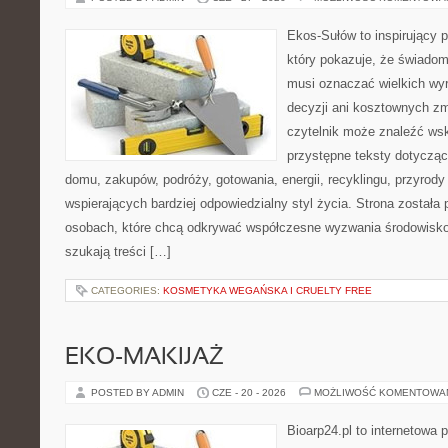
Ekos-Sułów to inspirujący p
który pokazuje, że świadom
musi oznaczać wielkich wy
decyzji ani kosztownych zm
czytelnik może znaleźć wsk
przystępne teksty dotyczą
domu, zakupów, podróży, gotowania, energii, recyklingu, przyrod
wspierających bardziej odpowiedzialny styl życia. Strona została
osobach, które chcą odkrywać współczesne wyzwania środowisko
szukają treści […]
CATEGORIES:
KOSMETYKA WEGAŃSKA I CRUELTY FREE
EKO-MAKIJAŻ
POSTED BY ADMIN
CZE - 20 - 2026
MOŻLIWOŚĆ KOMENTOWA
Bioarp24.pl to internetowa 