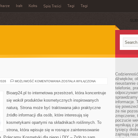
ikarze
Irak
Koks
Tagi
Tagi
Spis Treści
SUB
Codzienność
dźwięków, ob
EKO-
 2026
MOŻLIWOŚĆ KOMENTOWANIA
ZOSTAŁA WYŁĄCZONA
nieustannie 
MAKIJAŻ
telefonie, p
odpoczywamy
Bioarp24.pl to internetowa przestrzeń, która koncentruje
sprawdzamy 
się wokół produktów kosmetycznych inspirowanych
informacje. T
się powszec
naturą. Strona może być traktowana jako praktyczne
że nie pozos
źródło informacji dla osób, które interesują się
zmęczenie, t
poczucie we
kosmetykami opartymi na składnikach roślinnych. To
wynikają z j
tysięcy drob
strona, która wpisuje się w rosnące zainteresowanie
zajmują nasz
ą. Polecamy Kosmetyki dla niego i DIY – Zrób to sam.