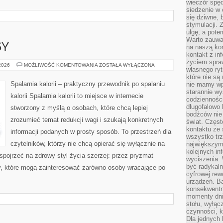
wieczór spę
siedzenie w 
się dziwne, 
stymulacji.
ulgę, a pote
Warto zauważ
SY
na naszą kon
kontakt z in
życiem spraw
ZDROWE
 2026
MOŻLIWOŚĆ KOMENTOWANIA
ZOSTAŁA WYŁĄCZONA
własnego ry
PRZEPISY
które nie są
Spalarnia kalorii – praktyczny przewodnik po spalaniu
nie mamy wp
starannie w
kalorii Spalarnia kalorii to miejsce w internecie
codzienności
długofalowo
stworzony z myślą o osobach, które chcą lepiej
bodźców nie
zrozumieć temat redukcji wagi i szukają konkretnych
świat. Częs
kontaktu ze 
informacji podanych w prosty sposób. To przestrzeń dla
wszystko tr
czytelników, którzy nie chcą opierać się wyłącznie na
największym
kolejnych in
 spojrzeć na zdrowy styl życia szerzej: przez pryzmat
wyciszenia.
być radykaln
ty, które mogą zainteresować zarówno osoby wracające po
cyfrowej rew
urządzeń. Ba
konsekwentn
momenty dnia
stołu, wyłąc
czynności, 
Dla jednych 