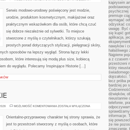
kaprysem ani
PLUS
SIZE
podstawowy
NA
Serwis modowo-urodowy poświęcony jest modzie,
psychicznej i
CO
DZIEŃ
premiuje ci
urodzie, produktom kosmetycznym, makijażowi oraz
wymagać odw
praktycznym wskazówkom dla osób, które chcą czuć
odzyskać co
uwagę. Być m
się dobrze niezależnie od sylwetki. To miejsce
się kupić go
aplikacja, j
stworzone z myślą o czytelnikach, którzy szukają
eksperyment
prostych porad dotyczących stylizacji, pielęgnacji skóry,
nawyków i c
hałaśliwego 
ych sposobów na lepszy wygląd. Strona łączy lekki
Najpierw poj
 osobom, które interesują się modą plus size, kobiecą
a z czasem w
przestrzeni 
iem do wyglądu. Polecamy Inspirujące Historie […]
który nieust
świadomego 
dojrzałości.
YNKÓW
lecz próba pr
bardziej po 
Codzienność
dźwięków, ob
IE
nieustannie 
telefonie, p
PERFUMY
 2026
MOŻLIWOŚĆ KOMENTOWANIA
ZOSTAŁA WYŁĄCZONA
odpoczywamy
DAMSKIE
sprawdzamy 
informacje. T
Orientalno-przyprawowy charakter tej strony sprawia, że
się powszec
jest to przestrzeń stworzony z myślą o osobach, które
że nie pozos
zmęczenie, t