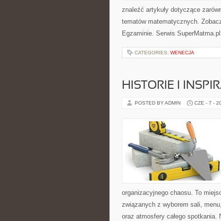
znaleźć artykuły dotyczące zarów
tematów matematycznych. Zobacz
Egzaminie. Serwis SuperMatma.pl 
CATEGORIES:
WENECJA
HISTORIE I INSP
POSTED BY ADMIN
CZE - 7 - 2
organizacyjnego chaosu. To miejsc
związanych z wyborem sali, menu, 
oraz atmosfery całego spotkania. 