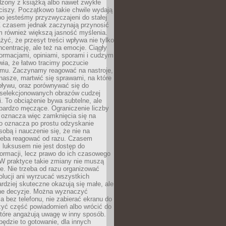
dzony z książką albo nawet zwykłe
ciszy. Początkowo takie chwile wydają
bo jesteśmy przyzwyczajeni do stałej
 Z czasem jednak zaczynają przynosić
m również większą jasność myślenia.
yć, że przesyt treści wpływa nie tylko
centrację, ale też na emocje. Ciągły
formacjami, opiniami, sporami i cudzym
ia, że łatwo tracimy poczucie
tmu. Zaczynamy reagować na nastroje,
 nasze, martwić się sprawami, na które
ływu, oraz porównywać się do
yselekcjonowanych obrazów cudzej
. To obciążenie bywa subtelne, ale
 bardzo męczące. Ograniczenie liczby
 oznacza więc zamknięcia się na
to oznacza po prostu odzyskanie
sobą i nauczenie się, że nie na
zeba reagować od razu. Czasem
 luksusem nie jest dostęp do
formacji, lecz prawo do ich czasowego
 W praktyce takie zmiany nie muszą
e. Nie trzeba od razu organizować
olucji ani wyrzucać wszystkich
rdziej skuteczne okazują się małe, ale
e decyzje. Można wyznaczyć
 bez telefonu, nie zabierać ekranu do
zyć część powiadomień albo wrócić do
które angażują uwagę w inny sposób.
będzie to gotowanie, dla innych