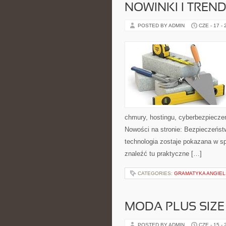
NOWINKI I TREND
POSTED BY ADMIN
CZE - 17 -
chmury, hostingu, cyberbezpiecz
Nowości na stronie: Bezpieczeństw
technologia zostaje pokazana w sp
znaleźć tu praktyczne […]
CATEGORIES:
GRAMATYKA ANGIE
MODA PLUS SIZE
POSTED BY ADMIN
CZE - 15 -