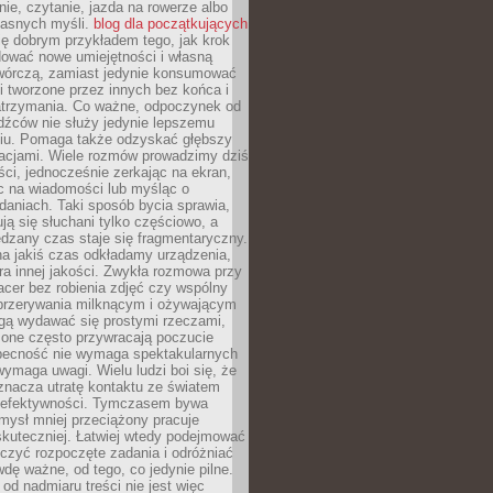
ie, czytanie, jazda na rowerze albo
łasnych myśli.
blog dla początkujących
ę dobrym przykładem tego, jak krok
dować nowe umiejętności i własną
twórczą, zamiast jedynie konsumować
i tworzone przez innych bez końca i
zatrzymania. Co ważne, odpoczynek od
dźców nie służy jedynie lepszemu
u. Pomaga także odzyskać głębszy
lacjami. Wiele rozmów prowadzimy dziś
ci, jednocześnie zerkając na ekran,
c na wiadomości lub myśląc o
daniach. Taki sposób bycia sprawia,
ują się słuchani tylko częściowo, a
dzany czas staje się fragmentaryczny.
na jakiś czas odkładamy urządzenia,
era innej jakości. Zwykła rozmowa przy
acer bez robienia zdjęć czy wspólny
 przerywania milknącym i ożywającym
ą wydawać się prostymi rzeczami,
 one często przywracają poczucie
Obecność nie wymaga spektakularnych
wymaga uwagi. Wielu ludzi boi się, że
znacza utratę kontaktu ze światem
 efektywności. Tymczasem bywa
mysł mniej przeciążony pracuje
 skuteczniej. Łatwiej wtedy podejmować
czyć rozpoczęte zadania i odróżniać
wdę ważne, od tego, co jedynie pilne.
d nadmiaru treści nie jest więc