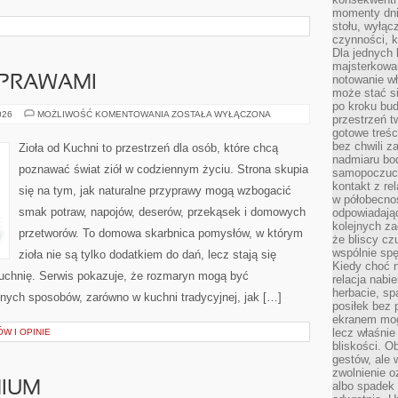
momenty dnia
stołu, wyłąc
czynności, 
Dla jednych 
majsterkowan
notowanie w
YPRAWAMI
może stać si
po kroku bu
PRZEPISY
026
MOŻLIWOŚĆ KOMENTOWANIA
ZOSTAŁA WYŁĄCZONA
przestrzeń 
Z
gotowe treśc
PRZYPRAWAMI
bez chwili 
Zioła od Kuchni to przestrzeń dla osób, które chcą
nadmiaru bo
poznawać świat ziół w codziennym życiu. Strona skupia
samopoczuci
kontakt z re
się na tym, jak naturalne przyprawy mogą wzbogacić
w półobecnoś
smak potraw, napojów, deserów, przekąsek i domowych
odpowiadają
kolejnych za
przetworów. To domowa skarbnica pomysłów, w którym
że bliscy cz
wspólnie spę
zioła nie są tylko dodatkiem do dań, lecz stają się
Kiedy choć 
uchnię. Serwis pokazuje, że rozmaryn mogą być
relacja nabi
herbacie, sp
nych sposobów, zarówno w kuchni tradycyjnej, jak […]
posiłek bez
ekranem mog
lecz właśnie
W I OPINIE
bliskości. 
gestów, ale 
zwolnienie o
IUM
albo spadek