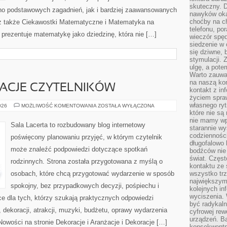
skuteczny. D
no podstawowych zagadnień, jak i bardziej zaawansowanych
nawyków oka
choćby na c
 także Ciekawostki Matematyczne i Matematyka na
telefonu, po
prezentuje matematykę jako dziedzinę, która nie […]
wieczór spę
siedzenie w 
się dziwne, 
stymulacji.
ulgę, a pote
Warto zauważ
na naszą kon
IRACJE CZYTELNIKÓW
kontakt z in
życiem spraw
własnego ry
HISTORIE
026
MOŻLIWOŚĆ KOMENTOWANIA
ZOSTAŁA WYŁĄCZONA
I
które nie są
INSPIRACJE
nie mamy wp
CZYTELNIKÓW
Sala Lacerta to rozbudowany blog internetowy
starannie w
codzienności
poświęcony planowaniu przyjęć, w którym czytelnik
długofalowo
może znaleźć podpowiedzi dotyczące spotkań
bodźców nie
świat. Częs
rodzinnych. Strona została przygotowana z myślą o
kontaktu ze 
osobach, które chcą przygotować wydarzenie w sposób
wszystko tr
największym
spokojny, bez przypadkowych decyzji, pośpiechu i
kolejnych in
wyciszenia.
e dla tych, którzy szukają praktycznych odpowiedzi
być radykaln
dekoracji, atrakcji, muzyki, budżetu, oprawy wydarzenia
cyfrowej rew
urządzeń. Ba
Nowości na stronie Dekoracje i Aranżacje i Dekoracje […]
konsekwentn