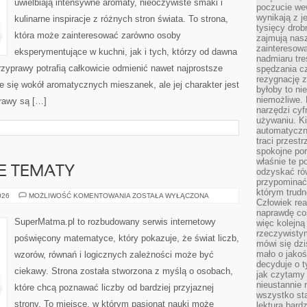
uwielbiają intensywne aromaty, nieoczywiste smaki i
poczucie we
wynikają z j
kulinarne inspiracje z różnych stron świata. To strona,
tysięcy drob
która może zainteresować zarówno osoby
zajmują nasz
zainteresow
eksperymentujące w kuchni, jak i tych, którzy od dawna
nadmiaru tre
zyprawy potrafią całkowicie odmienić nawet najprostsze
spędzania cz
rezygnację z
e się wokół aromatycznych mieszanek, ale jej charakter jest
byłoby to n
niemożliwe. 
rawy są […]
narzędzi cyf
używaniu. Ki
automatyczn
traci przestr
spokojne po
właśnie te p
 TEMATY
odzyskać ró
przypominać
którym trud
ZAAWANSOWANE
026
MOŻLIWOŚĆ KOMENTOWANIA
ZOSTAŁA WYŁĄCZONA
Człowiek rea
TEMATY
naprawdę co
SuperMatma.pl to rozbudowany serwis internetowy
więc kolejną
rzeczywistym
poświęcony matematyce, który pokazuje, że świat liczb,
mówi się dzi
mało o jakoś
wzorów, równań i logicznych zależności może być
decyduje o t
ciekawy. Strona została stworzona z myślą o osobach,
jak czytamy 
nieustannie 
które chcą poznawać liczby od bardziej przyjaznej
wszystko sta
strony. To miejsce, w którym pasjonat nauki może
lektura bard