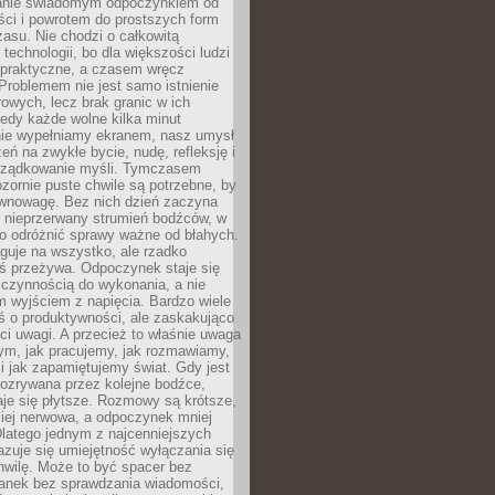
anie świadomym odpoczynkiem od
ści i powrotem do prostszych form
asu. Nie chodzi o całkowitą
 technologii, bo dla większości ludzi
iepraktyczne, a czasem wręcz
Problemem nie jest samo istnienie
rowych, lecz brak granic w ich
edy każde wolne kilka minut
ie wypełniamy ekranem, nasz umysł
zeń na zwykłe bycie, nudę, refleksję i
rządkowanie myśli. Tymczasem
ozornie puste chwile są potrzebne, by
wnowagę. Bez nich dzień zaczyna
 nieprzerwany strumień bodźców, w
no odróżnić sprawy ważne od błahych.
guje na wszystko, ale rzadko
ś przeżywa. Odpoczynek staje się
 czynnością do wykonania, a nie
 wyjściem z napięcia. Bardzo wiele
ś o produktywności, ale zaskakująco
ci uwagi. A przecież to właśnie uwaga
ym, jak pracujemy, jak rozmawiamy,
i jak zapamiętujemy świat. Gdy jest
rozrywana przez kolejne bodźce,
je się płytsze. Rozmowy są krótsze,
ziej nerwowa, a odpoczynek mniej
latego jednym z najcenniejszych
zuje się umiejętność wyłączania się
hwilę. Może to być spacer bez
ranek bez sprawdzania wiadomości,