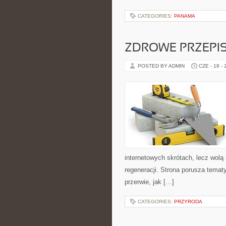
CATEGORIES:
PANAMA
ZDROWE PRZEPI
POSTED BY ADMIN
CZE - 18 -
internetowych skrótach, lecz wolą
regeneracji. Strona porusza tema
przerwie, jak […]
CATEGORIES:
PRZYRODA