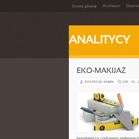
Archiwum
Dzienn
Strona główna
ANALITYCY
EKO-MAKIJAŻ
POSTED BY ADMIN
CZE - 20 -
łagodniejszą codzienną pielęgnacj