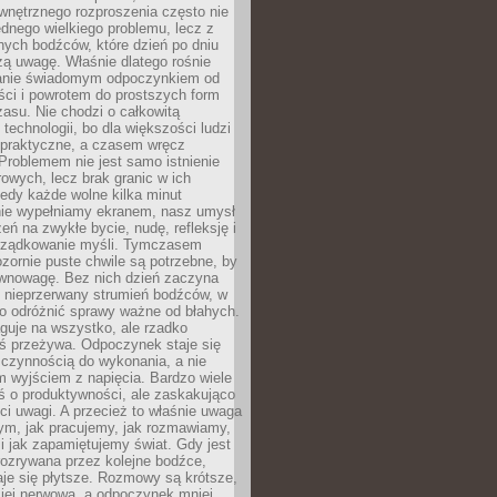
wnętrznego rozproszenia często nie
ednego wielkiego problemu, lecz z
nych bodźców, które dzień po dniu
ą uwagę. Właśnie dlatego rośnie
anie świadomym odpoczynkiem od
ści i powrotem do prostszych form
asu. Nie chodzi o całkowitą
 technologii, bo dla większości ludzi
iepraktyczne, a czasem wręcz
Problemem nie jest samo istnienie
rowych, lecz brak granic w ich
edy każde wolne kilka minut
ie wypełniamy ekranem, nasz umysł
zeń na zwykłe bycie, nudę, refleksję i
rządkowanie myśli. Tymczasem
ozornie puste chwile są potrzebne, by
wnowagę. Bez nich dzień zaczyna
 nieprzerwany strumień bodźców, w
no odróżnić sprawy ważne od błahych.
guje na wszystko, ale rzadko
ś przeżywa. Odpoczynek staje się
 czynnością do wykonania, a nie
 wyjściem z napięcia. Bardzo wiele
ś o produktywności, ale zaskakująco
ci uwagi. A przecież to właśnie uwaga
ym, jak pracujemy, jak rozmawiamy,
i jak zapamiętujemy świat. Gdy jest
rozrywana przez kolejne bodźce,
je się płytsze. Rozmowy są krótsze,
ziej nerwowa, a odpoczynek mniej