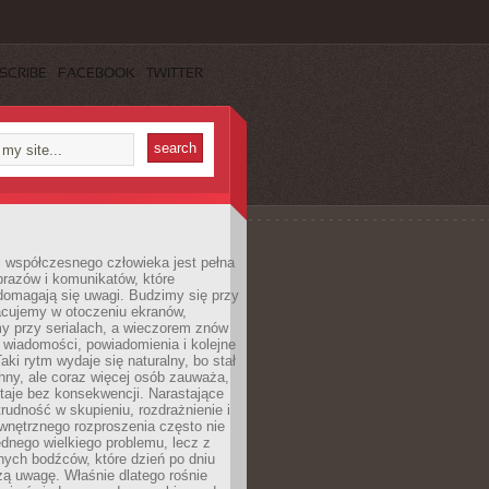
SCRIBE
FACEBOOK
TWITTER
 współczesnego człowieka jest pełna
razów i komunikatów, które
domagają się uwagi. Budzimy się przy
racujemy w otoczeniu ekranów,
 przy serialach, a wieczorem znów
wiadomości, powiadomienia i kolejne
aki rytm wydaje się naturalny, bo stał
hny, ale coraz więcej osób zauważa,
taje bez konsekwencji. Narastające
rudność w skupieniu, rozdrażnienie i
wnętrznego rozproszenia często nie
ednego wielkiego problemu, lecz z
nych bodźców, które dzień po dniu
ą uwagę. Właśnie dlatego rośnie