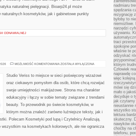
zainteresow
nadmiaru tre
tyka naturalnej pielęgnacji. Bioarp24.pl może
spędzania cz
 naturalnych kosmetyków, jak i gabinetowe punkty
rezygnację z
byłoby to n
niemożliwe. 
narzędzi cyf
używaniu. Ki
II ODNAWIALNEJ
automatyczn
traci przestr
spokojne po
właśnie te p
odzyskać ró
przypominać
MAKIJAŻ
 2026
MOŻLIWOŚĆ KOMENTOWANIA
ZOSTAŁA WYŁĄCZONA
którym trud
GWIAZD
Człowiek rea
naprawdę co
Studio Veriss to miejsce w sieci poświęcony wizażowi
więc kolejną
oraz ciekawym pomysłom dla osób, które chcą rozwijać
rzeczywistym
mówi się dzi
swoje umiejętności makijażowe. Strona ma charakter
mało o jakoś
decyduje o t
edukacyjny i łączy w sobie tematy związane z trendami
jak czytamy 
beauty. To przewodnik po świecie kosmetyków, w
nieustannie 
wszystko sta
którym można znaleźć zarówno luźniejsze teksty, jak i
lektura bard
stki. Polecam Kosmetyki pod lupą i Czytelnicy Analizują.
skuteczny. D
nawyków oka
e wszystkim na kosmetykach kolorowych, ale nie ogranicza
choćby na c
telefonu, po