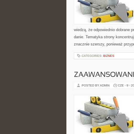
wiedzą, że odpowiednio dobrane pr
danie. Tematyka strony koncentruj
znacznie szerszy, ponieważ przyp
CATEGORIES:
BIZNES
ZAAWANSOWANE
POSTED BY ADMIN
CZE - 9 - 2