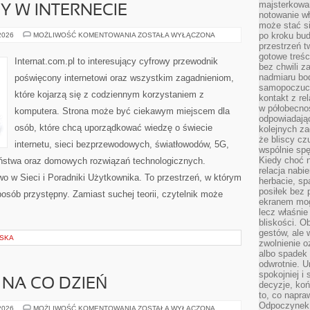
majsterkowan
Y W INTERNECIE
notowanie w
może stać si
NOWINKI
po kroku bu
 2026
MOŻLIWOŚĆ KOMENTOWANIA
ZOSTAŁA WYŁĄCZONA
I
przestrzeń 
TRENDY
gotowe treśc
W
Internat.com.pl to interesujący cyfrowy przewodnik
INTERNECIE
bez chwili 
nadmiaru bo
poświęcony internetowi oraz wszystkim zagadnieniom,
samopoczuci
które kojarzą się z codziennym korzystaniem z
kontakt z re
w półobecnoś
komputera. Strona może być ciekawym miejscem dla
odpowiadają
osób, które chcą uporządkować wiedzę o świecie
kolejnych za
że bliscy cz
internetu, sieci bezprzewodowych, światłowodów, 5G,
wspólnie spę
Kiedy choć 
eństwa oraz domowych rozwiązań technologicznych.
relacja nabi
o w Sieci i Poradniki Użytkownika. To przestrzeń, w którym
herbacie, sp
posiłek bez
osób przystępny. Zamiast suchej teorii, czytelnik może
ekranem mog
lecz właśnie
bliskości. 
gestów, ale 
LSKA
zwolnienie o
albo spadek
odwrotnie. U
spokojniej i
 NA CO DZIEŃ
decyzje, koń
to, co napra
Odpoczynek o
MODA
 2026
MOŻLIWOŚĆ KOMENTOWANIA
ZOSTAŁA WYŁĄCZONA