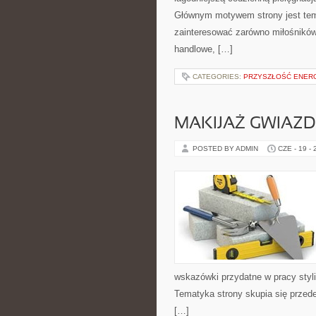
Głównym motywem strony jest tema
zainteresować zarówno miłośników
handlowe, […]
CATEGORIES:
PRZYSZŁOŚĆ ENERG
MAKIJAŻ GWIAZD
POSTED BY ADMIN
CZE - 19 -
wskazówki przydatne w pracy styli
Tematyka strony skupia się przed
[…]