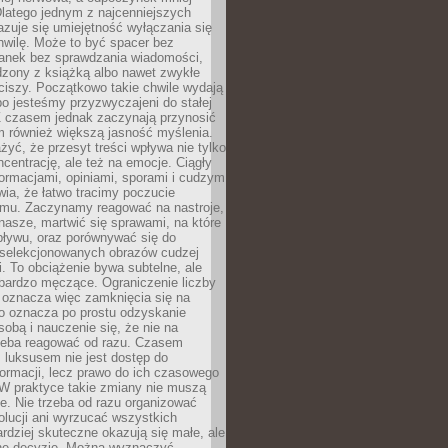
latego jednym z najcenniejszych
zuje się umiejętność wyłączania się
hwilę. Może to być spacer bez
ranek bez sprawdzania wiadomości,
dzony z książką albo nawet zwykłe
ciszy. Początkowo takie chwile wydają
bo jesteśmy przyzwyczajeni do stałej
 Z czasem jednak zaczynają przynosić
m również większą jasność myślenia.
yć, że przesyt treści wpływa nie tylko
centrację, ale też na emocje. Ciągły
formacjami, opiniami, sporami i cudzym
ia, że łatwo tracimy poczucie
tmu. Zaczynamy reagować na nastroje,
 nasze, martwić się sprawami, na które
ływu, oraz porównywać się do
yselekcjonowanych obrazów cudzej
. To obciążenie bywa subtelne, ale
 bardzo męczące. Ograniczenie liczby
 oznacza więc zamknięcia się na
to oznacza po prostu odzyskanie
sobą i nauczenie się, że nie na
zeba reagować od razu. Czasem
 luksusem nie jest dostęp do
formacji, lecz prawo do ich czasowego
 W praktyce takie zmiany nie muszą
e. Nie trzeba od razu organizować
olucji ani wyrzucać wszystkich
rdziej skuteczne okazują się małe, ale
e decyzje. Można wyznaczyć