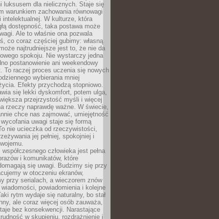
 luksusem dla nielicznych. Staje się
m warunkiem zachowania równowagi
 intelektualnej. W kulturze, która
ągłą dostępność, taka postawa może
agi. Ale to właśnie ona pozwala
ś, co coraz częściej gubimy: własną
oże najtrudniejsze jest to, że nie da
towego spokoju. Nie wystarczy jedna
edno postanowienie ani weekendowy
. To raczej proces uczenia się nowych
odziennego wybierania mniej
życia. Efekty przychodzą stopniowo.
awia się lekki dyskomfort, potem ulga,
iększa przejrzystość myśli i więcej
na rzeczy naprawdę ważne. W świecie,
annie chce nas zajmować, umiejętność
wycofania uwagi staje się formą
 To nie ucieczka od rzeczywistości,
zeżywania jej pełniej, spokojniej i
swojemu.
 współczesnego człowieka jest pełna
razów i komunikatów, które
domagają się uwagi. Budzimy się przy
racujemy w otoczeniu ekranów,
 przy serialach, a wieczorem znów
wiadomości, powiadomienia i kolejne
aki rytm wydaje się naturalny, bo stał
hny, ale coraz więcej osób zauważa,
taje bez konsekwencji. Narastające
rudność w skupieniu, rozdrażnienie i