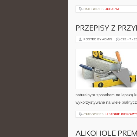
CATEGORIES:
JUDAIZM
PRZEPISY Z PRZ
POSTED BY ADMIN
CZE - 7 - 2
naturalnym sposobem na lepszą k
wykorzystywane na wiele praktycz
CATEGORIES:
HISTORIE KIEROWCÓ
ALKOHOLE PREM