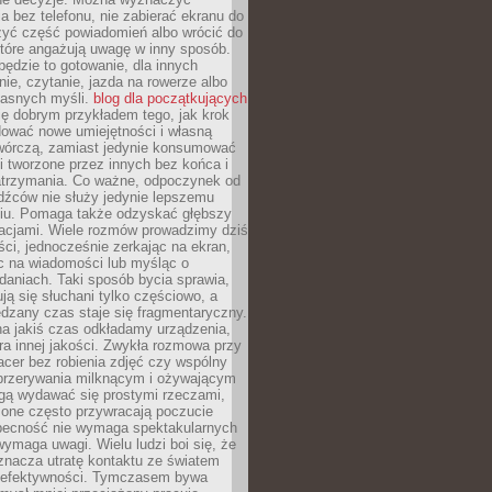
 bez telefonu, nie zabierać ekranu do
zyć część powiadomień albo wrócić do
które angażują uwagę w inny sposób.
będzie to gotowanie, dla innych
ie, czytanie, jazda na rowerze albo
łasnych myśli.
blog dla początkujących
ę dobrym przykładem tego, jak krok
dować nowe umiejętności i własną
twórczą, zamiast jedynie konsumować
i tworzone przez innych bez końca i
zatrzymania. Co ważne, odpoczynek od
dźców nie służy jedynie lepszemu
u. Pomaga także odzyskać głębszy
lacjami. Wiele rozmów prowadzimy dziś
ci, jednocześnie zerkając na ekran,
c na wiadomości lub myśląc o
daniach. Taki sposób bycia sprawia,
ują się słuchani tylko częściowo, a
dzany czas staje się fragmentaryczny.
na jakiś czas odkładamy urządzenia,
era innej jakości. Zwykła rozmowa przy
acer bez robienia zdjęć czy wspólny
 przerywania milknącym i ożywającym
ą wydawać się prostymi rzeczami,
 one często przywracają poczucie
Obecność nie wymaga spektakularnych
wymaga uwagi. Wielu ludzi boi się, że
znacza utratę kontaktu ze światem
 efektywności. Tymczasem bywa