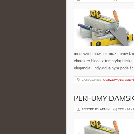
modowych nowinek oraz sprawdzon
charakter bloga z tematyką bliską
elegancją i indywidualnym podejśc
CATEGORIES:
OGRZEWANIE BUD
PERFUMY DAMSK
POSTED BY ADMIN
CZE - 14 -