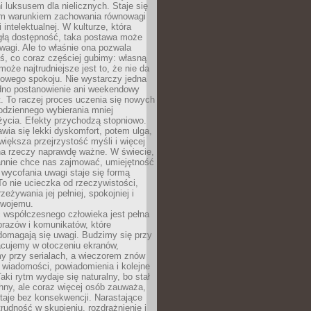
 luksusem dla nielicznych. Staje się
m warunkiem zachowania równowagi
 intelektualnej. W kulturze, która
ągłą dostępność, taka postawa może
agi. Ale to właśnie ona pozwala
ś, co coraz częściej gubimy: własną
oże najtrudniejsze jest to, że nie da
towego spokoju. Nie wystarczy jedna
edno postanowienie ani weekendowy
. To raczej proces uczenia się nowych
odziennego wybierania mniej
życia. Efekty przychodzą stopniowo.
awia się lekki dyskomfort, potem ulga,
iększa przejrzystość myśli i więcej
na rzeczy naprawdę ważne. W świecie,
annie chce nas zajmować, umiejętność
wycofania uwagi staje się formą
 To nie ucieczka od rzeczywistości,
zeżywania jej pełniej, spokojniej i
swojemu.
 współczesnego człowieka jest pełna
razów i komunikatów, które
domagają się uwagi. Budzimy się przy
racujemy w otoczeniu ekranów,
 przy serialach, a wieczorem znów
wiadomości, powiadomienia i kolejne
aki rytm wydaje się naturalny, bo stał
hny, ale coraz więcej osób zauważa,
taje bez konsekwencji. Narastające
rudność w skupieniu, rozdrażnienie i