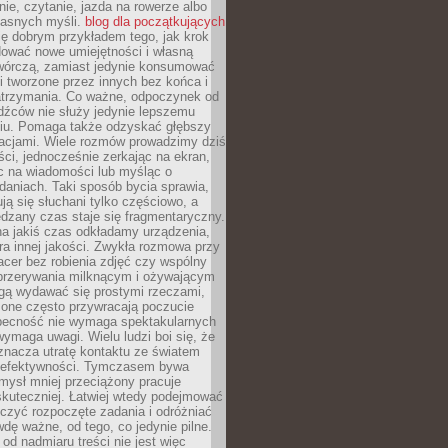
ie, czytanie, jazda na rowerze albo
łasnych myśli.
blog dla początkujących
ę dobrym przykładem tego, jak krok
dować nowe umiejętności i własną
twórczą, zamiast jedynie konsumować
i tworzone przez innych bez końca i
zatrzymania. Co ważne, odpoczynek od
dźców nie służy jedynie lepszemu
u. Pomaga także odzyskać głębszy
lacjami. Wiele rozmów prowadzimy dziś
ci, jednocześnie zerkając na ekran,
c na wiadomości lub myśląc o
daniach. Taki sposób bycia sprawia,
ują się słuchani tylko częściowo, a
dzany czas staje się fragmentaryczny.
na jakiś czas odkładamy urządzenia,
era innej jakości. Zwykła rozmowa przy
acer bez robienia zdjęć czy wspólny
 przerywania milknącym i ożywającym
ą wydawać się prostymi rzeczami,
 one często przywracają poczucie
Obecność nie wymaga spektakularnych
wymaga uwagi. Wielu ludzi boi się, że
znacza utratę kontaktu ze światem
 efektywności. Tymczasem bywa
mysł mniej przeciążony pracuje
 skuteczniej. Łatwiej wtedy podejmować
czyć rozpoczęte zadania i odróżniać
wdę ważne, od tego, co jedynie pilne.
d nadmiaru treści nie jest więc