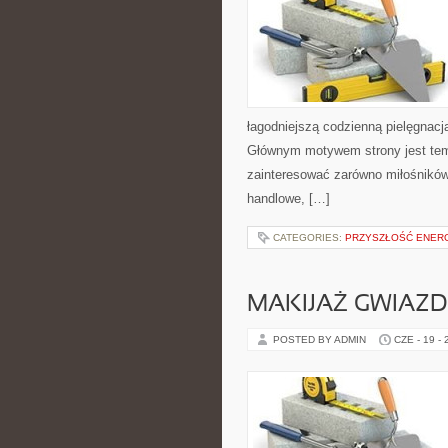
łagodniejszą codzienną pielęgnacj
Głównym motywem strony jest tema
zainteresować zarówno miłośników
handlowe, […]
CATEGORIES:
PRZYSZŁOŚĆ ENERG
MAKIJAŻ GWIAZD
POSTED BY ADMIN
CZE - 19 -