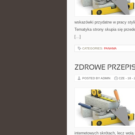
wskazówki przydatne w pracy styli
Tematyka strony skupia się przed
[…]
CATEGORIES:
PANAMA
ZDROWE PRZEPI
POSTED BY ADMIN
CZE - 18 -
internetowych skrótach, lecz wolą