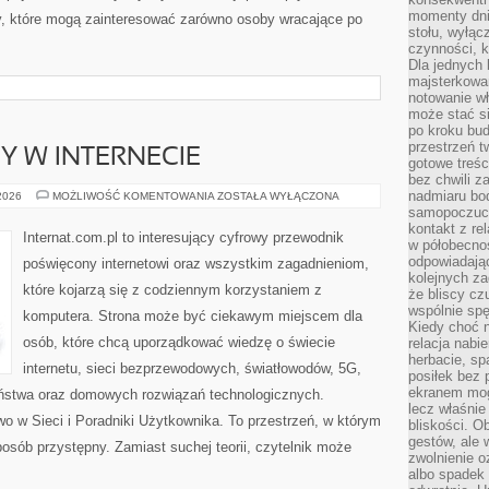
momenty dnia
ty, które mogą zainteresować zarówno osoby wracające po
stołu, wyłąc
czynności, 
Dla jednych 
majsterkowan
notowanie w
może stać si
po kroku bu
przestrzeń 
Y W INTERNECIE
gotowe treśc
bez chwili 
nadmiaru bo
NOWINKI
 2026
MOŻLIWOŚĆ KOMENTOWANIA
ZOSTAŁA WYŁĄCZONA
I
samopoczuci
TRENDY
kontakt z re
W
Internat.com.pl to interesujący cyfrowy przewodnik
INTERNECIE
w półobecnoś
odpowiadają
poświęcony internetowi oraz wszystkim zagadnieniom,
kolejnych za
które kojarzą się z codziennym korzystaniem z
że bliscy cz
wspólnie spę
komputera. Strona może być ciekawym miejscem dla
Kiedy choć 
osób, które chcą uporządkować wiedzę o świecie
relacja nabi
herbacie, sp
internetu, sieci bezprzewodowych, światłowodów, 5G,
posiłek bez
ekranem mog
eństwa oraz domowych rozwiązań technologicznych.
lecz właśnie
o w Sieci i Poradniki Użytkownika. To przestrzeń, w którym
bliskości. 
gestów, ale 
osób przystępny. Zamiast suchej teorii, czytelnik może
zwolnienie o
albo spadek