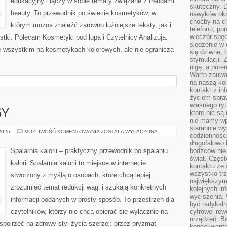
edukacyjny i łączy w sobie tematy związane z trendami
skuteczny. D
beauty. To przewodnik po świecie kosmetyków, w
nawyków oka
choćby na c
którym można znaleźć zarówno luźniejsze teksty, jak i
telefonu, po
wieczór spę
stki. Polecam Kosmetyki pod lupą i Czytelnicy Analizują.
siedzenie w 
e wszystkim na kosmetykach kolorowych, ale nie ogranicza
się dziwne, 
stymulacji.
ulgę, a pote
Warto zauważ
na naszą kon
kontakt z in
życiem spraw
własnego ry
SY
które nie są
nie mamy wp
starannie w
ZDROWE
 2026
MOŻLIWOŚĆ KOMENTOWANIA
ZOSTAŁA WYŁĄCZONA
codzienności
PRZEPISY
długofalowo
Spalarnia kalorii – praktyczny przewodnik po spalaniu
bodźców nie
świat. Częs
kalorii Spalarnia kalorii to miejsce w internecie
kontaktu ze 
wszystko tr
stworzony z myślą o osobach, które chcą lepiej
największym
zrozumieć temat redukcji wagi i szukają konkretnych
kolejnych in
wyciszenia.
informacji podanych w prosty sposób. To przestrzeń dla
być radykaln
czytelników, którzy nie chcą opierać się wyłącznie na
cyfrowej rew
urządzeń. Ba
 spojrzeć na zdrowy styl życia szerzej: przez pryzmat
konsekwentn