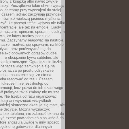
dzony z książką albo nawet zwykłe
ciszy. Początkowo takie chwile wydają
bo jesteśmy przyzwyczajeni do stałej
 Z czasem jednak zaczynają przynosić
m również większą jasność myślenia.
yć, że przesyt treści wpływa nie tylko
centrację, ale też na emocje. Ciągły
formacjami, opiniami, sporami i cudzym
ia, że łatwo tracimy poczucie
tmu. Zaczynamy reagować na nastroje,
 nasze, martwić się sprawami, na które
ływu, oraz porównywać się do
yselekcjonowanych obrazów cudzej
. To obciążenie bywa subtelne, ale
 bardzo męczące. Ograniczenie liczby
 oznacza więc zamknięcia się na
to oznacza po prostu odzyskanie
sobą i nauczenie się, że nie na
zeba reagować od razu. Czasem
 luksusem nie jest dostęp do
formacji, lecz prawo do ich czasowego
 W praktyce takie zmiany nie muszą
e. Nie trzeba od razu organizować
olucji ani wyrzucać wszystkich
rdziej skuteczne okazują się małe, ale
e decyzje. Można wyznaczyć
 bez telefonu, nie zabierać ekranu do
zyć część powiadomień albo wrócić do
które angażują uwagę w inny sposób.
będzie to gotowanie, dla innych