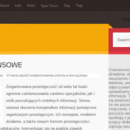
ikarze
Irak
Koks
Tagi
Tagi
Spis Treści
SUB
ANSOWE
Codzienność
dźwięków, ob
PODZIEMIE
026
MOŻLIWOŚĆ KOMENTOWANIA
ZOSTAŁA WYŁĄCZONA
nieustannie 
FINANSOWE
telefonie, p
Zorganizowana przestępczość od wielu lat budzi
odpoczywamy
sprawdzamy 
ogromne zainteresowanie zarówno specjalistów, jak i
informacje. T
się powszec
osób poszukujących rzetelnych informacji. Strona
że nie pozos
stanowi obszerne kompendium informacji poświęcone
zmęczenie, t
poczucie we
organizacjom przestępczym, ich rozwojowi, modelom
wynikają z j
działania, a także nowym formom przestępczości.
tysięcy drob
zajmują nasz
edukacyjny, koncentrując się na analizie zjawisk