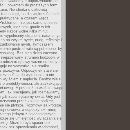
anie świadomym odpoczynkiem od
ści i powrotem do prostszych form
asu. Nie chodzi o całkowitą
 technologii, bo dla większości ludzi
iepraktyczne, a czasem wręcz
Problemem nie jest samo istnienie
rowych, lecz brak granic w ich
edy każde wolne kilka minut
ie wypełniamy ekranem, nasz umysł
zeń na zwykłe bycie, nudę, refleksję i
rządkowanie myśli. Tymczasem
ozornie puste chwile są potrzebne, by
wnowagę. Bez nich dzień zaczyna
 nieprzerwany strumień bodźców, w
no odróżnić sprawy ważne od błahych.
guje na wszystko, ale rzadko
ś przeżywa. Odpoczynek staje się
 czynnością do wykonania, a nie
 wyjściem z napięcia. Bardzo wiele
ś o produktywności, ale zaskakująco
ci uwagi. A przecież to właśnie uwaga
ym, jak pracujemy, jak rozmawiamy,
i jak zapamiętujemy świat. Gdy jest
rozrywana przez kolejne bodźce,
je się płytsze. Rozmowy są krótsze,
ziej nerwowa, a odpoczynek mniej
latego jednym z najcenniejszych
zuje się umiejętność wyłączania się
hwilę. Może to być spacer bez
ranek bez sprawdzania wiadomości,