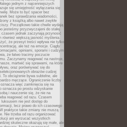
latego jednym z najcenniejszych
zuje się umiejętność wyłączania się
hwilę. Może to być spacer bez
ranek bez sprawdzania wiadomości,
dzony z książką albo nawet zwykłe
ciszy. Początkowo takie chwile wydają
bo jesteśmy przyzwyczajeni do stałej
 Z czasem jednak zaczynają przynosić
m również większą jasność myślenia.
yć, że przesyt treści wpływa nie tylko
centrację, ale też na emocje. Ciągły
formacjami, opiniami, sporami i cudzym
ia, że łatwo tracimy poczucie
tmu. Zaczynamy reagować na nastroje,
 nasze, martwić się sprawami, na które
ływu, oraz porównywać się do
yselekcjonowanych obrazów cudzej
. To obciążenie bywa subtelne, ale
 bardzo męczące. Ograniczenie liczby
 oznacza więc zamknięcia się na
to oznacza po prostu odzyskanie
sobą i nauczenie się, że nie na
zeba reagować od razu. Czasem
 luksusem nie jest dostęp do
formacji, lecz prawo do ich czasowego
 W praktyce takie zmiany nie muszą
e. Nie trzeba od razu organizować
olucji ani wyrzucać wszystkich
rdziej skuteczne okazują się małe, ale
e decyzje. Można wyznaczyć