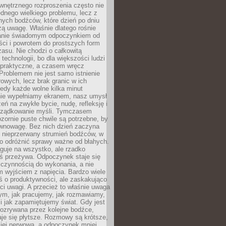
wnętrznego rozproszenia często nie
ednego wielkiego problemu, lecz z
nych bodźców, które dzień po dniu
ą uwagę. Właśnie dlatego rośnie
anie świadomym odpoczynkiem od
ści i powrotem do prostszych form
asu. Nie chodzi o całkowitą
 technologii, bo dla większości ludzi
iepraktyczne, a czasem wręcz
Problemem nie jest samo istnienie
rowych, lecz brak granic w ich
edy każde wolne kilka minut
ie wypełniamy ekranem, nasz umysł
zeń na zwykłe bycie, nudę, refleksję i
rządkowanie myśli. Tymczasem
ozornie puste chwile są potrzebne, by
wnowagę. Bez nich dzień zaczyna
 nieprzerwany strumień bodźców, w
no odróżnić sprawy ważne od błahych.
guje na wszystko, ale rzadko
ś przeżywa. Odpoczynek staje się
 czynnością do wykonania, a nie
 wyjściem z napięcia. Bardzo wiele
ś o produktywności, ale zaskakująco
ci uwagi. A przecież to właśnie uwaga
ym, jak pracujemy, jak rozmawiamy,
i jak zapamiętujemy świat. Gdy jest
rozrywana przez kolejne bodźce,
je się płytsze. Rozmowy są krótsze,
ziej nerwowa, a odpoczynek mniej