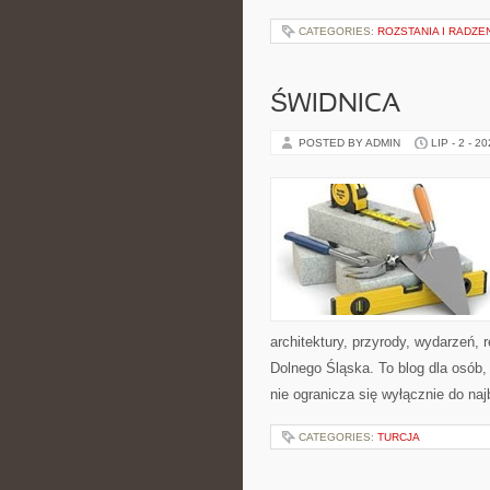
CATEGORIES:
ROZSTANIA I RADZE
ŚWIDNICA
POSTED BY ADMIN
LIP - 2 - 2
architektury, przyrody, wydarzeń,
Dolnego Śląska. To blog dla osób
nie ogranicza się wyłącznie do na
CATEGORIES:
TURCJA