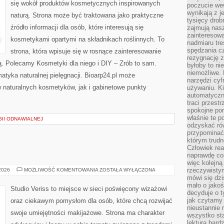
się wokół produktów kosmetycznych inspirowanych
poczucie we
wynikają z j
naturą. Strona może być traktowana jako praktyczne
tysięcy drob
źródło informacji dla osób, które interesują się
zajmują nasz
zainteresow
kosmetykami opartymi na składnikach roślinnych. To
nadmiaru tre
spędzania cz
strona, która wpisuje się w rosnące zainteresowanie
rezygnację z
ą. Polecamy Kosmetyki dla niego i DIY – Zrób to sam.
byłoby to n
niemożliwe. 
tyka naturalnej pielęgnacji. Bioarp24.pl może
narzędzi cyf
 naturalnych kosmetyków, jak i gabinetowe punkty
używaniu. Ki
automatyczn
traci przestr
spokojne po
właśnie te p
II ODNAWIALNEJ
odzyskać ró
przypominać
którym trud
Człowiek rea
naprawdę co
więc kolejną
MAKIJAŻ
rzeczywistym
 2026
MOŻLIWOŚĆ KOMENTOWANIA
ZOSTAŁA WYŁĄCZONA
GWIAZD
mówi się dzi
mało o jakoś
Studio Veriss to miejsce w sieci poświęcony wizażowi
decyduje o t
jak czytamy 
oraz ciekawym pomysłom dla osób, które chcą rozwijać
nieustannie 
swoje umiejętności makijażowe. Strona ma charakter
wszystko sta
lektura bard