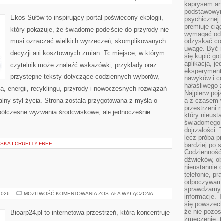
kaprysem ani
DLA
PLANETY
podstawowy
Ekos-Sułów to inspirujący portal poświęcony ekologii,
psychicznej i
premiuje ci
który pokazuje, że świadome podejście do przyrody nie
wymagać odw
musi oznaczać wielkich wyrzeczeń, skomplikowanych
odzyskać co
uwagę. Być m
decyzji ani kosztownych zmian. To miejsce, w którym
się kupić go
aplikacja, j
czytelnik może znaleźć wskazówki, przykłady oraz
eksperyment
przystępne teksty dotyczące codziennych wyborów,
nawyków i c
hałaśliwego 
, energii, recyklingu, przyrody i nowoczesnych rozwiązań
Najpierw poj
alny styl życia. Strona została przygotowana z myślą o
a z czasem w
przestrzeni 
półczesne wyzwania środowiskowe, ale jednocześnie
który nieust
świadomego 
dojrzałości.
lecz próba pr
KA I CRUELTY FREE
bardziej po 
Codzienność
dźwięków, ob
nieustannie 
telefonie, p
odpoczywamy
sprawdzamy 
EKO-
 2026
MOŻLIWOŚĆ KOMENTOWANIA
ZOSTAŁA WYŁĄCZONA
informacje. T
MAKIJAŻ
się powszec
że nie pozos
Bioarp24.pl to internetowa przestrzeń, która koncentruje
zmęczenie, t