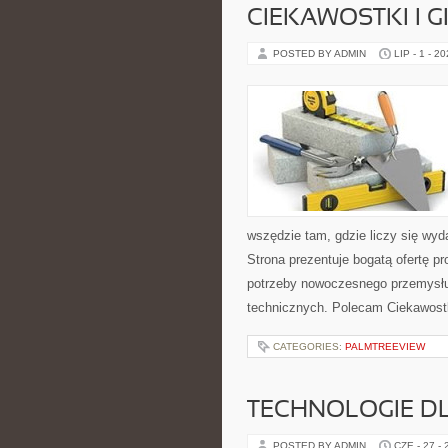
CIEKAWOSTKI I 
POSTED BY ADMIN
LIP - 1 - 2
wszędzie tam, gdzie liczy się wy
Strona prezentuje bogatą ofertę pr
potrzeby nowoczesnego przemysłu
technicznych. Polecam Ciekawostki
CATEGORIES:
PALMTREEVIEW
TECHNOLOGIE D
POSTED BY ADMIN
CZE - 27 -