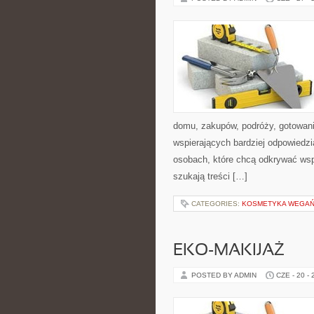
domu, zakupów, podróży, gotowania
wspierających bardziej odpowiedzi
osobach, które chcą odkrywać ws
szukają treści […]
CATEGORIES:
KOSMETYKA WEGAŃS
EKO-MAKIJAŻ
POSTED BY ADMIN
CZE - 20 -