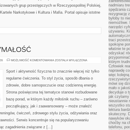
zainteresow
nadmiaru tre
nizowanych grup przestępczych w Rzeczypospolitej Polskiej,
spędzania cz
artele Narkotykowe i Kultura i Mafia. Portal opisuje istotne
rezygnację z
byłoby to n
niemożliwe. 
narzędzi cyf
używaniu. Ki
automatyczn
traci przestr
spokojne po
właśnie te p
ZYMAŁOŚĆ
odzyskać ró
przypominać
KARDIO
026
MOŻLIWOŚĆ KOMENTOWANIA
ZOSTAŁA WYŁĄCZONA
którym trud
I
Człowiek rea
WYTRZYMAŁOŚĆ
naprawdę co
Sport i aktywność fizyczna to znacznie więcej niż tylko
więc kolejną
regularne ćwiczenia. To styl życia, sposób dbania o
rzeczywistym
mówi się dzi
zdrowie, dobre samopoczucie oraz codzienną energię.
mało o jakoś
Strona poświęcona tej tematyce stanowi rozbudowane
decyduje o t
jak czytamy 
bazę porad, w którym każdy miłośnik ruchu – zarówno
nieustannie 
wszystko sta
początkujący, jak i zaawansowany – może znaleźć
lektura bard
reningów, ćwiczeń, zdrowego stylu życia, odżywiania oraz
skuteczny. D
nawyków oka
rawności. Serwis koncentruje się na popularyzowaniu
choćby na c
jąc zagadnienia związane z […]
telefonu, po