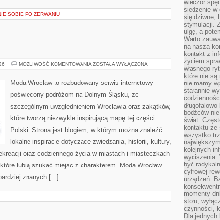
wieczór spę
siedzenie w 
NIE SOBIE PO ZERWANIU
się dziwne, 
stymulacji.
ulgę, a pote
Warto zauważ
na naszą kon
kontakt z in
życiem spraw
ŚWIDNICA
026
MOŻLIWOŚĆ KOMENTOWANIA
ZOSTAŁA WYŁĄCZONA
własnego ry
które nie są
Moda Wrocław to rozbudowany serwis internetowy
nie mamy wp
starannie w
poświęcony podróżom na Dolnym Śląsku, ze
codzienności
długofalowo
szczególnym uwzględnieniem Wrocławia oraz zakątków,
bodźców nie
które tworzą niezwykle inspirującą mapę tej części
świat. Częs
kontaktu ze 
Polski. Strona jest blogiem, w którym można znaleźć
wszystko tr
lokalne inspiracje dotyczące zwiedzania, historii, kultury,
największym
kolejnych in
 rekreacji oraz codziennego życia w miastach i miasteczkach
wyciszenia.
być radykaln
, które lubią szukać miejsc z charakterem. Moda Wrocław
cyfrowej rew
jbardziej znanych […]
urządzeń. Ba
konsekwentn
momenty dnia
stołu, wyłąc
czynności, 
Dla jednych 