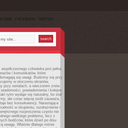
SCRIBE
FACEBOOK
TWITTER
 współczesnego człowieka jest pełna
razów i komunikatów, które
domagają się uwagi. Budzimy się przy
racujemy w otoczeniu ekranów,
 przy serialach, a wieczorem znów
wiadomości, powiadomienia i kolejne
aki rytm wydaje się naturalny, bo stał
hny, ale coraz więcej osób zauważa,
taje bez konsekwencji. Narastające
rudność w skupieniu, rozdrażnienie i
wnętrznego rozproszenia często nie
ednego wielkiego problemu, lecz z
nych bodźców, które dzień po dniu
ą uwagę. Właśnie dlatego rośnie