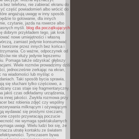
 bez telefonu, nie zabierać ekranu do
zyć część powiadomień albo wrócić do
które angażują uwagę w inny sposób.
będzie to gotowanie, dla innych
ie, czytanie, jazda na rowerze albo
łasnych myśli.
blog dla początkujących
ę dobrym przykładem tego, jak krok
dować nowe umiejętności i własną
twórczą, zamiast jedynie konsumować
i tworzone przez innych bez końca i
zatrzymania. Co ważne, odpoczynek od
dźców nie służy jedynie lepszemu
u. Pomaga także odzyskać głębszy
lacjami. Wiele rozmów prowadzimy dziś
ci, jednocześnie zerkając na ekran,
c na wiadomości lub myśląc o
daniach. Taki sposób bycia sprawia,
ują się słuchani tylko częściowo, a
dzany czas staje się fragmentaryczny.
na jakiś czas odkładamy urządzenia,
era innej jakości. Zwykła rozmowa przy
acer bez robienia zdjęć czy wspólny
 przerywania milknącym i ożywającym
ą wydawać się prostymi rzeczami,
 one często przywracają poczucie
Obecność nie wymaga spektakularnych
wymaga uwagi. Wielu ludzi boi się, że
znacza utratę kontaktu ze światem
 efektywności. Tymczasem bywa