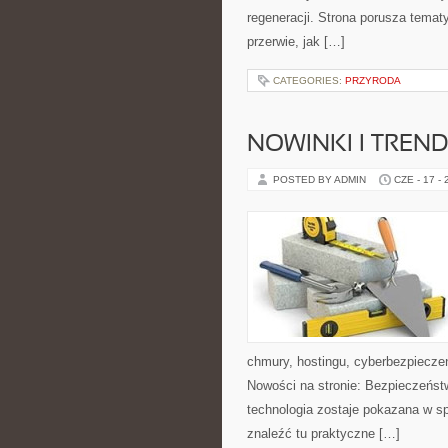
regeneracji. Strona porusza tema
przerwie, jak […]
CATEGORIES:
PRZYRODA
NOWINKI I TREND
POSTED BY ADMIN
CZE - 17 -
chmury, hostingu, cyberbezpiecz
Nowości na stronie: Bezpieczeństw
technologia zostaje pokazana w sp
znaleźć tu praktyczne […]