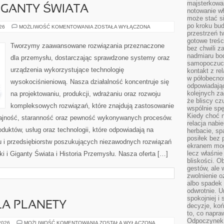
majsterkowan
GIGANTY ŚWIATA
notowanie w
może stać si
po kroku bu
CIEKAWOSTKI
026
MOŻLIWOŚĆ KOMENTOWANIA
ZOSTAŁA WYŁĄCZONA
I
przestrzeń 
GIGANTY
gotowe treśc
ŚWIATA
Tworzymy zaawansowane rozwiązania przeznaczone
bez chwili 
nadmiaru bo
dla przemysłu, dostarczając sprawdzone systemy oraz
samopoczuci
urządzenia wykorzystujące technologię
kontakt z re
w półobecnoś
wysokociśnieniową. Nasza działalność koncentruje się
odpowiadają
kolejnych za
na projektowaniu, produkcji, wdrażaniu oraz rozwoju
że bliscy cz
kompleksowych rozwiązań, które znajdują zastosowanie
wspólnie spę
Kiedy choć 
dajność, staranność oraz pewność wykonywanych procesów.
relacja nabi
oduktów, usług oraz technologii, które odpowiadają na
herbacie, sp
posiłek bez
 i przedsiębiorstw poszukujących niezawodnych rozwiązań
ekranem mog
lecz właśnie
 i Giganty Świata i Historia Przemysłu. Nasza oferta […]
bliskości. 
gestów, ale 
zwolnienie o
albo spadek
odwrotnie. U
spokojniej i
LA PLANETY
decyzje, koń
to, co napra
Odpoczynek o
TECHNOLOGIE
 2026
MOŻLIWOŚĆ KOMENTOWANIA
ZOSTAŁA WYŁĄCZONA