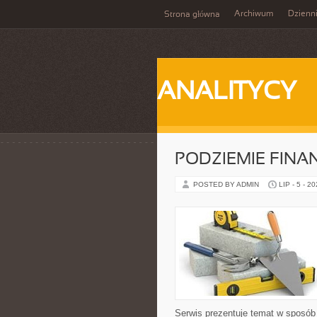
Archiwum
Dzienn
Strona główna
ANALITYCY
PODZIEMIE FIN
POSTED BY ADMIN
LIP - 5 - 2
Serwis prezentuje temat w sposób 