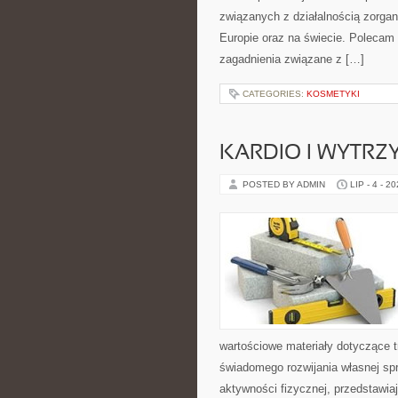
związanych z działalnością zorga
Europie oraz na świecie. Polecam K
zagadnienia związane z […]
CATEGORIES:
KOSMETYKI
KARDIO I WYTR
POSTED BY ADMIN
LIP - 4 - 2
wartościowe materiały dotyczące t
świadomego rozwijania własnej sp
aktywności fizycznej, przedstawia