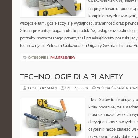
wysokociśnieniową. Nasza d
na projektowaniu, produkcji
kompleksowych rozwiązań, 
wszędzie tam, gdzie liczy się wydajność, staranność oraz pewn
Strona prezentuje bogatą ofertę produktów, usług oraz technologii
potrzeby nowoczesnego przemysłu i przedsiębiorstw poszukując
technicznych. Polecam Ciekawostki i Giganty Świata i Historia P
CATEGORIES:
PALMTREEVIEW
TECHNOLOGIE DLA PLANETY
POSTED BY ADMIN
CZE - 27 - 2026
MOŻLIWOŚĆ KOMENTOWA
Ekos-Sułów to inspirujący p
który pokazuje, że świadom
musi oznaczać wielkich wy
decyzji ani kosztownych zm
czytelnik może znaleźć wsk
przystępne teksty dotyczą