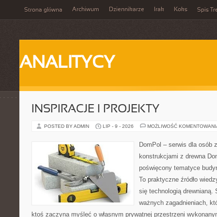
Archiwum
Dziennikarze
Irak
Koks
Strona główna
Spis Tr
ANALITYCY
INSPIRACJE I PROJEKTY
POSTED BY ADMIN
LIP - 9 - 2026
MOŻLIWOŚĆ KOMENTOWAN
DomPol – serwis dla osób 
konstrukcjami z drewna Dom
poświęcony tematyce budyn
To praktyczne źródło wiedzy
się technologią drewnianą. 
ważnych zagadnieniach, któ
ktoś zaczyna myśleć o własnym prywatnej przestrzeni wykonan