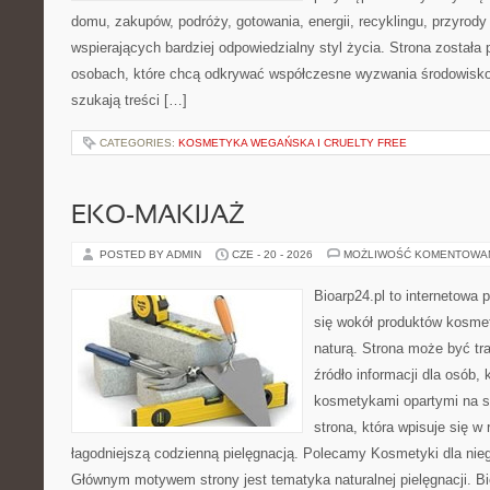
domu, zakupów, podróży, gotowania, energii, recyklingu, przyrod
wspierających bardziej odpowiedzialny styl życia. Strona została
osobach, które chcą odkrywać współczesne wyzwania środowisko
szukają treści […]
CATEGORIES:
KOSMETYKA WEGAŃSKA I CRUELTY FREE
EKO-MAKIJAŻ
POSTED BY ADMIN
CZE - 20 - 2026
MOŻLIWOŚĆ KOMENTOWA
Bioarp24.pl to internetowa 
się wokół produktów kosme
naturą. Strona może być tr
źródło informacji dla osób, k
kosmetykami opartymi na sk
strona, która wpisuje się w
łagodniejszą codzienną pielęgnacją. Polecamy Kosmetyki dla nieg
Głównym motywem strony jest tematyka naturalnej pielęgnacji. B