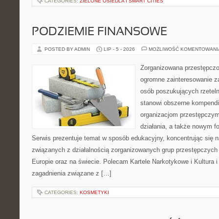
CATEGORIES:
ZIELONE OSIEDLA I SMART CITIES
PODZIEMIE FINANSOWE
POSTED BY ADMIN
LIP - 5 - 2026
MOŻLIWOŚĆ KOMENTOWAN
Zorganizowana przestępczoś
ogromne zainteresowanie za
osób poszukujących rzeteln
stanowi obszerne kompendi
organizacjom przestępczym
działania, a także nowym f
Serwis prezentuje temat w sposób edukacyjny, koncentrując się na
związanych z działalnością zorganizowanych grup przestępczych 
Europie oraz na świecie. Polecam Kartele Narkotykowe i Kultura i 
zagadnienia związane z […]
CATEGORIES:
KOSMETYKI