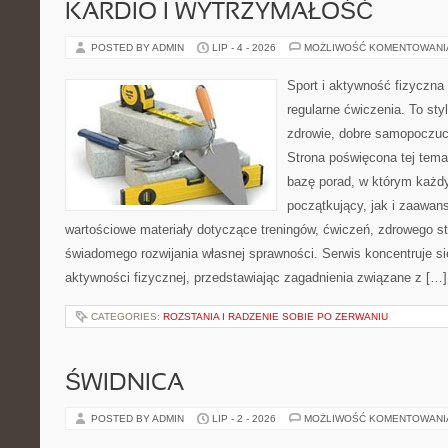
KARDIO I WYTRZYMAŁOŚĆ
POSTED BY ADMIN
LIP - 4 - 2026
MOŻLIWOŚĆ KOMENTOWAN
Sport i aktywność fizyczna 
regularne ćwiczenia. To sty
zdrowie, dobre samopoczuci
Strona poświęcona tej tem
bazę porad, w którym każdy
początkujący, jak i zaawa
wartościowe materiały dotyczące treningów, ćwiczeń, zdrowego st
świadomego rozwijania własnej sprawności. Serwis koncentruje s
aktywności fizycznej, przedstawiając zagadnienia związane z […]
CATEGORIES:
ROZSTANIA I RADZENIE SOBIE PO ZERWANIU
ŚWIDNICA
POSTED BY ADMIN
LIP - 2 - 2026
MOŻLIWOŚĆ KOMENTOWAN