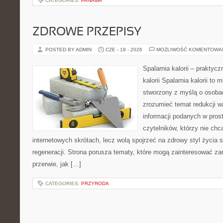
CATEGORIES:
PANAMA
ZDROWE PRZEPISY
POSTED BY ADMIN
CZE - 18 - 2026
MOŻLIWOŚĆ KOMENTOWA
Spalarnia kalorii – praktyc
kalorii Spalarnia kalorii to 
stworzony z myślą o osobac
zrozumieć temat redukcji w
informacji podanych w pros
czytelników, którzy nie chc
internetowych skrótach, lecz wolą spojrzeć na zdrowy styl życia 
regeneracji. Strona porusza tematy, które mogą zainteresować z
przerwie, jak […]
CATEGORIES:
PRZYRODA