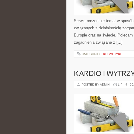
Serwis prezentuje temat w sposób 
związanych z działalnością zorga
Europie oraz na świecie. Polecam K
zagadnienia związane z […]
CATEGORIES:
KOSMETYKI
KARDIO I WYTR
POSTED BY ADMIN
LIP - 4 - 2