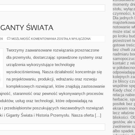
momenty dnia
stołu, wyłąc
czynności, 
Dla jednych 
majsterkowan
notowanie w
GIGANTY ŚWIATA
może stać si
po kroku bu
CIEKAWOSTKI
026
MOŻLIWOŚĆ KOMENTOWANIA
ZOSTAŁA WYŁĄCZONA
przestrzeń 
I
gotowe treśc
GIGANTY
ŚWIATA
bez chwili 
Tworzymy zaawansowane rozwiązania przeznaczone
nadmiaru bo
dla przemysłu, dostarczając sprawdzone systemy oraz
samopoczuci
kontakt z re
urządzenia wykorzystujące technologię
w półobecnoś
wysokociśnieniową. Nasza działalność koncentruje się
odpowiadają
kolejnych za
na projektowaniu, produkcji, wdrażaniu oraz rozwoju
że bliscy cz
wspólnie spę
kompleksowych rozwiązań, które znajdują zastosowanie
Kiedy choć 
dajność, staranność oraz pewność wykonywanych procesów.
relacja nabi
herbacie, sp
oduktów, usług oraz technologii, które odpowiadają na
posiłek bez
 i przedsiębiorstw poszukujących niezawodnych rozwiązań
ekranem mog
lecz właśnie
 i Giganty Świata i Historia Przemysłu. Nasza oferta […]
bliskości. 
gestów, ale 
zwolnienie o
albo spadek