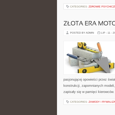
CATEGORIES:
ZDROWIE PSYCHICZ
ZŁOTA ERA MOTO
POSTED BY ADMIN
LIP - 11 - 
pasjonującej opowieści przez świ
konstrukcji, zapomnianych modeli
zapisały się w pamięci kierowców.
CATEGORIES:
ZAWODY I RYWALIZ