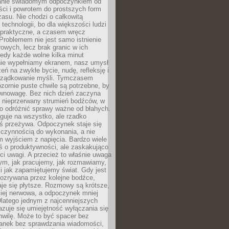
anie świadomym odpoczynkiem od
ści i powrotem do prostszych form
asu. Nie chodzi o całkowitą
 technologii, bo dla większości ludzi
iepraktyczne, a czasem wręcz
Problemem nie jest samo istnienie
rowych, lecz brak granic w ich
edy każde wolne kilka minut
ie wypełniamy ekranem, nasz umysł
zeń na zwykłe bycie, nudę, refleksję i
rządkowanie myśli. Tymczasem
ozornie puste chwile są potrzebne, by
wnowagę. Bez nich dzień zaczyna
 nieprzerwany strumień bodźców, w
no odróżnić sprawy ważne od błahych.
guje na wszystko, ale rzadko
ś przeżywa. Odpoczynek staje się
 czynnością do wykonania, a nie
 wyjściem z napięcia. Bardzo wiele
ś o produktywności, ale zaskakująco
ci uwagi. A przecież to właśnie uwaga
ym, jak pracujemy, jak rozmawiamy,
i jak zapamiętujemy świat. Gdy jest
rozrywana przez kolejne bodźce,
je się płytsze. Rozmowy są krótsze,
ziej nerwowa, a odpoczynek mniej
latego jednym z najcenniejszych
zuje się umiejętność wyłączania się
hwilę. Może to być spacer bez
ranek bez sprawdzania wiadomości,