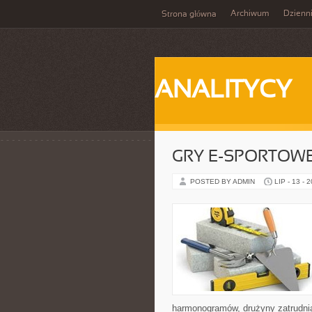
Archiwum
Dzienn
Strona główna
ANALITYCY
GRY E-SPORTOW
POSTED BY ADMIN
LIP - 13 - 
harmonogramów, drużyny zatrudnia