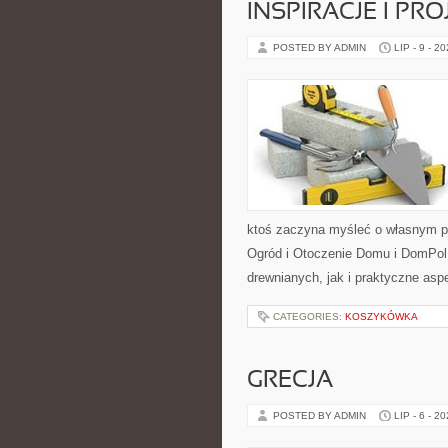
INSPIRACJE I PR
POSTED BY ADMIN
LIP - 9 - 2
ktoś zaczyna myśleć o własnym p
Ogród i Otoczenie Domu i DomPol
drewnianych, jak i praktyczne aspe
CATEGORIES:
KOSZYKÓWKA
GRECJA
POSTED BY ADMIN
LIP - 6 - 2