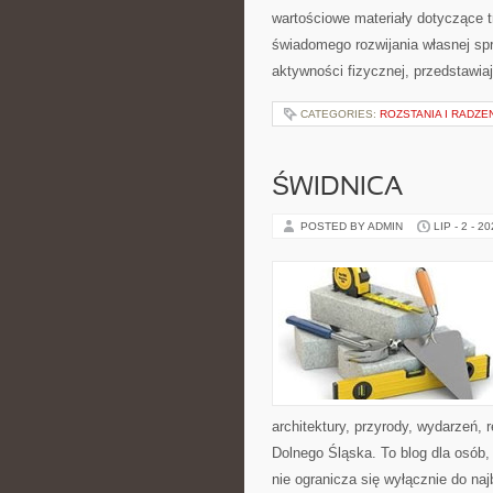
wartościowe materiały dotyczące t
świadomego rozwijania własnej sp
aktywności fizycznej, przedstawia
CATEGORIES:
ROZSTANIA I RADZE
ŚWIDNICA
POSTED BY ADMIN
LIP - 2 - 2
architektury, przyrody, wydarzeń,
Dolnego Śląska. To blog dla osób
nie ogranicza się wyłącznie do na