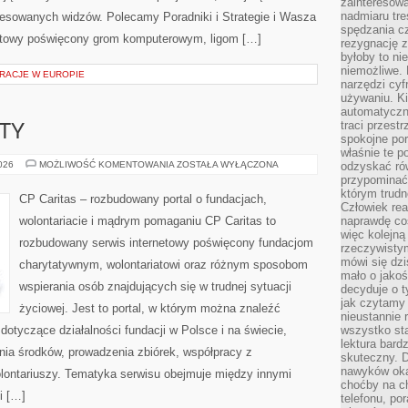
zainteresow
nadmiaru tre
teresowanych widzów. Polecamy Poradniki i Strategie i Wasza
spędzania cz
ernetowy poświęcony grom komputerowym, ligom […]
rezygnację z
byłoby to n
niemożliwe. 
RACJE W EUROPIE
narzędzi cyf
używaniu. Ki
automatyczn
traci przestr
KTY
spokojne po
właśnie te p
GRANTY
2026
MOŻLIWOŚĆ KOMENTOWANIA
ZOSTAŁA WYŁĄCZONA
odzyskać ró
I
przypominać
PROJEKTY
którym trud
CP Caritas – rozbudowany portal o fundacjach,
Człowiek rea
wolontariacie i mądrym pomaganiu CP Caritas to
naprawdę co
więc kolejną
rozbudowany serwis internetowy poświęcony fundacjom
rzeczywistym
mówi się dzi
charytatywnym, wolontariatowi oraz różnym sposobom
mało o jakoś
wspierania osób znajdujących się w trudnej sytuacji
decyduje o t
jak czytamy 
życiowej. Jest to portal, w którym można znaleźć
nieustannie 
dotyczące działalności fundacji w Polsce i na świecie,
wszystko sta
lektura bard
ia środków, prowadzenia zbiórek, współpracy z
skuteczny. D
nawyków oka
ontariuszy. Tematyka serwisu obejmuje między innymi
choćby na c
i […]
telefonu, po