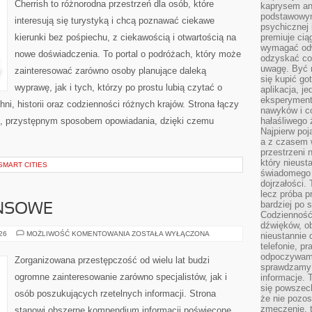
Cherrish to różnorodna przestrzeń dla osób, które
kaprysem ani
podstawowy
interesują się turystyką i chcą poznawać ciekawe
psychicznej i
kierunki bez pośpiechu, z ciekawością i otwartością na
premiuje ci
wymagać odw
nowe doświadczenia. To portal o podróżach, który może
odzyskać co
uwagę. Być m
zainteresować zarówno osoby planujące daleką
się kupić go
wyprawę, jak i tych, którzy po prostu lubią czytać o
aplikacja, j
eksperyment
hni, historii oraz codzienności różnych krajów. Strona łączy
nawyków i c
m, przystępnym sposobem opowiadania, dzięki czemu
hałaśliwego 
Najpierw poj
a z czasem w
przestrzeni 
który nieust
SMART CITIES
świadomego 
dojrzałości.
lecz próba pr
bardziej po 
ANSOWE
Codzienność
dźwięków, ob
PODZIEMIE
026
MOŻLIWOŚĆ KOMENTOWANIA
ZOSTAŁA WYŁĄCZONA
nieustannie 
FINANSOWE
telefonie, p
odpoczywamy
Zorganizowana przestępczość od wielu lat budzi
sprawdzamy 
ogromne zainteresowanie zarówno specjalistów, jak i
informacje. T
się powszec
osób poszukujących rzetelnych informacji. Strona
że nie pozos
zmęczenie, t
stanowi obszerne kompendium informacji poświęcone