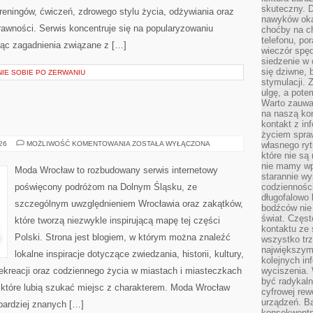
skuteczny. D
reningów, ćwiczeń, zdrowego stylu życia, odżywiania oraz
nawyków oka
rawności. Serwis koncentruje się na popularyzowaniu
choćby na c
telefonu, po
jąc zagadnienia związane z […]
wieczór spę
siedzenie w 
się dziwne, 
NIE SOBIE PO ZERWANIU
stymulacji.
ulgę, a pote
Warto zauważ
na naszą kon
kontakt z in
życiem spraw
ŚWIDNICA
026
MOŻLIWOŚĆ KOMENTOWANIA
ZOSTAŁA WYŁĄCZONA
własnego ry
które nie są
nie mamy wp
Moda Wrocław to rozbudowany serwis internetowy
starannie w
poświęcony podróżom na Dolnym Śląsku, ze
codzienności
długofalowo
szczególnym uwzględnieniem Wrocławia oraz zakątków,
bodźców nie
świat. Częs
które tworzą niezwykle inspirującą mapę tej części
kontaktu ze 
Polski. Strona jest blogiem, w którym można znaleźć
wszystko tr
największym
lokalne inspiracje dotyczące zwiedzania, historii, kultury,
kolejnych in
 rekreacji oraz codziennego życia w miastach i miasteczkach
wyciszenia.
być radykaln
, które lubią szukać miejsc z charakterem. Moda Wrocław
cyfrowej rew
urządzeń. Ba
jbardziej znanych […]
konsekwentn