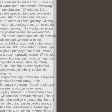
 luksusem dla nielicznych. Staje się
m warunkiem zachowania równowagi
 intelektualnej. W kulturze, która
ągłą dostępność, taka postawa może
agi. Ale to właśnie ona pozwala
ś, co coraz częściej gubimy: własną
oże najtrudniejsze jest to, że nie da
towego spokoju. Nie wystarczy jedna
edno postanowienie ani weekendowy
. To raczej proces uczenia się nowych
odziennego wybierania mniej
życia. Efekty przychodzą stopniowo.
awia się lekki dyskomfort, potem ulga,
iększa przejrzystość myśli i więcej
na rzeczy naprawdę ważne. W świecie,
annie chce nas zajmować, umiejętność
wycofania uwagi staje się formą
 To nie ucieczka od rzeczywistości,
zeżywania jej pełniej, spokojniej i
swojemu.
 współczesnego człowieka jest pełna
razów i komunikatów, które
domagają się uwagi. Budzimy się przy
racujemy w otoczeniu ekranów,
 przy serialach, a wieczorem znów
wiadomości, powiadomienia i kolejne
aki rytm wydaje się naturalny, bo stał
hny, ale coraz więcej osób zauważa,
taje bez konsekwencji. Narastające
rudność w skupieniu, rozdrażnienie i