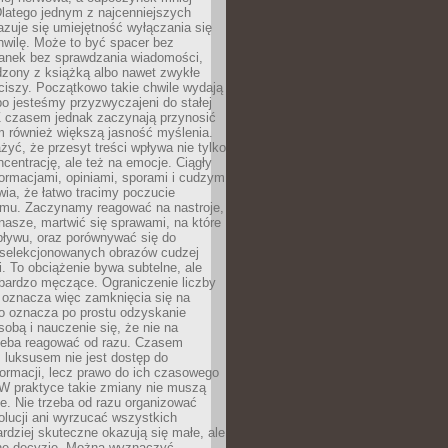
latego jednym z najcenniejszych
zuje się umiejętność wyłączania się
hwilę. Może to być spacer bez
ranek bez sprawdzania wiadomości,
dzony z książką albo nawet zwykłe
ciszy. Początkowo takie chwile wydają
bo jesteśmy przyzwyczajeni do stałej
 Z czasem jednak zaczynają przynosić
m również większą jasność myślenia.
yć, że przesyt treści wpływa nie tylko
centrację, ale też na emocje. Ciągły
formacjami, opiniami, sporami i cudzym
ia, że łatwo tracimy poczucie
tmu. Zaczynamy reagować na nastroje,
 nasze, martwić się sprawami, na które
ływu, oraz porównywać się do
yselekcjonowanych obrazów cudzej
. To obciążenie bywa subtelne, ale
 bardzo męczące. Ograniczenie liczby
 oznacza więc zamknięcia się na
to oznacza po prostu odzyskanie
sobą i nauczenie się, że nie na
zeba reagować od razu. Czasem
 luksusem nie jest dostęp do
formacji, lecz prawo do ich czasowego
 W praktyce takie zmiany nie muszą
e. Nie trzeba od razu organizować
olucji ani wyrzucać wszystkich
rdziej skuteczne okazują się małe, ale
e decyzje. Można wyznaczyć