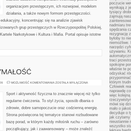
poczucie we
organizacjom przestępczym, ich rozwojowi, modelom
wynikają z j
tysięcy drob
działania, a także nowym formom przestępczości.
zajmują nasz
edukacyjny, koncentrując się na analizie zjawisk
zainteresow
nadmiaru tre
nizowanych grup przestępczych w Rzeczypospolitej Polskiej,
spędzania cz
rezygnację z
artele Narkotykowe i Kultura i Mafia. Portal opisuje istotne
byłoby to n
niemożliwe. 
narzędzi cyf
używaniu. Ki
automatyczn
traci przestr
spokojne po
właśnie te p
ZYMAŁOŚĆ
odzyskać ró
przypominać
którym trud
KARDIO
026
MOŻLIWOŚĆ KOMENTOWANIA
ZOSTAŁA WYŁĄCZONA
I
Człowiek rea
WYTRZYMAŁOŚĆ
naprawdę co
Sport i aktywność fizyczna to znacznie więcej niż tylko
więc kolejną
rzeczywistym
regularne ćwiczenia. To styl życia, sposób dbania o
mówi się dzi
zdrowie, dobre samopoczucie oraz codzienną energię.
mało o jakoś
decyduje o t
Strona poświęcona tej tematyce stanowi rozbudowane
jak czytamy 
nieustannie 
bazę porad, w którym każdy miłośnik ruchu – zarówno
wszystko sta
początkujący, jak i zaawansowany – może znaleźć
lektura bard