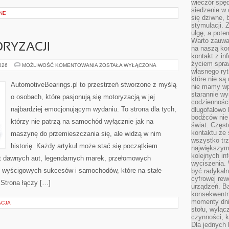
wieczór spę
siedzenie w 
NE
się dziwne, 
stymulacji.
ulgę, a pote
Warto zauważ
RYZACJI
na naszą kon
kontakt z in
życiem spraw
ZŁOTA
2026
MOŻLIWOŚĆ KOMENTOWANIA
ZOSTAŁA WYŁĄCZONA
ERA
własnego ry
MOTORYZACJI
które nie są
AutomotiveBearings.pl to przestrzeń stworzone z myślą
nie mamy wp
starannie w
o osobach, które pasjonują się motoryzacją w jej
codzienności
najbardziej emocjonującym wydaniu. To strona dla tych,
długofalowo
bodźców nie
którzy nie patrzą na samochód wyłącznie jak na
świat. Częs
kontaktu ze 
maszynę do przemieszczania się, ale widzą w nim
wszystko tr
historię. Każdy artykuł może stać się początkiem
największym
kolejnych in
at dawnych aut, legendarnych marek, przełomowych
wyciszenia.
, wyścigowych sukcesów i samochodów, które na stałe
być radykaln
cyfrowej rew
 Strona łączy […]
urządzeń. Ba
konsekwentn
momenty dnia
ACJA
stołu, wyłąc
czynności, 
Dla jednych 