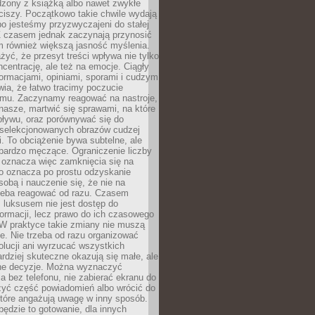
dzony z książką albo nawet zwykłe
ciszy. Początkowo takie chwile wydają
bo jesteśmy przyzwyczajeni do stałej
 Z czasem jednak zaczynają przynosić
m również większą jasność myślenia.
yć, że przesyt treści wpływa nie tylko
centrację, ale też na emocje. Ciągły
formacjami, opiniami, sporami i cudzym
ia, że łatwo tracimy poczucie
tmu. Zaczynamy reagować na nastroje,
 nasze, martwić się sprawami, na które
ływu, oraz porównywać się do
yselekcjonowanych obrazów cudzej
. To obciążenie bywa subtelne, ale
 bardzo męczące. Ograniczenie liczby
 oznacza więc zamknięcia się na
to oznacza po prostu odzyskanie
sobą i nauczenie się, że nie na
zeba reagować od razu. Czasem
 luksusem nie jest dostęp do
formacji, lecz prawo do ich czasowego
 W praktyce takie zmiany nie muszą
e. Nie trzeba od razu organizować
olucji ani wyrzucać wszystkich
rdziej skuteczne okazują się małe, ale
e decyzje. Można wyznaczyć
 bez telefonu, nie zabierać ekranu do
zyć część powiadomień albo wrócić do
które angażują uwagę w inny sposób.
będzie to gotowanie, dla innych