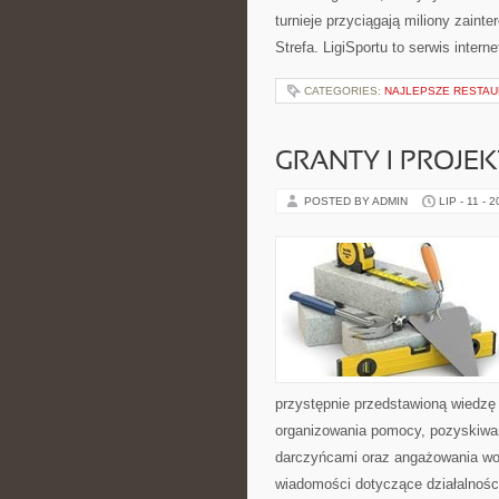
turnieje przyciągają miliony zain
Strefa. LigiSportu to serwis int
CATEGORIES:
NAJLEPSZE RESTAU
GRANTY I PROJE
POSTED BY ADMIN
LIP - 11 - 
przystępnie przedstawioną wiedzę 
organizowania pomocy, pozyskiwan
darczyńcami oraz angażowania wol
wiadomości dotyczące działalnośc