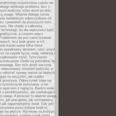
wnętrznego rozproszenia często nie
ednego wielkiego problemu, lecz z
nych bodźców, które dzień po dniu
ą uwagę. Właśnie dlatego rośnie
anie świadomym odpoczynkiem od
ści i powrotem do prostszych form
asu. Nie chodzi o całkowitą
 technologii, bo dla większości ludzi
iepraktyczne, a czasem wręcz
Problemem nie jest samo istnienie
rowych, lecz brak granic w ich
edy każde wolne kilka minut
ie wypełniamy ekranem, nasz umysł
zeń na zwykłe bycie, nudę, refleksję i
rządkowanie myśli. Tymczasem
ozornie puste chwile są potrzebne, by
wnowagę. Bez nich dzień zaczyna
 nieprzerwany strumień bodźców, w
no odróżnić sprawy ważne od błahych.
guje na wszystko, ale rzadko
ś przeżywa. Odpoczynek staje się
 czynnością do wykonania, a nie
 wyjściem z napięcia. Bardzo wiele
ś o produktywności, ale zaskakująco
ci uwagi. A przecież to właśnie uwaga
ym, jak pracujemy, jak rozmawiamy,
i jak zapamiętujemy świat. Gdy jest
rozrywana przez kolejne bodźce,
je się płytsze. Rozmowy są krótsze,
ziej nerwowa, a odpoczynek mniej