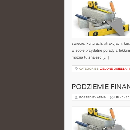
świecie, kulturach, atrakcjach, kuc
w sobie przydatne porady z lekki
można tu znaleźć […]
CATEGORIES:
ZIELONE OSIEDLA I 
PODZIEMIE FIN
POSTED BY ADMIN
LIP - 5 - 2