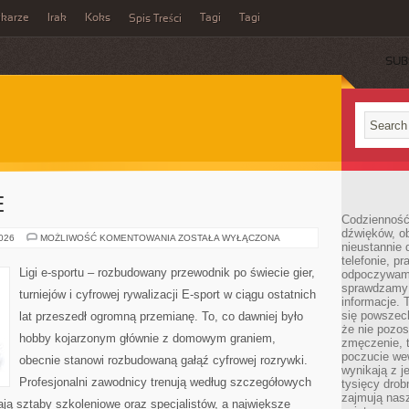
ikarze
Irak
Koks
Tagi
Tagi
Spis Treści
SUB
E
Codzienność
dźwięków, ob
GRY
2026
MOŻLIWOŚĆ KOMENTOWANIA
ZOSTAŁA WYŁĄCZONA
nieustannie 
E-
SPORTOWE
telefonie, p
Ligi e-sportu – rozbudowany przewodnik po świecie gier,
odpoczywamy
sprawdzamy 
turniejów i cyfrowej rywalizacji E-sport w ciągu ostatnich
informacje. T
się powszec
lat przeszedł ogromną przemianę. To, co dawniej było
że nie pozos
hobby kojarzonym głównie z domowym graniem,
zmęczenie, t
poczucie we
obecnie stanowi rozbudowaną gałąź cyfrowej rozrywki.
wynikają z j
Profesjonalni zawodnicy trenują według szczegółowych
tysięcy drob
zajmują nasz
ją sztaby szkoleniowe oraz specjalistów, a największe