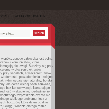
SCRIBE
FACEBOOK
TWITTER
 współczesnego człowieka jest pełna
razów i komunikatów, które
domagają się uwagi. Budzimy się przy
racujemy w otoczeniu ekranów,
 przy serialach, a wieczorem znów
wiadomości, powiadomienia i kolejne
aki rytm wydaje się naturalny, bo stał
hny, ale coraz więcej osób zauważa,
taje bez konsekwencji. Narastające
rudność w skupieniu, rozdrażnienie i
wnętrznego rozproszenia często nie
ednego wielkiego problemu, lecz z
nych bodźców, które dzień po dniu
ą uwagę. Właśnie dlatego rośnie