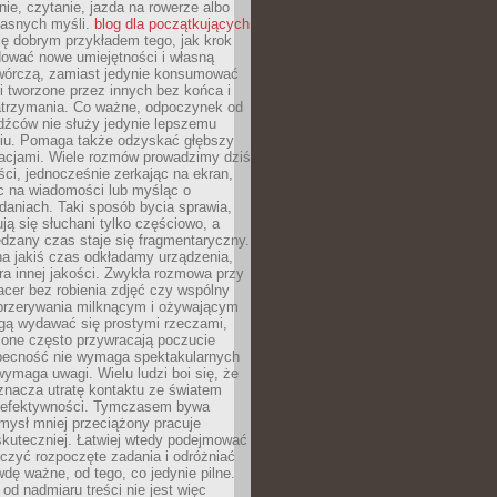
ie, czytanie, jazda na rowerze albo
łasnych myśli.
blog dla początkujących
ę dobrym przykładem tego, jak krok
dować nowe umiejętności i własną
twórczą, zamiast jedynie konsumować
i tworzone przez innych bez końca i
zatrzymania. Co ważne, odpoczynek od
dźców nie służy jedynie lepszemu
u. Pomaga także odzyskać głębszy
lacjami. Wiele rozmów prowadzimy dziś
ci, jednocześnie zerkając na ekran,
c na wiadomości lub myśląc o
daniach. Taki sposób bycia sprawia,
ują się słuchani tylko częściowo, a
dzany czas staje się fragmentaryczny.
na jakiś czas odkładamy urządzenia,
era innej jakości. Zwykła rozmowa przy
acer bez robienia zdjęć czy wspólny
 przerywania milknącym i ożywającym
ą wydawać się prostymi rzeczami,
 one często przywracają poczucie
Obecność nie wymaga spektakularnych
wymaga uwagi. Wielu ludzi boi się, że
znacza utratę kontaktu ze światem
 efektywności. Tymczasem bywa
mysł mniej przeciążony pracuje
 skuteczniej. Łatwiej wtedy podejmować
czyć rozpoczęte zadania i odróżniać
wdę ważne, od tego, co jedynie pilne.
d nadmiaru treści nie jest więc