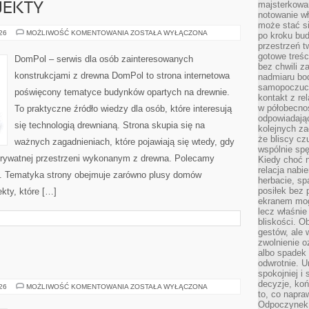
majsterkowan
OJEKTY
notowanie w
może stać si
INSPIRACJE
026
MOŻLIWOŚĆ KOMENTOWANIA
ZOSTAŁA WYŁĄCZONA
po kroku bu
I
przestrzeń 
PROJEKTY
gotowe treśc
DomPol – serwis dla osób zainteresowanych
bez chwili 
konstrukcjami z drewna DomPol to strona internetowa
nadmiaru bo
samopoczuci
poświęcony tematyce budynków opartych na drewnie.
kontakt z re
w półobecnoś
To praktyczne źródło wiedzy dla osób, które interesują
odpowiadają
się technologią drewnianą. Strona skupia się na
kolejnych za
że bliscy cz
ważnych zagadnieniach, które pojawiają się wtedy, gdy
wspólnie spę
rywatnej przestrzeni wykonanym z drewna. Polecamy
Kiedy choć 
relacja nabi
. Tematyka strony obejmuje zarówno plusy domów
herbacie, sp
posiłek bez
kty, które […]
ekranem mog
lecz właśnie
bliskości. 
gestów, ale 
zwolnienie o
albo spadek
odwrotnie. U
spokojniej i
decyzje, koń
GRECJA
026
MOŻLIWOŚĆ KOMENTOWANIA
ZOSTAŁA WYŁĄCZONA
to, co napra
Odpoczynek o