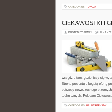
CATEGORIES:
TURCJA
CIEKAWOSTKI I 
POSTED BY ADMIN
LIP - 1 - 2
wszędzie tam, gdzie liczy się wy
Strona prezentuje bogatą ofertę pr
potrzeby nowoczesnego przemysłu
technicznych. Polecam Ciekawostki
CATEGORIES:
PALMTREEVIEW