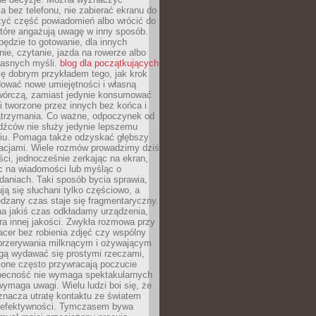
 bez telefonu, nie zabierać ekranu do
zyć część powiadomień albo wrócić do
które angażują uwagę w inny sposób.
będzie to gotowanie, dla innych
ie, czytanie, jazda na rowerze albo
łasnych myśli.
blog dla początkujących
ę dobrym przykładem tego, jak krok
dować nowe umiejętności i własną
twórczą, zamiast jedynie konsumować
i tworzone przez innych bez końca i
zatrzymania. Co ważne, odpoczynek od
dźców nie służy jedynie lepszemu
u. Pomaga także odzyskać głębszy
lacjami. Wiele rozmów prowadzimy dziś
ci, jednocześnie zerkając na ekran,
c na wiadomości lub myśląc o
daniach. Taki sposób bycia sprawia,
ują się słuchani tylko częściowo, a
dzany czas staje się fragmentaryczny.
na jakiś czas odkładamy urządzenia,
era innej jakości. Zwykła rozmowa przy
acer bez robienia zdjęć czy wspólny
 przerywania milknącym i ożywającym
ą wydawać się prostymi rzeczami,
 one często przywracają poczucie
Obecność nie wymaga spektakularnych
wymaga uwagi. Wielu ludzi boi się, że
znacza utratę kontaktu ze światem
 efektywności. Tymczasem bywa