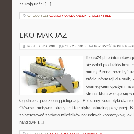
szukają treści […]
CATEGORIES:
KOSMETYKA WEGAŃSKA I CRUELTY FREE
EKO-MAKIJAŻ
POSTED BY ADMIN
CZE - 20 - 2026
MOŻLIWOŚĆ KOMENTOWA
Bioarp24.pl to internetowa 
się wokół produktów kosme
naturą. Strona może być tr
źródło informacji dla osób, k
kosmetykami opartymi na sk
strona, która wpisuje się w
łagodniejszą codzienną pielęgnacją. Polecamy Kosmetyki dla nieg
Głównym motywem strony jest tematyka naturalnej pielęgnacji. B
zainteresować zarówno miłośników naturalnych kosmetyków, jak i
handlowe, […]
CATEGORIES:
PRZYSZŁOŚĆ ENERGII ODNAWIALNEJ