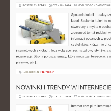
POSTED BY ADMIN
CZE - 18 - 2026
MOŻLIWOŚĆ KOMENTOWA
Spalarnia kalorii – praktyc
kalorii Spalarnia kalorii to 
stworzony z myślą o osobac
zrozumieć temat redukcji w
informacji podanych w pros
czytelników, którzy nie chc
internetowych skrótach, lecz wolą spojrzeć na zdrowy styl życia 
regeneracji. Strona porusza tematy, które mogą zainteresować z
przerwie, jak […]
CATEGORIES:
PRZYRODA
NOWINKI I TRENDY W INTERNECI
POSTED BY ADMIN
CZE - 17 - 2026
MOŻLIWOŚĆ KOMENTOWA
Internat.com.pl to interesu