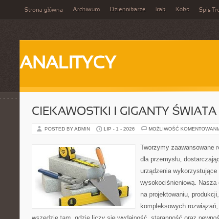
Archiwum
Dziennikarze
Irak
Koks
Strona główna
Spis Tr
ANALITYCY
CIEKAWOSTKI I GIGANTY ŚWIATA
POSTED BY ADMIN
LIP - 1 - 2026
MOŻLIWOŚĆ KOMENTOWAN
Tworzymy zaawansowane ro
dla przemysłu, dostarczaj
urządzenia wykorzystujące 
wysokociśnieniową. Nasza d
na projektowaniu, produkcji
kompleksowych rozwiązań, 
wszędzie tam, gdzie liczy się wydajność, staranność oraz pewn