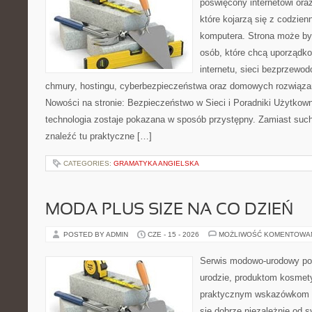
poświęcony internetowi or
które kojarzą się z codzie
komputera. Strona może b
osób, które chcą uporządk
internetu, sieci bezprzewo
chmury, hostingu, cyberbezpieczeństwa oraz domowych rozwiąza
Nowości na stronie: Bezpieczeństwo w Sieci i Poradniki Użytkown
technologia zostaje pokazana w sposób przystępny. Zamiast suche
znaleźć tu praktyczne […]
CATEGORIES:
GRAMATYKA ANGIELSKA
MODA PLUS SIZE NA CO DZIEŃ
POSTED BY ADMIN
CZE - 15 - 2026
MOŻLIWOŚĆ KOMENTOWA
Serwis modowo-urodowy po
urodzie, produktom kosmet
praktycznym wskazówkom d
się dobrze niezależnie od s