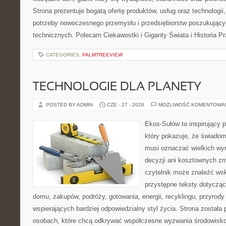
Strona prezentuje bogatą ofertę produktów, usług oraz technologii
potrzeby nowoczesnego przemysłu i przedsiębiorstw poszukując
technicznych. Polecam Ciekawostki i Giganty Świata i Historia P
CATEGORIES:
PALMTREEVIEW
TECHNOLOGIE DLA PLANETY
POSTED BY ADMIN
CZE - 27 - 2026
MOŻLIWOŚĆ KOMENTOWA
Ekos-Sułów to inspirujący p
który pokazuje, że świadom
musi oznaczać wielkich wy
decyzji ani kosztownych zm
czytelnik może znaleźć wsk
przystępne teksty dotyczą
domu, zakupów, podróży, gotowania, energii, recyklingu, przyrod
wspierających bardziej odpowiedzialny styl życia. Strona została
osobach, które chcą odkrywać współczesne wyzwania środowisko