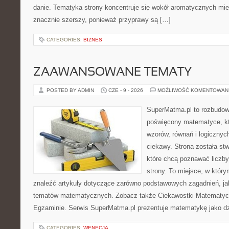
danie. Tematyka strony koncentruje się wokół aromatycznych miesz
znacznie szerszy, ponieważ przyprawy są […]
CATEGORIES:
BIZNES
ZAAWANSOWANE TEMATY
POSTED BY ADMIN
CZE - 9 - 2026
MOŻLIWOŚĆ KOMENTOWAN
SuperMatma.pl to rozbudow
poświęcony matematyce, któ
wzorów, równań i logicznyc
ciekawy. Strona została st
które chcą poznawać liczby 
strony. To miejsce, w któr
znaleźć artykuły dotyczące zarówno podstawowych zagadnień, ja
tematów matematycznych. Zobacz także Ciekawostki Matematyc
Egzaminie. Serwis SuperMatma.pl prezentuje matematykę jako dzi
CATEGORIES:
WENECJA