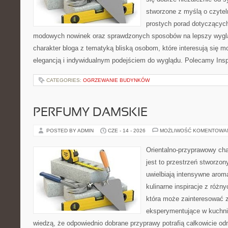
stworzone z myślą o czytel
prostych porad dotyczących s
modowych nowinek oraz sprawdzonych sposobów na lepszy wygląd
charakter bloga z tematyką bliską osobom, które interesują się m
elegancją i indywidualnym podejściem do wyglądu. Polecamy Inspi
CATEGORIES:
OGRZEWANIE BUDYNKÓW
PERFUMY DAMSKIE
POSTED BY ADMIN
CZE - 14 - 2026
MOŻLIWOŚĆ KOMENTOWA
Orientalno-przyprawowy char
jest to przestrzeń stworzon
uwielbiają intensywne aroma
kulinarne inspiracje z różny
która może zainteresować 
eksperymentujące w kuchni,
wiedzą, że odpowiednio dobrane przyprawy potrafią całkowicie od