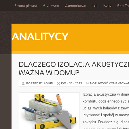
Archiwum
Dziennikarze
Irak
Koks
Strona główna
Spis Tr
ANALITYCY
DLACZEGO IZOLACJA AKUSTYCZ
WAŻNA W DOMU?
POSTED BY ADMIN
KWI - 30 - 2025
MOŻLIWOŚĆ KOMENTOWA
Izolacja akustyczna w dom
komfortu codziennego życi
uciążliwych hałasów z zewn
intymność i spokój w nasz
zakątku. Dowiedz się, dlac
izolację akustyczną już ter