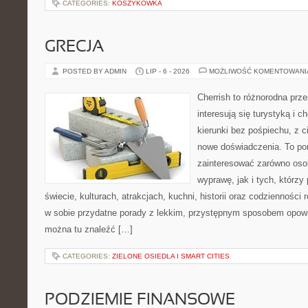
CATEGORIES:
KOSZYKÓWKA
GRECJA
POSTED BY ADMIN
LIP - 6 - 2026
MOŻLIWOŚĆ KOMENTOWAN
Cherrish to różnorodna prze
interesują się turystyką i
kierunki bez pośpiechu, z c
nowe doświadczenia. To por
zainteresować zarówno oso
wyprawę, jak i tych, którzy 
świecie, kulturach, atrakcjach, kuchni, historii oraz codzienności
w sobie przydatne porady z lekkim, przystępnym sposobem opowi
można tu znaleźć […]
CATEGORIES:
ZIELONE OSIEDLA I SMART CITIES
PODZIEMIE FINANSOWE