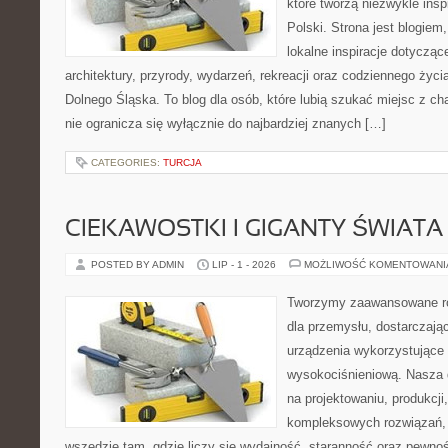
które tworzą niezwykle insp
Polski. Strona jest blogie
lokalne inspiracje dotyczące
architektury, przyrody, wydarzeń, rekreacji oraz codziennego życ
Dolnego Śląska. To blog dla osób, które lubią szukać miejsc z 
nie ogranicza się wyłącznie do najbardziej znanych […]
CATEGORIES:
TURCJA
CIEKAWOSTKI I GIGANTY ŚWIATA
POSTED BY ADMIN
LIP - 1 - 2026
MOŻLIWOŚĆ KOMENTOWAN
Tworzymy zaawansowane ro
dla przemysłu, dostarczaj
urządzenia wykorzystujące 
wysokociśnieniową. Nasza d
na projektowaniu, produkcji
kompleksowych rozwiązań, 
wszędzie tam, gdzie liczy się wydajność, staranność oraz pewn