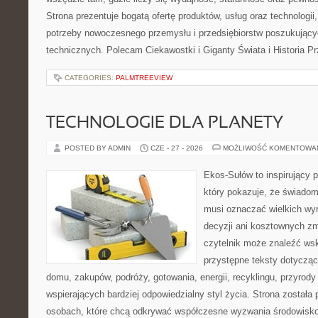
Strona prezentuje bogatą ofertę produktów, usług oraz technologii
potrzeby nowoczesnego przemysłu i przedsiębiorstw poszukując
technicznych. Polecam Ciekawostki i Giganty Świata i Historia P
CATEGORIES:
PALMTREEVIEW
TECHNOLOGIE DLA PLANETY
POSTED BY ADMIN
CZE - 27 - 2026
MOŻLIWOŚĆ KOMENTOWA
Ekos-Sułów to inspirujący p
który pokazuje, że świadom
musi oznaczać wielkich wy
decyzji ani kosztownych zm
czytelnik może znaleźć wsk
przystępne teksty dotyczą
domu, zakupów, podróży, gotowania, energii, recyklingu, przyrod
wspierających bardziej odpowiedzialny styl życia. Strona została
osobach, które chcą odkrywać współczesne wyzwania środowisko