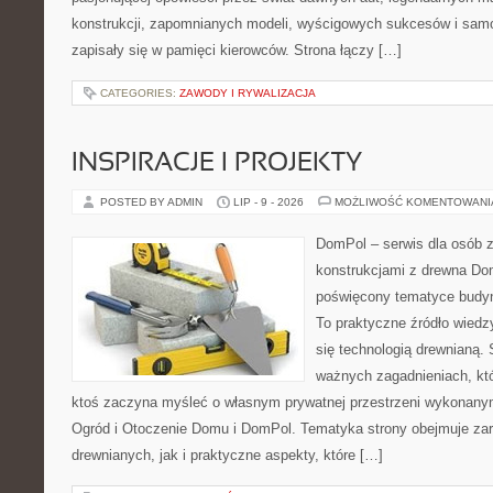
konstrukcji, zapomnianych modeli, wyścigowych sukcesów i samo
zapisały się w pamięci kierowców. Strona łączy […]
CATEGORIES:
ZAWODY I RYWALIZACJA
INSPIRACJE I PROJEKTY
POSTED BY ADMIN
LIP - 9 - 2026
MOŻLIWOŚĆ KOMENTOWAN
DomPol – serwis dla osób 
konstrukcjami z drewna Dom
poświęcony tematyce budyn
To praktyczne źródło wiedzy
się technologią drewnianą. 
ważnych zagadnieniach, któ
ktoś zaczyna myśleć o własnym prywatnej przestrzeni wykonan
Ogród i Otoczenie Domu i DomPol. Tematyka strony obejmuje z
drewnianych, jak i praktyczne aspekty, które […]