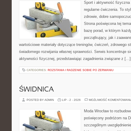
Sport i aktywność fizyczna 
regularne ćwiczenia. To sty
zdrowie, dobre samopoczuci
Strona poświęcona tej tem
bazę porad, w którym każdy
początkujący, jak i zaawa
wartościowe materiały dotyczące treningów, ćwiczeń, zdrowego st
świadomego rozwijania własnej sprawności. Serwis koncentruje s
aktywności fizycznej, przedstawiając zagadnienia związane z […]
CATEGORIES:
ROZSTANIA I RADZENIE SOBIE PO ZERWANIU
ŚWIDNICA
POSTED BY ADMIN
LIP - 2 - 2026
MOŻLIWOŚĆ KOMENTOWAN
Moda Wrocław to rozbudowa
poświęcony podróżom na D
szczególnym uwzględnienie