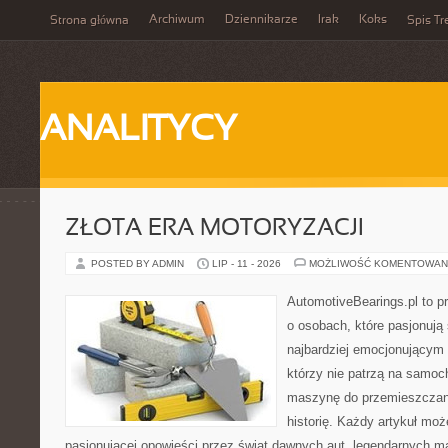
Archiwum
Dziennikarze
Irak
Koks
Strona główna
Spis Tr
ANALITYCY
ZŁOTA ERA MOTORYZACJI
POSTED BY ADMIN
LIP - 11 - 2026
MOŻLIWOŚĆ KOMENTOWAN
AutomotiveBearings.pl to p
o osobach, które pasjonują 
najbardziej emocjonującym 
którzy nie patrzą na samoc
maszynę do przemieszczani
historię. Każdy artykuł mo
pasjonującej opowieści przez świat dawnych aut, legendarnych 