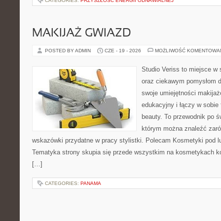
CATEGORIES:
PRZYSZŁOŚĆ ENERGII ODNAWIALNEJ
MAKIJAŻ GWIAZD
POSTED BY ADMIN
CZE - 19 - 2026
MOŻLIWOŚĆ KOMENTOWA
Studio Veriss to miejsce w
oraz ciekawym pomysłom dl
swoje umiejętności makijaż
edukacyjny i łączy w sobie
beauty. To przewodnik po 
którym można znaleźć zarów
wskazówki przydatne w pracy stylistki. Polecam Kosmetyki pod lup
Tematyka strony skupia się przede wszystkim na kosmetykach ko
[…]
CATEGORIES:
PANAMA