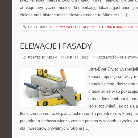
Dreźnie, Norymberdze, Bochum i wielu innych miejscach, a tema
atrakcje turystyczne, noclegi, komunikację, lokalną gastronomię, i
zielone oraz historie miast. Nowe kategorie to Münster i […]
CATEGORIES:
PERFUMY WEDŁUG KULTURY I REGIONU (FRANCUSKIE, A
ELEWACJE I FASADY
POSTED BY ADMIN
MAR - 12 - 2026
MOŻLIWOŚĆ KOMENTOWA
Ultra-Ever Dry to wyspecjal
koncentruje się na trwałym 
zamoknięciem, tłuszczem o
charakter serwisu pokazuje,
strona, lecz centrum inform
lepiej rozumieć, jak działaj
tłuszczoodporne rozwiązania ochronne. To przestrzeń, w której te
praktyką, a fachowa wiedza zostaje podana w sposób czytelny zaró
dla inwestorów prywatnych. Strona […]