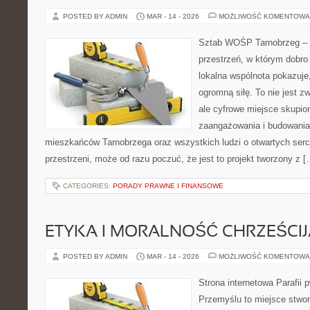
POSTED BY ADMIN
MAR - 14 - 2026
MOŻLIWOŚĆ KOMENTOWA
Sztab WOŚP Tarnobrzeg – G
przestrzeń, w którym dobro 
lokalna wspólnota pokazuje
ogromną siłę. To nie jest z
ale cyfrowe miejsce skupio
zaangażowania i budowania 
mieszkańców Tarnobrzega oraz wszystkich ludzi o otwartych sercac
przestrzeni, może od razu poczuć, że jest to projekt tworzony z [
CATEGORIES:
PORADY PRAWNE I FINANSOWE
ETYKA I MORALNOŚĆ CHRZEŚCI
POSTED BY ADMIN
MAR - 14 - 2026
MOŻLIWOŚĆ KOMENTOWA
Strona internetowa Parafii 
Przemyślu to miejsce stwor