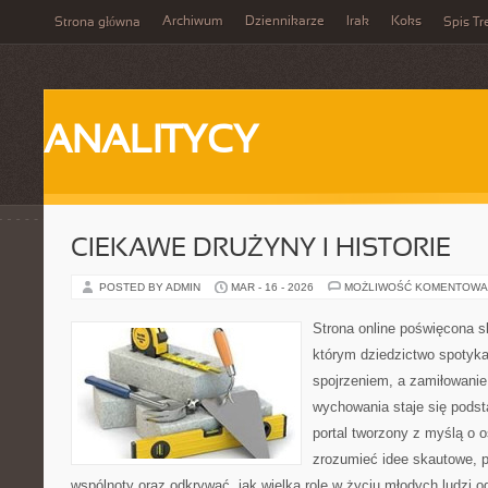
Archiwum
Dziennikarze
Irak
Koks
Strona główna
Spis Tr
ANALITYCY
CIEKAWE DRUŻYNY I HISTORIE
POSTED BY ADMIN
MAR - 16 - 2026
MOŻLIWOŚĆ KOMENTOWA
Strona online poświęcona s
którym dziedzictwo spotyka
spojrzeniem, a zamiłowanie
wychowania staje się podst
portal tworzony z myślą o o
zrozumieć idee skautowe, p
wspólnoty oraz odkrywać, jak wielką rolę w życiu młodych ludzi o