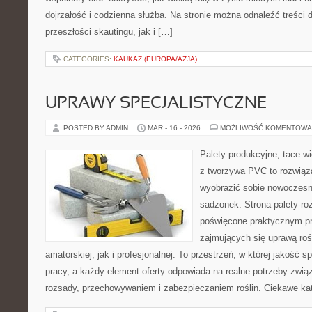
dojrzałość i codzienna służba. Na stronie można odnaleźć treści
przeszłości skautingu, jak i […]
CATEGORIES:
KAUKAZ (EUROPA/AZJA)
UPRAWY SPECJALISTYCZNE
POSTED BY ADMIN
MAR - 16 - 2026
MOŻLIWOŚĆ KOMENTOWA
Palety produkcyjne, tace wi
z tworzywa PVC to rozwiąza
wyobrazić sobie nowoczesn
sadzonek. Strona palety-ro
poświęcone praktycznym p
zajmujących się uprawą rośl
amatorskiej, jak i profesjonalnej. To przestrzeń, w której jakość 
pracy, a każdy element oferty odpowiada na realne potrzeby zwi
rozsady, przechowywaniem i zabezpieczaniem roślin. Ciekawe ka