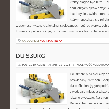
którzy pragną być bliżej Pan
codziennych spraw swojej ws
jest jedynie zwykła strona, a
którym spotykają się reflek
wiadomości ważne dla lokalnej społeczności. Już od pierwszych 
to miejsce pełne spokoju, gdzie treść ma prowadzić do lepszego 
CATEGORIES:
KUCHNIA CHIŃSKA
DUISBURG
POSTED BY ADMIN
MAR - 12 - 2026
MOŻLIWOŚĆ KOMENTOWA
Edusimare.pl to aktualny s
poświęcony Niemcom, któr
dla osób planujących podróż
zwiedzanie miast, a także 
lokalne zwyczaje. Na stronie
Berlinie, hanzeatyckim mieś