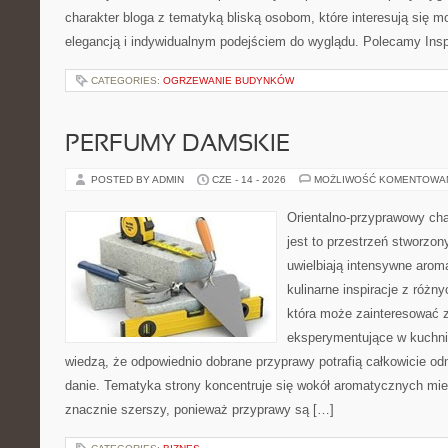
charakter bloga z tematyką bliską osobom, które interesują się m
elegancją i indywidualnym podejściem do wyglądu. Polecamy Inspi
CATEGORIES:
OGRZEWANIE BUDYNKÓW
PERFUMY DAMSKIE
POSTED BY ADMIN
CZE - 14 - 2026
MOŻLIWOŚĆ KOMENTOWA
Orientalno-przyprawowy char
jest to przestrzeń stworzon
uwielbiają intensywne aroma
kulinarne inspiracje z różny
która może zainteresować 
eksperymentujące w kuchni,
wiedzą, że odpowiednio dobrane przyprawy potrafią całkowicie od
danie. Tematyka strony koncentruje się wokół aromatycznych miesz
znacznie szerszy, ponieważ przyprawy są […]