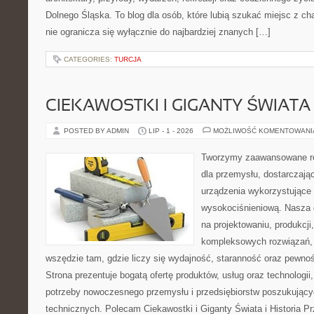
Dolnego Śląska. To blog dla osób, które lubią szukać miejsc z 
nie ogranicza się wyłącznie do najbardziej znanych […]
CATEGORIES:
TURCJA
CIEKAWOSTKI I GIGANTY ŚWIATA
POSTED BY ADMIN
LIP - 1 - 2026
MOŻLIWOŚĆ KOMENTOWAN
Tworzymy zaawansowane ro
dla przemysłu, dostarczaj
urządzenia wykorzystujące 
wysokociśnieniową. Nasza d
na projektowaniu, produkcji
kompleksowych rozwiązań, 
wszędzie tam, gdzie liczy się wydajność, staranność oraz pewn
Strona prezentuje bogatą ofertę produktów, usług oraz technologii
potrzeby nowoczesnego przemysłu i przedsiębiorstw poszukując
technicznych. Polecam Ciekawostki i Giganty Świata i Historia P