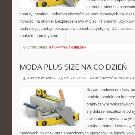
internetu, sieci bezprzewo
chmury, hostingu, cyberbezpieczeństwa oraz domowych rozwiąza
Nowości na stronie: Bezpieczeństwo w Sieci i Poradniki Użytkown
technologia zostaje pokazana w sposób przystępny. Zamiast suche
znaleźć tu praktyczne […]
CATEGORIES:
GRAMATYKA ANGIELSKA
MODA PLUS SIZE NA CO DZIEŃ
POSTED BY ADMIN
CZE - 15 - 2026
MOŻLIWOŚĆ KOMENTOWA
Serwis modowo-urodowy po
urodzie, produktom kosmet
praktycznym wskazówkom d
się dobrze niezależnie od s
stworzone z myślą o czytel
prostych porad dotyczących s
modowych nowinek oraz sprawdzonych sposobów na lepszy wygląd