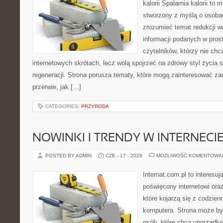
kalorii Spalarnia kalorii to 
stworzony z myślą o osobac
zrozumieć temat redukcji w
informacji podanych w pros
czytelników, którzy nie chc
internetowych skrótach, lecz wolą spojrzeć na zdrowy styl życia 
regeneracji. Strona porusza tematy, które mogą zainteresować z
przerwie, jak […]
CATEGORIES:
PRZYRODA
NOWINKI I TRENDY W INTERNECI
POSTED BY ADMIN
CZE - 17 - 2026
MOŻLIWOŚĆ KOMENTOWA
Internat.com.pl to interesu
poświęcony internetowi or
które kojarzą się z codzie
komputera. Strona może b
osób, które chcą uporządk