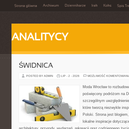
Archiwum
Dziennikarze
Irak
Koks
Strona główna
Spis Tr
ANALITYCY
ŚWIDNICA
POSTED BY ADMIN
LIP - 2 - 2026
MOŻLIWOŚĆ KOMENTOWAN
Moda Wrocław to rozbudowa
poświęcony podróżom na D
szczególnym uwzględnienie
które tworzą niezwykle insp
Polski. Strona jest blogie
lokalne inspiracje dotyczące
architektury, przyrody, wydarzeń, rekreacji oraz codziennego życ