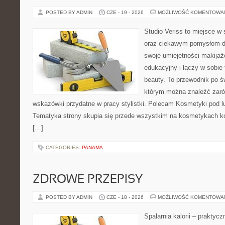
POSTED BY ADMIN
CZE - 19 - 2026
MOŻLIWOŚĆ KOMENTOWA
Studio Veriss to miejsce w
oraz ciekawym pomysłom dl
swoje umiejętności makijaż
edukacyjny i łączy w sobie
beauty. To przewodnik po 
którym można znaleźć zarów
wskazówki przydatne w pracy stylistki. Polecam Kosmetyki pod lup
Tematyka strony skupia się przede wszystkim na kosmetykach ko
[…]
CATEGORIES:
PANAMA
ZDROWE PRZEPISY
POSTED BY ADMIN
CZE - 18 - 2026
MOŻLIWOŚĆ KOMENTOWA
Spalarnia kalorii – praktyc