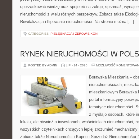
uporządkować wiedzę oraz spojrzeć na zakup, sprzedaż, wynajem
nieruchomości z wielu różnych perspektyw. Zobacz także Ekologi
Rewitalizacja i flipowanie nieruchomości. Na stronie można […]
CATEGORIES:
PIELĘGNACJA I ZDROWIE KONI
RYNEK NIERUCHOMOŚCI W POL
POSTED BY ADMIN
LIP - 14 - 2026
MOŻLIWOŚĆ KOMENTOWAN
Borawska Mieszkania – ob
nieruchomościach, mieszka
mieszkaniowym Borawska Mi
portal informacyjny poświę
tematyce nieruchomości. S
z myślą o osobach, które i
lokalu, ale również o inwestorach, właścicielach nieruchomości, 
wszystkich czytelnikach chcących lepiej zrozumieć mechanizmy 
Zobacz także Nieruchomości i Kupno i Sprzedaż Nieruchomości.