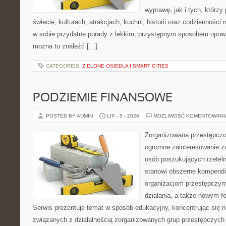
wyprawę, jak i tych, którzy 
świecie, kulturach, atrakcjach, kuchni, historii oraz codzienności
w sobie przydatne porady z lekkim, przystępnym sposobem opowi
można tu znaleźć […]
CATEGORIES:
ZIELONE OSIEDLA I SMART CITIES
PODZIEMIE FINANSOWE
POSTED BY ADMIN
LIP - 5 - 2026
MOŻLIWOŚĆ KOMENTOWAN
Zorganizowana przestępczoś
ogromne zainteresowanie za
osób poszukujących rzeteln
stanowi obszerne kompendi
organizacjom przestępczym
działania, a także nowym f
Serwis prezentuje temat w sposób edukacyjny, koncentrując się na
związanych z działalnością zorganizowanych grup przestępczych 