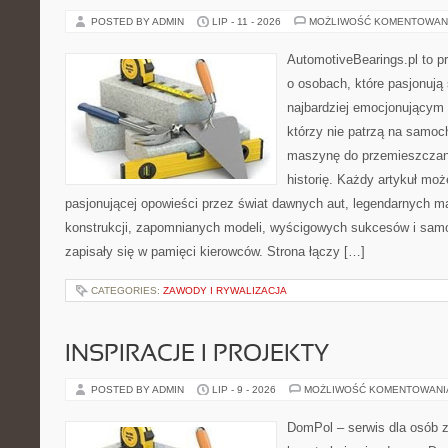
POSTED BY ADMIN
LIP - 11 - 2026
MOŻLIWOŚĆ KOMENTOWAN
AutomotiveBearings.pl to p
o osobach, które pasjonują 
najbardziej emocjonującym 
którzy nie patrzą na samoc
maszynę do przemieszczani
historię. Każdy artykuł mo
pasjonującej opowieści przez świat dawnych aut, legendarnych 
konstrukcji, zapomnianych modeli, wyścigowych sukcesów i samo
zapisały się w pamięci kierowców. Strona łączy […]
CATEGORIES:
ZAWODY I RYWALIZACJA
INSPIRACJE I PROJEKTY
POSTED BY ADMIN
LIP - 9 - 2026
MOŻLIWOŚĆ KOMENTOWAN
DomPol – serwis dla osób 