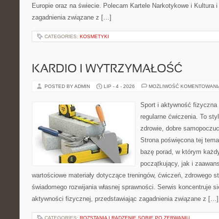
Europie oraz na świecie. Polecam Kartele Narkotykowe i Kultura i 
zagadnienia związane z […]
CATEGORIES:
KOSMETYKI
KARDIO I WYTRZYMAŁOŚĆ
POSTED BY ADMIN
LIP - 4 - 2026
MOŻLIWOŚĆ KOMENTOWAN
Sport i aktywność fizyczna 
regularne ćwiczenia. To sty
zdrowie, dobre samopoczuci
Strona poświęcona tej tem
bazę porad, w którym każdy
początkujący, jak i zaawa
wartościowe materiały dotyczące treningów, ćwiczeń, zdrowego st
świadomego rozwijania własnej sprawności. Serwis koncentruje s
aktywności fizycznej, przedstawiając zagadnienia związane z […]
CATEGORIES:
ROZSTANIA I RADZENIE SOBIE PO ZERWANIU