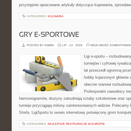
przystępnie opracowane artykuły dotyczące kupowania, sprzeda
CATEGORIES:
KULINARIA
GRY E-SPORTOWE
POSTED BY ADMIN
LIP - 13 - 2026
MOŻLIWOŚĆ KOMENTOWAN
Ligi e-sportu – rozbudowany
turniejów i cyfrowej rywaliz
lat przeszedł ogromną prze
hobby kojarzonym głównie
obecnie stanowi rozbudowan
Profesjonalni zawodnicy tr
harmonogramów, drużyny zatrudniają sztaby szkoleniowe oraz spe
turnieje przyciągają miliony zainteresowanych widzów. Polecamy P
Strefa. LigiSportu to serwis internetowy poświęcony grom kompu
CATEGORIES:
NAJLEPSZE RESTAURACJE W EUROPIE