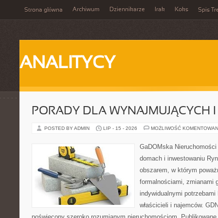
Archiwum
Dziennikarze
Irak
Koks
Strona główna
Spis Tr
ANALITYCY
PORADY DLA WYNAJMUJĄCYCH 
POSTED BY ADMIN
LIP - 15 - 2026
MOŻLIWOŚĆ KOMENTOWAN
GaDOMska Nieruchomości –
domach i inwestowaniu Ryn
obszarem, w którym poważn
formalnościami, zmianami 
indywidualnymi potrzebami 
właścicieli i najemców. GD
poświęcony szeroko rozumianym nieruchomościom. Publikowane 