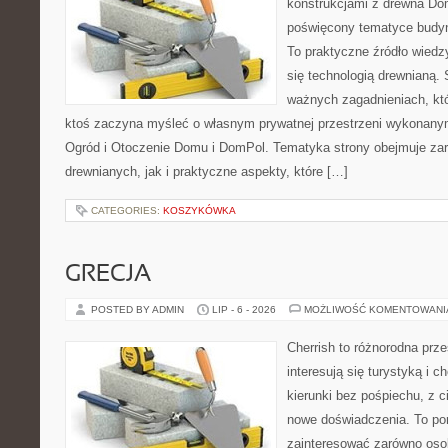
konstrukcjami z drewna Dom
poświęcony tematyce budyn
To praktyczne źródło wiedzy
się technologią drewnianą. 
ważnych zagadnieniach, któ
ktoś zaczyna myśleć o własnym prywatnej przestrzeni wykonan
Ogród i Otoczenie Domu i DomPol. Tematyka strony obejmuje z
drewnianych, jak i praktyczne aspekty, które […]
CATEGORIES:
KOSZYKÓWKA
GRECJA
POSTED BY ADMIN
LIP - 6 - 2026
MOŻLIWOŚĆ KOMENTOWAN
Cherrish to różnorodna prze
interesują się turystyką i
kierunki bez pośpiechu, z c
nowe doświadczenia. To por
zainteresować zarówno oso