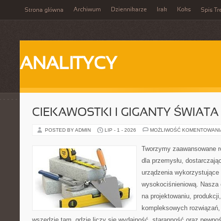
Archiwum
Dziennikarze
Irak
Koks
Strona główna
Spis Tr
ANALITYCY
CIEKAWOSTKI I GIGANTY ŚWIATA
POSTED BY ADMIN
LIP - 1 - 2026
MOŻLIWOŚĆ KOMENTOWAN
Tworzymy zaawansowane ro
dla przemysłu, dostarczaj
urządzenia wykorzystujące 
wysokociśnieniową. Nasza d
na projektowaniu, produkcji
kompleksowych rozwiązań, 
wszędzie tam, gdzie liczy się wydajność, staranność oraz pewn