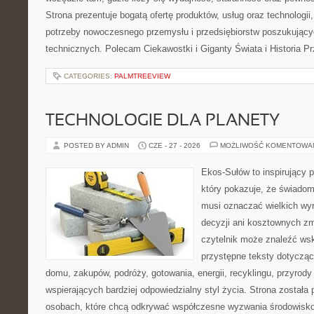
Strona prezentuje bogatą ofertę produktów, usług oraz technologii
potrzeby nowoczesnego przemysłu i przedsiębiorstw poszukując
technicznych. Polecam Ciekawostki i Giganty Świata i Historia P
CATEGORIES:
PALMTREEVIEW
TECHNOLOGIE DLA PLANETY
POSTED BY ADMIN
CZE - 27 - 2026
MOŻLIWOŚĆ KOMENTOWA
Ekos-Sułów to inspirujący p
który pokazuje, że świadom
musi oznaczać wielkich wy
decyzji ani kosztownych zm
czytelnik może znaleźć wsk
przystępne teksty dotyczą
domu, zakupów, podróży, gotowania, energii, recyklingu, przyrod
wspierających bardziej odpowiedzialny styl życia. Strona została
osobach, które chcą odkrywać współczesne wyzwania środowisko