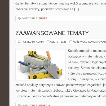
danie. Tematyka strony koncentruje się wokół aromatycznych miesz
znacznie szerszy, ponieważ przyprawy są […]
CATEGORIES:
BIZNES
ZAAWANSOWANE TEMATY
POSTED BY ADMIN
CZE - 9 - 2026
MOŻLIWOŚĆ KOMENTOWAN
SuperMatma.pl to rozbudow
poświęcony matematyce, któ
wzorów, równań i logicznyc
ciekawy. Strona została st
które chcą poznawać liczby 
strony. To miejsce, w któr
znaleźć artykuły dotyczące zarówno podstawowych zagadnień, ja
tematów matematycznych. Zobacz także Ciekawostki Matematyc
Egzaminie. Serwis SuperMatma.pl prezentuje matematykę jako dzi
CATEGORIES:
WENECJA