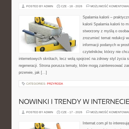
POSTED BY ADMIN
CZE - 18 - 2026
MOŻLIWOŚĆ KOMENTOWA
Spalarnia kalorii – praktyc
kalorii Spalarnia kalorii to 
stworzony z myślą o osobac
zrozumieć temat redukcji w
informacji podanych w pros
czytelników, którzy nie chc
internetowych skrótach, lecz wolą spojrzeć na zdrowy styl życia 
regeneracji. Strona porusza tematy, które mogą zainteresować z
przerwie, jak […]
CATEGORIES:
PRZYRODA
NOWINKI I TRENDY W INTERNECI
POSTED BY ADMIN
CZE - 17 - 2026
MOŻLIWOŚĆ KOMENTOWA
Internat.com.pl to interesu