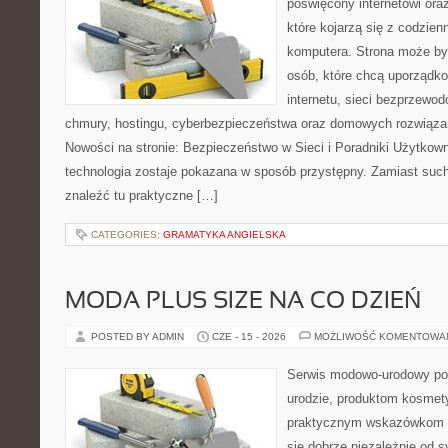
poświęcony internetowi or
które kojarzą się z codzie
komputera. Strona może b
osób, które chcą uporządk
internetu, sieci bezprzewo
chmury, hostingu, cyberbezpieczeństwa oraz domowych rozwiąza
Nowości na stronie: Bezpieczeństwo w Sieci i Poradniki Użytkown
technologia zostaje pokazana w sposób przystępny. Zamiast suche
znaleźć tu praktyczne […]
CATEGORIES:
GRAMATYKA ANGIELSKA
MODA PLUS SIZE NA CO DZIEŃ
POSTED BY ADMIN
CZE - 15 - 2026
MOŻLIWOŚĆ KOMENTOWA
Serwis modowo-urodowy po
urodzie, produktom kosmet
praktycznym wskazówkom d
się dobrze niezależnie od s