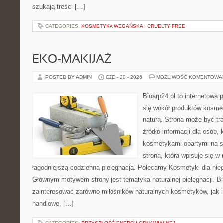
szukają treści […]
CATEGORIES:
KOSMETYKA WEGAŃSKA I CRUELTY FREE
EKO-MAKIJAŻ
POSTED BY ADMIN
CZE - 20 - 2026
MOŻLIWOŚĆ KOMENTOWA
Bioarp24.pl to internetowa 
się wokół produktów kosme
naturą. Strona może być tr
źródło informacji dla osób, k
kosmetykami opartymi na sk
strona, która wpisuje się w
łagodniejszą codzienną pielęgnacją. Polecamy Kosmetyki dla nieg
Głównym motywem strony jest tematyka naturalnej pielęgnacji. B
zainteresować zarówno miłośników naturalnych kosmetyków, jak i
handlowe, […]
CATEGORIES:
PRZYSZŁOŚĆ ENERGII ODNAWIALNEJ