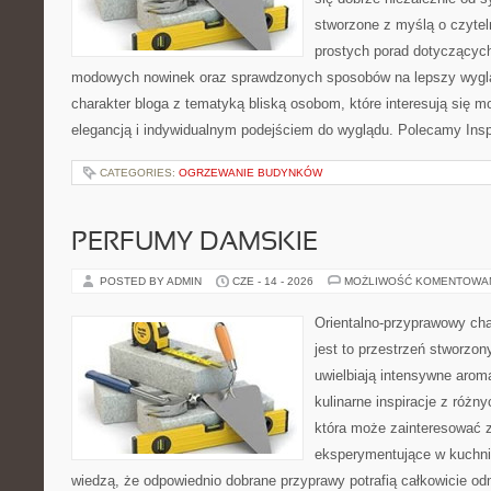
stworzone z myślą o czytel
prostych porad dotyczących s
modowych nowinek oraz sprawdzonych sposobów na lepszy wygląd
charakter bloga z tematyką bliską osobom, które interesują się m
elegancją i indywidualnym podejściem do wyglądu. Polecamy Inspi
CATEGORIES:
OGRZEWANIE BUDYNKÓW
PERFUMY DAMSKIE
POSTED BY ADMIN
CZE - 14 - 2026
MOŻLIWOŚĆ KOMENTOWA
Orientalno-przyprawowy char
jest to przestrzeń stworzon
uwielbiają intensywne aroma
kulinarne inspiracje z różny
która może zainteresować 
eksperymentujące w kuchni,
wiedzą, że odpowiednio dobrane przyprawy potrafią całkowicie od