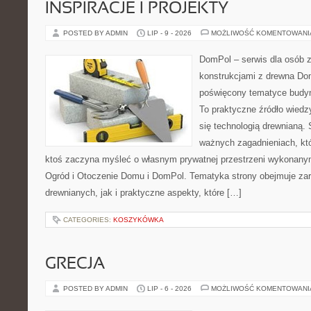
INSPIRACJE I PROJEKTY
POSTED BY ADMIN
LIP - 9 - 2026
MOŻLIWOŚĆ KOMENTOWAN
DomPol – serwis dla osób 
konstrukcjami z drewna Dom
poświęcony tematyce budyn
To praktyczne źródło wiedzy
się technologią drewnianą. 
ważnych zagadnieniach, któ
ktoś zaczyna myśleć o własnym prywatnej przestrzeni wykonan
Ogród i Otoczenie Domu i DomPol. Tematyka strony obejmuje z
drewnianych, jak i praktyczne aspekty, które […]
CATEGORIES:
KOSZYKÓWKA
GRECJA
POSTED BY ADMIN
LIP - 6 - 2026
MOŻLIWOŚĆ KOMENTOWAN