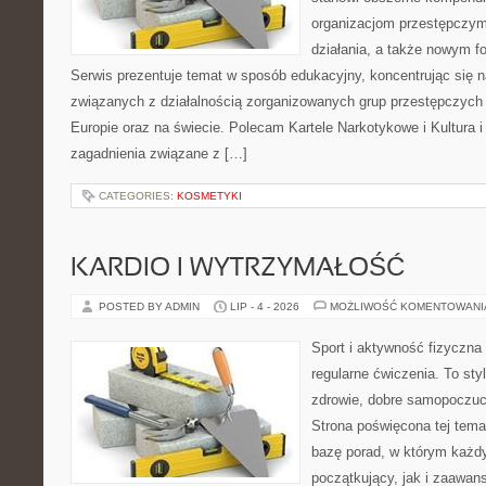
organizacjom przestępczym
działania, a także nowym f
Serwis prezentuje temat w sposób edukacyjny, koncentrując się na
związanych z działalnością zorganizowanych grup przestępczych 
Europie oraz na świecie. Polecam Kartele Narkotykowe i Kultura i 
zagadnienia związane z […]
CATEGORIES:
KOSMETYKI
KARDIO I WYTRZYMAŁOŚĆ
POSTED BY ADMIN
LIP - 4 - 2026
MOŻLIWOŚĆ KOMENTOWAN
Sport i aktywność fizyczna 
regularne ćwiczenia. To sty
zdrowie, dobre samopoczuci
Strona poświęcona tej tem
bazę porad, w którym każdy
początkujący, jak i zaawa