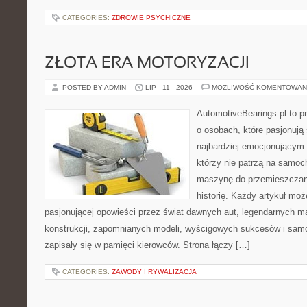
CATEGORIES:
ZDROWIE PSYCHICZNE
ZŁOTA ERA MOTORYZACJI
POSTED BY ADMIN
LIP - 11 - 2026
MOŻLIWOŚĆ KOMENTOWAN
AutomotiveBearings.pl to p
o osobach, które pasjonują 
najbardziej emocjonującym 
którzy nie patrzą na samoc
maszynę do przemieszczani
historię. Każdy artykuł mo
pasjonującej opowieści przez świat dawnych aut, legendarnych 
konstrukcji, zapomnianych modeli, wyścigowych sukcesów i samo
zapisały się w pamięci kierowców. Strona łączy […]
CATEGORIES:
ZAWODY I RYWALIZACJA