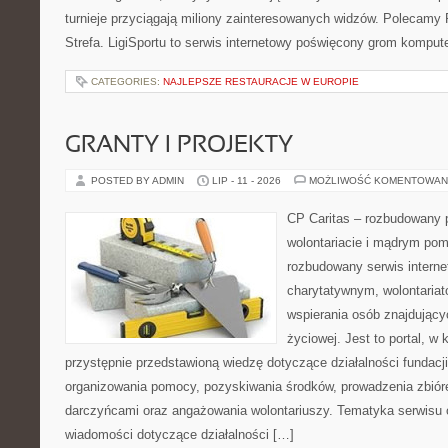
turnieje przyciągają miliony zainteresowanych widzów. Polecamy P
Strefa. LigiSportu to serwis internetowy poświęcony grom kompu
CATEGORIES:
NAJLEPSZE RESTAURACJE W EUROPIE
GRANTY I PROJEKTY
POSTED BY ADMIN
LIP - 11 - 2026
MOŻLIWOŚĆ KOMENTOWAN
CP Caritas – rozbudowany p
wolontariacie i mądrym pom
rozbudowany serwis intern
charytatywnym, wolontaria
wspierania osób znajdującyc
życiowej. Jest to portal, 
przystępnie przedstawioną wiedzę dotyczące działalności fundacji
organizowania pomocy, pozyskiwania środków, prowadzenia zbiór
darczyńcami oraz angażowania wolontariuszy. Tematyka serwisu 
wiadomości dotyczące działalności […]