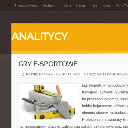
Archiwum
Dziennikarze
Irak
Koks
Strona główna
Spis Tr
ANALITYCY
GRY E-SPORTOWE
POSTED BY ADMIN
LIP - 13 - 2026
MOŻLIWOŚĆ KOMENTOWAN
Ligi e-sportu – rozbudowany
turniejów i cyfrowej rywaliz
lat przeszedł ogromną prze
hobby kojarzonym głównie
obecnie stanowi rozbudowan
Profesjonalni zawodnicy tr
harmonogramów, drużyny zatrudniają sztaby szkoleniowe oraz spe