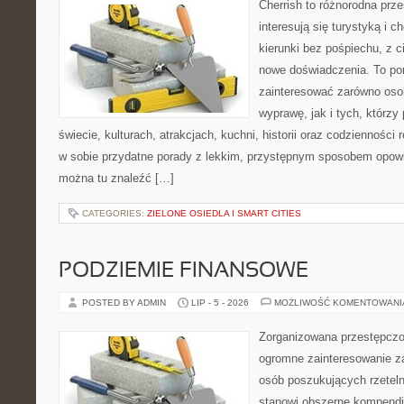
Cherrish to różnorodna prze
interesują się turystyką i
kierunki bez pośpiechu, z c
nowe doświadczenia. To por
zainteresować zarówno oso
wyprawę, jak i tych, którzy 
świecie, kulturach, atrakcjach, kuchni, historii oraz codzienności
w sobie przydatne porady z lekkim, przystępnym sposobem opowi
można tu znaleźć […]
CATEGORIES:
ZIELONE OSIEDLA I SMART CITIES
PODZIEMIE FINANSOWE
POSTED BY ADMIN
LIP - 5 - 2026
MOŻLIWOŚĆ KOMENTOWAN
Zorganizowana przestępczoś
ogromne zainteresowanie za
osób poszukujących rzeteln
stanowi obszerne kompendi