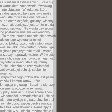
 luksusem dla nielicznych. Staje się
m warunkiem zachowania równowagi
 intelektualnej. W kulturze, która
ągłą dostępność, taka postawa może
agi. Ale to właśnie ona pozwala
ś, co coraz częściej gubimy: własną
oże najtrudniejsze jest to, że nie da
towego spokoju. Nie wystarczy jedna
edno postanowienie ani weekendowy
. To raczej proces uczenia się nowych
odziennego wybierania mniej
życia. Efekty przychodzą stopniowo.
awia się lekki dyskomfort, potem ulga,
iększa przejrzystość myśli i więcej
na rzeczy naprawdę ważne. W świecie,
annie chce nas zajmować, umiejętność
wycofania uwagi staje się formą
 To nie ucieczka od rzeczywistości,
zeżywania jej pełniej, spokojniej i
swojemu.
 współczesnego człowieka jest pełna
razów i komunikatów, które
domagają się uwagi. Budzimy się przy
racujemy w otoczeniu ekranów,
 przy serialach, a wieczorem znów
wiadomości, powiadomienia i kolejne
aki rytm wydaje się naturalny, bo stał
hny, ale coraz więcej osób zauważa,
taje bez konsekwencji. Narastające
rudność w skupieniu, rozdrażnienie i