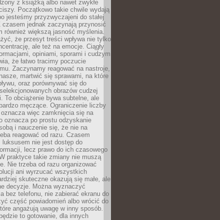
dzony z książką albo nawet zwykłe
ciszy. Początkowo takie chwile wydają
bo jesteśmy przyzwyczajeni do stałej
 Z czasem jednak zaczynają przynosić
m również większą jasność myślenia.
yć, że przesyt treści wpływa nie tylko
centrację, ale też na emocje. Ciągły
formacjami, opiniami, sporami i cudzym
ia, że łatwo tracimy poczucie
tmu. Zaczynamy reagować na nastroje,
 nasze, martwić się sprawami, na które
ływu, oraz porównywać się do
yselekcjonowanych obrazów cudzej
. To obciążenie bywa subtelne, ale
 bardzo męczące. Ograniczenie liczby
 oznacza więc zamknięcia się na
to oznacza po prostu odzyskanie
sobą i nauczenie się, że nie na
zeba reagować od razu. Czasem
 luksusem nie jest dostęp do
formacji, lecz prawo do ich czasowego
 W praktyce takie zmiany nie muszą
e. Nie trzeba od razu organizować
olucji ani wyrzucać wszystkich
rdziej skuteczne okazują się małe, ale
e decyzje. Można wyznaczyć
 bez telefonu, nie zabierać ekranu do
zyć część powiadomień albo wrócić do
które angażują uwagę w inny sposób.
będzie to gotowanie, dla innych