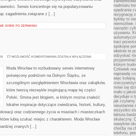
zainteresow
nadmiaru tre
rawności. Serwis koncentruje się na popularyzowaniu
spędzania cz
jąc zagadnienia związane z […]
rezygnację z
byłoby to n
niemożliwe. 
NIE SOBIE PO ZERWANIU
narzędzi cyf
używaniu. Ki
automatyczn
traci przestr
spokojne po
właśnie te p
odzyskać ró
ŚWIDNICA
026
MOŻLIWOŚĆ KOMENTOWANIA
ZOSTAŁA WYŁĄCZONA
przypominać
którym trud
Moda Wrocław to rozbudowany serwis internetowy
Człowiek rea
naprawdę co
poświęcony podróżom na Dolnym Śląsku, ze
więc kolejną
szczególnym uwzględnieniem Wrocławia oraz zakątków,
rzeczywistym
mówi się dzi
które tworzą niezwykle inspirującą mapę tej części
mało o jakoś
decyduje o t
Polski. Strona jest blogiem, w którym można znaleźć
jak czytamy 
lokalne inspiracje dotyczące zwiedzania, historii, kultury,
nieustannie 
wszystko sta
 rekreacji oraz codziennego życia w miastach i miasteczkach
lektura bard
, które lubią szukać miejsc z charakterem. Moda Wrocław
skuteczny. D
nawyków oka
jbardziej znanych […]
choćby na c
telefonu, po