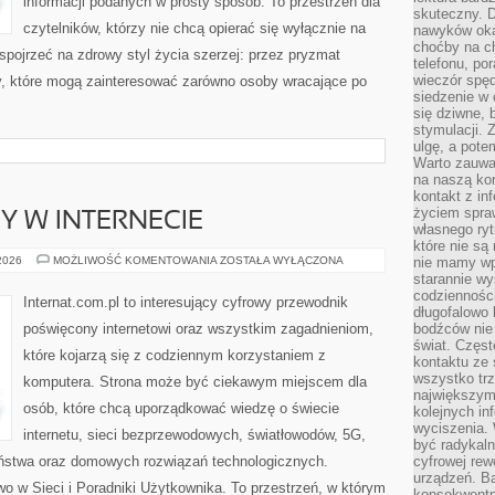
informacji podanych w prosty sposób. To przestrzeń dla
skuteczny. D
czytelników, którzy nie chcą opierać się wyłącznie na
nawyków oka
choćby na c
 spojrzeć na zdrowy styl życia szerzej: przez pryzmat
telefonu, po
wieczór spę
ty, które mogą zainteresować zarówno osoby wracające po
siedzenie w 
się dziwne, 
stymulacji.
ulgę, a pote
Warto zauważ
na naszą kon
kontakt z in
życiem spraw
Y W INTERNECIE
własnego ry
które nie są
NOWINKI
 2026
MOŻLIWOŚĆ KOMENTOWANIA
ZOSTAŁA WYŁĄCZONA
nie mamy wp
I
starannie w
TRENDY
codzienności
W
Internat.com.pl to interesujący cyfrowy przewodnik
INTERNECIE
długofalowo
poświęcony internetowi oraz wszystkim zagadnieniom,
bodźców nie
świat. Częs
które kojarzą się z codziennym korzystaniem z
kontaktu ze 
wszystko tr
komputera. Strona może być ciekawym miejscem dla
największym
osób, które chcą uporządkować wiedzę o świecie
kolejnych in
wyciszenia.
internetu, sieci bezprzewodowych, światłowodów, 5G,
być radykaln
eństwa oraz domowych rozwiązań technologicznych.
cyfrowej rew
urządzeń. Ba
o w Sieci i Poradniki Użytkownika. To przestrzeń, w którym
konsekwentn