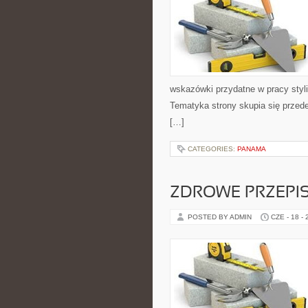
wskazówki przydatne w pracy styli
Tematyka strony skupia się przed
[…]
CATEGORIES:
PANAMA
ZDROWE PRZEPI
POSTED BY ADMIN
CZE - 18 -