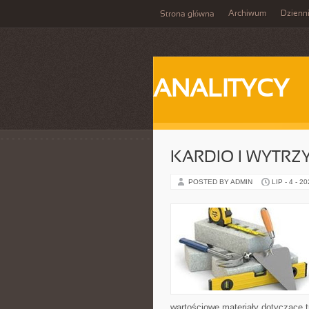
Archiwum
Dzienn
Strona główna
ANALITYCY
KARDIO I WYTR
POSTED BY ADMIN
LIP - 4 - 2
wartościowe materiały dotyczące t