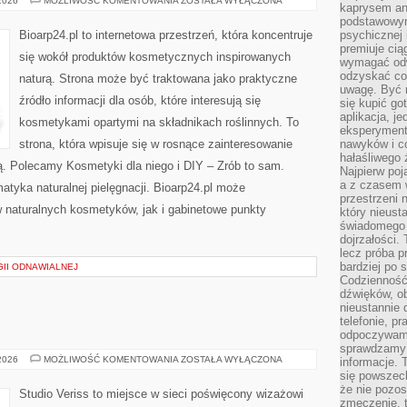
 2026
MOŻLIWOŚĆ KOMENTOWANIA
ZOSTAŁA WYŁĄCZONA
kaprysem ani
MAKIJAŻ
podstawowy
Bioarp24.pl to internetowa przestrzeń, która koncentruje
psychicznej i
premiuje ci
się wokół produktów kosmetycznych inspirowanych
wymagać odw
odzyskać co
naturą. Strona może być traktowana jako praktyczne
uwagę. Być m
źródło informacji dla osób, które interesują się
się kupić go
aplikacja, j
kosmetykami opartymi na składnikach roślinnych. To
eksperyment
strona, która wpisuje się w rosnące zainteresowanie
nawyków i c
hałaśliwego 
ą. Polecamy Kosmetyki dla niego i DIY – Zrób to sam.
Najpierw poj
a z czasem w
tyka naturalnej pielęgnacji. Bioarp24.pl może
przestrzeni 
 naturalnych kosmetyków, jak i gabinetowe punkty
który nieust
świadomego 
dojrzałości.
lecz próba pr
bardziej po 
II ODNAWIALNEJ
Codzienność
dźwięków, ob
nieustannie 
telefonie, p
odpoczywamy
sprawdzamy 
MAKIJAŻ
 2026
MOŻLIWOŚĆ KOMENTOWANIA
ZOSTAŁA WYŁĄCZONA
informacje. T
GWIAZD
się powszec
że nie pozos
Studio Veriss to miejsce w sieci poświęcony wizażowi
zmęczenie, t