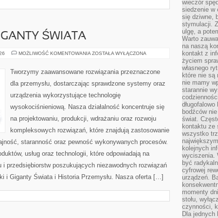
wieczór spę
siedzenie w 
się dziwne, 
stymulacji.
ulgę, a pote
GIGANTY ŚWIATA
Warto zauważ
na naszą kon
kontakt z in
CIEKAWOSTKI
026
MOŻLIWOŚĆ KOMENTOWANIA
ZOSTAŁA WYŁĄCZONA
I
życiem spraw
GIGANTY
własnego ry
ŚWIATA
Tworzymy zaawansowane rozwiązania przeznaczone
które nie są
nie mamy wp
dla przemysłu, dostarczając sprawdzone systemy oraz
starannie w
urządzenia wykorzystujące technologię
codzienności
długofalowo
wysokociśnieniową. Nasza działalność koncentruje się
bodźców nie
na projektowaniu, produkcji, wdrażaniu oraz rozwoju
świat. Częs
kontaktu ze 
kompleksowych rozwiązań, które znajdują zastosowanie
wszystko tr
największym
dajność, staranność oraz pewność wykonywanych procesów.
kolejnych in
oduktów, usług oraz technologii, które odpowiadają na
wyciszenia.
być radykaln
 i przedsiębiorstw poszukujących niezawodnych rozwiązań
cyfrowej rew
 i Giganty Świata i Historia Przemysłu. Nasza oferta […]
urządzeń. Ba
konsekwentn
momenty dnia
stołu, wyłąc
czynności, 
Dla jednych 