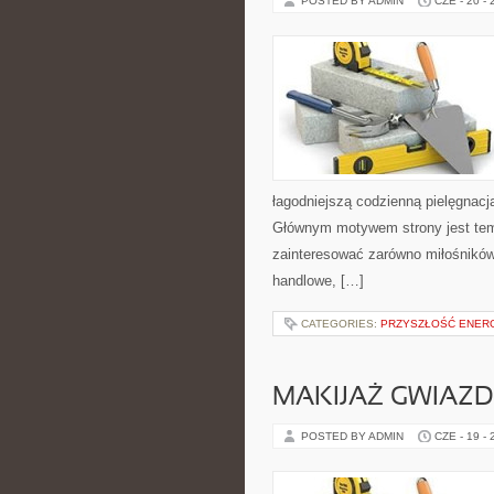
POSTED BY ADMIN
CZE - 20 -
łagodniejszą codzienną pielęgnacj
Głównym motywem strony jest tema
zainteresować zarówno miłośników
handlowe, […]
CATEGORIES:
PRZYSZŁOŚĆ ENERG
MAKIJAŻ GWIAZD
POSTED BY ADMIN
CZE - 19 -