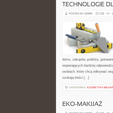
TECHNOLOGIE D
POSTED BY ADMIN
CZE - 27 -
domu, zakupów, podróży, gotowania
wspierających bardziej odpowiedzi
osobach, które chcą odkrywać ws
szukają treści […]
CATEGORIES:
KOSMETYKA WEGAŃS
EKO-MAKIJAŻ