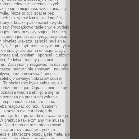
latego jednym z najcenniejszych
zuje się umiejętność wyłączania się
hwilę. Może to być spacer bez
ranek bez sprawdzania wiadomości,
dzony z książką albo nawet zwykłe
ciszy. Początkowo takie chwile wydają
bo jesteśmy przyzwyczajeni do stałej
 Z czasem jednak zaczynają przynosić
m również większą jasność myślenia.
yć, że przesyt treści wpływa nie tylko
centrację, ale też na emocje. Ciągły
formacjami, opiniami, sporami i cudzym
ia, że łatwo tracimy poczucie
tmu. Zaczynamy reagować na nastroje,
 nasze, martwić się sprawami, na które
ływu, oraz porównywać się do
yselekcjonowanych obrazów cudzej
. To obciążenie bywa subtelne, ale
 bardzo męczące. Ograniczenie liczby
 oznacza więc zamknięcia się na
to oznacza po prostu odzyskanie
sobą i nauczenie się, że nie na
zeba reagować od razu. Czasem
 luksusem nie jest dostęp do
formacji, lecz prawo do ich czasowego
 W praktyce takie zmiany nie muszą
e. Nie trzeba od razu organizować
olucji ani wyrzucać wszystkich
rdziej skuteczne okazują się małe, ale
e decyzje. Można wyznaczyć