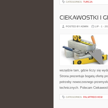
CATEGORIES:
TURCJA
CIEKAWOSTKI I 
POSTED BY ADMIN
LIP - 1 - 2
wszędzie tam, gdzie liczy się wy
Strona prezentuje bogatą ofertę pr
potrzeby nowoczesnego przemysłu
technicznych. Polecam Ciekawostki
CATEGORIES:
PALMTREEVIEW