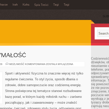
ikarze
Irak
Koks
Tagi
Tagi
Spis Treści
SUB
ZYMAŁOŚĆ
Codzienność
dźwięków, ob
KARDIO
026
MOŻLIWOŚĆ KOMENTOWANIA
ZOSTAŁA WYŁĄCZONA
nieustannie 
I
telefonie, p
WYTRZYMAŁOŚĆ
odpoczywamy
Sport i aktywność fizyczna to znacznie więcej niż tylko
sprawdzamy 
regularne ćwiczenia. To styl życia, sposób dbania o
informacje. T
się powszec
zdrowie, dobre samopoczucie oraz codzienną energię.
że nie pozos
Strona poświęcona tej tematyce stanowi rozbudowane
zmęczenie, t
poczucie we
bazę porad, w którym każdy miłośnik ruchu – zarówno
wynikają z j
tysięcy drob
początkujący, jak i zaawansowany – może znaleźć
zajmują nasz
reningów, ćwiczeń, zdrowego stylu życia, odżywiania oraz