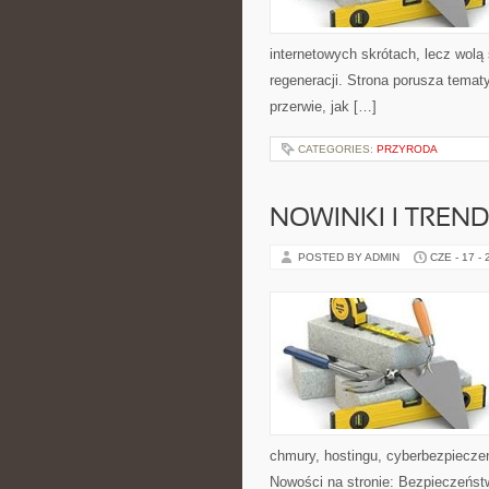
internetowych skrótach, lecz wolą
regeneracji. Strona porusza tema
przerwie, jak […]
CATEGORIES:
PRZYRODA
NOWINKI I TREND
POSTED BY ADMIN
CZE - 17 -
chmury, hostingu, cyberbezpiecz
Nowości na stronie: Bezpieczeństw