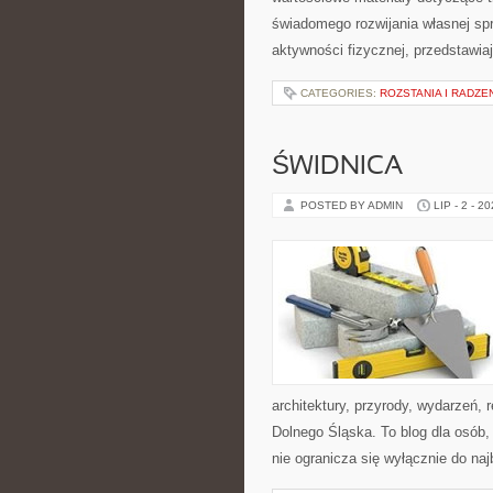
świadomego rozwijania własnej sp
aktywności fizycznej, przedstawia
CATEGORIES:
ROZSTANIA I RADZE
ŚWIDNICA
POSTED BY ADMIN
LIP - 2 - 2
architektury, przyrody, wydarzeń,
Dolnego Śląska. To blog dla osób
nie ogranicza się wyłącznie do na