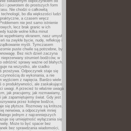
anie świadomym odpoczynkiem od
ści i powrotem do prostszych form
asu. Nie chodzi o całkowitą
 technologii, bo dla większości ludzi
iepraktyczne, a czasem wręcz
Problemem nie jest samo istnienie
rowych, lecz brak granic w ich
edy każde wolne kilka minut
ie wypełniamy ekranem, nasz umysł
zeń na zwykłe bycie, nudę, refleksję i
rządkowanie myśli. Tymczasem
ozornie puste chwile są potrzebne, by
wnowagę. Bez nich dzień zaczyna
 nieprzerwany strumień bodźców, w
no odróżnić sprawy ważne od błahych.
guje na wszystko, ale rzadko
ś przeżywa. Odpoczynek staje się
 czynnością do wykonania, a nie
 wyjściem z napięcia. Bardzo wiele
ś o produktywności, ale zaskakująco
ci uwagi. A przecież to właśnie uwaga
ym, jak pracujemy, jak rozmawiamy,
i jak zapamiętujemy świat. Gdy jest
rozrywana przez kolejne bodźce,
je się płytsze. Rozmowy są krótsze,
ziej nerwowa, a odpoczynek mniej
latego jednym z najcenniejszych
zuje się umiejętność wyłączania się
hwilę. Może to być spacer bez
ranek bez sprawdzania wiadomości,