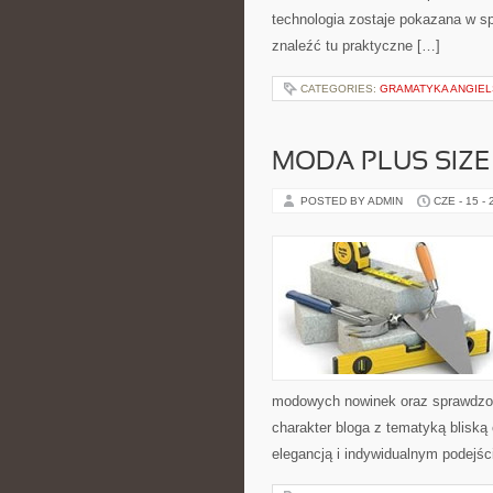
technologia zostaje pokazana w sp
znaleźć tu praktyczne […]
CATEGORIES:
GRAMATYKA ANGIE
MODA PLUS SIZE
POSTED BY ADMIN
CZE - 15 -
modowych nowinek oraz sprawdzon
charakter bloga z tematyką bliską
elegancją i indywidualnym podejśc