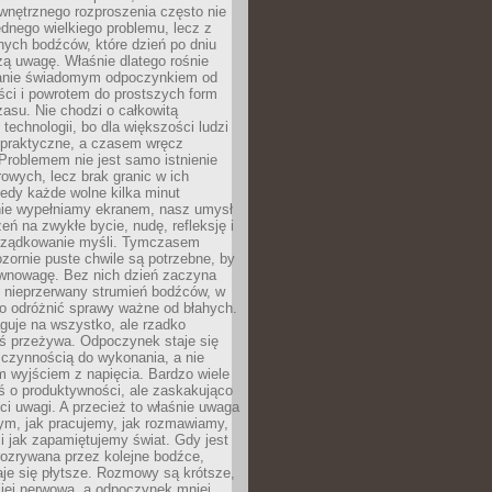
wnętrznego rozproszenia często nie
ednego wielkiego problemu, lecz z
nych bodźców, które dzień po dniu
ą uwagę. Właśnie dlatego rośnie
anie świadomym odpoczynkiem od
ści i powrotem do prostszych form
asu. Nie chodzi o całkowitą
 technologii, bo dla większości ludzi
iepraktyczne, a czasem wręcz
Problemem nie jest samo istnienie
rowych, lecz brak granic w ich
edy każde wolne kilka minut
ie wypełniamy ekranem, nasz umysł
zeń na zwykłe bycie, nudę, refleksję i
rządkowanie myśli. Tymczasem
ozornie puste chwile są potrzebne, by
wnowagę. Bez nich dzień zaczyna
 nieprzerwany strumień bodźców, w
no odróżnić sprawy ważne od błahych.
guje na wszystko, ale rzadko
ś przeżywa. Odpoczynek staje się
 czynnością do wykonania, a nie
 wyjściem z napięcia. Bardzo wiele
ś o produktywności, ale zaskakująco
ci uwagi. A przecież to właśnie uwaga
ym, jak pracujemy, jak rozmawiamy,
i jak zapamiętujemy świat. Gdy jest
rozrywana przez kolejne bodźce,
je się płytsze. Rozmowy są krótsze,
ziej nerwowa, a odpoczynek mniej