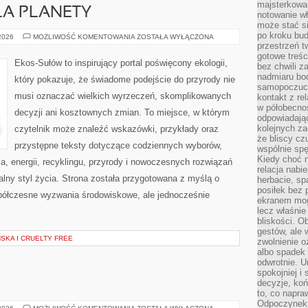
majsterkowan
LA PLANETY
notowanie w
może stać si
po kroku bu
TECHNOLOGIE
 2026
MOŻLIWOŚĆ KOMENTOWANIA
ZOSTAŁA WYŁĄCZONA
DLA
przestrzeń 
PLANETY
gotowe treśc
Ekos-Sułów to inspirujący portal poświęcony ekologii,
bez chwili 
nadmiaru bo
który pokazuje, że świadome podejście do przyrody nie
samopoczuci
musi oznaczać wielkich wyrzeczeń, skomplikowanych
kontakt z re
w półobecnoś
decyzji ani kosztownych zmian. To miejsce, w którym
odpowiadają
kolejnych za
czytelnik może znaleźć wskazówki, przykłady oraz
że bliscy cz
przystępne teksty dotyczące codziennych wyborów,
wspólnie spę
Kiedy choć 
, energii, recyklingu, przyrody i nowoczesnych rozwiązań
relacja nabi
alny styl życia. Strona została przygotowana z myślą o
herbacie, sp
posiłek bez
półczesne wyzwania środowiskowe, ale jednocześnie
ekranem mog
lecz właśnie
bliskości. 
gestów, ale 
KA I CRUELTY FREE
zwolnienie o
albo spadek
odwrotnie. U
spokojniej i
decyzje, koń
to, co napra
Odpoczynek o
EKO-