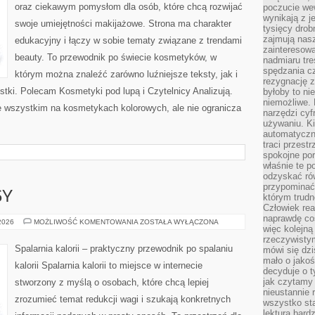
oraz ciekawym pomysłom dla osób, które chcą rozwijać
poczucie we
wynikają z j
swoje umiejętności makijażowe. Strona ma charakter
tysięcy drob
zajmują nasz
edukacyjny i łączy w sobie tematy związane z trendami
zainteresow
beauty. To przewodnik po świecie kosmetyków, w
nadmiaru tre
spędzania cz
którym można znaleźć zarówno luźniejsze teksty, jak i
rezygnację z
stki. Polecam Kosmetyki pod lupą i Czytelnicy Analizują.
byłoby to n
niemożliwe. 
e wszystkim na kosmetykach kolorowych, ale nie ogranicza
narzędzi cyf
używaniu. Ki
automatyczn
traci przestr
spokojne po
właśnie te p
odzyskać ró
przypominać
SY
którym trud
Człowiek rea
naprawdę co
ZDROWE
 2026
MOŻLIWOŚĆ KOMENTOWANIA
ZOSTAŁA WYŁĄCZONA
więc kolejną
PRZEPISY
rzeczywistym
Spalarnia kalorii – praktyczny przewodnik po spalaniu
mówi się dzi
mało o jakoś
kalorii Spalarnia kalorii to miejsce w internecie
decyduje o t
jak czytamy 
stworzony z myślą o osobach, które chcą lepiej
nieustannie 
zrozumieć temat redukcji wagi i szukają konkretnych
wszystko sta
lektura bard