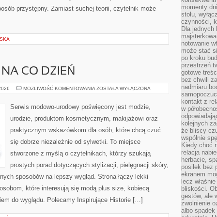
momenty dnia
osób przystępny. Zamiast suchej teorii, czytelnik może
stołu, wyłąc
czynności, 
Dla jednych 
majsterkowan
LSKA
notowanie w
może stać si
po kroku bu
przestrzeń 
 NA CO DZIEŃ
gotowe treśc
bez chwili 
nadmiaru bo
MODA
 2026
MOŻLIWOŚĆ KOMENTOWANIA
ZOSTAŁA WYŁĄCZONA
PLUS
samopoczuci
SIZE
kontakt z re
NA
Serwis modowo-urodowy poświęcony jest modzie,
w półobecnoś
CO
DZIEŃ
odpowiadają
urodzie, produktom kosmetycznym, makijażowi oraz
kolejnych za
praktycznym wskazówkom dla osób, które chcą czuć
że bliscy cz
wspólnie spę
się dobrze niezależnie od sylwetki. To miejsce
Kiedy choć 
relacja nabi
stworzone z myślą o czytelnikach, którzy szukają
herbacie, sp
prostych porad dotyczących stylizacji, pielęgnacji skóry,
posiłek bez
ekranem mog
ych sposobów na lepszy wygląd. Strona łączy lekki
lecz właśnie
 osobom, które interesują się modą plus size, kobiecą
bliskości. 
gestów, ale 
iem do wyglądu. Polecamy Inspirujące Historie […]
zwolnienie o
albo spadek