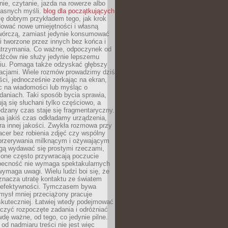
ie, czytanie, jazda na rowerze albo
łasnych myśli.
blog dla początkujących
ę dobrym przykładem tego, jak krok
dować nowe umiejętności i własną
twórczą, zamiast jedynie konsumować
i tworzone przez innych bez końca i
zatrzymania. Co ważne, odpoczynek od
dźców nie służy jedynie lepszemu
u. Pomaga także odzyskać głębszy
lacjami. Wiele rozmów prowadzimy dziś
ci, jednocześnie zerkając na ekran,
c na wiadomości lub myśląc o
daniach. Taki sposób bycia sprawia,
ują się słuchani tylko częściowo, a
dzany czas staje się fragmentaryczny.
na jakiś czas odkładamy urządzenia,
era innej jakości. Zwykła rozmowa przy
acer bez robienia zdjęć czy wspólny
 przerywania milknącym i ożywającym
ą wydawać się prostymi rzeczami,
 one często przywracają poczucie
Obecność nie wymaga spektakularnych
wymaga uwagi. Wielu ludzi boi się, że
znacza utratę kontaktu ze światem
 efektywności. Tymczasem bywa
mysł mniej przeciążony pracuje
 skuteczniej. Łatwiej wtedy podejmować
czyć rozpoczęte zadania i odróżniać
wdę ważne, od tego, co jedynie pilne.
d nadmiaru treści nie jest więc