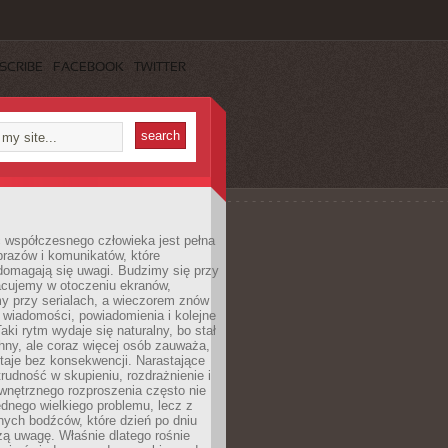
SCRIBE
FACEBOOK
TWITTER
 współczesnego człowieka jest pełna
razów i komunikatów, które
domagają się uwagi. Budzimy się przy
racujemy w otoczeniu ekranów,
 przy serialach, a wieczorem znów
wiadomości, powiadomienia i kolejne
aki rytm wydaje się naturalny, bo stał
hny, ale coraz więcej osób zauważa,
taje bez konsekwencji. Narastające
rudność w skupieniu, rozdrażnienie i
wnętrznego rozproszenia często nie
ednego wielkiego problemu, lecz z
nych bodźców, które dzień po dniu
ą uwagę. Właśnie dlatego rośnie