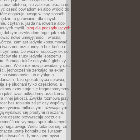
 bez telefonu, nie zabierać ekranu do
zyć część powiadomień albo wrócić do
które angażują uwagę w inny sposób.
będzie to gotowanie, dla innych
ie, czytanie, jazda na rowerze albo
łasnych myśli.
blog dla początkujących
ę dobrym przykładem tego, jak krok
dować nowe umiejętności i własną
twórczą, zamiast jedynie konsumować
i tworzone przez innych bez końca i
zatrzymania. Co ważne, odpoczynek od
dźców nie służy jedynie lepszemu
u. Pomaga także odzyskać głębszy
lacjami. Wiele rozmów prowadzimy dziś
ci, jednocześnie zerkając na ekran,
c na wiadomości lub myśląc o
daniach. Taki sposób bycia sprawia,
ują się słuchani tylko częściowo, a
dzany czas staje się fragmentaryczny.
na jakiś czas odkładamy urządzenia,
era innej jakości. Zwykła rozmowa przy
acer bez robienia zdjęć czy wspólny
 przerywania milknącym i ożywającym
ą wydawać się prostymi rzeczami,
 one często przywracają poczucie
Obecność nie wymaga spektakularnych
wymaga uwagi. Wielu ludzi boi się, że
znacza utratę kontaktu ze światem
 efektywności. Tymczasem bywa