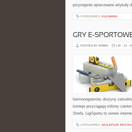
przystępnie opracowane artykuły
CATEGORIES:
KULINARIA
GRY E-SPORTOW
POSTED BY ADMIN
LIP - 13 - 
harmonogramów, drużyny zatrudnia
turnieje przyciągają miliony zain
Strefa. LigiSportu to serwis int
CATEGORIES:
NAJLEPSZE RESTAU