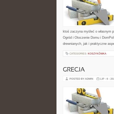
ktoś zaczyna myśleć o własnym p
Ogród i Otoczenie Domu i DomPol
drewnianych, jak i praktyczne aspe
CATEGORIES:
KOSZYKÓWKA
GRECJA
POSTED BY ADMIN
LIP - 6 - 2