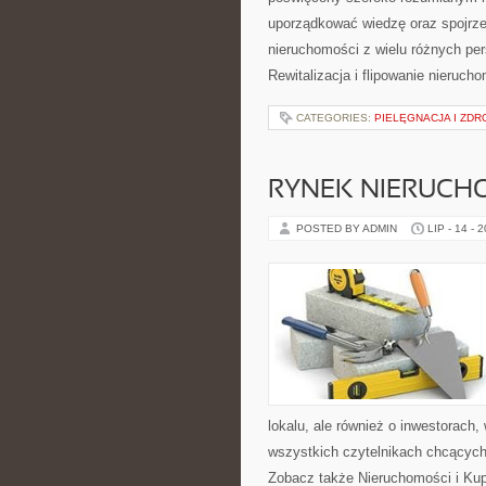
uporządkować wiedzę oraz spojrze
nieruchomości z wielu różnych pe
Rewitalizacja i flipowanie nieruc
CATEGORIES:
PIELĘGNACJA I ZDR
RYNEK NIERUCH
POSTED BY ADMIN
LIP - 14 - 
lokalu, ale również o inwestorach
wszystkich czytelnikach chcących
Zobacz także Nieruchomości i Ku