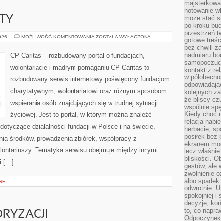
majsterkowan
notowanie w
KTY
może stać si
po kroku bu
przestrzeń 
GRANTY
2026
MOŻLIWOŚĆ KOMENTOWANIA
ZOSTAŁA WYŁĄCZONA
gotowe treśc
I
bez chwili 
PROJEKTY
nadmiaru bo
CP Caritas – rozbudowany portal o fundacjach,
samopoczuci
wolontariacie i mądrym pomaganiu CP Caritas to
kontakt z re
w półobecnoś
rozbudowany serwis internetowy poświęcony fundacjom
odpowiadają
charytatywnym, wolontariatowi oraz różnym sposobom
kolejnych za
że bliscy cz
wspierania osób znajdujących się w trudnej sytuacji
wspólnie spę
Kiedy choć 
życiowej. Jest to portal, w którym można znaleźć
relacja nabi
dotyczące działalności fundacji w Polsce i na świecie,
herbacie, sp
posiłek bez
ia środków, prowadzenia zbiórek, współpracy z
ekranem mog
ontariuszy. Tematyka serwisu obejmuje między innymi
lecz właśnie
bliskości. 
i […]
gestów, ale 
zwolnienie o
albo spadek
NE
odwrotnie. U
spokojniej i
decyzje, koń
to, co napra
RYZACJI
Odpoczynek o