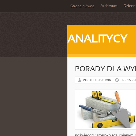
Archiwum
Dzienn
Strona główna
ANALITYCY
PORADY DLA WY
POSTED BY ADMIN
LIP - 15 - 
poświęcony szeroko rozumianym n