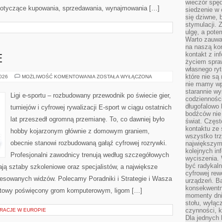
wieczór spę
 dotyczące kupowania, sprzedawania, wynajmowania […]
siedzenie w 
się dziwne, 
stymulacji.
ulgę, a pote
Warto zauważ
na naszą kon
kontakt z in
E
życiem spraw
własnego ry
które nie są
GRY
2026
MOŻLIWOŚĆ KOMENTOWANIA
ZOSTAŁA WYŁĄCZONA
E-
nie mamy wp
SPORTOWE
starannie w
Ligi e-sportu – rozbudowany przewodnik po świecie gier,
codzienności
długofalowo
turniejów i cyfrowej rywalizacji E-sport w ciągu ostatnich
bodźców nie
lat przeszedł ogromną przemianę. To, co dawniej było
świat. Częs
kontaktu ze 
hobby kojarzonym głównie z domowym graniem,
wszystko tr
obecnie stanowi rozbudowaną gałąź cyfrowej rozrywki.
największym
kolejnych in
Profesjonalni zawodnicy trenują według szczegółowych
wyciszenia.
być radykaln
ją sztaby szkoleniowe oraz specjalistów, a największe
cyfrowej rew
teresowanych widzów. Polecamy Poradniki i Strategie i Wasza
urządzeń. Ba
konsekwentn
ernetowy poświęcony grom komputerowym, ligom […]
momenty dnia
stołu, wyłąc
czynności, 
RACJE W EUROPIE
Dla jednych 