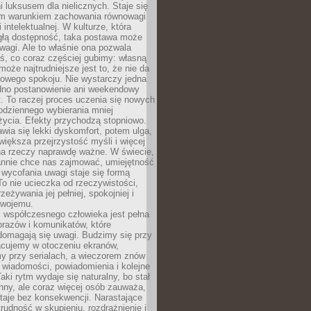
 luksusem dla nielicznych. Staje się
m warunkiem zachowania równowagi
 intelektualnej. W kulturze, która
ągłą dostępność, taka postawa może
agi. Ale to właśnie ona pozwala
ś, co coraz częściej gubimy: własną
oże najtrudniejsze jest to, że nie da
towego spokoju. Nie wystarczy jedna
edno postanowienie ani weekendowy
. To raczej proces uczenia się nowych
odziennego wybierania mniej
życia. Efekty przychodzą stopniowo.
awia się lekki dyskomfort, potem ulga,
iększa przejrzystość myśli i więcej
na rzeczy naprawdę ważne. W świecie,
annie chce nas zajmować, umiejętność
wycofania uwagi staje się formą
 To nie ucieczka od rzeczywistości,
zeżywania jej pełniej, spokojniej i
swojemu.
 współczesnego człowieka jest pełna
razów i komunikatów, które
domagają się uwagi. Budzimy się przy
racujemy w otoczeniu ekranów,
 przy serialach, a wieczorem znów
wiadomości, powiadomienia i kolejne
aki rytm wydaje się naturalny, bo stał
hny, ale coraz więcej osób zauważa,
taje bez konsekwencji. Narastające
rudność w skupieniu, rozdrażnienie i