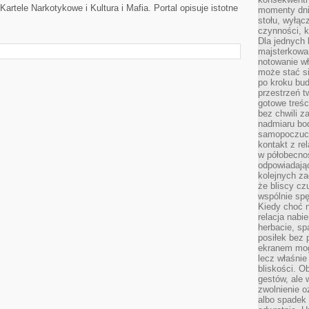
artele Narkotykowe i Kultura i Mafia. Portal opisuje istotne
momenty dnia
stołu, wyłąc
czynności, 
Dla jednych 
majsterkowan
notowanie w
może stać si
po kroku bu
przestrzeń 
gotowe treśc
bez chwili 
nadmiaru bo
samopoczuci
kontakt z re
w półobecnoś
odpowiadają
kolejnych za
że bliscy cz
wspólnie spę
Kiedy choć 
relacja nabi
herbacie, sp
posiłek bez
ekranem mog
lecz właśnie
bliskości. 
gestów, ale 
zwolnienie o
albo spadek