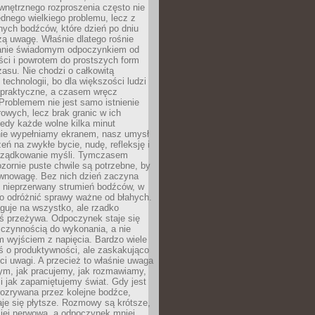
wnętrznego rozproszenia często nie
ednego wielkiego problemu, lecz z
nych bodźców, które dzień po dniu
ą uwagę. Właśnie dlatego rośnie
anie świadomym odpoczynkiem od
ści i powrotem do prostszych form
asu. Nie chodzi o całkowitą
 technologii, bo dla większości ludzi
iepraktyczne, a czasem wręcz
Problemem nie jest samo istnienie
rowych, lecz brak granic w ich
edy każde wolne kilka minut
ie wypełniamy ekranem, nasz umysł
zeń na zwykłe bycie, nudę, refleksję i
rządkowanie myśli. Tymczasem
ozornie puste chwile są potrzebne, by
wnowagę. Bez nich dzień zaczyna
 nieprzerwany strumień bodźców, w
no odróżnić sprawy ważne od błahych.
guje na wszystko, ale rzadko
ś przeżywa. Odpoczynek staje się
 czynnością do wykonania, a nie
 wyjściem z napięcia. Bardzo wiele
ś o produktywności, ale zaskakująco
ci uwagi. A przecież to właśnie uwaga
ym, jak pracujemy, jak rozmawiamy,
i jak zapamiętujemy świat. Gdy jest
rozrywana przez kolejne bodźce,
je się płytsze. Rozmowy są krótsze,
ziej nerwowa, a odpoczynek mniej