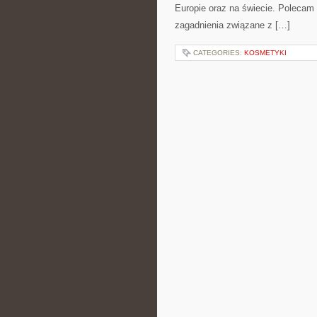
Europie oraz na świecie. Polecam K
zagadnienia związane z […]
CATEGORIES:
KOSMETYKI