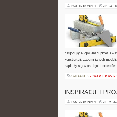
POSTED BY ADMIN
LIP - 11 - 
pasjonującej opowieści przez świ
konstrukcji, zapomnianych modeli
zapisały się w pamięci kierowców.
CATEGORIES:
ZAWODY I RYWALIZ
INSPIRACJE I PR
POSTED BY ADMIN
LIP - 9 - 2