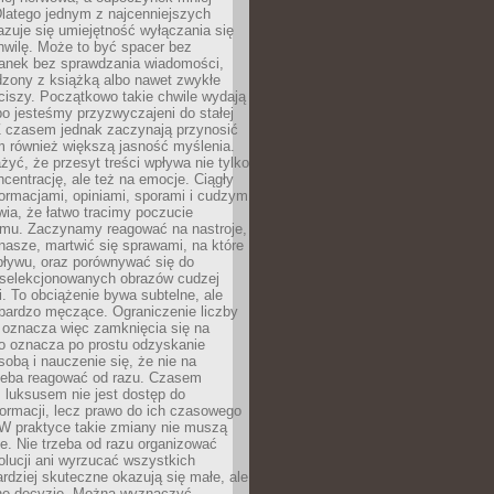
latego jednym z najcenniejszych
zuje się umiejętność wyłączania się
hwilę. Może to być spacer bez
ranek bez sprawdzania wiadomości,
dzony z książką albo nawet zwykłe
ciszy. Początkowo takie chwile wydają
bo jesteśmy przyzwyczajeni do stałej
 Z czasem jednak zaczynają przynosić
m również większą jasność myślenia.
yć, że przesyt treści wpływa nie tylko
centrację, ale też na emocje. Ciągły
formacjami, opiniami, sporami i cudzym
ia, że łatwo tracimy poczucie
tmu. Zaczynamy reagować na nastroje,
 nasze, martwić się sprawami, na które
ływu, oraz porównywać się do
yselekcjonowanych obrazów cudzej
. To obciążenie bywa subtelne, ale
 bardzo męczące. Ograniczenie liczby
 oznacza więc zamknięcia się na
to oznacza po prostu odzyskanie
sobą i nauczenie się, że nie na
zeba reagować od razu. Czasem
 luksusem nie jest dostęp do
formacji, lecz prawo do ich czasowego
 W praktyce takie zmiany nie muszą
e. Nie trzeba od razu organizować
olucji ani wyrzucać wszystkich
rdziej skuteczne okazują się małe, ale
e decyzje. Można wyznaczyć