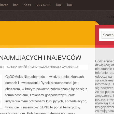
ikarze
Irak
Koks
Tagi
Tagi
Spis Treści
SUB
NAJMUJĄCYCH I NAJEMCÓW
Codzienność
dźwięków, ob
PORADY
2026
MOŻLIWOŚĆ KOMENTOWANIA
ZOSTAŁA WYŁĄCZONA
nieustannie 
DLA
telefonie, p
WYNAJMUJĄCYCH
I
odpoczywamy
GaDOMska Nieruchomości – wiedza o mieszkaniach,
NAJEMCÓW
sprawdzamy 
domach i inwestowaniu Rynek nieruchomości jest
informacje. T
się powszec
obszarem, w którym poważne zobowiązania łączą się z
że nie pozos
formalnościami, zmianami gospodarczymi oraz
zmęczenie, t
poczucie we
indywidualnymi potrzebami kupujących, sprzedających,
wynikają z j
tysięcy drob
właścicieli i najemców. GDNK to portal tematyczny
zajmują nasz
ieruchomościom. Publikowane materiały pomagają