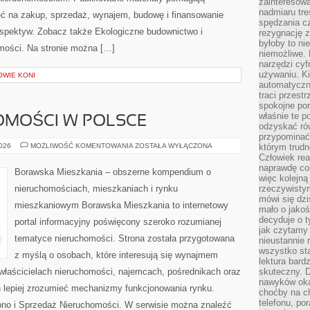
zainteresow
nadmiaru tre
ć na zakup, sprzedaż, wynajem, budowę i finansowanie
spędzania cz
rspektyw. Zobacz także Ekologiczne budownictwo i
rezygnację z
byłoby to n
homości. Na stronie można […]
niemożliwe. 
narzędzi cyf
używaniu. Ki
OWIE KONI
automatyczn
traci przestr
spokojne po
właśnie te p
OMOŚCI W POLSCE
odzyskać ró
przypominać
RYNEK
2026
MOŻLIWOŚĆ KOMENTOWANIA
ZOSTAŁA WYŁĄCZONA
którym trud
NIERUCHOMOŚCI
Człowiek rea
W
naprawdę co
POLSCE
Borawska Mieszkania – obszerne kompendium o
więc kolejną
nieruchomościach, mieszkaniach i rynku
rzeczywistym
mówi się dzi
mieszkaniowym Borawska Mieszkania to internetowy
mało o jakoś
decyduje o t
portal informacyjny poświęcony szeroko rozumianej
jak czytamy 
tematyce nieruchomości. Strona została przygotowana
nieustannie 
wszystko sta
z myślą o osobach, które interesują się wynajmem
lektura bard
, właścicielach nieruchomości, najemcach, pośrednikach oraz
skuteczny. D
nawyków oka
 lepiej zrozumieć mechanizmy funkcjonowania rynku.
choćby na c
telefonu, po
pno i Sprzedaż Nieruchomości. W serwisie można znaleźć