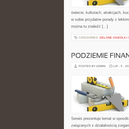
świecie, kulturach, atrakcjach, kuc
w sobie przydatne porady z lekki
można tu znaleźć […]
CATEGORIES:
ZIELONE OSIEDLA I 
PODZIEMIE FIN
POSTED BY ADMIN
LIP - 5 - 2
Serwis prezentuje temat w sposób 
związanych z działalnością zorga