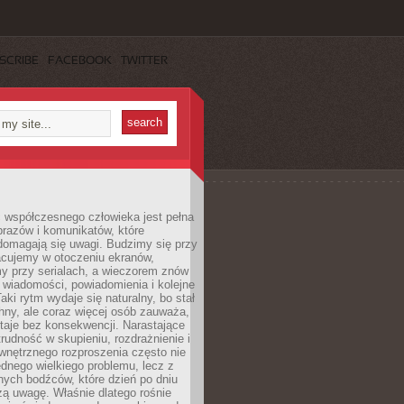
SCRIBE
FACEBOOK
TWITTER
 współczesnego człowieka jest pełna
razów i komunikatów, które
domagają się uwagi. Budzimy się przy
racujemy w otoczeniu ekranów,
 przy serialach, a wieczorem znów
wiadomości, powiadomienia i kolejne
aki rytm wydaje się naturalny, bo stał
hny, ale coraz więcej osób zauważa,
taje bez konsekwencji. Narastające
rudność w skupieniu, rozdrażnienie i
wnętrznego rozproszenia często nie
ednego wielkiego problemu, lecz z
nych bodźców, które dzień po dniu
ą uwagę. Właśnie dlatego rośnie