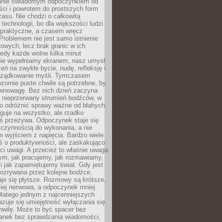
anie świadomym odpoczynkiem od
ści i powrotem do prostszych form
asu. Nie chodzi o całkowitą
 technologii, bo dla większości ludzi
iepraktyczne, a czasem wręcz
Problemem nie jest samo istnienie
rowych, lecz brak granic w ich
edy każde wolne kilka minut
ie wypełniamy ekranem, nasz umysł
zeń na zwykłe bycie, nudę, refleksję i
rządkowanie myśli. Tymczasem
ozornie puste chwile są potrzebne, by
wnowagę. Bez nich dzień zaczyna
 nieprzerwany strumień bodźców, w
no odróżnić sprawy ważne od błahych.
guje na wszystko, ale rzadko
ś przeżywa. Odpoczynek staje się
 czynnością do wykonania, a nie
 wyjściem z napięcia. Bardzo wiele
ś o produktywności, ale zaskakująco
ci uwagi. A przecież to właśnie uwaga
ym, jak pracujemy, jak rozmawiamy,
i jak zapamiętujemy świat. Gdy jest
rozrywana przez kolejne bodźce,
je się płytsze. Rozmowy są krótsze,
ziej nerwowa, a odpoczynek mniej
latego jednym z najcenniejszych
zuje się umiejętność wyłączania się
hwilę. Może to być spacer bez
ranek bez sprawdzania wiadomości,