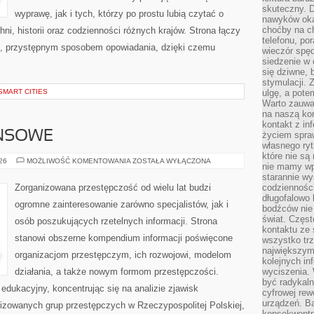
skuteczny. D
wyprawę, jak i tych, którzy po prostu lubią czytać o
nawyków oka
choćby na c
hni, historii oraz codzienności różnych krajów. Strona łączy
telefonu, po
m, przystępnym sposobem opowiadania, dzięki czemu
wieczór spę
siedzenie w 
się dziwne, 
stymulacji.
SMART CITIES
ulgę, a pote
Warto zauważ
na naszą kon
kontakt z in
ANSOWE
życiem spraw
własnego ry
które nie są
PODZIEMIE
026
MOŻLIWOŚĆ KOMENTOWANIA
ZOSTAŁA WYŁĄCZONA
nie mamy wp
FINANSOWE
starannie w
Zorganizowana przestępczość od wielu lat budzi
codzienności
długofalowo
ogromne zainteresowanie zarówno specjalistów, jak i
bodźców nie
świat. Częs
osób poszukujących rzetelnych informacji. Strona
kontaktu ze 
stanowi obszerne kompendium informacji poświęcone
wszystko tr
największym
organizacjom przestępczym, ich rozwojowi, modelom
kolejnych in
działania, a także nowym formom przestępczości.
wyciszenia.
być radykaln
edukacyjny, koncentrując się na analizie zjawisk
cyfrowej rew
urządzeń. Ba
nizowanych grup przestępczych w Rzeczypospolitej Polskiej,
konsekwentn