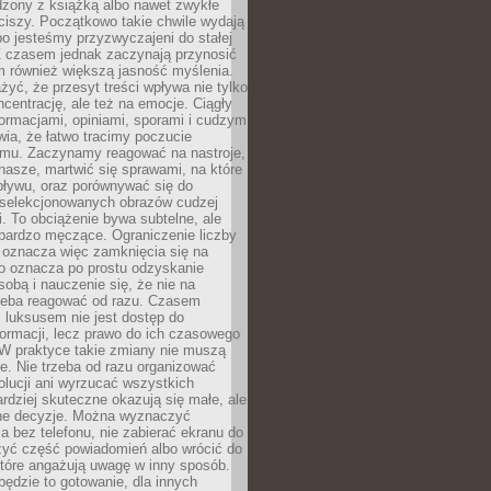
dzony z książką albo nawet zwykłe
ciszy. Początkowo takie chwile wydają
bo jesteśmy przyzwyczajeni do stałej
 Z czasem jednak zaczynają przynosić
m również większą jasność myślenia.
yć, że przesyt treści wpływa nie tylko
centrację, ale też na emocje. Ciągły
formacjami, opiniami, sporami i cudzym
ia, że łatwo tracimy poczucie
tmu. Zaczynamy reagować na nastroje,
 nasze, martwić się sprawami, na które
ływu, oraz porównywać się do
yselekcjonowanych obrazów cudzej
. To obciążenie bywa subtelne, ale
 bardzo męczące. Ograniczenie liczby
 oznacza więc zamknięcia się na
to oznacza po prostu odzyskanie
sobą i nauczenie się, że nie na
zeba reagować od razu. Czasem
 luksusem nie jest dostęp do
formacji, lecz prawo do ich czasowego
 W praktyce takie zmiany nie muszą
e. Nie trzeba od razu organizować
olucji ani wyrzucać wszystkich
rdziej skuteczne okazują się małe, ale
e decyzje. Można wyznaczyć
 bez telefonu, nie zabierać ekranu do
zyć część powiadomień albo wrócić do
które angażują uwagę w inny sposób.
będzie to gotowanie, dla innych