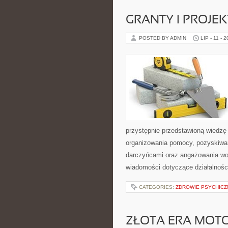
GRANTY I PROJE
POSTED BY ADMIN
LIP - 11 - 
przystępnie przedstawioną wiedzę 
organizowania pomocy, pozyskiwan
darczyńcami oraz angażowania wol
wiadomości dotyczące działalnośc
CATEGORIES:
ZDROWIE PSYCHICZ
ZŁOTA ERA MOTO