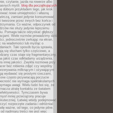
ie, czytanie, jazda na rowerze albo
łasnych myśli.
blog dla początkujących
ę dobrym przykładem tego, jak krok
dować nowe umiejętności i własną
twórczą, zamiast jedynie konsumować
i tworzone przez innych bez końca i
zatrzymania. Co ważne, odpoczynek od
dźców nie służy jedynie lepszemu
u. Pomaga także odzyskać głębszy
lacjami. Wiele rozmów prowadzimy dziś
ci, jednocześnie zerkając na ekran,
c na wiadomości lub myśląc o
daniach. Taki sposób bycia sprawia,
ują się słuchani tylko częściowo, a
dzany czas staje się fragmentaryczny.
na jakiś czas odkładamy urządzenia,
era innej jakości. Zwykła rozmowa przy
acer bez robienia zdjęć czy wspólny
 przerywania milknącym i ożywającym
ą wydawać się prostymi rzeczami,
 one często przywracają poczucie
Obecność nie wymaga spektakularnych
wymaga uwagi. Wielu ludzi boi się, że
znacza utratę kontaktu ze światem
 efektywności. Tymczasem bywa
mysł mniej przeciążony pracuje
 skuteczniej. Łatwiej wtedy podejmować
czyć rozpoczęte zadania i odróżniać
wdę ważne, od tego, co jedynie pilne.
d nadmiaru treści nie jest więc