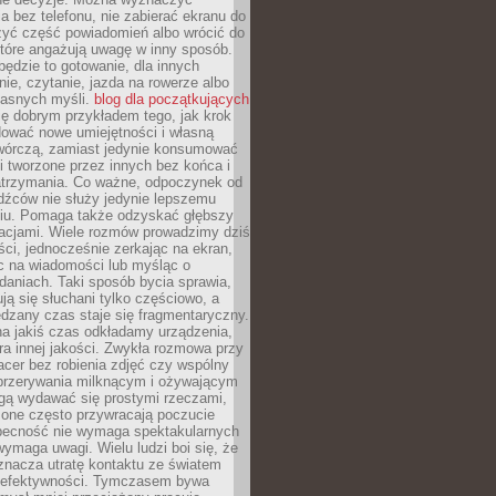
 bez telefonu, nie zabierać ekranu do
zyć część powiadomień albo wrócić do
które angażują uwagę w inny sposób.
będzie to gotowanie, dla innych
ie, czytanie, jazda na rowerze albo
łasnych myśli.
blog dla początkujących
ę dobrym przykładem tego, jak krok
dować nowe umiejętności i własną
twórczą, zamiast jedynie konsumować
i tworzone przez innych bez końca i
zatrzymania. Co ważne, odpoczynek od
dźców nie służy jedynie lepszemu
u. Pomaga także odzyskać głębszy
lacjami. Wiele rozmów prowadzimy dziś
ci, jednocześnie zerkając na ekran,
c na wiadomości lub myśląc o
daniach. Taki sposób bycia sprawia,
ują się słuchani tylko częściowo, a
dzany czas staje się fragmentaryczny.
na jakiś czas odkładamy urządzenia,
era innej jakości. Zwykła rozmowa przy
acer bez robienia zdjęć czy wspólny
 przerywania milknącym i ożywającym
ą wydawać się prostymi rzeczami,
 one często przywracają poczucie
Obecność nie wymaga spektakularnych
wymaga uwagi. Wielu ludzi boi się, że
znacza utratę kontaktu ze światem
 efektywności. Tymczasem bywa