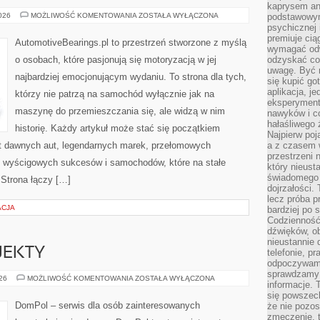
kaprysem ani
ZŁOTA
2026
MOŻLIWOŚĆ KOMENTOWANIA
ZOSTAŁA WYŁĄCZONA
podstawowy
ERA
psychicznej i
MOTORYZACJI
premiuje ci
AutomotiveBearings.pl to przestrzeń stworzone z myślą
wymagać odw
o osobach, które pasjonują się motoryzacją w jej
odzyskać co
uwagę. Być m
najbardziej emocjonującym wydaniu. To strona dla tych,
się kupić go
aplikacja, j
którzy nie patrzą na samochód wyłącznie jak na
eksperyment
maszynę do przemieszczania się, ale widzą w nim
nawyków i c
hałaśliwego 
historię. Każdy artykuł może stać się początkiem
Najpierw poj
at dawnych aut, legendarnych marek, przełomowych
a z czasem w
przestrzeni 
, wyścigowych sukcesów i samochodów, które na stałe
który nieust
świadomego 
 Strona łączy […]
dojrzałości.
lecz próba pr
ACJA
bardziej po 
Codzienność
dźwięków, ob
nieustannie 
OJEKTY
telefonie, p
odpoczywamy
sprawdzamy 
INSPIRACJE
026
MOŻLIWOŚĆ KOMENTOWANIA
ZOSTAŁA WYŁĄCZONA
informacje. T
I
PROJEKTY
się powszec
DomPol – serwis dla osób zainteresowanych
że nie pozos
zmęczenie, t