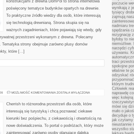
konstrukcjami z drewna DomPol to strona internetowa
poczucie we
wynikają z j
poświęcony tematyce budynków opartych na drewnie.
tysięcy drob
To praktyczne źródło wiedzy dla osób, które interesują
zajmują nasz
zainteresow
się technologią drewnianą. Strona skupia się na
nadmiaru tre
ważnych zagadnieniach, które pojawiają się wtedy, gdy
spędzania cz
rezygnację z
rywatnej przestrzeni wykonanym z drewna. Polecamy
byłoby to n
niemożliwe. 
. Tematyka strony obejmuje zarówno plusy domów
narzędzi cyf
kty, które […]
używaniu. Ki
automatyczn
traci przestr
spokojne po
właśnie te p
odzyskać ró
przypominać
którym trud
Człowiek rea
GRECJA
naprawdę co
026
MOŻLIWOŚĆ KOMENTOWANIA
ZOSTAŁA WYŁĄCZONA
więc kolejną
rzeczywistym
Cherrish to różnorodna przestrzeń dla osób, które
mówi się dzi
mało o jakoś
interesują się turystyką i chcą poznawać ciekawe
decyduje o t
kierunki bez pośpiechu, z ciekawością i otwartością na
jak czytamy 
nieustannie 
nowe doświadczenia. To portal o podróżach, który może
wszystko sta
zainteresować zarówno osoby planujące daleką
lektura bard